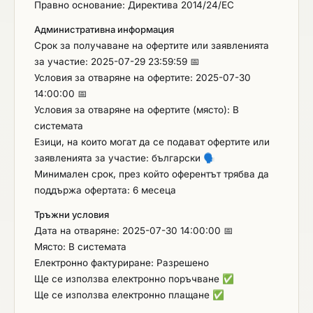
Правно основание: Директива 2014/24/ЕС
контролиращите лица (ДВ, бр. 75 от 2018 г.).
Доставките ще се извършват по установен
Административна информация
график, до 7:00 часа франко склада на детските
Срок за получаване на офертите или заявленията
заведения, два пъти седмично след подаване на
за участие: 2025-07-29 23:59:59 📅
писмена заявка (ел. поща, куриер или на
Условия за отваряне на офертите: 2025-07-30
представител на Изпълнителя) един ден преди
14:00:00 📅
деня на доставката за необходимите количества
Условия за отваряне на офертите (място): В
стоки от упълномощени лица от посочените
системата
детски заведения. При доставките за отделните
Езици, на които могат да се подават офертите или
видове хранителни продукти/стоки трябва да
заявленията за участие: български
🗣️
бъдат спазени изискванията към разфасовката
Минимален срок, през който оферентът трябва да
им, посочени в настоящата техническа
поддържа офертата: 6 месеца
спецификация. Всяка доставка да бъде
Тръжни условия
удостоверена с документ за датата на
Дата на отваряне: 2025-07-30 14:00:00 📅
производство на съответния продукт и срок на
Място: В системата
годност. За всички хранителни продукти трябва
Електронно фактуриране: Разрешено
да бъдат спазени изискванията за качество,
Ще се използва електронно поръчване
✅
стандартите на съответните производители и
Ще се използва електронно плащане
✅
действащите нормативни актове на Република
България и регламентите на ЕС,