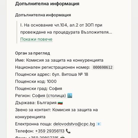
Допълнителна информация
Допълнителна информация
I. На основание чл.104, ал.2 от ЗОП при
провеждане на процедурата Възложителя
допуска оценка на ценовите предложения на
Покажи повече
участниците преди разглеждане на документите
Орган за преглед
за съответствие с критериите за подбор, като
Име: Комисия за защита на конкуренцията
тази възможност е посочена от Възложителя в
Национален регистрационен номер:
обявлението и са спазени изискванията на
000698612
Пощенски адрес: бул. Витоша № 18
чл.104, ал.3 от ЗОП. Проверката за наличие на
Пощенски код: 1000
основания за отстраняване и за съответствие с
Пощенски град: София
критериите за подбор се извършва по начин,
Регион:
София (столица)
🏙️
който не се влияе от резултатите от оценката на
Държава: България
🇧🇬
ценовите предложения. II. ОБЩИ И
Звено за контакт: Комисия за защита на
СПЕЦИФИЧНИ УСЛОВИЯ ЗА УЧАСТИЕ И
конкуренцията
ИЗИСКВАНИЯ КЪМ УЧАСТНИЦИТЕ. 1. В
Електронна поща:
delovodstvo@cpc.bg
📧
обществената поръчка може да участва
Телефон:
+359 29356113
📞
участник, който отговаря на условията на чл.10,
Факс: +359 29807315
📠