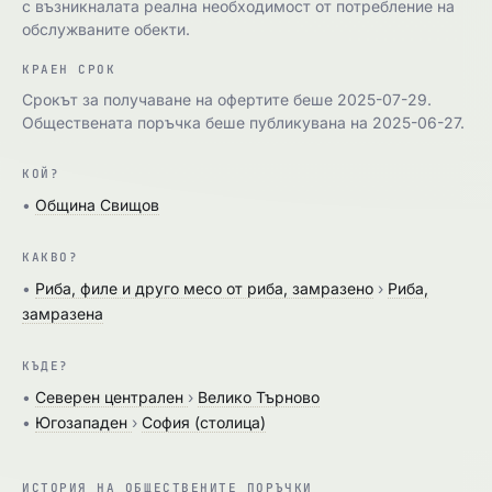
с възникналата реална необходимост от потребление на
обслужваните обекти.
КРАЕН СРОК
Срокът за получаване на офертите беше 2025-07-29.
Обществената поръчка беше публикувана на 2025-06-27.
КОЙ?
•
Община Свищов
КАКВО?
•
Риба, филе и друго месо от риба, замразено
›
Риба,
замразена
КЪДЕ?
•
Северен централен
›
Велико Търново
•
Югозападен
›
София (столица)
ИСТОРИЯ НА ОБЩЕСТВЕНИТЕ ПОРЪЧКИ