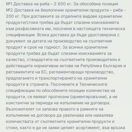
№1 Доставка на риба – 2 600 кг. За обособена позиция
№2 Доставка на биологични хранителни продукти – риба -
200 кг. При доставките за отделните видове хранителни
продукти/стоки трябва да бъдат спазени изискванията
към разфасовката им, посочени в настоящата техническа
спецификация. Всяка доставка да бъде удостоверена с
документ за датата на производство на съответния
продукт и срок на годност. За всички хранителни
продукти трябва да бъдат спазени изискванията за
качество, стандартите на съответните производители и
действащите нормативни актове на Република България и
регламентите на ЕС, регламентиращи производство,
предлагането и транспортирането на хранителни
продукти в страната. Посочените в Техническите
спецификации по обособените позиции количества на
продукти, се явяват прогнозни (ориентировъчни), а не
константни за периода на изпълнение на договора.
Възложителят си запазва правото в рамките на
изпълнение на договора да увеличава или намалява
количествата от съответните хранителни продукти и
стоки, както и да не заяви целият асортимент, във връзка