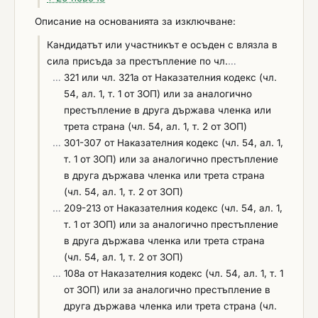
ал.1, т.2 от ЗОП – по образец №4 на доставките,
които са идентични или сходни с предмета на
Описание на основанията за изключване:
обществената поръчка, с посочване на
Кандидатът или участникът е осъден с влязла в
стойностите, датите и получателите, заедно с
сила присъда за престъпление по чл.
…
документи, които доказват извършената
…
321 или чл. 321а от Наказателния кодекс (чл.
доставка.
54, ал. 1, т. 1 от ЗОП) или за аналогично
престъпление в друга държава членка или
трета страна (чл. 54, ал. 1, т. 2 от ЗОП)
…
301-307 от Наказателния кодекс (чл. 54, ал. 1,
т. 1 от ЗОП) или за аналогично престъпление
в друга държава членка или трета страна
(чл. 54, ал. 1, т. 2 от ЗОП)
…
209-213 от Наказателния кодекс (чл. 54, ал. 1,
т. 1 от ЗОП) или за аналогично престъпление
в друга държава членка или трета страна
(чл. 54, ал. 1, т. 2 от ЗОП)
…
108а от Наказателния кодекс (чл. 54, ал. 1, т. 1
от ЗОП) или за аналогично престъпление в
друга държава членка или трета страна (чл.