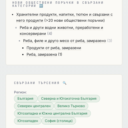
НОВИ ОБЩЕСТВЕНИ ПОРЪЧКИ В СВЪРЗАНИ
някъде в офертата си извън Ценовото
КАТЕГОРИИ
🆕
предложение за настоящата поръчка елементи,
Хранителни продукти, напитки, тютюн и свързани с
свързани с предлаганата цена (или части от
него продукти
(>20 нови обществени поръчки)
нея); - са свързани лица по смисъла на §1, т.13 и
Риба и други водни животни, преработени и
т.14 от допълнителните разпоредби на Закона за
консервирани
(4)
публично предлагане на ценни книжа. 3.
Риба, филе и друго месо от риба, замразено
(3)
Съгласно чл. 10, ал. 2 от ЗОП Възложителят не
Продукти от риба, замразени
изисква обединението да има определена
Риба, замразена
(1)
правна форма, за да участва при възлагането на
обществената поръчка и не поставя условие за
създаването на юридическо лице. 4. Съгласно
чл.59, ал.6 от ЗОП когато участникът е
обединение, което не е юридическо лице,
СВЪРЗАНИ ТЪРСЕНИЯ
🔍
съответствието с критериите за подбор,
Регион:
свързани с професионална компетентност и
България
Северна и Югоизточна България
опит за изпълнение на поръчката, както и тези
Северен централен
Велико Търново
за регистрация, представяне на сертификат или
Югозападна и Южна централна България
друго условие, необходимо за изпълнение на
Югозападен
София (столица)
поръчката, съгласно изискванията на