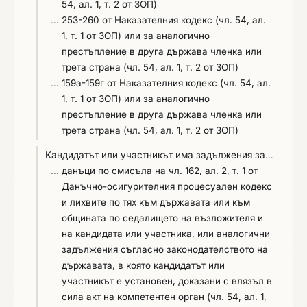
54, ал. 1, т. 2 от ЗОП)
…
253-260 от Наказателния кодекс (чл. 54, ал.
1, т. 1 от ЗОП) или за аналогично
престъпление в друга държава членка или
трета страна (чл. 54, ал. 1, т. 2 от ЗОП)
…
159а-159г от Наказателния кодекс (чл. 54, ал.
1, т. 1 от ЗОП) или за аналогично
престъпление в друга държава членка или
трета страна (чл. 54, ал. 1, т. 2 от ЗОП)
Кандидатът или участникът има задължения за
…
…
данъци по смисъла на чл. 162, ал. 2, т. 1 от
Данъчно-осигурителния процесуален кодекс
и лихвите по тях към държавата или към
общината по седалището на възложителя и
на кандидата или участника, или аналогични
задължения съгласно законодателството на
държавата, в която кандидатът или
участникът е установен, доказани с влязъл в
сила акт на компетентен орган (чл. 54, ал. 1,