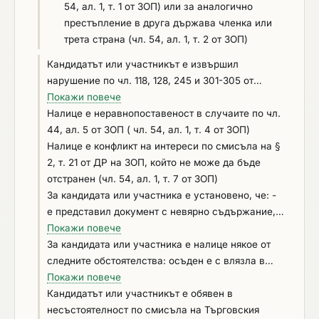
54, ал. 1, т. 1 от ЗОП) или за аналогично
престъпление в друга държава членка или
трета страна (чл. 54, ал. 1, т. 2 от ЗОП)
Кандидатът или участникът е извършил
нарушение по чл. 118, 128, 245 и 301-305 от
Кодекса на труда, установено с влязло в сила
Покажи повече
наказателно постановление или съдебно
Налице e неравнопоставеност в случаите по чл.
решение, или аналогични нарушения,
44, ал. 5 от ЗОП ( чл. 54, ал. 1, т. 4 от ЗОП)
установени с акт на компетентен орган,
Налице е конфликт на интереси по смисъла на §
съгласно законодателството на държавата, в
2, т. 21 от ДР на ЗОП, който не може да бъде
която кандидатът или участникът е установен
отстранен (чл. 54, ал. 1, т. 7 от ЗОП)
(чл. 54, ал. 1, т. 6 от ЗОП)
За кандидата или участника е установено, че: -
е представил документ с невярно съдържание, с
който се доказва декларираната липса на
Покажи повече
основания за отстраняване или декларираното
За кандидата или участника е налице някое от
изпълнение на критериите за подбор (чл. 54, ал.
следните обстоятелства: осъден е с влязла в
1, т. 5 от ЗОП); - не е предоставил изискваща се
сила присъда за престъпления по чл. 194 – 208,
Покажи повече
информация, свързана с удостоверяване
чл. 213а – 217, чл. 219 – 252 и чл. 254а – 255а и
Кандидатът или участникът е обявен в
липсата на основания за отстраняване или
чл. 256 - 260 НК (чл. 54, ал. 1, т. 1 от ЗОП);
несъстоятелност по смисъла на Търговския