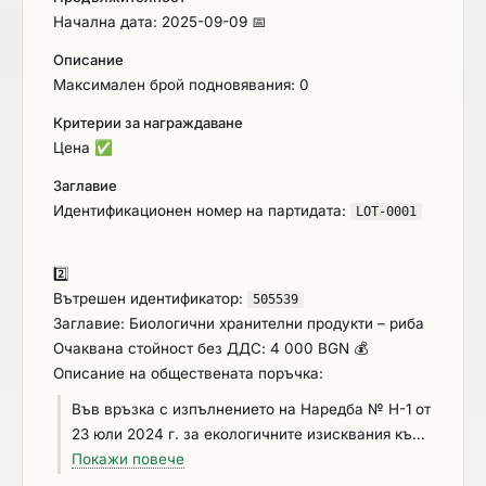
транспортирането на хранителни продукти в
Начална дата: 2025-09-09 📅
страната. Посочените в настоящата Техническа
спецификация количества продукти, се явяват
Описание
прогнозни (ориентировъчни), а не константни за
Максимален брой подновявания: 0
периода на изпълнение на договора.
Критерии за награждаване
Възложителят си запазва правото в рамките на
Цена
✅
изпълнение на договора да увеличава или
намалява количествата от съответните
Заглавие
хранителни продукти и стоки, както и да не заяви
Идентификационен номер на партидата:
LOT-0001
целият асортимент, във връзка с възникналата
реална необходимост от потребление на
2️⃣
обслужваните обекти. ​​​​​​​
Вътрешен идентификатор:
505539
Заглавие: Биологични хранителни продукти – риба
Очаквана стойност без ДДС: 4 000 BGN 💰
Описание на обществената поръчка:
Във връзка с изпълнението на Наредба № Н-1 от
23 юли 2024 г. за екологичните изисквания към
определени продукти, предмет на обществени
Покажи повече
поръчки (обн. ДВ бр.64 от 30.07.2024 г., в сила