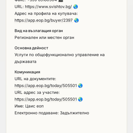
URL:
https://www.svishtov.bg/
🌏
Адрес на профила на купувача:
https://app.eop.bg/buyer/2397
🌏
Вид на възлагащия орган
Регионален или местен орган
Основна дейност
Услуги по общофункционално управление на
държавата
Комуникация
URL на документите:
https://app.eop.bg/today/505501
🌏
URL адрес за участие:
https://app.eop.bg/today/505501
🌏
Име: Цаис еоп
Електронно подаване: Задължително