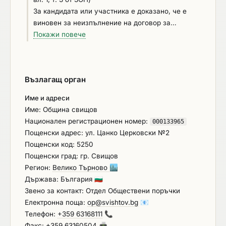
За кандидата или участника е доказано, че е
виновен за неизпълнение на договор за
обществена поръчка или на договор за концесия
Покажи повече
за строителство или за услуга, довело до
разваляне или предсрочното му прекратяване,
изплащане на обезщетения или други подобни
Възлагащ орган
санкции, с изключение на случаите, когато
неизпълнението засяга по-малко от 50 на сто от
Име и адреси
стойността или обема на договора (чл. 55, ал. 1,
Име: Община свищов
т. 4 от ЗОП)
Национален регистрационен номер:
000133965
Пощенски адрес: ул. Цанко Церковски №2
Пощенски код: 5250
Пощенски град: гр. Свищов
Регион:
Велико Търново
🏙️
Държава: България
🇧🇬
Звено за контакт: Отдел Обществени поръчки
Електронна поща:
op@svishtov.bg
📧
Телефон:
+359 63168111
📞
Факс: +359 63160504
📠