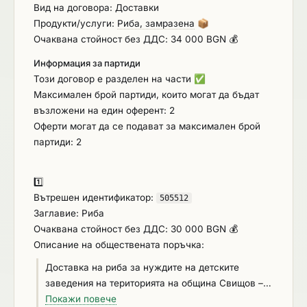
обособени позиции: Обособена позиция №1 –
Вид на договора: Доставки
Риба; Обособена позиция №2 – Биологични
Продукти/услуги:
Риба, замразена
📦
хранителни продукти – риба. 2. Описание на
Очаквана стойност без ДДС: 34 000 BGN 💰
предмета на обществената поръчка: Прогнозни
Информация за партиди
количества за период от 1 година: За Обособена
Този договор е разделен на части
✅
позиция №1 Доставка на риба – 2 600 кг. За
Максимален брой партиди, които могат да бъдат
обособена позиция №2 Доставка на биологични
възложени на един оферент: 2
хранителни продукти – риба - 200 кг. При
Оферти могат да се подават за максимален брой
доставките за отделните видове хранителни
партиди: 2
продукти/стоки трябва да бъдат спазени
изискванията към разфасовката им, посочени в
настоящата техническа спецификация. Всяка
1️⃣
доставка да бъде удостоверена с документ за
Вътрешен идентификатор:
505512
датата на производство на съответния продукт и
Заглавие: Риба
срок на годност. За всички хранителни продукти
Очаквана стойност без ДДС: 30 000 BGN 💰
трябва да бъдат спазени изискванията за
Описание на обществената поръчка:
качество, стандартите на съответните
Доставка на риба за нуждите на детските
производители и действащите нормативни
заведения на територията на община Свищов – 2
актове на Република България и регламентите
600 кг. Доставките ще се извършват по
Покажи повече
на ЕС, регламентиращи производство,