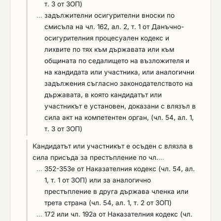
т. 3 от ЗОП)
…
задължителни осигурителни вноски по
смисъла на чл. 162, ал. 2, т. 1 от Данъчно-
осигурителния процесуален кодекс и
лихвите по тях към държавата или към
общината по седалището на възложителя и
на кандидата или участника, или аналогични
задължения съгласно законодателството на
държавата, в която кандидатът или
участникът е установен, доказани с влязъл в
сила акт на компетентен орган, (чл. 54, ал. 1,
т. 3 от ЗОП)
Кандидатът или участникът е осъден с влязла в
сила присъда за престъпление по чл.
…
…
352-353е от Наказателния кодекс (чл. 54, ал.
1, т. 1 от ЗОП) или за аналогично
престъпление в друга държава членка или
трета страна (чл. 54, ал. 1, т. 2 от ЗОП)
…
172 или чл. 192а от Наказателния кодекс (чл.