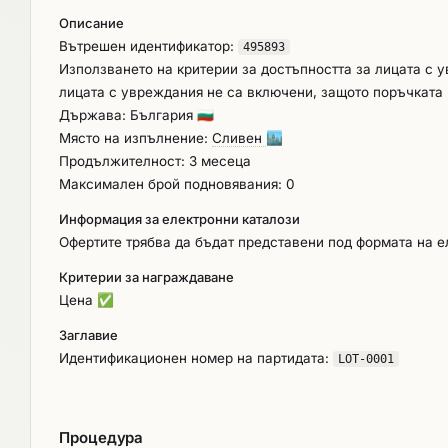
предложеният от участника, но следва да е не по-дълъ
Описание
Авансово плащане в размер на 30% до 10 /десет/ рабо
Вътрешен идентификатор:
от Изпълнителя. 2. Междинно плащане в размер на 50%
495893
Използването на критерии за достъпността за лицата с 
след представяне на следните документи: - Приемо-пр
лицата с увреждания не са включени, защото поръчката 
на изпълнител на документите необходими за регистриран
Държава: България
🇧🇬
безопасната експлоатация и техническия надзор на ас
Място на изпълнение:
Сливен
🏙️
Изпълнителя и подписана от Възложителя или упълном
Продължителност: 3 месеца
Окончателно плащане в размер на 20% до 10 /десет/ р
Максимален брой подновявания: 0
фактура, издадена от Изпълнителя и подписана от Въ
реквизити.. Изисквания към доставките: 1. Предложе
Информация за електронни каталози
неупотребявана, нерециклирана и произведена не по
Офертите трябва да бъдат представени под формата на е
отговаря на минималните изисквания от техническата
3. Доставеният асансьор следва да включва всички 
Критерии за награждаване
работа и всичко останало, с което производителят е о
Цена
✅
употреба на български език. Гаранционен срок: Гара
Заглавие
/двадесет и четири/ месеца, считано от датата на под
Идентификационен номер на партидата:
LOT-0001
Процедура