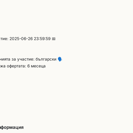
тие: 2025-06-26 23:59:59 📅
енията за участие: български
🗣️
жа офертата: 6 месеца
информация