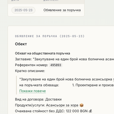
Обявление за поръчка
2025-05-23
ОБЯВЛЕНИЕ ЗА ПОРЪЧКА (2025-05-23)
Обект
Обхват на обществената поръчка
Заглавие: "Закупуване на един брой нова болнична аса
Референтен номер:
495893
Кратко описание:
"Закупуване на един брой нова болнична асансьорна
на поръчката обхваща: 1. Проектиране и производ
асансьорна уредба; 3. Доставка на един брой 
Покажи повече
доставената нова асансьорна уредба; 5. Проверки
Вид на договора: Доставки
удостоверяване на съответствието и пускане в екс
Продукти/услуги:
Асансьори за хора
📦
обслужване. Срокът за проектирането, производствот
Очаквана стойност без ДДС: 122 000 BGN 💰