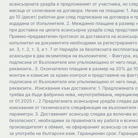
асансьорната уредба е предложеният от участника, но следв
месеца от сключване на договора. Начин на плащане: 1. А
до 10 /десет/ работни дни след подписване на договора и 
издадена от Изпълнителя. 2. Междинно плащане в размер н
при доставка на цялата асансьорна уредба след представя
Приемо-предавателен протокол за доставката на асансьора
изпълнител на документите необходими за регистрирането 
ал. 3, т. 2, т. 3, и т. 7 от Наредба за безопасната експлоат
асансьори в два екземпляра на възложителя; - Фактура, и
подписана от Възложителя или упълномощено от него лице
реквизити.. 3. Окончателно плащане в размер на 20% до 10
монтаж и комисия за краен контрол и представяне на факт
подписана от Възложителя или упълномощено от него лице
реквизити.. Изисквания към доставките: 1. Предложената 
трябва да бъде фабрично нова, неупотребявана, нерецикли
от 01.2025 г.. 2 Предлаганата асансьорна уредба следва д
изисквания от техническата спецификация на възложителя 
параметри. 3. Доставеният асансьор следва да включва вс
безопасност, необходими за правилната му работа и всичко
производителят е обявил, че оферираният асансьор се ком
за употреба на български език. Гаранционен срок: Гаранци