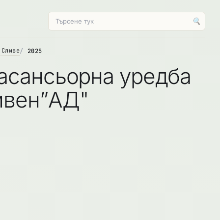
🔍
 Сливе
2025
 асансьорна уредба
ивен”АД"