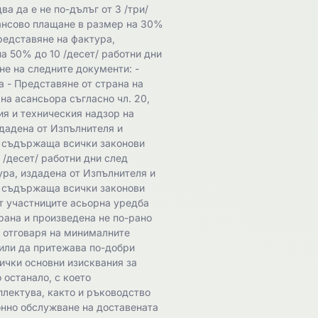
а да е не по-дълъг от 3 /три/
вансово плащане в размер на 30%
представяне на фактура,
а 50% до 10 /десет/ работни дни
не на следните документи: -
 - Представяне от страна на
на асансьора съгласно чл. 20,
ация и техническия надзор на
здадена от Изпълнителя и
, съдържаща всички законови
 /десет/ работни дни след
ура, издадена от Изпълнителя и
, съдържаща всички законови
от участниците асьорна уредба
рана и произведена не по-рано
а отговаря на минималните
или да притежава по-добри
ички основни изисквания за
 останало, с което
плектува, както и ръководство
онно обслужване на доставената