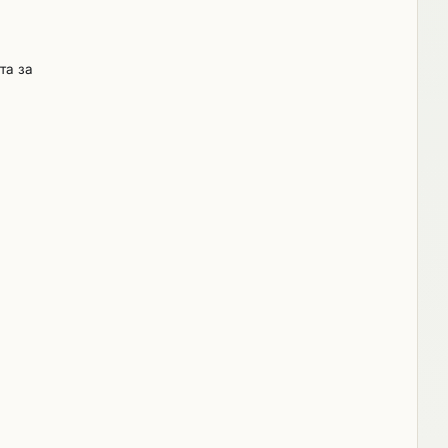
 1.
 издадена
редба
та за
от страна
редба за
т
не на
конови
ва,
да
три.
 му
тво за
ко от 24