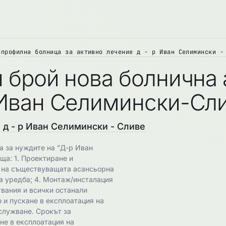
опрофилна болница за активно лечение д - р Иван Селимински -
н брой нова болнична
р Иван Селимински-Сл
д - р Иван Селимински - Сливе
а за нуждите на ”Д-р Иван
а: 1. Проектиране и
ж на съществуващата асансьорна
на уредба; 4. Монтаж/инсталация
твания и всички останали
 и пускане в експлоатация на
служване. Срокът за
не в експлоатация на