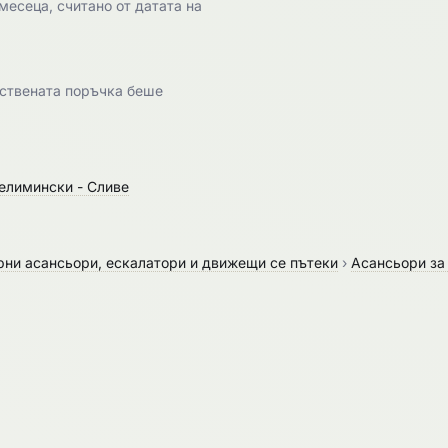
месеца, считано от датата на
ествената поръчка беше
Селимински - Сливе
рни асансьори, ескалатори и движещи се пътеки
›
Асансьори за