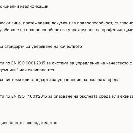
есионални квалификации
чески лица, притежаващи документ за правоспособност, съгласн
придобиване на правоспособност за упражняване на професията „м
 а за чуждестранните лица – еквивалентен документ, удостоверя
щ компетентност на лицата.
за стандарти за уверяване на качеството
и по EN ISO 9001:2015 за система за управление на качеството с
одемници“ или еквивалентен
за системи или стандарти за управление на околната среда
и по EN ISO 14001:2015 за опазване на околната среда или еквив
ционалното законодателство