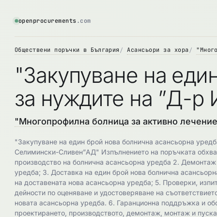
openprocurements
.com
Обществени поръчки в България
Асансьори за хора
"Мног
"Закупуване на еди
за нуждите на ”Д-
"Многопрофилна болница за активно лечение 
"Закупуване на един брой нова болнична асансьорна уредб
Селимински-Сливен”АД" Изпълнението на поръчката обхващ
производство на болнична асансьорна уредба 2. Демонта
уредба; 3. Доставка на един брой нова болнична асансьор
на доставената нова асансьорна уредба; 5. Проверки, изпи
дейности по оценяване и удостоверяване на съответствието
новата асансьорна уредба. 6. Гаранционна поддръжка и об
проектирането, производството, демонтаж, монтаж и пуска