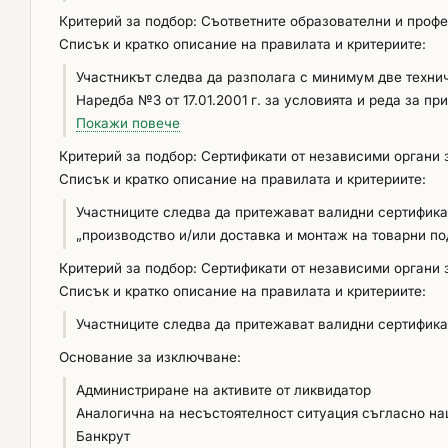
срок на договора.
Критерий за подбор: Съответните образователни и проф
Списък и кратко описание на правилата и критериите:
Участникът следва да разполага с минимум две техни
Наредба №3 от 17.01.2001 г. за условията и реда за 
монтиране, поддържане и ремонтиране на асансьори“,
Покажи повече
придобити професионални умения и обучение, доказва
Критерий за подбор: Сертификати от независими органи 
Списък и кратко описание на правилата и критериите:
Участниците следва да притежават валидни сертификат
„производство и/или доставка и монтаж на товарни п
Критерий за подбор: Сертификати от независими органи 
Списък и кратко описание на правилата и критериите:
Участниците следва да притежават валидни сертификат
Основание за изключване:
Администриране на активите от ликвидатор
Аналогична на несъстоятелност ситуация съгласно на
Банкрут