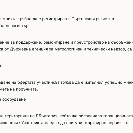
астникът трябва да е регистриран в Търговския регистър
нален регистър
рение за поддържане, ремонтиране и преустройство на съоръжени
ка от Държавна агенция за метрологичен и технически надзор, с
 продуктите или еквивалентен документ – приложим за територията
и
даване на офертата участникът трябва да е изпълнил успешно ми
мета на поръчката.
а оборудване
на територията на РБългария, който ще обезпечава гаранционната
България, в който ще обезпечава гаранционната отговорност за ц