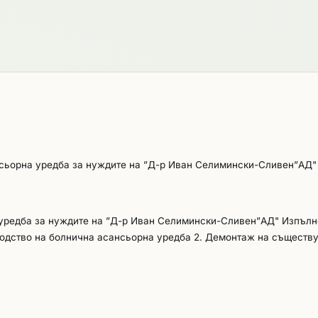
нсьорна уредба за нуждите на ”Д-р Иван Селимински-Сливен”АД"
 уредба за нуждите на ”Д-р Иван Селимински-Сливен”АД" Изпълн
ство на болнична асансьорна уредба 2. Демонтаж на съществ
нова болнична асансьорна уредба; 4. Монтаж/инсталация н
, изпитвания и всички останали дейности по оценяване и
плоатация на новата асансьорна уредба. 6. Гаранционна подд
о, демонтаж, монтаж и пускане в експлоатация на асансьорната у