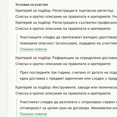
Условия за участие
Критерий за подбор: Регистрация в търговски регистър
Списък и кратко описание на правилата и критериите: Уч
Критерий за подбор: Регистрация в съответен професио
Списък и кратко описание на правилата и критериите:
Участниците следва да притежават валидно удостове
повишена опасност (асансьори), издадено на участни
чл.36, ал.1 от Закона за техническите изисквания към
Покажи повече
Република България.
Критерий за подбор: Референции за определени доставк
Списък и кратко описание на правилата и критериите:
През последните три години, считано от датата на по
една доставка с предмет идентичен или сходен с пред
Критерий за подбор: Инструменти, заводи или техническ
Списък и кратко описание на правилата и критериите:
Участникът следва да разполага с оторизиран сервиз 
отговорност за целия срок на договора. Минимални изисквания : Участникът следва да осигури оторизиран сервиз за
предложената асансьорна уредба на територията на Р
Покажи повече