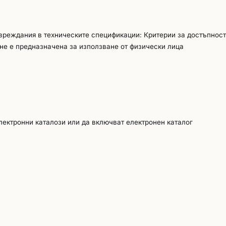
г от 3 /три/ месеца от сключване на договора. Начин на плащане:
тни дни след подписване на договора и представяне на фактура,
 до 10 /десет/ работни дни при доставка на цялата асансьорна у
увреждания в техническите спецификации: Критерии за достъпност
едавателен протокол за доставката на асансьора - Представяне 
не е предназначена за използване от физически лица
ето на асансьора съгласно чл. 20, ал. 3, т. 2, т. 3, и т. 7 от На
ансьори в два екземпляра на възложителя; - Фактура, издадена о
ощено от него лице, съдържаща всички законови реквизити.. 3.
аботни дни след монтаж и комисия за краен контрол и представя
зложителя или упълномощено от него лице, съдържаща всички за
ната от участниците асьорна уредба трябва да бъде фабрично но
-рано от 01.2025 г.. 2 Предлаганата асансьорна уредба следва 
лектронни каталози или да включват електронен каталог
 спецификация на възложителя или да притежава по-добри параме
основни изисквания за безопасност, необходими за правилната
бявил, че оферираният асансьор се комплектува, както и ръководс
нционно обслужване на доставената асансьорна уредба: не по-мал
писване на протокола от комисията за краен контрол.