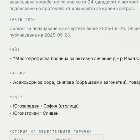
асансьорна уредба: не по-малко от 24 /двадесет и четири/ 
подписване на протокола от комисията за краен контрол.
КРАЕН СРОК
Срокът за получаване на офертите беше 2025-06-26. Общ
публикувана на 2025-05-23.
КОЙ?
•
"Многопрофилна болница за активно лечение д - р Иван 
КАКВО?
•
Асансьори за хора, скипове (обръщаеми вагонетки), това
КЪДЕ?
•
Югозападен
›
София (столица)
•
Югоизточен
›
Сливен
ИСТОРИЯ НА ОБЩЕСТВЕНИТЕ ПОРЪЧКИ
ДАТА
ДОКУМЕНТ