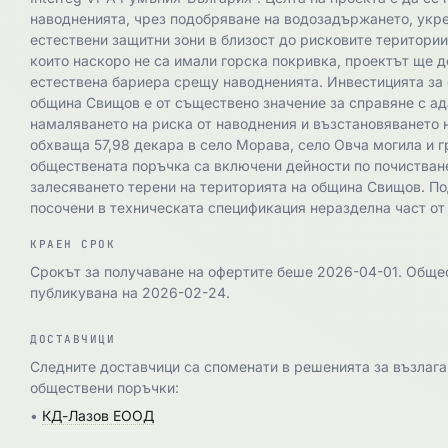
наводненията, чрез подобряване на водозадържането, укре
естествени защитни зони в близост до рисковите територии
които наскоро не са имали горска покривка, проектът ще 
естествена бариера срещу наводненията. Инвестицията за 
община Свищов е от съществено значение за справяне с ад
намаляването на риска от наводнения и възстановяването 
обхваща 57,98 декара в село Морава, село Овча могила и 
обществената поръчка са включени дейности по почистване
залесяването терени на територията на община Свищов. По
посочени в техническата спецификация неразделна част от
КРАЕН СРОК
Срокът за получаване на офертите беше 2026-04-01. Обще
публикувана на 2026-02-24.
ДОСТАВЧИЦИ
Следните доставчици са споменати в решенията за възлага
обществени поръчки:
•
КД-Лазов ЕООД