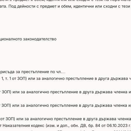
ата. Под дейности с предмет и обем, идентични или сходни с тези
ъс залесяване на горски култури с обща площ минимум 50 дка.
огат да бъде доказани от участниците с
 една или няколко услуги! Документ, с който се доказва:
 услугите, които са идентични или сходни с предмета на обществен
ционалното законодателство
телите, заедно с документи, които доказват извършената услуга.
присъда за престъпление по чл.
…
. 1, т. 1 от ЗОП) или за аналогично престъпление в друга държава 
1 от ЗОП) или за аналогично престъпление в друга държава членка 
1 от ЗОП) или за аналогично престъпление в друга държава членка и
т. 1 от ЗОП) или за аналогично престъпление в друга държава членк
 от Наказателния кодекс (изм. и доп., обн. ДВ, бр. 84 от 06.10.2023 г