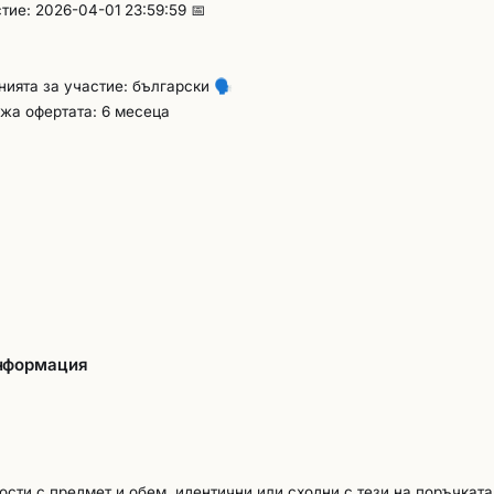
тие: 2026-04-01 23:59:59 📅

енията за участие: български
🗣️
жа офертата: 6 месеца
информация
сти с предмет и обем, идентични или сходни с тези на поръчката