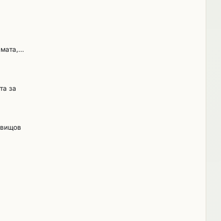
нето
имата,
та за
Свищов