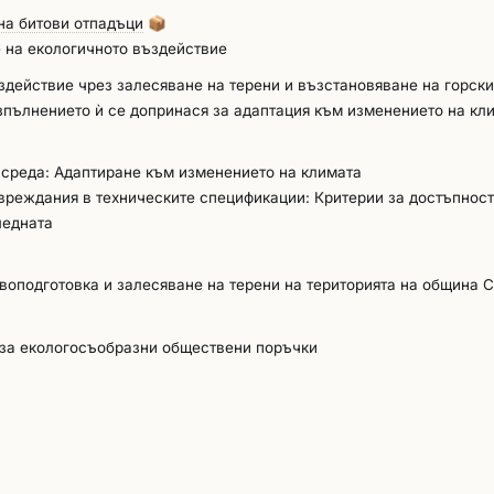
на битови отпадъци
📦
чени дейности по почистване, подготовка на почвата и залесява
 на екологичното въздействие
здействие чрез залесяване на терени и възстановяване на горски
зпълнението ѝ се допринася за адаптация към изменението на кл
озията и повишаване на биологичното разнообразие.
 среда: Адаптиране към изменението на климата
увреждания в техническите спецификации: Критерии за достъпност
ледната
воподготовка и залесяване на терени на територията на община 
 за екологосъобразни обществени поръчки