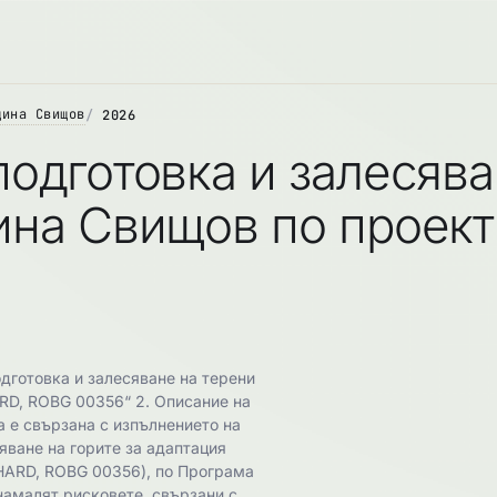
щина Свищов
2026
одготовка и залесява
щина Свищов по прое
дготовка и залесяване на терени
RD, ROBG 00356“ 2. Описание на
 е свързана с изпълнението на
яване на горите за адаптация
HARD, ROBG 00356), по Програма
 намалят рисковете, свързани с