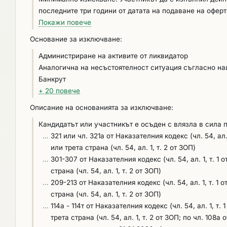
последните три години от датата на подаване на оферт
поръчката, следва да се разбира: услуга, свързана с
Покажи повече
Изискуемите от Възложителя дейности с предмет и обем, идентични или сходни, м
Основание за изключване:
изпълнението на едно или няколко възлагания, както и по отношение на
Администриране на активите от ликвидатор
Списък по чл.64, ал.1, т.2 от ЗОП – по образец №3 на
Аналогична на несъстоятелност ситуация съгласно на
поръчка, с посочване на стойностите, датите и получа
Банкрут
+ 20 повече
Описание на основанията за изключване:
Кандидатът или участникът е осъден с влязла в сила 
…
321 или чл. 321а от Наказателния кодекс (чл. 54, ал
или трета страна (чл. 54, ал. 1, т. 2 от ЗОП)
…
301-307 от Наказателния кодекс (чл. 54, ал. 1, т. 
страна (чл. 54, ал. 1, т. 2 от ЗОП)
…
209-213 от Наказателния кодекс (чл. 54, ал. 1, т. 
страна (чл. 54, ал. 1, т. 2 от ЗОП)
…
114а - 114т от Наказателния кодекс (чл. 54, ал. 1, 
трета страна (чл. 54, ал. 1, т. 2 от ЗОП; по чл. 108а