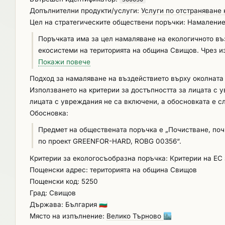
Допълнителни продукти/услуги:
Услуги по отстраняване 
Свищов. В предмета на обществената поръчка са вклю
Цел на стратегическите обществени поръчки: Намаление
терени на територията на община Свищов. Подробните изисквания са посочени в техническата спецификация неразделна част от
документацията за участие.
Поръчката има за цел намаляване на екологичното въ
екосистеми на територията на община Свищов. Чрез и
подобряване на водозадържането, ограничаване на ер
Покажи повече
Подход за намаляване на въздействието върху околната
Използването на критерии за достъпността за лицата с 
лицата с увреждания не са включени, а обосновката е с
Обосновка:
Предмет на обществената поръчка e „Почистване, поч
по проект GREENFOR-HARD, ROBG 00356“.
Критерии за екологосъобразна поръчка: Критерии на ЕС
Пощенски адрес: територията на община Свищов
Пощенски код: 5250
Град: Свищов
Държава: България
🇧🇬
Място на изпълнение:
Велико Търново
🏙️