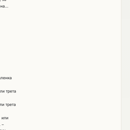
 на
ата
членка
или трета
ли трета
а или
. –