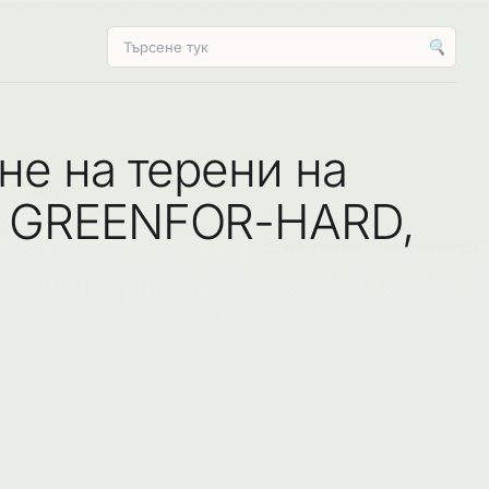
🔍
не на терени на
кт GREENFOR-HARD,