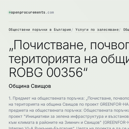
openprocurements
.com
Обществени поръчки в България
Услуги по залесяване
Об
„Почистване, почвоп
територията на об
ROBG 00356“
Община Свищов
1. Предмет на обществената поръчка: „Почистване, почвопо
на територията на община Свищов по проект GREENFOR-HA
предмета на обществената поръчка: Обществената поръчка
проект "Инициативи за зелена инфраструктура и възстанов
към климата в районите на Зимнич и Свищов" (GREENFOR-
Interreg VI-A Румъния-България“. Целта на проекта е да се