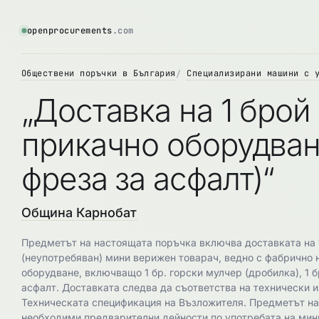
openprocurements
.com
Обществени поръчки в България
Специализирани машини с 
„Доставка на 1 брой
прикачно оборудване
фреза за асфалт)“
Община Карнобат
Предметът на настоящата поръчка включва доставката на 1
(неупотребяван) мини верижен товарач, ведно с фабрично 
оборудване, включващо 1 бр. горски мулчер (дробилка), 1 бр
асфалт. Доставката следва да съответства на технически и
Техническата спецификация на Възложителя. Предметът на
необходими предварителни дейности по употребата на мин