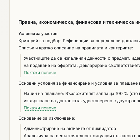
Правна, икономическа, финансова и техническа 
Условия за участие
Критерий за подбор: Референции за определени доставк
Списък и кратко описание на правилата и критериите:
Участниците да са изпълнили дейности с предмет, иден
на подаване на офертата. Деклариране съответствието с изискването по чл. 63, ал. 1, т. 1, буква „б“ от ЗОП от ЗОП се извършва
чрез представяне на информация за изпълнените дейно
Покажи повече
част ІV, раздел „В” на ЕЕДОП. Информацията следва 
Основни условия за финансиране и условия за плащане и
чрез описание на извършените дейности, стойност, на
Начин на плащане: Възложителят заплаща 100 % (сто процента) цената по договора в срок до 30 (тридесет) дни от надлежно
ниво: Участниците да имат опит в извършване на мини
извършване на доставката, удостоверено с двустранн
настоящата обществена поръчка, изпълнена през последни
издаване от изпълнителя и представяне на възложител
Покажи повече
„доставка, която е идентична или сходна с предмета 
на договора за обществена поръчка, изпълнителят е в
верижна строителна/комунална техника и/или доставк
Основание за изключване:
може да бъдат приети като отделни доставки на изпъ
мулчери (дробилки), косачки, фрези или др.). За „изп
Администриране на активите от ликвидатор
тази част директно на подизпълнителя в съответствие 
приключило и е прието без забележки до датата на подаване
Аналогична на несъстоятелност ситуация съгласно на
финансиране и начин на плащане са разписани в проек
не поставя изискване за обем. Съответствието с изис