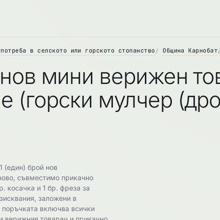
употреба в селското или горското стопанство
Община Карнобат
 нов мини верижен то
 (горски мулчер (дро
 (един) брой нов
ново, съвместимо прикачно
. косачка и 1 бр. фреза за
зисквания, заложени в
 поръчката включва всички
и верижния товарач и прикачно