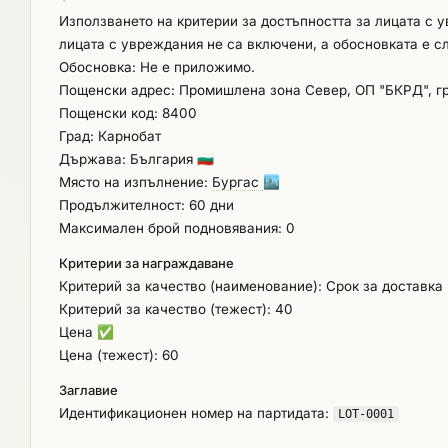
уведомление/известие (възлагателно писмо) от Възложителят за 
Използването на критерии за достъпността за лицата с 
предложи срок за доставка извън минимално/максимал
лицата с увреждания не са включени, а обосновката е с
несъответствие с изискванията за изпълнение на поръ
Обосновка: Не е приложимо.
Пощенски адрес: Промишлена зона Север, ОП "БКРД", гр
Пощенски код: 8400
Град: Карнобат
Държава: България
🇧🇬
Място на изпълнение:
Бургас
🏙️
Продължителност: 60 дни
Максимален брой подновявания: 0
Критерии за награждаване
Критерий за качество (наименование): Срок за доставка
Критерий за качество (тежест): 40
Цена
✅
Цена (тежест): 60
Заглавие
Идентификационен номер на партидата:
LOT-0001