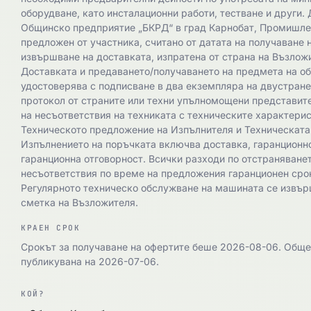
оборудване, като инсталационни работи, тестване и други.
Общинско предприятие „БКРД“ в град Карнобат, Промишлен
предложен от участника, считано от датата на получаване 
извършване на доставката, изпратена от страна на Възлож
Доставката и предаването/получаването на предмета на о
удостоверява с подписване в два екземпляра на двустран
протокол от страните или техни упълномощени представите
на несъответствия на техниката с техническите характерис
Техническото предложение на Изпълнителя и Техническата
Изпълнението на поръчката включва доставка, гаранционно
гаранционна отговорност. Всички разходи по отстраняване
несъответствия по време на предложения гаранционен срок
Регулярното техническо обслужване на машината се извърш
сметка на Възложителя. ​​​​​​​
КРАЕН СРОК
Срокът за получаване на офертите беше 2026-08-06. Общ
публикувана на 2026-07-06.
КОЙ?