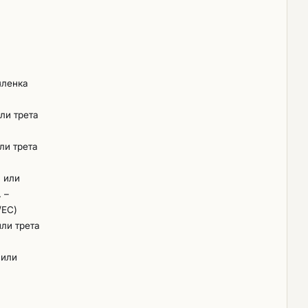
членка
или трета
ли трета
а или
. –
/ЕС)
или трета
 или