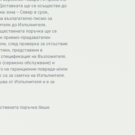
 Доставката ще се осъществи до
а зона – Север в срок,
на възлагателно писмо за
ителя до Изпълнителя.
бществената поръчка ще се
ен приемо-предавателен
ли, след проверка за отсъствие
тики, представени в
 спецификация на Възложителя.
 (сервизно обслужване) и
то на гаранционни повреди и/или
 са за сметка на Изпълнителя.
ва от Изпълнителя и е за
ествената поръчка беше