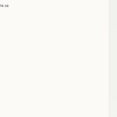
та за
ади