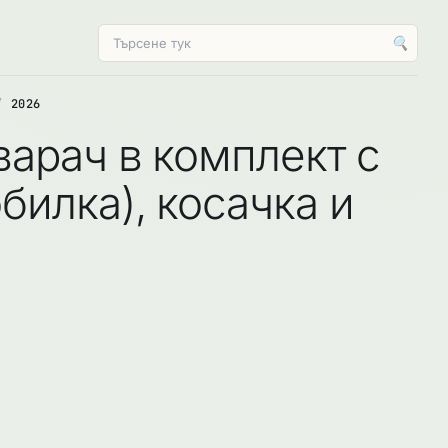
🔍
2026
варач в комплект с
билка), косачка и