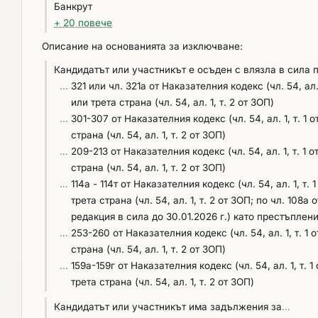
Банкрут
поръчка.
документите по чл. 64, ал. 1, т. 2 от ЗОП.
+ 20 повече
Описание на основанията за изключване:
Кандидатът или участникът е осъден с влязла в сила 
…
321 или чл. 321а от Наказателния кодекс (чл. 54, ал
или трета страна (чл. 54, ал. 1, т. 2 от ЗОП)
…
301-307 от Наказателния кодекс (чл. 54, ал. 1, т. 
страна (чл. 54, ал. 1, т. 2 от ЗОП)
…
209-213 от Наказателния кодекс (чл. 54, ал. 1, т. 
страна (чл. 54, ал. 1, т. 2 от ЗОП)
…
114а - 114т от Наказателния кодекс (чл. 54, ал. 1, 
трета страна (чл. 54, ал. 1, т. 2 от ЗОП; по чл. 108а
редакция в сила до 30.01.2026 г.) като престъплен
…
253-260 от Наказателния кодекс (чл. 54, ал. 1, т. 
страна (чл. 54, ал. 1, т. 2 от ЗОП)
…
159а-159г от Наказателния кодекс (чл. 54, ал. 1, т
трета страна (чл. 54, ал. 1, т. 2 от ЗОП)
Кандидатът или участникът има задължения за
…