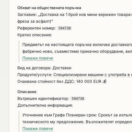
Обхват на обществената поръчка
Заглавие: „Доставка на 1 брой нов мини верижен товарач
фреза за асфалт)“
Референтен номер:
594730
Кратко описание:
Предметът на настоящата поръчка включва доставката 
фабрично ново, съвместимо прикачно оборудване, включ
асфалт. Доставката следва да съответства на технич
Покажи повече
Предметът на поръчката включва всички необходими 
Вид на договора: Доставки
прикачно оборудване, като инсталационни работи, те
Продукти/услуги:
Специализирани машини с употреба в с
„БКРД“ в град Карнобат, Промишлена зона – Север в с
Очаквана стойност без ДДС: 140 000 EUR 💰
възлагателно писмо за извършване на доставката, из
Описание
предаването/получаването на предмета на обществена
Вътрешен идентификатор:
двустранен приемо-предавателен протокол от странит
594730
Допълнителна информация:
несъответствия на техниката с техническите характер
Техническата спецификация на Възложителя. Изпълнен
Уточнение към Графа Планиран срок: Срокът за изпълн
обслужване) и гаранционна отговорност. Всички разхо
техническото му предложение. Възложителят определя минимален срок за доставка - 30 (тридесет) календарни дни и
време на предложения гаранционен срок са за сметка
максимален срок за доставка – до 60 (шестдесет) кал
Покажи повече