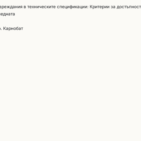
стартиране изпълнението на договора. В случай, че участник
увреждания в техническите спецификации: Критерии за достъпност
но определения от Възложителя, се отстранява от участие, пор
ледната
чката.
. Карнобат