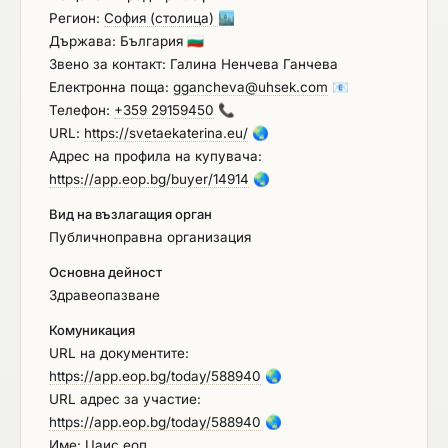
Регион:
София (столица)
🏙️
Държава: България
🇧🇬
Звено за контакт: Галина Ненчева Ганчева
Електронна поща:
ggancheva@uhsek.com
📧
Телефон:
+359 29159450
📞
URL:
https://svetaekaterina.eu/
🌏
Адрес на профила на купувача:
https://app.eop.bg/buyer/14914
🌏
Вид на възлагащия орган
Публичноправна организация
Основна дейност
Здравеопазване
Комуникация
URL на документите:
https://app.eop.bg/today/588940
🌏
URL адрес за участие:
https://app.eop.bg/today/588940
🌏
Име: Цаис еоп