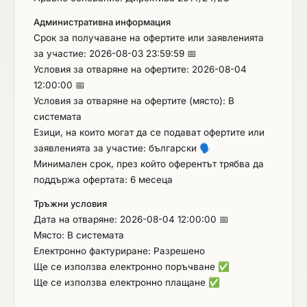
възложителят описва опциите, а при
възможност посочва и техния обем и стойността
Административна информация
им."
Срок за получаване на офертите или заявленията
за участие: 2026-08-03 23:59:59 📅
Условия за отваряне на офертите: 2026-08-04
12:00:00 📅
Условия за отваряне на офертите (място): В
системата
Езици, на които могат да се подават офертите или
заявленията за участие: български
🗣️
Минимален срок, през който оферентът трябва да
поддържа офертата: 6 месеца
Тръжни условия
Дата на отваряне: 2026-08-04 12:00:00 📅
Място: В системата
Електронно фактуриране: Разрешено
Ще се използва електронно поръчване
✅
Ще се използва електронно плащане
✅