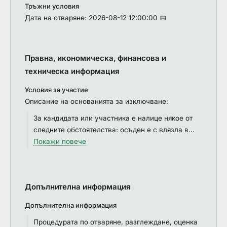
Тръжни условия
Дата на отваряне: 2026-08-12 12:00:00 📅
Правна, икономическа, финансова и
техническа информация
Условия за участие
Описание на основанията за изключване:
За кандидата или участника е налице някое от
следните обстоятелства: осъден е с влязла в
сила присъда за престъпления по чл. 114а - 114т,
Покажи повече
чл. 159а - 159г, чл. 172, чл. 192а, чл. 194 - 217, чл.
219 - 252, чл. 253 - 260, чл. 301 - 307, чл. 321,
321а и чл. 352 - 353е от Наказателния кодекс (чл.
Допълнителна информация
54, ал. 1, т. 1 от ЗОП); извършил е нарушения по
чл.61, ал.1, чл.62, ал.1 или 3, чл.63, ал.1 или 2,
Допълнителна информация
чл.228, ал.3 от Кодекса на труда и по чл.13, ал.1
Процедурата по отваряне, разглеждане, оценка
от Закона за трудовата миграция и трудовата