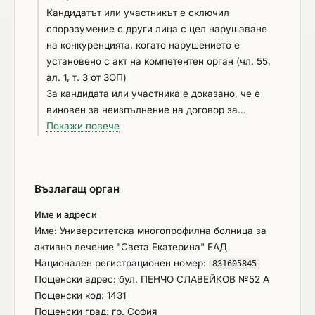
Кандидатът или участникът е сключил
споразумение с други лица с цел нарушаване
на конкуренцията, когато нарушението е
установено с акт на компетентен орган (чл. 55,
ал. 1, т. 3 от ЗОП)
За кандидата или участника е доказано, че е
виновен за неизпълнение на договор за
обществена поръчка или на договор за концесия
Покажи повече
за строителство или за услуга, довело до
разваляне или предсрочното му прекратяване,
изплащане на обезщетения или други подобни
Възлагащ орган
санкции, с изключение на случаите, когато
неизпълнението засяга по-малко от 50 на сто от
Име и адреси
стойността или обема на договора (чл. 55, ал. 1,
Име: Университетска многопрофилна болница за
т. 4 от ЗОП)
активно лечение "Света Екатерина" ЕАД
Национален регистрационен номер:
831605845
Пощенски адрес: бул. ПЕНЧО СЛАВЕЙКОВ №52 А
Пощенски код: 1431
Пощенски град: гр. София