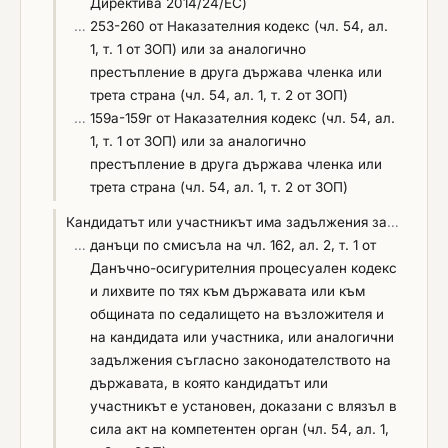
Директива 2014/24/ЕС)
…
253-260 от Наказателния кодекс (чл. 54, ал.
1, т. 1 от ЗОП) или за аналогично
престъпление в друга държава членка или
трета страна (чл. 54, ал. 1, т. 2 от ЗОП)
…
159а-159г от Наказателния кодекс (чл. 54, ал.
1, т. 1 от ЗОП) или за аналогично
престъпление в друга държава членка или
трета страна (чл. 54, ал. 1, т. 2 от ЗОП)
Кандидатът или участникът има задължения за
…
…
данъци по смисъла на чл. 162, ал. 2, т. 1 от
Данъчно-осигурителния процесуален кодекс
и лихвите по тях към държавата или към
общината по седалището на възложителя и
на кандидата или участника, или аналогични
задължения съгласно законодателството на
държавата, в която кандидатът или
участникът е установен, доказани с влязъл в
сила акт на компетентен орган (чл. 54, ал. 1,