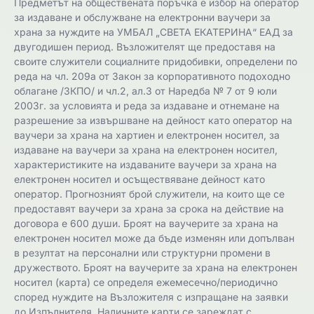
Предметът на обществената поръчка е избор на оператор
за издаване и обслужване на електронни ваучери за
храна за нуждите на УМБАЛ „СВЕТА ЕКАТЕРИНА“ ЕАД за
двугодишен период. Възложителят ще предоставя на
своите служители социалните придобивки, определени по
реда на чл. 209а от Закон за корпоративното подоходно
облагане /ЗКПО/ и чл.2, ал.3 от Наредба № 7 от 9 юли
2003г. за условията и реда за издаване и отнемане на
разрешение за извършване на дейност като оператор на
ваучери за храна на хартиен и електронен носител, за
издаване на ваучери за храна на електронен носител,
характеристиките на издаваните ваучери за храна на
електронен носител и осъществяване дейност като
оператор. Прогнозният брой служители, на които ще се
предоставят ваучери за храна за срока на действие на
договора е 600 души. Броят на ваучерите за храна на
електронен носител може да бъде изменян или допълван
в резултат на персонални или структурни промени в
дружеството. Броят на ваучерите за храна на електронен
носител (карта) се определя ежемесечно/периодично
според нуждите на Възложителя с изпращане на заявки
до Изпълнителя. Наличните карти се зареждат с