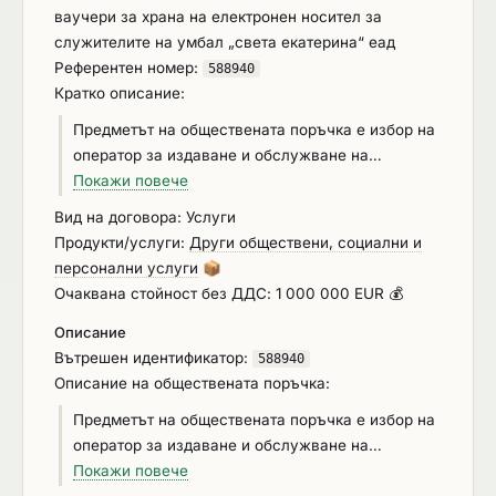
ваучери за храна на електронен носител за
служителите на умбал „света екатерина“ еад
Референтен номер:
588940
Кратко описание:
Предметът на обществената поръчка е избор на
оператор за издаване и обслужване на
електронни ваучери за храна за нуждите на
Покажи повече
УМБАЛ „СВЕТА ЕКАТЕРИНА“ ЕАД за двугодишен
Вид на договора: Услуги
период. Възложителят ще предоставя на своите
Продукти/услуги:
Други обществени, социални и
служители социалните придобивки, определени
персонални услуги
📦
по реда на чл. 209а от Закон за корпоративното
Очаквана стойност без ДДС: 1 000 000 EUR 💰
подоходно облагане /ЗКПО/ и чл.2, ал.3 от
Описание
Наредба № 7 от 9 юли 2003г. за условията и
Вътрешен идентификатор:
реда за издаване и отнемане на разрешение за
588940
Описание на обществената поръчка:
извършване на дейност като оператор на
ваучери за храна на хартиен и електронен
Предметът на обществената поръчка е избор на
носител, за издаване на ваучери за храна на
оператор за издаване и обслужване на
електронен носител, характеристиките на
електронни ваучери за храна за нуждите на
Покажи повече
издаваните ваучери за храна на електронен