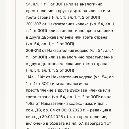
допълнителни документи, описани в раздел IV от
54, ал. 1, т. 1 от ЗОП) или за аналогично
са установени.
оператор на ваучери за храна на хартиен и
документацията за участие. Когато се представя
престъпление в друга държава членка или
електронен носител, за издаване на ваучери за
преди сключване на договор по реда на чл. 112,
трета страна (чл. 54, ал. 1, т. 2 от ЗОП)
храна на електронен носител, характеристиките
ал. 1, т. 2 от ЗОП, справката се представя в
…
301-307 от Наказателния кодекс (чл. 54, ал. 1,
на издаваните ваучери за храна на електронен
оригинал или в копие, което следва да е
т. 1 от ЗОП) или за аналогично престъпление
носител и осъществяване дейност като
заверено с гриф „Вярно с оригинала” и подпис.
в друга държава членка или трета страна
оператор. Когато се представя за разглеждане
(чл. 54, ал. 1, т. 2 от ЗОП)
от Комисията по провеждане на поръчката по
…
209-213 от Наказателния кодекс (чл. 54, ал. 1,
реда на чл. 67, ал. 5 от ЗОП, копието се изготвя и
т. 1 от ЗОП) или за аналогично престъпление
представя в съответствие с указанията за
в друга държава членка или трета страна
представяне на допълнителни документи,
(чл. 54, ал. 1, т. 2 от ЗОП)
описани в раздел IV от документацията за
…
114а - 114т от Наказателния кодекс (чл. 54, ал.
участие. Когато се представя преди сключване
1, т. 1 от ЗОП) или за аналогично
на договор по реда на чл. 112, ал. 1, т. 2 от ЗОП,
престъпление в друга държава членка или
копието следва да е заверено с гриф „Вярно с
трета страна (чл. 54, ал. 1, т. 2 от ЗОП; по чл.
оригинала” и подпис.
108а от Наказателния кодекс (изм. и доп.,
обн. ДВ, бр. 84 от 06.10.2023 г. – редакция в
сила до 30.01.2026 г.) като престъпление,
включено в обхвата на чл. 57, параграф 1 от