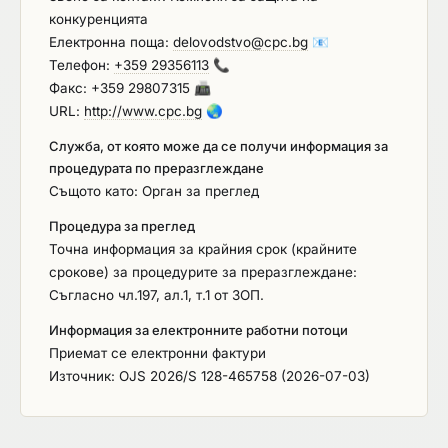
конкуренцията
на труда и по чл.13, ал.1 от Закона за трудовата
Електронна поща:
delovodstvo@cpc.bg
📧
миграция и трудовата мобилност, установени с
Телефон:
+359 29356113
📞
влязло в сила наказателно постановление или
Факс: +359 29807315
📠
съдебно решение (чл.54, ал.1, т.6 от ЗОП);
URL:
http://www.cpc.bg
🌏
обстоятелство по чл. 3, т. 8 от Закона за
икономическите и финансовите отношения с
Служба, от която може да се получи информация за
дружествата, регистрирани в юрисдикции с
процедурата по преразглеждане
преференциален данъчен режим,
Същото като: Орган за преглед
контролираните от тях лица и техните
Процедура за преглед
действителни собственици; обстоятелства по чл.
Точна информация за крайния срок (крайните
91 от Закона за противодействие на корупцията
срокове) за процедурите за преразглеждане:
сред лица, заемащи публични длъжности; с
Съгласно чл.197, ал.1, т.1 от ЗОП.
наложена санкция по чл. 83а, ал. 5, т. 1 от ЗАНН
– временна забрана за участие в процедури за
Информация за електронните работни потоци
възлагане на обществени поръчки; Не се
Приемат се електронни фактури
допускат до участие участници,
Източник: OJS 2026/S 128-465758 (2026-07-03)
подизпълнители, доставчици или образувания за
които се прилагат ограниченията по чл. 5к, пар. 1
от Регламент (ЕС) № 833/2014 г. от 31 юли 2014г.