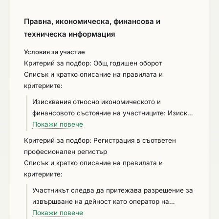
Правна, икономическа, финансова и
техническа информация
Условия за участие
Критерий за подбор: Общ годишен оборот
Списък и кратко описание на правилата и
критериите:
Изисквания относно икономическото и
финансовото състояние на участниците: Изисква
се за последните три приключили финансови
Покажи повече
години участникът да е реализирал минимален
Критерий за подбор: Регистрация в съответен
общ оборот (изчислен на база годишните
професионален регистър
обороти) в размер на не по-малко от 1 600 000
Списък и кратко описание на правилата и
евро (двукратния размер на прогнозната
критериите:
стойност на обществената поръчка без
Участникът следва да притежава разрешение за
включена опция). Информацията се описва в
извършване на дейност като оператор на
Част IV: „Критерии за подбор”, раздел Б:
ваучери за храна на електронен носител по чл.
Покажи повече
„Икономическо и финансово състояние” от