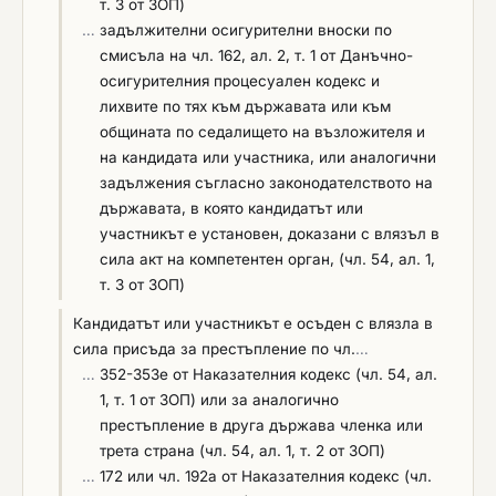
т. 3 от ЗОП)
…
задължителни осигурителни вноски по
смисъла на чл. 162, ал. 2, т. 1 от Данъчно-
осигурителния процесуален кодекс и
лихвите по тях към държавата или към
общината по седалището на възложителя и
на кандидата или участника, или аналогични
задължения съгласно законодателството на
държавата, в която кандидатът или
участникът е установен, доказани с влязъл в
сила акт на компетентен орган, (чл. 54, ал. 1,
т. 3 от ЗОП)
Кандидатът или участникът е осъден с влязла в
сила присъда за престъпление по чл.
…
…
352-353е от Наказателния кодекс (чл. 54, ал.
1, т. 1 от ЗОП) или за аналогично
престъпление в друга държава членка или
трета страна (чл. 54, ал. 1, т. 2 от ЗОП)
…
172 или чл. 192а от Наказателния кодекс (чл.