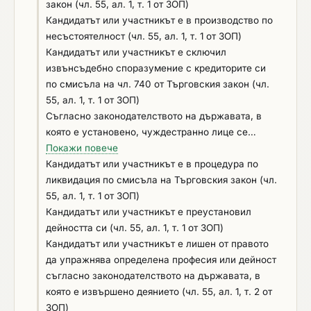
изпълнението на критериите за подбор (чл. 54,
извършил е нарушения по чл.61, ал.1, чл.62, ал.1
закон (чл. 55, ал. 1, т. 1 от ЗОП)
ал. 1, т. 5 от ЗОП) Ако прилагате незадължително
или 3, чл.63, ал.1 или 2, чл.228, ал.3 от Кодекса
Кандидатът или участникът е в производство по
основание по чл. 55, ал. 1, т. 5 от ЗОП, моля
на труда и по чл.13, ал.1 от Закона за трудовата
несъстоятелност (чл. 55, ал. 1, т. 1 от ЗОП)
добавете съответно описание.
миграция и трудовата мобилност, установени с
Кандидатът или участникът е сключил
влязло в сила наказателно постановление или
извънсъдебно споразумение с кредиторите си
съдебно решение (чл.54, ал.1, т.6 от ЗОП);
по смисъла на чл. 740 от Търговския закон (чл.
обстоятелство по чл. 3, т. 8 от Закона за
55, ал. 1, т. 1 от ЗОП)
икономическите и финансовите отношения с
Съгласно законодателството на държавата, в
дружествата, регистрирани в юрисдикции с
която е установено, чуждестранно лице се
преференциален данъчен режим,
намира в положение, подобно на: обявен в
Покажи повече
контролираните от тях лица и техните
несъстоятелност; в производство по
Кандидатът или участникът е в процедура по
действителни собственици; обстоятелства по чл.
несъстоятелност; в процедура по ликвидация;
ликвидация по смисъла на Търговския закон (чл.
113 от Закона за Сметната палата; с наложена
сключено извънсъдебно споразумение с
55, ал. 1, т. 1 от ЗОП)
санкция по чл. 83а, ал. 5, т. 1 от ЗАНН – временна
кредиторите; преустановена дейност (чл. 55, ал.
Кандидатът или участникът е преустановил
забрана за участие в процедури за възлагане на
1, т. 1 от ЗОП)
дейността си (чл. 55, ал. 1, т. 1 от ЗОП)
обществени поръчки
Кандидатът или участникът е лишен от правото
да упражнява определена професия или дейност
съгласно законодателството на държавата, в
която е извършено деянието (чл. 55, ал. 1, т. 2 от
ЗОП)