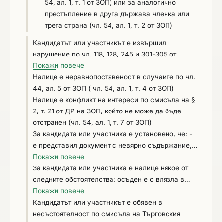
54, ал. 1, т. 1 от ЗОП) или за аналогично
престъпление в друга държава членка или
трета страна (чл. 54, ал. 1, т. 2 от ЗОП)
Кандидатът или участникът е извършил
нарушение по чл. 118, 128, 245 и 301-305 от
Кодекса на труда, установено с влязло в сила
Покажи повече
наказателно постановление или съдебно
Налице e неравнопоставеност в случаите по чл.
решение, или аналогични нарушения,
44, ал. 5 от ЗОП ( чл. 54, ал. 1, т. 4 от ЗОП)
установени с акт на компетентен орган,
Налице е конфликт на интереси по смисъла на §
съгласно законодателството на държавата, в
2, т. 21 от ДР на ЗОП, който не може да бъде
която кандидатът или участникът е установен
отстранен (чл. 54, ал. 1, т. 7 от ЗОП)
(чл. 54, ал. 1, т. 6 от ЗОП)
За кандидата или участника е установено, че: -
е представил документ с невярно съдържание, с
който се доказва декларираната липса на
Покажи повече
основания за отстраняване или декларираното
За кандидата или участника е налице някое от
изпълнение на критериите за подбор (чл. 54, ал.
следните обстоятелства: осъден е с влязла в
1, т. 5 от ЗОП); - не е предоставил изискваща се
сила присъда за престъпления по чл. 194 – 208,
Покажи повече
информация, свързана с удостоверяване
чл. 213а – 217, чл. 219 – 252 и чл. 254а – 255а и
Кандидатът или участникът е обявен в
липсата на основания за отстраняване или
чл. 256 - 260 НК (чл. 54, ал. 1, т. 1 от ЗОП);
несъстоятелност по смисъла на Търговския