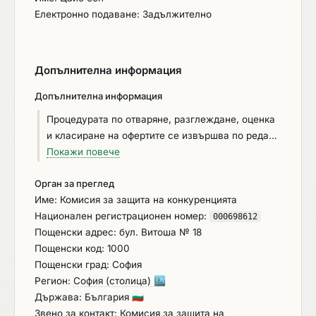
Електронно подаване: Задължително
Допълнителна информация
Допълнителна информация
Процедурата по отваряне, разглеждане, оценка
и класиране на офертите се извършва по реда
на чл.104, ал.2 от ЗОП и на чл.61 от ППЗОП.
Покажи повече
Възложителят предвижда гаранция за
Орган за преглед
изпълнение на договора в размер на 3 % от
Име: Комисия за защита на конкуренцията
стойността на обществената поръчка. За
Национален регистрационен номер:
кандидата или участника е налице някое от
000698612
Пощенски адрес: бул. Витоша № 18
следните обстоятелства: осъден е с влязла в
Пощенски код: 1000
сила присъда за престъпления по чл. 194 – 208,
Пощенски град: София
чл. 213а – 217, чл. 219 – 252 и чл. 254а – 255а и
Регион:
София (столица)
🏙️
чл. 256 - 260 НК (чл. 54, ал. 1, т. 1 от ЗОП);
Държава: България
🇧🇬
извършил е нарушения по чл.61, ал.1, чл.62, ал.1
Звено за контакт: Комисия за защита на
или 3, чл.63, ал.1 или 2, чл.228, ал.3 от Кодекса