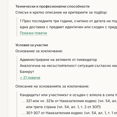
участникът е производител, установен на територият
Технически и професионални способности
произведените от него изделия. При участие на чужде
Списък и кратко описание на критериите за подбор:
орган в страната, в която участникът е установен. Д
участника в ЕЕДОП, Част IV Критерии за подбор, А: Го
1 През последните три години, считано от датата на подаване на офертата участникът трябва да е изпълнил успешно минимум
случай, че документа е свободно достъпен и виден от
една доставка с предмет идентичен или сходен с предмета на поръчката. 2. Участникът
съответния интернет адрес, орган или служба, издава
Участникът следва да разполага със сервизни специал
Покажи повече
качеството ISO 9001:2015: 1 През последните три години, считано от датата на подаване на офертата участникът трябва да е
Условия за участие
изпълнил успешно минимум една доставка с предмет 
Основание за изключване:
Обстоятелствата по т. 3.1. се удостоверяват с предст
(идентични или сходни с предмета на поръчката), изпъ
Администриране на активите от ликвидатор
офертата, с посочване на конкретния вид апарат/апар
Аналогична на несъстоятелност ситуация съгласно на
съответния получател - таблица В: Технически и профе
Банкрут
Участникът следва да разполага със сервиз, оторизиран от производителят на пред
+ 21 повече
територията на РБългария, който ще обезпечава гаранционната отг
Описание на основанията за изключване:
Участникът следва да осигури оторизиран сервиз за п
ще обезпечава гаранционната отговорност за целия ср
Кандидатът или участникът е осъден с влязла в сила 
Част IV: Критерии за подбор, Раздел В, от ЕЕДОП. 3. 
…
321 или чл. 321а от Наказателния кодекс (чл. 54, ал
на обучение при производителя на предлаганата меди
или трета страна (чл. 54, ал. 1, т. 2 от ЗОП)
поддръжка на предлаганото медицинско оборудване. Минимални изисквания : Участникът следва да осигури минимум един
…
301-307 от Наказателния кодекс (чл. 54, ал. 1, т. 