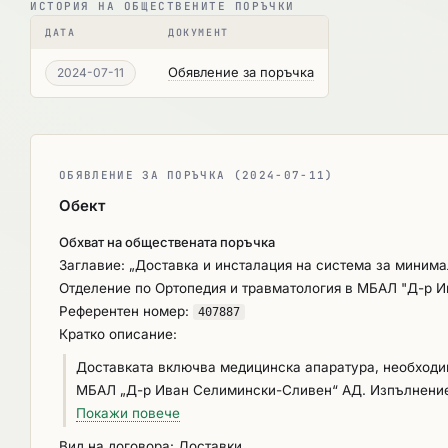
ИСТОРИЯ НА ОБЩЕСТВЕНИТЕ ПОРЪЧКИ
ДАТА
ДОКУМЕНТ
Обявление за поръчка
2024-07-11
ОБЯВЛЕНИЕ ЗА ПОРЪЧКА (2024-07-11)
Обект
Обхват на обществената поръчка
Заглавие: „Доставка и инсталация на система за минима
Отделение по Ортопедия и травматология в МБАЛ "Д-р 
Референтен номер:
407887
Кратко описание:
Доставката включва медицинска апаратура, необходи
МБАЛ „Д-р Иван Селимински-Сливен“ АД. Изпълнени
е мостра, неупотребявана, придружена с оригинална 
Покажи повече
вкл. сертификати за качество, ръководство /инстру
Вид на договора: Доставки