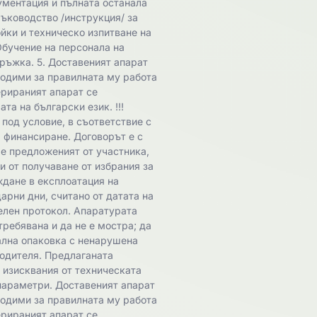
ументация и пълната останала
ръководство /инструкция/ за
йки и техническо изпитване на
Обучение на персонала на
ръжка. 5. Доставеният апарат
ходими за правилната му работа
ерираният апарат се
та на български език. !!!
под условие, в съответствие с
ил финансиране. Договорът е с
 е предложеният от участника,
и от получаване от избрания за
ждане в експлоатация на
арни дни, считано от датата на
елен протокол. Апаратурата
требявана и да не е мостра; да
нална опаковка с ненарушена
водителя. Предлаганата
 изисквания от техническата
параметри. Доставеният апарат
ходими за правилната му работа
ерираният апарат се