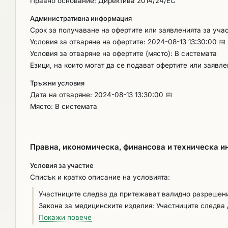
Правно основание: Директива 2014/24/ЕС
Административна информация
Срок за получаване на офертите или заявленията за учас
Условия за отваряне на офертите: 2024-08-13 13:30:00 📅
Условия за отваряне на офертите (място): В системата
Езици, на които могат да се подават офертите или заявл
Тръжни условия
Дата на отваряне: 2024-08-13 13:30:00 📅
Място: В системата
Правна, икономическа, финансова и техническа 
Условия за участие
Списък и кратко описание на условията:
Участниците следва да притежават валидно разрешение
Закона за медицинските изделия: Участниците следва
изделия по смисъла на чл. 77 от Закона за медицинскит
Покажи повече