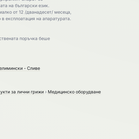
ата на български език.
алко от 12 /дванадесет/ месеца,
о в експлоатация на апаратурата.
ствената поръчка беше
Селимински - Сливе
укти за лични грижи
›
Медицинско оборудване