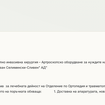
лно инвазивна хирургия – Артроскопско оборудване за нуждите н
Иван Селимински-Сливен" АД”
ма за лечебната дейност на Отделение по Ортопедия и травматол
ето на поръчката обхваща: 1. Доставка на апаратурата, нова
техническа документация и пълната останала необходима докумен
кция/ за експлоатация, гаранционна карта; 2. Извършване на