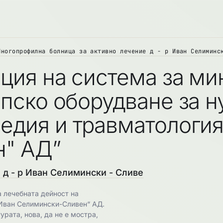
Многопрофилна болница за активно лечение д - р Иван Селиминс
ация на система за м
опско оборудване за н
едия и травматологи
" АД”
д - р Иван Селимински - Сливе
 лечебната дейност на
Иван Селимински-Сливен“ АД.
рата, нова, да не е мостра,