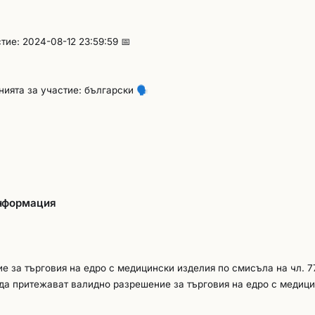
тие: 2024-08-12 23:59:59 📅
енията за участие: български
🗣️
информация
 за търговия на едро с медицински изделия по смисъла на чл. 7
 да притежават валидно разрешение за търговия на едро с медиц
е изделия (ЗМИ), освен в случаите по чл. 77, ал.2 от ЗМИ, в коит