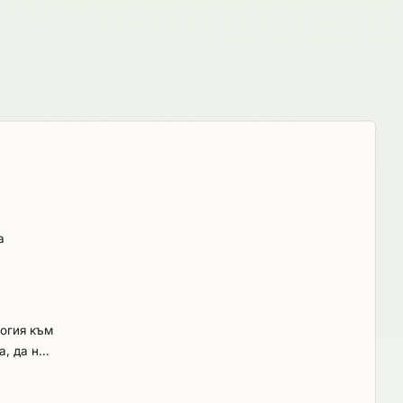
а
огия към
, да не
тация,