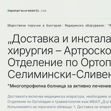
openprocurements
.com
Обществени поръчки в България
Медицинско оборудване
"
„Доставка и инстал
хирургия – Артроск
Отделение по Ортоп
Селимински-Сливен
"Многопрофилна болница за активно лечение 
Доставката включва медицинска апаратура, необходима за
Отделение по Ортопедия и травматология към МБАЛ „Д-р 
Изпълнението на поръчката обхваща: 1. Доставка на апарату