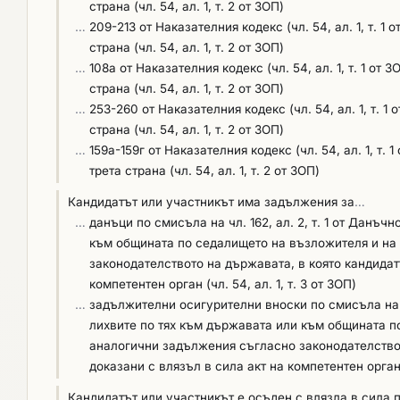
сервизен специалист, преминал курс на обучение при
страна (чл. 54, ал. 1, т. 2 от ЗОП)
упълномощен представител, за сервиз и поддръжка на
…
209-213 от Наказателния кодекс (чл. 54, ал. 1, т. 
това обстоятелство участниците следва да предоставя
страна (чл. 54, ал. 1, т. 2 от ЗОП)
ангажирани с изпълнението на поръчката, в Част IV: К
…
108а от Наказателния кодекс (чл. 54, ал. 1, т. 1 о
информация: Име и фамилия на лицето/лицата; иденти
страна (чл. 54, ал. 1, т. 2 от ЗОП)
на документа, предмет на курса/обучението; както и а
…
253-260 от Наказателния кодекс (чл. 54, ал. 1, т. 
трябва да прилагат система за управление на качеств
страна (чл. 54, ал. 1, т. 2 от ЗОП)
или сходен с предмета на поръчката. Под „обхват, сходен с предмета на поръчката“ да се разбира търговия с медицински
…
159а-159г от Наказателния кодекс (чл. 54, ал. 1, т
изделия. Минимални изисквания : Участниците трябва да притежават сертификат по БДС EN ISO 9001:2015 или еквивалентен, с
трета страна (чл. 54, ал. 1, т. 2 от ЗОП)
обхват идентичен или сходен с предмета на поръчката
Кандидатът или участникът има задължения за
…
подаване на офертата. Деклариране: За удостоверява
…
данъци по смисъла на чл. 162, ал. 2, т. 1 от Данъ
с посочванe на валиден сертификат за въведена систе
към общината по седалището на възложителя и на
предмета на поръчката, издаден на участника от акре
законодателството на държавата, в която кандидат
на името на участника в Част IV: Критерии за подбор,
компетентен орган (чл. 54, ал. 1, т. 3 от ЗОП)
…
задължителни осигурителни вноски по смисъла на чл
лихвите по тях към държавата или към общината п
аналогични задължения съгласно законодателствот
доказани с влязъл в сила акт на компетентен орган, (
Кандидатът или участникът е осъден с влязла в сила 