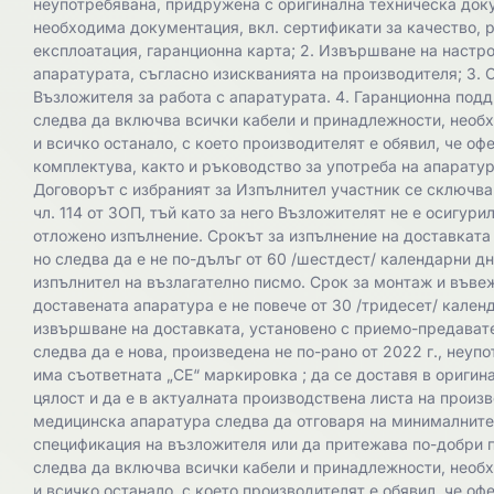
неупотребявана, придружена с оригинална техническа док
необходима документация, вкл. сертификати за качество, 
експлоатация, гаранционна карта; 2. Извършване на настро
апаратурата, съгласно изискванията на производителя; 3. 
Възложителя за работа с апаратурата. 4. Гаранционна подд
следва да включва всички кабели и принадлежности, необ
и всичко останало, с което производителят е обявил, че оф
комплектува, както и ръководство за употреба на апаратура
Договорът с избраният за Изпълнител участник се сключва 
чл. 114 от ЗОП, тъй като за него Възложителят не е осигур
отложено изпълнение. Срокът за изпълнение на доставката
но следва да е не по-дълъг от 60 /шестдест/ календарни дн
изпълнител на възлагателно писмо. Срок за монтаж и въве
доставената апаратура е не повече от 30 /тридесет/ календ
извършване на доставката, установено с приемо-предават
следва да е нова, произведена не по-рано от 2022 г., неупо
има съответната „СЕ“ маркировка ; да се доставя в ориги
цялост и да е в актуалната производствена листа на произ
медицинска апаратура следва да отговаря на минималните
спецификация на възложителя или да притежава по-добри 
следва да включва всички кабели и принадлежности, необ
и всичко останало, с което производителят е обявил, че оф