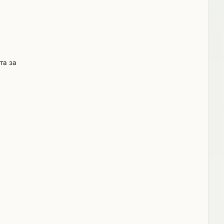
рсонала
лючва
явил, че
с
лят не е
та за
астника,
 писмо.
итано от
оизведена
лна
жава по-
 му
о за