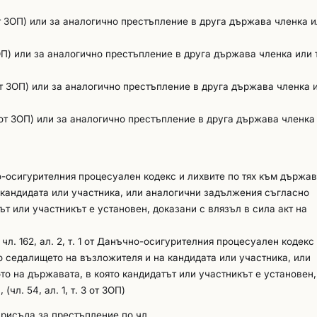
 производителя на предлаганата медицинска апаратура или негов
 предлаганата медицинска техника. Деклариране:За удостоверяв
1 от ЗОП) или за аналогично престъпление в друга държава членка и
т информация под формата на списък на техническите лица, които
ритерии за подбор, Раздел В от ЕЕДОП, като се посочи следната
т ЗОП) или за аналогично престъпление в друга държава членка или 
фикационни данни на документа за придобита компетентност като:
паратурата, за чиито сервиз и поддръжка е ангажиран. 4. Участн
1 от ЗОП) или за аналогично престъпление в друга държава членка 
ото, сертифицирана по БДС EN ISO 9001:2015 или еквивалент иде
. 1 от ЗОП) или за аналогично престъпление в друга държава членка
, издаден на участника от акредитиран орган и валиден към датат
не на това обстоятелство участниците следва да предоставят инф
чно-осигурителния процесуален кодекс и лихвите по тях към държа
ма за управление на качеството или еквивалент, с обхват съгла
 кандидата или участника, или аналогични задължения съгласно
дитиран орган и валиден към датата на подаване на документите,
ът или участникът е установен, доказани с влязъл в сила акт на
 Раздел Г, от ЕЕДОП с посочване на №, обхват и орган, издал серт
. 162, ал. 2, т. 1 от Данъчно-осигурителния процесуален кодекс
о седалището на възложителя и на кандидата или участника, или
о на държавата, в която кандидатът или участникът е установен,
чл. 54, ал. 1, т. 3 от ЗОП)
присъда за престъпление по чл.
…