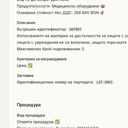
настройки и техническо изпитване на апаратурата,
Продукти/услуги:
Медицинско оборудване
📦
на Възложителя за работа с апаратурата. 4. Га
Очаквана стойност без ДДС: 256 840 BGN 💰
всички кабели и принадлежности, необходими за прави
Описание
оферираният апарат се комплектува, както и ръководст
Вътрешен идентификатор:
избраният за Изпълнител участник се сключва под усло
407887
Използването на критерии за достъпността за лицата с 
осигурил финансиране. Договорът е с отложено изпъл
лицата с увреждания не са включени, защото поръчката 
но следва да е не по-дълъг от 60 /шестдест/ календа
Максимален брой подновявания: 0
Срок за монтаж и въвеждане в експлоатация на достав
датата на извършване на доставката, установено с п
Критерии за награждаване
не по-рано от 2022 г., неупотребявана и да не е мост
Цена
✅
опаковка с ненарушена цялост и да е в актуалната п
апаратура следва да отговаря на минималните изискв
Заглавие
добри параметри. Доставеният апарат следва да вкл
Идентификационен номер на партидата:
LOT-0001
работа и всичко останало, с което производителят е о
употреба на апаратурата на български език. Гаранцио
дванадесет/ месеца, считано от датата на подписване
Процедура
Вид процедура
Открита процедура
✅