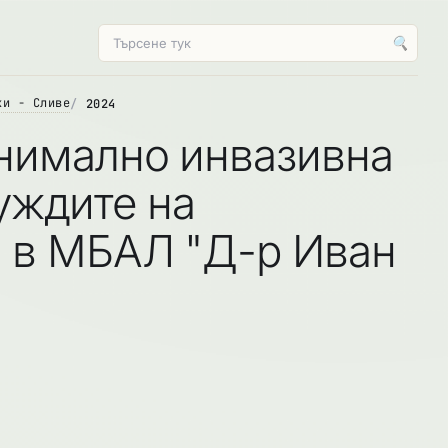
🔍
ки - Сливе
2024
инимално инвазивна
уждите на
я в МБАЛ "Д-р Иван