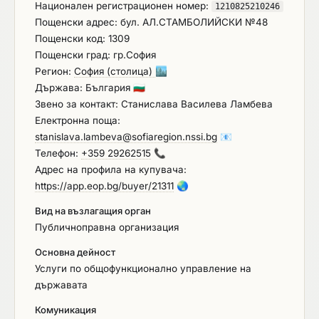
Национален регистрационен номер:
1210825210246
Пощенски адрес: бул. АЛ.СТАМБОЛИЙСКИ №48
Пощенски код: 1309
Пощенски град: гр.София
Регион:
София (столица)
🏙️
Държава: България
🇧🇬
Звено за контакт: Станислава Василева Ламбева
Електронна поща:
stanislava.lambeva@sofiaregion.nssi.bg
📧
Телефон:
+359 29262515
📞
Адрес на профила на купувача:
https://app.eop.bg/buyer/21311
🌏
Вид на възлагащия орган
Публичноправна организация
Основна дейност
Услуги по общофункционално управление на
държавата
Комуникация