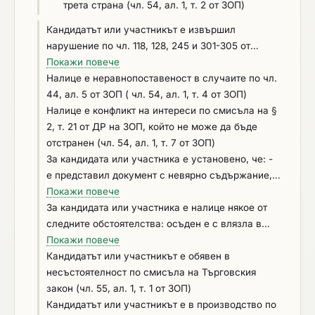
трета страна (чл. 54, ал. 1, т. 2 от ЗОП)
Кандидатът или участникът е извършил
нарушение по чл. 118, 128, 245 и 301-305 от
Кодекса на труда, установено с влязло в сила
Покажи повече
наказателно постановление или съдебно
Налице e неравнопоставеност в случаите по чл.
решение, или аналогични нарушения,
44, ал. 5 от ЗОП ( чл. 54, ал. 1, т. 4 от ЗОП)
установени с акт на компетентен орган,
Налице е конфликт на интереси по смисъла на §
съгласно законодателството на държавата, в
2, т. 21 от ДР на ЗОП, който не може да бъде
която кандидатът или участникът е установен
отстранен (чл. 54, ал. 1, т. 7 от ЗОП)
(чл. 54, ал. 1, т. 6 от ЗОП)
За кандидата или участника е установено, че: -
е представил документ с невярно съдържание, с
който се доказва декларираната липса на
Покажи повече
основания за отстраняване или декларираното
За кандидата или участника е налице някое от
изпълнение на критериите за подбор (чл. 54, ал.
следните обстоятелства: осъден е с влязла в
1, т. 5 от ЗОП); - не е предоставил изискваща се
сила присъда за престъпления по чл. 194 – 208,
Покажи повече
информация, свързана с удостоверяване
чл. 213а – 217, чл. 219 – 252 и чл. 254а – 255а и
Кандидатът или участникът е обявен в
липсата на основания за отстраняване или
чл. 256 - 260 НК (чл. 54, ал. 1, т. 1 от ЗОП);
несъстоятелност по смисъла на Търговския
изпълнението на критериите за подбор (чл. 54,
извършил е нарушения по чл.61, ал.1, чл.62, ал.1
закон (чл. 55, ал. 1, т. 1 от ЗОП)
ал. 1, т. 5 от ЗОП)
или 3, чл.63, ал.1 или 2, чл.228, ал.3 от Кодекса
Кандидатът или участникът е в производство по