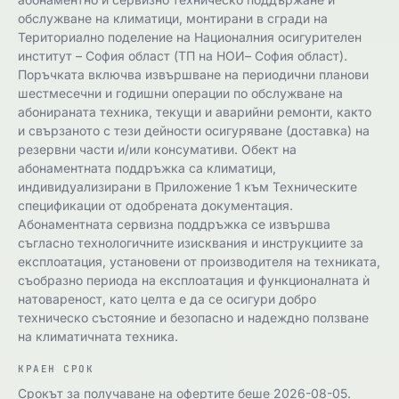
обслужване на климатици, монтирани в сгради на
Териториално поделение на Националния осигурителен
институт – София област (ТП на НОИ– София област).
Поръчката включва извършване на периодични планови
шестмесечни и годишни операции по обслужване на
абонираната техника, текущи и аварийни ремонти, както
и свързаното с тези дейности осигуряване (доставка) на
резервни части и/или консумативи. Обект на
абонаментната поддръжка са климатици,
индивидуализирани в Приложение 1 към Техническите
спецификации от одобрената документация.
Абонаментната сервизна поддръжка се извършва
съгласно технологичните изисквания и инструкциите за
експлоатация, установени от производителя на техниката,
съобразно периода на експлоатация и функционалната ѝ
натовареност, като целта е да се осигури добро
техническо състояние и безопасно и надеждно ползване
на климатичната техника.
КРАЕН СРОК
Срокът за получаване на офертите беше 2026-08-05.