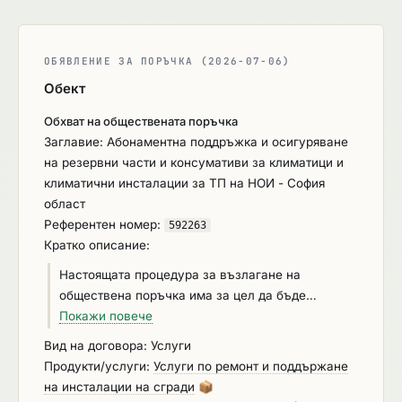
ОБЯВЛЕНИЕ ЗА ПОРЪЧКА (2026-07-06)
Обект
Обхват на обществената поръчка
Заглавие: Абонаментна поддръжка и осигуряване
на резервни части и консумативи за климатици и
климатични инсталации за ТП на НОИ - София
област
Референтен номер:
592263
Кратко описание:
Настоящата процедура за възлагане на
обществена поръчка има за цел да бъде
сключен договор за абонаментно и сервизно
Покажи повече
техническо поддържане и обслужване на
Вид на договора: Услуги
климатици, монтирани в сгради на Териториално
Продукти/услуги:
Услуги по ремонт и поддържане
поделение на Националния осигурителен
на инсталации на сгради
📦
институт – София област (ТП на НОИ– София