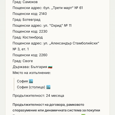
Град: Самоков
Пощенски адрес: бул. „Трети март“ № 61
Пощенски код: 2140
Град: Ботевград
Пощенски адрес: ул. "Охрид" № 11
Пощенски код: 2230
Град: Костинброд
Пощенски адрес: ул. „Александър Стамболийски“
№ 3, ет. 1
Пощенски код: 2260
Град: Своге
Държава: България
🇧🇬
Място на изпълнение:
София
🏙️
София (столица)
🏙️
Продължителност: 24 месеца
Продължителност на договора, рамковото
споразумение или динамичната система за покупки