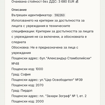
Очаквана стойност без ДДС: 3 680 EUR 💰
област). Поръчката включва извършване на
Описание
периодични планови шестмесечни и годишни
Вътрешен идентификатор:
операции по обслужване на абонираната
592263
Използването на критерии за достъпността за
техника, текущи и аварийни ремонти, както и
лицата с увреждания в техническите
свързаното с тези дейности осигуряване
спецификации: Критерии за достъпността за лицата
(доставка) на резервни части и/или
с увреждания не са включени, а обосновката е
консумативи. Обект на абонаментната
следната
поддръжка са климатици, индивидуализирани в
Обосновка: Не е предназначена за лица с
Приложение 1 към Техническите спецификации
увреждания
от одобрената документация. Абонаментната
Пощенски адрес: бул.“Александър Стамболийски“
сервизна поддръжка се извършва съгласно
№48
технологичните изисквания и инструкциите за
Пощенски код: 1000
експлоатация, установени от производителя на
Град: София
техниката, съобразно периода на експлоатация
Пощенски адрес: ул."Цар Освободител" №39
и функционалната ѝ натовареност, като целта е
Пощенски код: 2070
да се осигури добро техническо състояние и
Град: Пирдоп
безопасно и надеждно ползване на
Пощенски адрес: пл. "Захари Зограф" № 1, ет. 2
климатичната техника.
Пощенски код: 2000