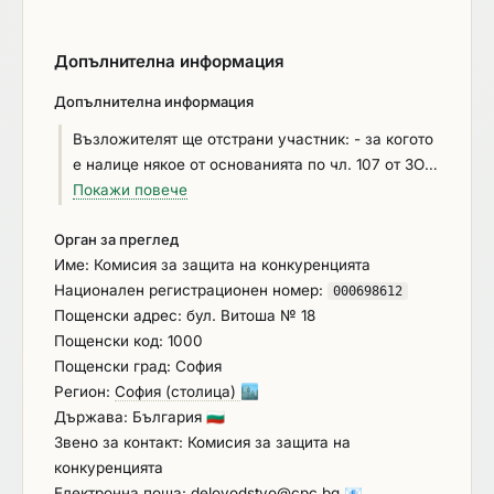
Допълнителна информация
Допълнителна информация
Възложителят ще отстрани участник: - за когото
е налице някое от основанията по чл. 107 от ЗОП;
-който не е декриптирал документите по чл.9л,
Покажи повече
ал.1 от ППЗОП в срока по чл.9л, ал.4 от ППЗОП;
Орган за преглед
-който не удължи или не потвърди срока на
Име: Комисия за защита на конкуренцията
валидност на офертата /чл.35, ал.3, изр.посл.от
Национален регистрационен номер:
ППЗОП/; Гаранцията за изпълнение на договора
000698612
Пощенски адрес: бул. Витоша № 18
е в размер на 5% от стойността на договора без
Пощенски код: 1000
ДДС и служи за обезпечаване изпълнението на
Пощенски град: София
задълженията на изпълнителя по дейностите в
Регион:
София (столица)
🏙️
обхвата на договора. Участникът, определен за
Държава: България
🇧🇬
изпълнител, избира сам формата на гаранцията
Звено за контакт: Комисия за защита на
за изпълнение съгласно чл. 111 от ЗОП.
конкуренцията
Условията за освобождаване и задържане на
Електронна поща:
delovodstvo@cpc.bg
📧
гаранцията, както и плащанията към