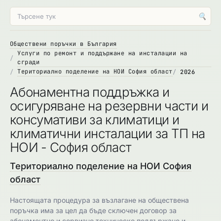
🔍
Обществени поръчки в България
Услуги по ремонт и поддържане на инсталации на
сгради
Териториално поделение на НОИ София област
2026
Абонаментна поддръжка и
осигуряване на резервни части и
консумативи за климатици и
климатични инсталации за ТП на
НОИ - София област
Териториално поделение на НОИ София
област
Настоящата процедура за възлагане на обществена
поръчка има за цел да бъде сключен договор за
абонаментно и сервизно техническо поддържане и