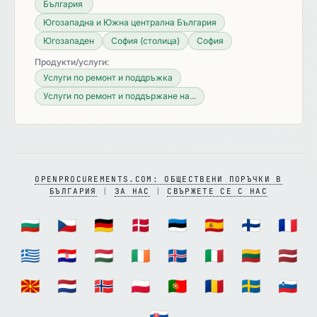
България
Югозападна и Южна централна България
Югозападен
София (столица)
София
Продукти/услуги:
Услуги по ремонт и поддръжка
Услуги по ремонт и поддържане на...
OPENPROCUREMENTS.COM: ОБЩЕСТВЕНИ ПОРЪЧКИ В
БЪЛГАРИЯ
|
ЗА НАС
|
СВЪРЖЕТЕ СЕ С НАС
🇧🇬
🇨🇿
🇩🇪
🇩🇰
🇪🇪
🇪🇸
🇫🇮
🇫🇷
🇬🇷
🇭🇷
🇭🇺
🇮🇪
🇮🇸
🇮🇹
🇱🇹
🇱🇻
🇲🇰
🇳🇱
🇳🇴
🇵🇱
🇵🇹
🇷🇴
🇸🇪
🇸🇮
🇸🇰