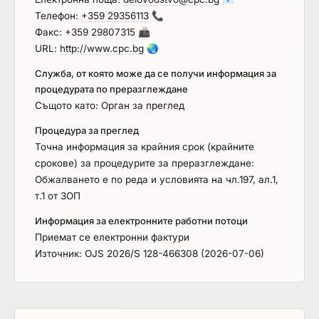
Телефон:
+359 29356113
📞
изпълнителя се извършват по реда, сроковете и
Факс: +359 29807315
📠
при условията на проекта на договор. Периодът
URL:
http://www.cpc.bg
🌏
на изпълнение на Поръчката е 24 месеца.
Служба, от която може да се получи информация за
процедурата по преразглеждане
Същото като: Орган за преглед
Процедура за преглед
Точна информация за крайния срок (крайните
срокове) за процедурите за преразглеждане:
Обжалването е по реда и условията на чл.197, ал.1,
т.1 от ЗОП
Информация за електронните работни потоци
Приемат се електронни фактури
Източник: OJS 2026/S 128-466308 (2026-07-06)