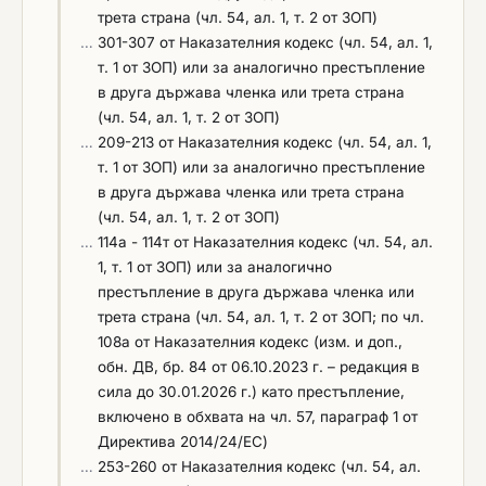
изискването по т. 1, като предоставя: Списък на
трета страна (чл. 54, ал. 1, т. 2 от ЗОП)
притежава документ, удостоверяващ
услугите, които са идентични или сходни с
…
301-307 от Наказателния кодекс (чл. 54, ал. 1,
придобитата минимум III-та квалификационна
предмета на обществената поръчка, изпълнени
т. 1 от ЗОП) или за аналогично престъпление
група при безопасност при работа по
за последните 3 (три) години, считано от датата
в друга държава членка или трета страна
електрически уредби и мрежи до 1000V по реда
на подаване на офертата, с посочване на
(чл. 54, ал. 1, т. 2 от ЗОП)
на Правилника за безопасност и здраве при
гореописаната информация, стойностите, датите
…
209-213 от Наказателния кодекс (чл. 54, ал. 1,
работа по електрообзавеждането с напрежение
и получателите на услугата. Списъкът се
т. 1 от ЗОП) или за аналогично престъпление
до 1000 V, или еквивалентен документ, съгласно
попълва в ЕЕДОП (част IV, буква В „Технически
в друга държава членка или трета страна
законодателството на държавата членка, в която
и професионални способности“). При поискване
(чл. 54, ал. 1, т. 2 от ЗОП)
е установен участникът. При подаване на
от страна на възложителя, в случаите по чл. 67,
…
114а - 114т от Наказателния кодекс (чл. 54, ал.
офертата, участникът декларира съответствието
ал. 5 от ЗОП и при сключване на договор,
1, т. 1 от ЗОП) или за аналогично
си с изискването по т. 2, като предоставя списък
съгласно чл. 112, ал. 1, т. 2 от ЗОП, участникът
престъпление в друга държава членка или
на лицата с професионална компетентност.
представя документите, които доказват
трета страна (чл. 54, ал. 1, т. 2 от ЗОП; по чл.
Списъкът на лицата с професионалната
извършването на посочената в ЕЕДОП услуга.
108а от Наказателния кодекс (изм. и доп.,
компетентност се попълва в ЕЕДОП (част IV,
Доказателствата следва да бъдат издадени от
обн. ДВ, бр. 84 от 06.10.2023 г. – редакция в
буква В). В случай, че доказателствата за
получателя на услугата или чрез посочване на
сила до 30.01.2026 г.) като престъпление,
посочената информация се съдържат в
публичен регистър, в който е публикувана
включено в обхвата на чл. 57, параграф 1 от
публичен регистър или са достъпни, следва да
информация за услугата, съгласно чл. 67, ал. 8
Директива 2014/24/ЕС)
се посочи в ЕЕДОП препратка към публичния
от ЗОП.
…
253-260 от Наказателния кодекс (чл. 54, ал.
регистър. В случаите на чл. 67, ал. 5 от ЗОП и