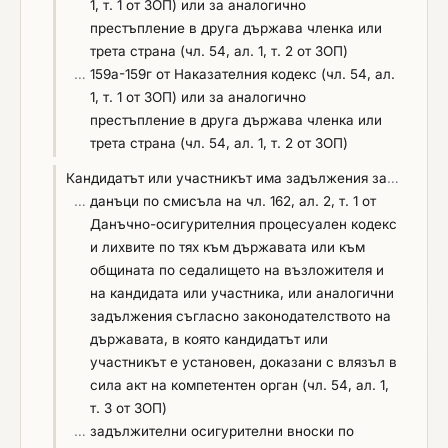
1, т. 1 от ЗОП) или за аналогично
при сключване на договор, съгласно чл. 112, ал.
престъпление в друга държава членка или
1, т. 2 от ЗОП, за доказване на съответствие с
трета страна (чл. 54, ал. 1, т. 2 от ЗОП)
поставения критерий за подбор, участникът
…
159а-159г от Наказателния кодекс (чл. 54, ал.
представя следните документи: списък на екипа,
1, т. 1 от ЗОП) или за аналогично
които ще изпълнява поръчката, както и
престъпление в друга държава членка или
документи, които доказват професионалната
трета страна (чл. 54, ал. 1, т. 2 от ЗОП)
компетентност на лицата.
Кандидатът или участникът има задължения за
…
…
данъци по смисъла на чл. 162, ал. 2, т. 1 от
Данъчно-осигурителния процесуален кодекс
и лихвите по тях към държавата или към
общината по седалището на възложителя и
на кандидата или участника, или аналогични
задължения съгласно законодателството на
държавата, в която кандидатът или
участникът е установен, доказани с влязъл в
сила акт на компетентен орган (чл. 54, ал. 1,
т. 3 от ЗОП)
…
задължителни осигурителни вноски по