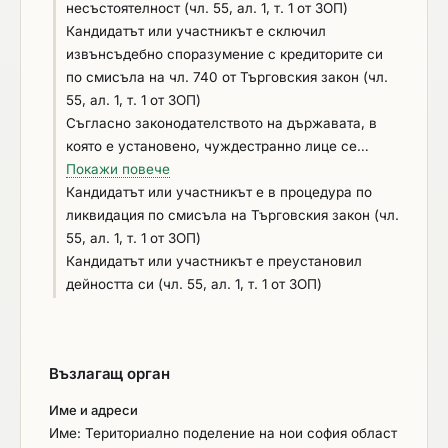
на труда и по чл.13, ал.1 от Закона за трудовата
несъстоятелност (чл. 55, ал. 1, т. 1 от ЗОП)
миграция и трудовата мобилност, установени с
Кандидатът или участникът е сключил
влязло в сила наказателно постановление или
извънсъдебно споразумение с кредиторите си
съдебно решение (чл.54, ал.1, т.6 от ЗОП);
по смисъла на чл. 740 от Търговския закон (чл.
обстоятелство по чл. 3, т. 8 от Закона за
55, ал. 1, т. 1 от ЗОП)
икономическите и финансовите отношения с
Съгласно законодателството на държавата, в
дружествата, регистрирани в юрисдикции с
която е установено, чуждестранно лице се
преференциален данъчен режим,
намира в положение, подобно на: обявен в
Покажи повече
контролираните от тях лица и техните
несъстоятелност; в производство по
Кандидатът или участникът е в процедура по
действителни собственици; обстоятелства по чл.
несъстоятелност; в процедура по ликвидация;
ликвидация по смисъла на Търговския закон (чл.
91 от Закона за противодействие на корупцията
сключено извънсъдебно споразумение с
55, ал. 1, т. 1 от ЗОП)
сред лица, заемащи публични длъжности
кредиторите; преустановена дейност (чл. 55, ал.
Кандидатът или участникът е преустановил
(ЗПКЛЗПД); с наложена санкция по чл. 83а, ал.
1, т. 1 от ЗОП)
дейността си (чл. 55, ал. 1, т. 1 от ЗОП)
5, т. 1 от ЗАНН – временна забрана за участие в
процедури за възлагане на обществени
поръчки; свързаност по смисъла на §2, т. 45 от
Възлагащ орган
ДР на ЗОП между участниците в обществената
поръчка (чл. 107, т. 4 от ЗОП).
Име и адреси
Име: Териториално поделение на нои софия област