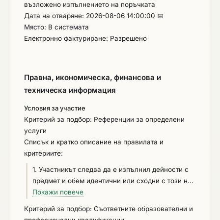
възложено изпълнението на поръчката
Дата на отваряне: 2026-08-06 14:00:00 📅
Място: В системата
Електронно фактуриране: Разрешено
Правна, икономическа, финансова и
техническа информация
Условия за участие
Критерий за подбор: Референции за определени
услуги
Списък и кратко описание на правилата и
критериите:
1. Участникът следва да е изпълнил дейности с
предмет и обем идентични или сходни с този на
поръчката, за последните три години от датата
Покажи повече
на подаване на заявлението или офертата.
Критерий за подбор: Съответните образователни и
Възложителя не поставя изискване за обема на
професионални квалификации