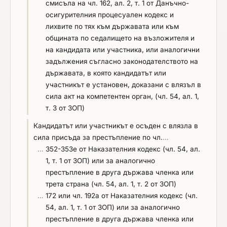
смисъла на чл. 162, ал. 2, т. 1 от Данъчно-
осигурителния процесуален кодекс и
лихвите по тях към държавата или към
общината по седалището на възложителя и
на кандидата или участника, или аналогични
задължения съгласно законодателството на
държавата, в която кандидатът или
участникът е установен, доказани с влязъл в
сила акт на компетентен орган, (чл. 54, ал. 1,
т. 3 от ЗОП)
Кандидатът или участникът е осъден с влязла в
сила присъда за престъпление по чл.
…
…
352-353е от Наказателния кодекс (чл. 54, ал.
1, т. 1 от ЗОП) или за аналогично
престъпление в друга държава членка или
трета страна (чл. 54, ал. 1, т. 2 от ЗОП)
…
172 или чл. 192а от Наказателния кодекс (чл.
54, ал. 1, т. 1 от ЗОП) или за аналогично
престъпление в друга държава членка или