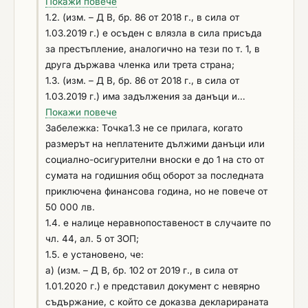
за престъпление по чл. 108а, чл. 159а – 159г, чл.
Покажи повече
172, чл. 192а, чл. 194 – 217, чл. 219 – 252, чл. 253 –
1.2. (изм. – Д В, бр. 86 от 2018 г., в сила от
260, чл. 301 – 307, чл. 321, 321а и чл. 352 –353е от
1.03.2019 г.) е осъден с влязла в сила присъда
Наказателния кодекс;
за престъпление, аналогично на тези по т. 1, в
друга държава членка или трета страна;
1.3. (изм. – Д В, бр. 86 от 2018 г., в сила от
1.03.2019 г.) има задължения за данъци и
задължителни осигурителни вноски по смисъла
Покажи повече
на чл. 162, ал. 2, т. 1 от Данъчно-осигурителния
Забележка: Точка1.3 не се прилага, когато
процесуален кодекс и лихвите по тях към
размерът на неплатените дължими данъци или
държавата или към общината по седалището на
социално-осигурителни вноски е до 1 на сто от
възложителя и на участника, или аналогични
сумата на годишния общ оборот за последната
задължения съгласно законодателството на
приключена финансова година, но не повече от
държавата, в която участникът е установен,
50 000 лв.
доказани с влязъл в сила акт на компетентен
1.4. е налице неравнопоставеност в случаите по
орган.
чл. 44, ал. 5 от ЗОП;
1.5. е установено, че:
а) (изм. – Д В, бр. 102 от 2019 г., в сила от
1.01.2020 г.) е представил документ с невярно
съдържание, с който се доказва декларираната