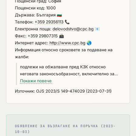
Пощенски град: София
отговорността на Изпълнителя по друг договор.
Пощенски код: 1000
Държава: България
🇧🇬
Телефон:
+359 29356113
📞
Електронна поща:
delovodstvo@cpc.bg
📧
Факс: +359 29807315
📠
Интернет адрес:
http://www.cpc.bg
🌏
Информация относно сроковете за подаване на
жалби:
подлежи на обжалване пред КЗК относно
неговата законосъобразност, включително за
наличие на дискриминационни икономически,
Покажи повече
финансови, технически или квалификационни
Източник: OJS 2023/S 149-474029 (2023-07-31)
изисквания в обявлението, документацията или
всеки друг документ, свързан с процедурата, от
всяко заинтересовано лице в 10 - дневен срок
при условията на чл. 197, ал. 1, т. 1 от ЗОП.
ОБЯВЛЕНИЕ ЗА ВЪЗЛАГАНЕ НА ПОРЪЧКА (2023-
10-03)