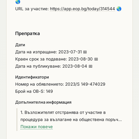
🌏
URL за участие:
https://app.eop.bg/today/314544
🌏
Препратка
Дати
Дата на изпращане: 2023-07-31 📅
Краен срок за подаване: 2023-08-30 📅
Дата на публикуване: 2023-08-04 📅
Идентификатори
Номер на обявлението: 2023/S 149-474029
Брой на ОВ-S: 149
Допълнителна информация
1. Възложителят отстранява от участие в
процедура за възлагане на обществена поръчка
участник, когато: .1.1. (изм. – Д В, бр. 86 от 2018
Покажи повече
г., в сила от 1.03.2019 г.) е осъден с влязла в