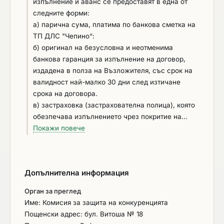
държавата, в която участникът е установен; е
изпълнение и аванс се предоставят в една от
налице конфликт на интереси, който не може да
следните форми:
бъде отстранен.
а) парична сума, платима по банкова сметка на
ТП ДЛС "Чепино“:
б) оригинал на безусловна и неотменима
банкова гаранция за изпълнение на договор,
издадена в полза на Възложителя, със срок на
валидност най-малко 30 дни след изтичане
срока на договора.
в) застраховка (застрахователна полица), която
обезпечава изпълнението чрез покритие на
отговорността на изпълнителя, със срок на
Покажи повече
валидност най-малко 30 дни след изтичане
срока на договора. Застраховката следва да
влиза в сила от датата на сключване на
Допълнителна информация
договора. Възложителят следва да бъде
посочен като трето ползващо се лице по тази
Орган за преглед
застраховка. Застраховката следва да покрива
Име: Комисия за защита на конкуренцията
отговорността на Изпълнителя и не може да
Пощенски адрес: бул. Витоша № 18
бъде използвана за обезпечение на