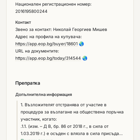
Национален регистрационен номер:
ДЛС "Чепино“: б) оригинал на безусловна и
2016195800244
неотменима банкова гаранция за изпълнение на
договор, издадена в полза на Възложителя, със
Контакт
срок на валидност най-малко 30 дни след
Звено за контакт: Николай Георгиев Мишев
изтичане срока на договора. в) застраховка
Адрес на профила на купувача:
(застрахователна полица), която обезпечава
https://app.eop.bg/buyer/18601
🌏
изпълнението чрез покритие на отговорността
URL на документите:
на изпълнителя, със срок на валидност най-
https://app.eop.bg/today/314544
🌏
малко 30 дни след изтичане срока на договора.
Застраховката следва да влиза в сила от датата
на сключване на договора. Възложителят
Препратка
следва да бъде посочен като трето ползващо се
лице по тази застраховка. Застраховката следва
Допълнителна информация
да покрива отговорността на Изпълнителя и не
1. Възложителят отстранява от участие в
може да бъде използвана за обезпечение на
процедура за възлагане на обществена поръчка
отговорността на Изпълнителя по друг договор.
участник, когато:
.1.1. (изм. – Д В, бр. 86 от 2018 г., в сила от
1.03.2019 г.) е осъден с влязла в сила присъда