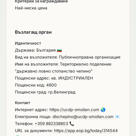
Критерии за награждаване
Най-ниска цена
Възлагащ орган
Идентичност
Държава: България
🇧🇬
Вид на възложителя: Публичноправна организация
Име на възложителя: Териториално поделение
"държавно ловно стопанство чепино"
Пощенски адрес: кв. ИНДУСТРИАЛЕН
Пощенски код: 4600
Пощенски град: гр.Велинград
Контакт
Интернет адрес:
https://ucdp-smolian.com
🌏
Електронна поща:
dlschepino@ucdp-smolian.com
📧
Телефон:
+359 882338803
📞
URL за документи:
https://app.eop.bg/today/314544