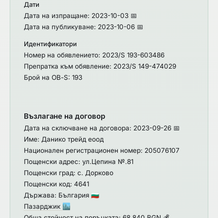
Дати
Дата на изпращане: 2023-10-03 📅
Дата на публикуване: 2023-10-06 📅
Идентификатори
Номер на обявлението: 2023/S 193-603486
Препратка към обявление: 2023/S 149-474029
Брой на ОВ-S: 193
Възлагане на договор
Дата на сключване на договора: 2023-09-26 📅
Име: Данико трейд еоод
Национален регистрационен номер: 205076107
Пощенски адрес: ул.Цепина №.81
Пощенски град: с. Дорково
Пощенски код: 4641
Държава: България
🇧🇬
Пазарджик
🏙️
Обща стойност на поръчката: 68 840 BGN 💰