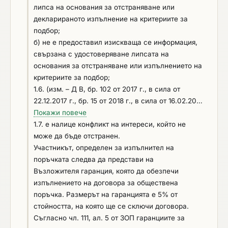
липса на основания за отстраняване или
декларираното изпълнение на критериите за
подбор;
б) не е предоставил изискваща се информация,
свързана с удостоверяване липсата на
основания за отстраняване или изпълнението на
критериите за подбор;
1.6. (изм. – Д В, бр. 102 от 2017 г., в сила от
22.12.2017 г., бр. 15 от 2018 г., в сила от 16.02.2018
г., доп., бр. 24 от 2018 г., в сила от 23.05.2018 г.)
Покажи повече
е установено с влязло в сила наказателно
1.7. е налице конфликт на интереси, който не
постановление или съдебно решение,
може да бъде отстранен.
нарушение на чл. 61, ал. 1, чл. 62, ал. 1 или 3, чл.
Участникът, определен за изпълнител на
63, ал. 1 или 2, чл. 118, чл.128, чл. 228, ал. 3, чл.
поръчката следва да представи на
245 и чл. 301 – 305 от Кодекса на труда или чл.
Възложителя гаранция, която да обезпечи
13, ал. 1 от Закона за трудовата миграция и
изпълнението на договора за обществена
трудовата мобилност или аналогични
поръчка. Размерът на гаранцията е 5% от
задължения,установени с акт на компетентен
стойността, на която ще се сключи договора.
орган, съгласно законодателството на
Съгласно чл. 111, ал. 5 от ЗОП гаранциите за