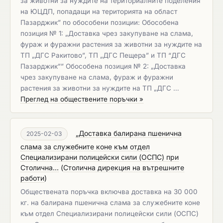
за животни за нуждите на териториалните поделения
на ЮЦДП, попадащи на територията на област
Пазарджик” по обособени позиции: Обособена
позиция № 1: „Доставка чрез закупуване на слама,
фураж и фуражни растения за животни за нуждите на
ТП „ДГС Ракитово”, ТП „ДГС Пещера” и ТП “ДГС
Пазарджик”” Обособена позиция № 2: „Доставка
чрез закупуване на слама, фураж и фуражни
растения за животни за нуждите на ТП „ДГС …
Преглед на обществените поръчки »
„Доставка балирана пшенична
2025-02-03
слама за служебните коне към отдел
Специализирани полицейски сили (ОСПС) при
Столична...
(
Столична дирекция на вътрешните
работи
)
Обществената поръчка включва доставка на 30 000
кг. на балирана пшенична слама за служебните коне
към отдел Специализирани полицейски сили (ОСПС)