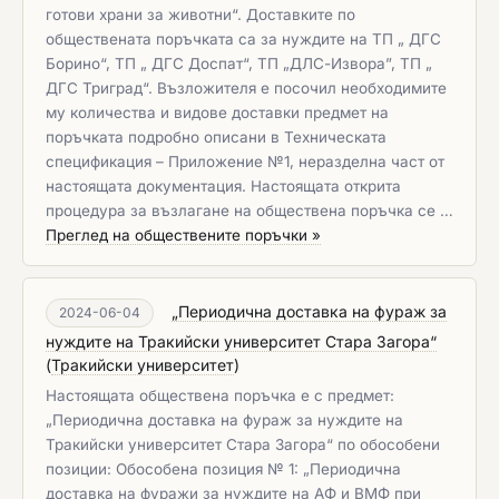
готови храни за животни“. Доставките по
обществената поръчката са за нуждите на ТП „ ДГС
Борино“, ТП „ ДГС Доспат“, ТП „ДЛС-Извора”, ТП „
ДГС Триград“. Възложителя е посочил необходимите
му количества и видове доставки предмет на
поръчката подробно описани в Техническата
спецификация – Приложение №1, неразделна част от
настоящата документация. Настоящата открита
процедура за възлагане на обществена поръчка се …
Преглед на обществените поръчки »
„Периодична доставка на фураж за
2024-06-04
нуждите на Тракийски университет Стара Загора“
(
Тракийски университет
)
Настоящата обществена поръчка е с предмет:
„Периодична доставка на фураж за нуждите на
Тракийски университет Стара Загора“ по обособени
позиции: Обособена позиция № 1: „Периодична
доставка на фуражи за нуждите на АФ и ВМФ при