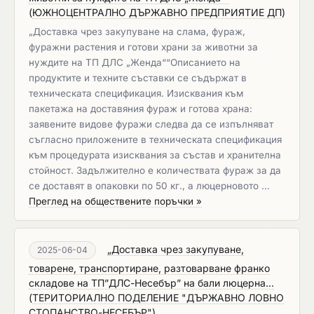
(
ЮЖНОЦЕНТРАЛНО ДЪРЖАВНО ПРЕДПРИЯТИЕ ДП
)
​„Доставка чрез закупуване на слама, фураж,
фуражни растения и готови храни за животни за
нуждите на ТП ДЛС „Женда““Описанието на
продуктите и техните съставки се съдържат в
техническата спецификация. Изисквания към
пакетажа на доставяния фураж и готова храна:
заявените видове фуражи следва да се изпълняват
съгласно приложените в техническата спецификация
към процедурата изисквания за състав и хранителна
стойност. Задължително е количествата фураж за да
се доставят в опаковки по 50 кг., а люцерновото …
Преглед на обществените поръчки »
„Доставка чрез закупуване,
2025-06-04
товарене, транспортиране, разтоварване франко
складове на ТП”ДЛС-Несебър” на бали люцерна...
(
ТЕРИТОРИАЛНО ПОДЕЛЕНИЕ "ДЪРЖАВНО ЛОВНО
СТОПАНСТВО-НЕСЕБЪР"
)