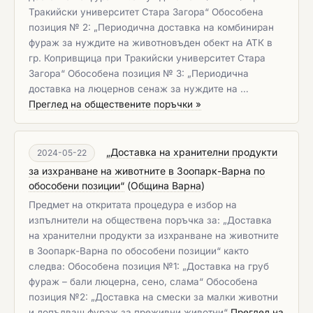
Тракийски университет Стара Загора“ Обособена
позиция № 2: „Периодична доставка на комбиниран
фураж за нуждите на животновъден обект на АТК в
гр. Копривщица при Тракийски университет Стара
Загора“ Обособена позиция № 3: „Периодична
доставка на люцернов сенаж за нуждите на …
Преглед на обществените поръчки »
„Доставка на хранителни продукти
2024-05-22
за изхранване на животните в Зоопарк-Варна по
обособени позиции“
(
Община Варна
)
Предмет на откритата процедура е избор на
изпълнители на обществена поръчка за: „Доставка
на хранителни продукти за изхранване на животните
в Зоопарк-Варна по обособени позиции“ както
следва: Обособена позиция №1: „Доставка на груб
фураж – бали люцерна, сено, слама“ Обособена
позиция №2: „Доставка на смески за малки животни
и допълващ фураж за преживни животни“
Преглед на