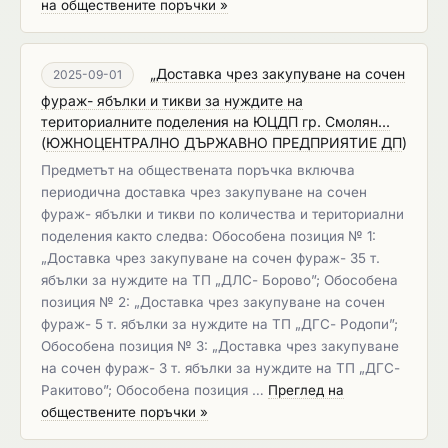
на обществените поръчки »
„Доставка чрез закупуване на сочен
2025-09-01
фураж- ябълки и тикви за нуждите на
териториалните поделения на ЮЦДП гр. Смолян...
(
ЮЖНОЦЕНТРАЛНО ДЪРЖАВНО ПРЕДПРИЯТИЕ ДП
)
Предметът на обществената поръчка включва
периодична доставка чрез закупуване на сочен
фураж- ябълки и тикви по количества и териториални
поделения както следва: Обособена позиция № 1:
„Доставка чрез закупуване на сочен фураж- 35 т.
ябълки за нуждите на ТП „ДЛС- Борово”; Обособена
позиция № 2: „Доставка чрез закупуване на сочен
фураж- 5 т. ябълки за нуждите на ТП „ДГС- Родопи”;
Обособена позиция № 3: „Доставка чрез закупуване
на сочен фураж- 3 т. ябълки за нуждите на ТП „ДГС-
Ракитово”; Обособена позиция …
Преглед на
обществените поръчки »