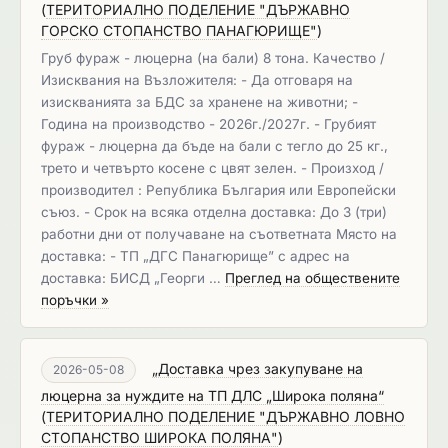
(
ТЕРИТОРИАЛНО ПОДЕЛЕНИЕ "ДЪРЖАВНО
ГОРСКО СТОПАНСТВО ПАНАГЮРИЩЕ"
)
Груб фураж - люцерна (на бали) 8 тона. Качество /
Изисквания на Възложителя: - Да отговаря на
изискванията за БДС за хранене на животни; -
Година на производство - 2026г./2027г. - Грубият
фураж - люцерна да бъде на бали с тегло до 25 кг.,
трето и четвърто косене с цвят зелен. - Произход /
производител : Република България или Европейски
съюз. - Срок на всяка отделна доставка: До 3 (три)
работни дни от получаване на съответната Място на
доставка: - ТП „ДГС Панагюрище” с адрес на
доставка: БИСД „Георги …
Преглед на обществените
поръчки »
„Доставка чрез закупуване на
2026-05-08
люцерна за нуждите на ТП ДЛС „Широка поляна“
(
ТЕРИТОРИАЛНО ПОДЕЛЕНИЕ "ДЪРЖАВНО ЛОВНО
СТОПАНСТВО ШИРОКА ПОЛЯНА"
)