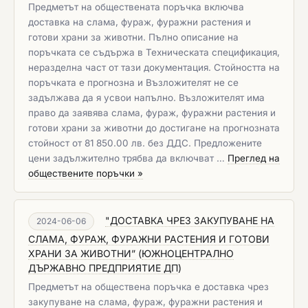
Предметът на обществената поръчка включва
доставка на слама, фураж, фуражни растения и
готови храни за животни. Пълно описание на
поръчката се съдържа в Техническата спецификация,
неразделна част от тази документация. Стойността на
поръчката е прогнозна и Възложителят не се
задължава да я усвои напълно. Възложителят има
право да заявява слама, фураж, фуражни растения и
готови храни за животни до достигане на прогнозната
стойност от 81 850.00 лв. без ДДС. Предложените
цени задължително трябва да включват …
Преглед на
обществените поръчки »
"ДОСТАВКА ЧРЕЗ ЗАКУПУВАНЕ НА
2024-06-06
СЛАМА, ФУРАЖ, ФУРАЖНИ РАСТЕНИЯ И ГОТОВИ
ХРАНИ ЗА ЖИВОТНИ”
(
ЮЖНОЦЕНТРАЛНО
ДЪРЖАВНО ПРЕДПРИЯТИЕ ДП
)
Предметът на обществена поръчка е доставка чрез
закупуване на слама, фураж, фуражни растения и