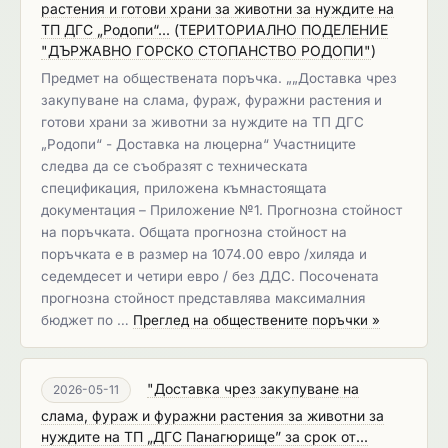
растения и готови храни за животни за нуждите на
ТП ДГС „Родопи“...
(
ТЕРИТОРИАЛНО ПОДЕЛЕНИЕ
"ДЪРЖАВНО ГОРСКО СТОПАНСТВО РОДОПИ"
)
Предмет на обществената поръчка. „„Доставка чрез
закупуване на слама, фураж, фуражни растения и
готови храни за животни за нуждите на ТП ДГС
„Родопи“ - Доставка на люцерна“ Участниците
следва да се съобразят с техническата
спецификация, приложена къмнастоящата
документация – Приложение №1. Прогнозна стойност
на поръчката. Общата прогнозна стойност на
поръчката е в размер на 1074.00 евро /хиляда и
седемдесет и четири евро / без ДДС. Посочената
прогнозна стойност представлява максималния
бюджет по …
Преглед на обществените поръчки »
"Доставка чрез закупуване на
2026-05-11
слама, фураж и фуражни растения за животни за
нуждите на ТП „ДГС Панагюрище” за срок от...