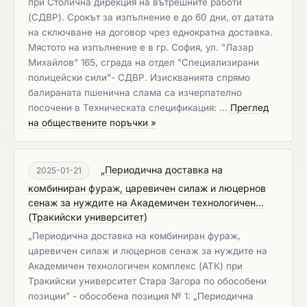
при Столична дирекция на вътрешните работи
(СДВР). Срокът за изпълнение е до 60 дни, от датата
на сключване на договор чрез еднократна доставка.
Мястото на изпълнение е в гр. София, ул. "Лазар
Михайлов" 165, сграда на отдел "Специализирани
полицейски сили"- СДВР. Изискванията спрямо
балираната пшенична слама са изчерпателно
посочени в Техническата спецификация: …
Преглед
на обществените поръчки »
„Периодична доставка на
2025-01-21
комбиниран фураж, царевичен силаж и люцернов
сенаж за нуждите на Академичен технологичен...
(
Тракийски университет
)
„Периодична доставка на комбиниран фураж,
царевичен силаж и люцернов сенаж за нуждите на
Академичен технологичен комплекс (АТК) при
Тракийски университет Стара Загора по обособени
позиции” - обособена позиция № 1: „Периодична