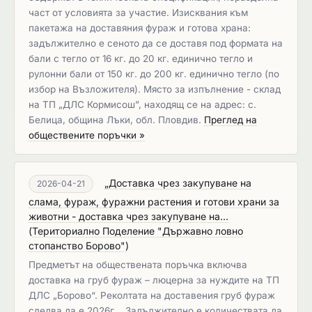
част от условията за участие. Изисквания към
пакетажа на доставяния фураж и готова храна:
задължително е сеното да се доставя под формата на
бали с тегло от 16 кг. до 20 кг. единично тегло и
рулонни бали от 150 кг. до 200 кг. единично тегло (по
избор на Възложителя). Място за изпълнение - склад
на ТП „ДЛС Кормисош”, находящ се на адрес: с.
Белица, община Лъки, обл. Пловдив.
Преглед на
обществените поръчки »
„Доставка чрез закупуване на
2026-04-21
слама, фураж, фуражни растения и готови храни за
животни - доставка чрез закупуване на...
(
Териториално Поделение "Държавно ловно
стопанство Борово"
)
Предметът на обществената поръчка включва
доставка на груб фураж – люцерна за нуждите на ТП
ДЛС „Борово“. Реколтата на доставения груб фураж
следва да е 2026г. . Задължително е количествата да