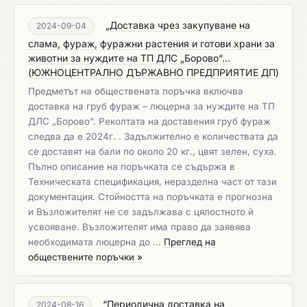
„Доставка чрез закупуване на
2024-09-04
слама, фураж, фуражни растения и готови храни за
животни за нуждите на ТП ДЛС „Борово“...
(
ЮЖНОЦЕНТРАЛНО ДЪРЖАВНО ПРЕДПРИЯТИЕ ДП
)
Предметът на обществената поръчка включва
доставка на груб фураж – люцерна за нуждите на ТП
ДЛС „Борово“. Реколтата на доставения груб фураж
следва да е 2024г. . Задължително е количествата да
се доставят на бали по около 20 кг., цвят зелен, суха.
Пълно описание на поръчката се съдържа в
Техническата спецификация, неразделна част от тази
документация. Стойността на поръчката е прогнозна
и Възложителят не се задължава с цялостното й
усвояване. Възложителят има право да заявява
необходимата люцерна до …
Преглед на
обществените поръчки »
“Периодична доставка на
2024-08-16