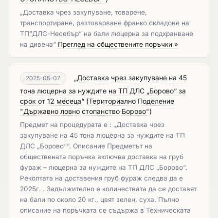
„Доставка чрез закупуване, товарене,
транспортиране, разтоварване франко складове на
ТП”ДЛС-Несебър” на бали люцерна за подхранване
на дивеча“
Преглед на обществените поръчки »
„Доставка чрез закупуване на 45
2025-05-07
тона люцерна за нуждите на ТП ДЛС „Борово“ за
срок от 12 месеца“
(
Териториално Поделение
"Държавно ловно стопанство Борово"
)
Предмет на процедурата е : „Доставка чрез
закупуване на 45 тона люцерна за нуждите на ТП
ДЛС „Борово““. Описание Предметът на
обществената поръчка включва доставка на груб
фураж – люцерна за нуждите на ТП ДЛС „Борово“.
Реколтата на доставения груб фураж следва да е
2025г. . Задължително е количествата да се доставят
на бали по около 20 кг., цвят зелен, суха. Пълно
описание на поръчката се съдържа в Техническата