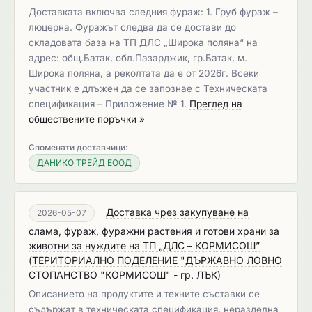
Доставката включва следния фураж: 1. Груб фураж –
люцерна. Фуражът следва да се достави до
складовата база на ТП ДЛС „Широка поляна“ на
адрес: общ.Батак, обл.Пазарджик, гр.Батак, м.
Широка поляна, а реколтата да е от 2026г. Всеки
участник е длъжен да се запознае с Техническата
спецификация – Приложение № 1.
Преглед на
обществените поръчки »
Споменати доставчици:
ДАНИКО ТРЕЙД ЕООД
Доставка чрез закупуване на
2026-05-07
слама, фураж, фуражни растения и готови храни за
животни за нуждите на ТП „ДЛС – КОРМИСОШ”
(
ТЕРИТОРИАЛНО ПОДЕЛЕНИЕ "ДЪРЖАВНО ЛОВНО
СТОПАНСТВО "КОРМИСОШ" - гр. ЛЪК
)
Описанието на продуктите и техните съставки се
съдържат в техническата спецификация, неразделна