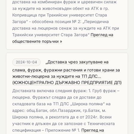
доставка на комбиниран фураж и царевичен силаж
за нуждите на животновъден обект на АТК в гр.
Копривщица при Тракийски университет Стара
Загора“ - обособена позиция № 2: „Периодична
доставка на люцернов сенаж за нуждите на АТК при
Тракийски университет Стара Загора“
Преглед на
обществените поръчки »
„Доставка чрез закупуване на
2024-10-04
слама, фураж, фуражни растения и готови храни за
животни-люцерна за нуждите на ТП ДЛС...
(
ЮЖНОЦЕНТРАЛНО ДЪРЖАВНО ПРЕДПРИЯТИЕ ДП
)
Доставката включва следния фураж: 1. Груб фураж –
люцерна. Фуражът следва да се достави до
складовата база на ТП ДЛС „Широка поляна“ на
адрес: общ.Батак, обл.Пазарджик, гр.Батак, м.
Широка поляна, а реколтата да е от 2024г. Всеки
участник е длъжен да се запознае с Техническата
спецификация – Приложение № 1.
Преглед на