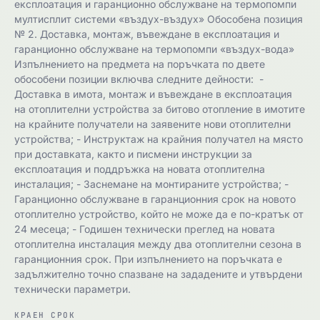
експлоатация и гаранционно обслужване на термопомпи
мултисплит системи «въздух-въздух» Обособена позиция
№ 2. Доставка, монтаж, въвеждане в експлоатация и
гаранционно обслужване на термопомпи «въздух-вода»
Изпълнението на предмета на поръчката по двете
обособени позиции включва следните дейности: ​​​​​​​ -
Доставка в имота, монтаж и въвеждане в експлоатация
на отоплителни устройства за битово отопление в имотите
на крайните получатели на заявените нови отоплителни
устройства; - Инструктаж на крайния получател на място
при доставката, както и писмени инструкции за
експлоатация и поддръжка на новата отоплителна
инсталация; - Заснемане на монтираните устройства; -
Гаранционно обслужване в гаранционния срок на новото
отоплително устройство, който не може да е по-кратък от
24 месеца; - Годишен технически преглед на новата
отоплителна инсталация между два отоплителни сезона в
гаранционния срок. При изпълнението на поръчката е
задължително точно спазване на зададените и утвърдени
технически параметри.
КРАЕН СРОК