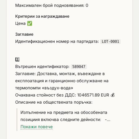
Максимален брой подновявания: 0
Критерии за награждаване
Цена
✅
Заглавие
Идентификационен номер на партидата:
LOT-0001
2️⃣
Вътрешен идентификатор:
589047
Заглавие: Доставка, монтаж, въвеждане в
експлоатация и гаранционно обслужване на
термопомпи «въздух-вода»
Очаквана стойност без ДДС: 1046571.89 EUR 💰
Описание на обществената поръчка:
Изпълнение на предмета на обособената
позициия включва следните дейности: ​​​​​​​ -
Доставка в имота, монтаж и въвеждане в
Покажи повече
експлоатация на отоплителни устройства за