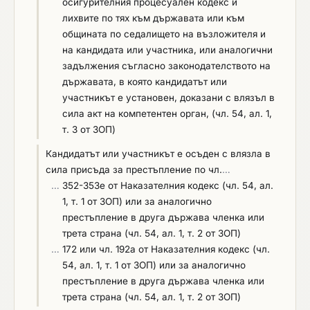
осигурителния процесуален кодекс и
лихвите по тях към държавата или към
общината по седалището на възложителя и
на кандидата или участника, или аналогични
задължения съгласно законодателството на
държавата, в която кандидатът или
участникът е установен, доказани с влязъл в
сила акт на компетентен орган, (чл. 54, ал. 1,
т. 3 от ЗОП)
Кандидатът или участникът е осъден с влязла в
сила присъда за престъпление по чл.
…
…
352-353е от Наказателния кодекс (чл. 54, ал.
1, т. 1 от ЗОП) или за аналогично
престъпление в друга държава членка или
трета страна (чл. 54, ал. 1, т. 2 от ЗОП)
…
172 или чл. 192а от Наказателния кодекс (чл.
54, ал. 1, т. 1 от ЗОП) или за аналогично
престъпление в друга държава членка или
трета страна (чл. 54, ал. 1, т. 2 от ЗОП)