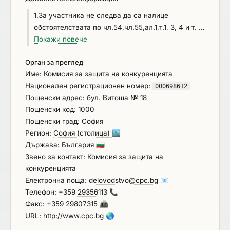
1.За участника не следва да са налице
обстоятелствата по чл.54,чл.55,ал.1,т.1, 3, 4 и т. 5,
чл.107 от ЗОП, чл.3,т.8 от
Покажи повече
ЗИФОДРЮПДРКТЛТДС,освен ако не са
Орган за преглед
приложими изключенията по чл.4 от същия
Име: Комисия за защита на конкуренцията
закон, чл.87 от Закона за противодействие на
Национален регистрационен номер:
корупцията, както и обстоятелствата по чл. 5к от
000698612
Пощенски адрес: бул. Витоша № 18
Регламент (EС) № 2022/576 на Съвета от 8
Пощенски код: 1000
април 2022 г. за изменение на Регламент (ЕС) №
Пощенски град: София
833/2014 г. относно ограничителните мерки с
Регион:
София (столица)
🏙️
оглед на действията на Русия, дестабилизиращи
Държава: България
🇧🇬
положението в Украйна. 2. При изготвяне на
Звено за контакт: Комисия за защита на
офертата си, участниците попълват приложените
конкуренцията
към документацията образци. 3. .Посочената
Електронна поща:
delovodstvo@cpc.bg
📧
прогнозна стойност е максимално предвиденият
Телефон:
+359 29356113
📞
финансов ресурс за изпълнение на поръчката.
Факс: +359 29807315
📠
4. Гаранцията за изпълнение е в размер 1 % от
URL:
http://www.cpc.bg
🌏
стойността на договора без ДДС, със срок на
валидност минимум срока за изпълнение на