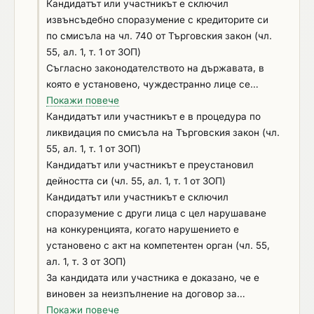
добавете съответно описание.
миграция и трудовата мобилност, установени с
Кандидатът или участникът е сключил
влязло в сила наказателно постановление или
извънсъдебно споразумение с кредиторите си
съдебно решение (чл.54, ал.1, т.6 от ЗОП);
по смисъла на чл. 740 от Търговския закон (чл.
обстоятелство по чл. 3, т. 8 от Закона за
55, ал. 1, т. 1 от ЗОП)
икономическите и финансовите отношения с
Съгласно законодателството на държавата, в
дружествата, регистрирани в юрисдикции с
която е установено, чуждестранно лице се
преференциален данъчен режим,
намира в положение, подобно на: обявен в
Покажи повече
контролираните от тях лица и техните
несъстоятелност; в производство по
Кандидатът или участникът е в процедура по
действителни собственици; обстоятелства по чл.
несъстоятелност; в процедура по ликвидация;
ликвидация по смисъла на Търговския закон (чл.
113 от Закона за Сметната палата; с наложена
сключено извънсъдебно споразумение с
55, ал. 1, т. 1 от ЗОП)
санкция по чл. 83а, ал. 5, т. 1 от ЗАНН – временна
кредиторите; преустановена дейност (чл. 55, ал.
Кандидатът или участникът е преустановил
забрана за участие в процедури за възлагане на
1, т. 1 от ЗОП)
дейността си (чл. 55, ал. 1, т. 1 от ЗОП)
обществени поръчки
Кандидатът или участникът е сключил
споразумение с други лица с цел нарушаване
на конкуренцията, когато нарушението е
установено с акт на компетентен орган (чл. 55,
ал. 1, т. 3 от ЗОП)
За кандидата или участника е доказано, че е
виновен за неизпълнение на договор за
обществена поръчка или на договор за концесия
Покажи повече