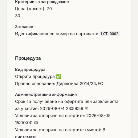
Критерии за награждаване
битово отопление в имотите на крайните
Цена (тежест): 70
получатели на заявените нови отоплителни
30
устройства; - Инструктаж на крайния получател
на място при доставката, както и писмени
Заглавие
инструкции за експлоатация и поддръжка на
Идентификационен номер на партидата:
LOT-0002
новата отоплителна инсталация; - Заснемане на
монтираните устройства; - Гаранционно
обслужване в гаранционния срок на новото
Процедура
отоплително устройство, който не може да е по-
кратък от 24 месеца; - Годишен технически
Вид процедура
преглед на новата отоплителна инсталация
Открита процедура
✅
между два отоплителни сезона в гаранционния
Правно основание: Директива 2014/24/ЕС
срок.
Административна информация
Срок за получаване на офертите или заявленията
за участие: 2026-08-04 23:59:59 📅
Условия за отваряне на офертите: 2026-08-05
15:00:00 📅
Условия за отваряне на офертите (място): В
системата