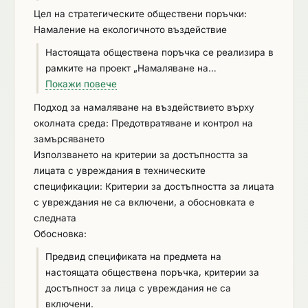
въвеждане в експлоатация на отоплителни
инсталация между два отоплителни сезона в
Цел на стратегическите обществени поръчки:
устройства за битово отопление в имотите на
гаранционния срок. При изпълнението на
Намаление на екологичното въздействие
крайните получатели на заявените нови
поръчката е задължително точно спазване на
Настоящата обществена поръчка се реализира в
отоплителни устройства; - Инструктаж на
зададените и утвърдени технически параметри.
рамките на проект „Намаляване на
крайния получател на място при доставката,
замърсяването на атмосферния въздух с фини
Покажи повече
както и писмени инструкции за експлоатация и
прахови частици в населените места на Община
поддръжка на новата отоплителна инсталация; -
Подход за намаляване на въздействието върху
Бургас - II“, Приоритетна ос „Въздух“, процедура
Заснемане на монтираните устройства; -
околната среда: Предотвратяване и контрол на
№ BG16FFPR002-5.001 „За по-чист въздух!“.
Гаранционно обслужване в гаранционния срок
замърсяването
Процедурата обхваща територии в страната, при
на новото отоплително устройство, който не
Използването на критерии за достъпността за
които има налице нарушено качество на
може да е по-кратък от 24 месеца; - Годишен
лицата с увреждания в техническите
атмосферния въздух. Целта е да се допринесе
технически преглед на новата отоплителна
спецификации: Критерии за достъпността за лицата
за подобряване качеството на въздуха на
инсталация между два отоплителни сезона в
с увреждания не са включени, а обосновката е
територията на общини, при които са отчетени
гаранционния срок.
следната
наднормени нива на фини прахови частици и
Обосновка:
азотни оксиди.
Предвид спецификата на предмета на
настоящата обществена поръчка, критерии за
достъпност за лица с увреждания не са
включени.