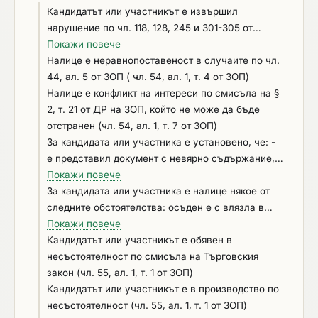
Кандидатът или участникът е извършил
нарушение по чл. 118, 128, 245 и 301-305 от
Кодекса на труда, установено с влязло в сила
Покажи повече
наказателно постановление или съдебно
Налице e неравнопоставеност в случаите по чл.
решение, или аналогични нарушения,
44, ал. 5 от ЗОП ( чл. 54, ал. 1, т. 4 от ЗОП)
установени с акт на компетентен орган,
Налице е конфликт на интереси по смисъла на §
съгласно законодателството на държавата, в
2, т. 21 от ДР на ЗОП, който не може да бъде
която кандидатът или участникът е установен
отстранен (чл. 54, ал. 1, т. 7 от ЗОП)
(чл. 54, ал. 1, т. 6 от ЗОП)
За кандидата или участника е установено, че: -
е представил документ с невярно съдържание, с
който се доказва декларираната липса на
Покажи повече
основания за отстраняване или декларираното
За кандидата или участника е налице някое от
изпълнение на критериите за подбор (чл. 54, ал.
следните обстоятелства: осъден е с влязла в
1, т. 5 от ЗОП); - не е предоставил изискваща се
сила присъда за престъпления по чл. 194 – 208,
Покажи повече
информация, свързана с удостоверяване
чл. 213а – 217, чл. 219 – 252 и чл. 254а – 255а и
Кандидатът или участникът е обявен в
липсата на основания за отстраняване или
чл. 256 - 260 НК (чл. 54, ал. 1, т. 1 от ЗОП);
несъстоятелност по смисъла на Търговския
изпълнението на критериите за подбор (чл. 54,
извършил е нарушения по чл.61, ал.1, чл.62, ал.1
закон (чл. 55, ал. 1, т. 1 от ЗОП)
ал. 1, т. 5 от ЗОП) Ако прилагате незадължително
или 3, чл.63, ал.1 или 2, чл.228, ал.3 от Кодекса
Кандидатът или участникът е в производство по
основание по чл. 55, ал. 1, т. 5 от ЗОП, моля
на труда и по чл.13, ал.1 от Закона за трудовата
несъстоятелност (чл. 55, ал. 1, т. 1 от ЗОП)