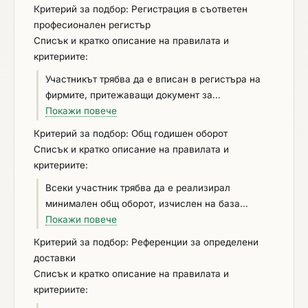
Критерий за подбор: Регистрация в съответен
професионален регистър
Списък и кратко описание на правилата и
критериите:
Участникът трябва да е вписан в регистъра на
фирмите, притежаващи документ за
правоспособност (сертификат) по чл. 17б, ал. 2
Покажи повече
от Закона за чистотата на атмосферния въздух,
Критерий за подбор: Общ годишен оборот
издаден по реда на чл. 17б, ал. 3 от същия закон
Списък и кратко описание на правилата и
съгласно изискванията на чл. 10, параграф 6 от
критериите:
Регламент (ЕС) № 517/2014, издаден от
Всеки участник трябва да е реализирал
Българската браншова камара по
минимален общ оборот, изчислен на база
машиностроене или еквивалентен документ,
годишните обороти, общо за последните три
Покажи повече
съгласно законодателството на държавата
приключили финансови години, в зависимост от
членка, в която е установен. Участник физическо
Критерий за подбор: Референции за определени
датата, на която участникът е създаден или е
лице да притежава документ за
доставки
започнал дейността си, в размер на прогнозната
правоспособност по чл. 17б, ал.1, т. 1, 2 и 3 от
Списък и кратко описание на правилата и
стойност на позицията за която участва.
Закона за чистотата на атмосферния въздух, или
критериите:
Деклариране: При подаване на оферта,
еквивалентен документ. При участие на