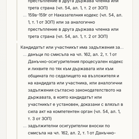
престъпление в друга държава членка или
трета страна (чл. 54, ал. 1, т. 2 от ЗОП)
…
159а-159г от Наказателния кодекс (чл. 54, ал.
1, т. 1 от ЗОП) или за аналогично
престъпление в друга държава членка или
трета страна (чл. 54, ал. 1, т. 2 от ЗОП)
Кандидатът или участникът има задължения за
…
…
данъци по смисъла на чл. 162, ал. 2, т. 1 от
Данъчно-осигурителния процесуален кодекс
и лихвите по тях към държавата или към
общината по седалището на възложителя и
на кандидата или участника, или аналогични
задължения съгласно законодателството на
държавата, в която кандидатът или
участникът е установен, доказани с влязъл в
сила акт на компетентен орган (чл. 54, ал. 1,
т. 3 от ЗОП)
…
задължителни осигурителни вноски по
смисъла на чл. 162, ал. 2, т. 1 от Данъчно-