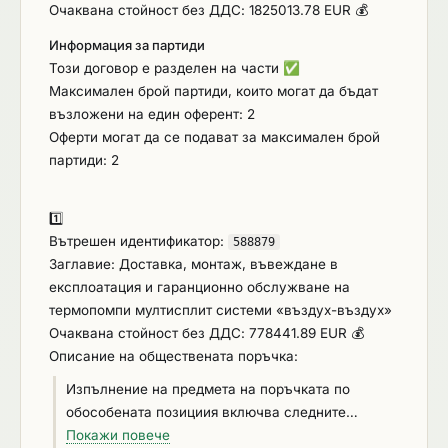
гаранционно обслужване на термопомпи
Очаквана стойност без ДДС: 1825013.78 EUR 💰
мултисплит системи «въздух-въздух»
Информация за партиди
Обособена позиция № 2. Доставка, монтаж,
Този договор е разделен на части
✅
въвеждане в експлоатация и гаранционно
Максимален брой партиди, които могат да бъдат
обслужване на термопомпи «въздух-вода»
възложени на един оферент: 2
Изпълнението на предмета на поръчката по
Оферти могат да се подават за максимален брой
двете обособени позиции включва следните
партиди: 2
дейности: ​​​​​​​ - Доставка в имота, монтаж и
въвеждане в експлоатация на отоплителни
устройства за битово отопление в имотите на
1️⃣
крайните получатели на заявените нови
Вътрешен идентификатор:
588879
отоплителни устройства; - Инструктаж на
Заглавие: Доставка, монтаж, въвеждане в
крайния получател на място при доставката,
експлоатация и гаранционно обслужване на
както и писмени инструкции за експлоатация и
термопомпи мултисплит системи «въздух-въздух»
поддръжка на новата отоплителна инсталация; -
Очаквана стойност без ДДС: 778441.89 EUR 💰
Заснемане на монтираните устройства; -
Описание на обществената поръчка:
Гаранционно обслужване в гаранционния срок
Изпълнение на предмета на поръчката по
на новото отоплително устройство, който не
обособената позициия включва следните
може да е по-кратък от 24 месеца; - Годишен
дейности: - ​​​​​​​Доставка в имота, монтаж и
Покажи повече
технически преглед на новата отоплителна