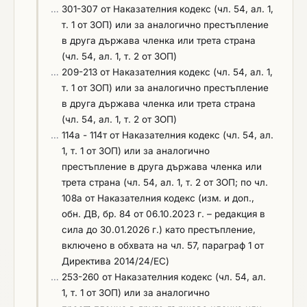
документ. Когато избрания Изпълнител е
…
301-307 от Наказателния кодекс (чл. 54, ал. 1,
стойностите, датите и получателите, заедно с
чуждестранно лице представя и документ, че
т. 1 от ЗОП) или за аналогично престъпление
документи, които доказват извършената
има право да извършва възложените дейности
в друга държава членка или трета страна
доставка.
на територията на Република България.
(чл. 54, ал. 1, т. 2 от ЗОП)
…
209-213 от Наказателния кодекс (чл. 54, ал. 1,
т. 1 от ЗОП) или за аналогично престъпление
в друга държава членка или трета страна
(чл. 54, ал. 1, т. 2 от ЗОП)
…
114а - 114т от Наказателния кодекс (чл. 54, ал.
1, т. 1 от ЗОП) или за аналогично
престъпление в друга държава членка или
трета страна (чл. 54, ал. 1, т. 2 от ЗОП; по чл.
108а от Наказателния кодекс (изм. и доп.,
обн. ДВ, бр. 84 от 06.10.2023 г. – редакция в
сила до 30.01.2026 г.) като престъпление,
включено в обхвата на чл. 57, параграф 1 от
Директива 2014/24/ЕС)
…
253-260 от Наказателния кодекс (чл. 54, ал.
1, т. 1 от ЗОП) или за аналогично