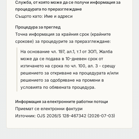
Служба, от която може да се получи информация за
договора, увеличен с 30 дни. 5. Начинът и редът
процедурата по преразглеждане
на разплащане са посочени в проекта на
Същото като: Име и адреси
договор и в документацията за поръчка. 6. Във
Процедура за преглед
връзка с чл. 72, ал. 1, т. 2 от ЗОП, Възложителят
Точна информация за крайния срок (крайните
определя база за сравнение както следва: - По
срокове) за процедурите за преразглеждане:
Обособена позиция № 1 - прогнозната стойност
на обособената позиция; - По Обособена
На основание чл. 197, ал.1, т.1 от ЗОП, Жалба
позиция № 2: По показател: Цоу – Показател за
може да се подава в 10-дневен срок от
предложената от участника обща цена за всички
изтичането на срока по чл. 100, ал. 3 - срещу
отоплителни устройства за битово отопление –
решението за откриване на процедурата и/или
прогнозната стойност на обособената позиция
решението за одобряване на промени в
По показател Цвои – Показател за сборът от
условията по обявената процедура.
предложените от участника единични цени на
материалите необходими за изграждане на
Информация за електронните работни потоци
вътрешна отоплителна инсталация – 519,16 евро
Приемат се електронни фактури
без ДДС
Източник: OJS 2026/S 128-467342 (2026-07-03)