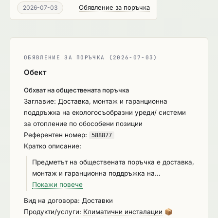
Обявление за поръчка
2026-07-03
ОБЯВЛЕНИЕ ЗА ПОРЪЧКА (2026-07-03)
Обект
Обхват на обществената поръчка
Заглавие: Доставка, монтаж и гаранционна
поддръжка на екологосъобразни уреди/ системи
за отопление по обособени позиции
Референтен номер:
588877
Кратко описание:
Предметът на обществената поръчка е доставка,
монтаж и гаранционна поддръжка на
екологосъобразни уреди/ системи за отопление
Покажи повече
по обособени позиции: Обособена позиция № 1.
Вид на договора: Доставки
Доставка, монтаж, въвеждане в експлоатация и
Продукти/услуги:
Климатични инсталации
📦