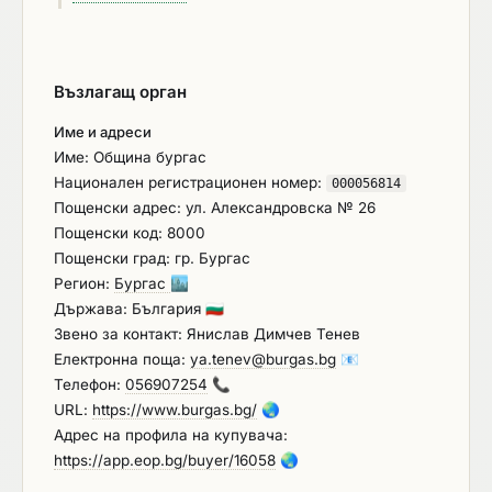
за строителство или за услуга, довело до
разваляне или предсрочното му прекратяване,
изплащане на обезщетения или други подобни
Възлагащ орган
санкции, с изключение на случаите, когато
неизпълнението засяга по-малко от 50 на сто от
Име и адреси
стойността или обема на договора (чл. 55, ал. 1,
Име: Община бургас
т. 4 от ЗОП)
Национален регистрационен номер:
000056814
Пощенски адрес: ул. Александровска № 26
Пощенски код: 8000
Пощенски град: гр. Бургас
Регион:
Бургас
🏙️
Държава: България
🇧🇬
Звено за контакт: Янислав Димчев Тенев
Електронна поща:
ya.tenev@burgas.bg
📧
Телефон:
056907254
📞
URL:
https://www.burgas.bg/
🌏
Адрес на профила на купувача:
https://app.eop.bg/buyer/16058
🌏