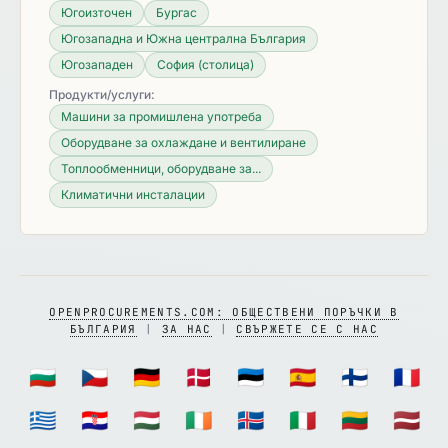
Югоизточен
Бургас
Югозападна и Южна централна България
Югозападен
София (столица)
Продукти/услуги:
Машини за промишлена употреба
Оборудване за охлаждане и вентилиране
Топлообменници, оборудване за...
Климатични инсталации
OPENPROCUREMENTS.COM: ОБЩЕСТВЕНИ ПОРЪЧКИ В
БЪЛГАРИЯ
|
ЗА НАС
|
СВЪРЖЕТЕ СЕ С НАС
🇧🇬
🇨🇿
🇩🇪
🇩🇰
🇪🇪
🇪🇸
🇫🇮
🇫🇷
🇬🇷
🇭🇷
🇭🇺
🇮🇪
🇮🇸
🇮🇹
🇱🇹
🇱🇻