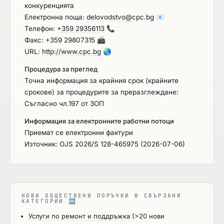
конкуренцията
Електронна поща:
delovodstvo@cpc.bg
📧
Телефон:
+359 29356113
📞
Факс: +359 29807315
📠
URL:
http://www.cpc.bg
🌏
Процедура за преглед
Точна информация за крайния срок (крайните
срокове) за процедурите за преразглеждане:
Съгласно чл.197 от ЗОП
Информация за електронните работни потоци
Приемат се електронни фактури
Източник: OJS 2026/S 128-465975 (2026-07-06)
НОВИ ОБЩЕСТВЕНИ ПОРЪЧКИ В СВЪРЗАНИ
КАТЕГОРИИ
🆕
Услуги по ремонт и поддръжка
(>20 нови