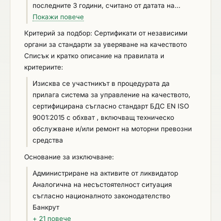
последните 3 години, считано от датата на
подаване на офертата, да е изпълнил дейност/и
Покажи повече
с предмет и обем, идентични или сходни с тези
Критерий за подбор: Сертификати от независими
на поръчката. За сходни дейности с тези на
органи за стандарти за уверяване на качеството
поръчката се приемат изпълнени дейности,
Списък и кратко описание на правилата и
свързани с техническо обслужване и/или
критериите:
ремонт на моторни превозни средства. За
Изисква се участникът в процедурата да
изпълнена дейност се счита дейността, за която
прилага система за управление на качеството,
има документ, удостоверяващ прието
сертифицирана съгласно стандарт БДС EN ISO
изпълнение, издаден от лицето възложило
9001:2015 с обхват , включващ техническо
дейността или чрез посочване на публичен
обслужване и/или ремонт на моторни превозни
регистър, в който е публикувана информацията.
средства
Основание за изключване:
Администриране на активите от ликвидатор
Аналогична на несъстоятелност ситуация
съгласно националното законодателство
Банкрут
+ 21 повече