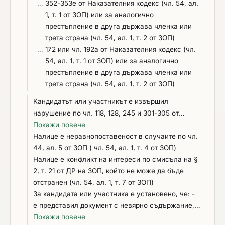
…
352-353е от Наказателния кодекс (чл. 54, ал.
1, т. 1 от ЗОП) или за аналогично
престъпление в друга държава членка или
трета страна (чл. 54, ал. 1, т. 2 от ЗОП)
…
172 или чл. 192а от Наказателния кодекс (чл.
54, ал. 1, т. 1 от ЗОП) или за аналогично
престъпление в друга държава членка или
трета страна (чл. 54, ал. 1, т. 2 от ЗОП)
Кандидатът или участникът е извършил
нарушение по чл. 118, 128, 245 и 301-305 от
Кодекса на труда, установено с влязло в сила
Покажи повече
наказателно постановление или съдебно
Налице e неравнопоставеност в случаите по чл.
решение, или аналогични нарушения,
44, ал. 5 от ЗОП ( чл. 54, ал. 1, т. 4 от ЗОП)
установени с акт на компетентен орган,
Налице е конфликт на интереси по смисъла на §
съгласно законодателството на държавата, в
2, т. 21 от ДР на ЗОП, който не може да бъде
която кандидатът или участникът е установен
отстранен (чл. 54, ал. 1, т. 7 от ЗОП)
(чл. 54, ал. 1, т. 6 от ЗОП)
За кандидата или участника е установено, че: -
е представил документ с невярно съдържание, с
който се доказва декларираната липса на
Покажи повече