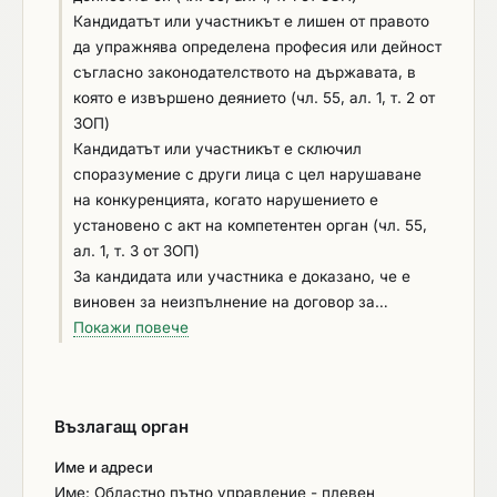
обществени поръчки
Кандидатът или участникът е лишен от правото
да упражнява определена професия или дейност
съгласно законодателството на държавата, в
която е извършено деянието (чл. 55, ал. 1, т. 2 от
ЗОП)
Кандидатът или участникът е сключил
споразумение с други лица с цел нарушаване
на конкуренцията, когато нарушението е
установено с акт на компетентен орган (чл. 55,
ал. 1, т. 3 от ЗОП)
За кандидата или участника е доказано, че е
виновен за неизпълнение на договор за
обществена поръчка или на договор за концесия
Покажи повече
за строителство или за услуга, довело до
разваляне или предсрочното му прекратяване,
изплащане на обезщетения или други подобни
Възлагащ орган
санкции, с изключение на случаите, когато
неизпълнението засяга по-малко от 50 на сто от
Име и адреси
стойността или обема на договора (чл. 55, ал. 1,
Име: Областно пътно управление - плевен