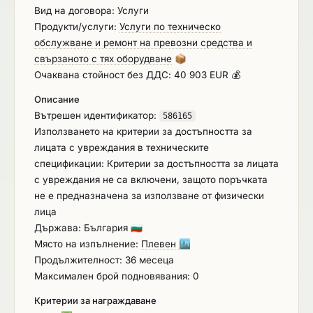
включително доставка и/или подмяна на
Вид на договора: Услуги
авточасти, възли, детайли и материали на
Продукти/услуги:
Услуги по техническо
моторни превозни средства, собственост на
обслужване и ремонт на превозни средства и
АПИ и експлоатирани от ОПУ Плевен.
свързаното с тях оборудване
📦
Очаквана стойност без ДДС: 40 903 EUR 💰
Описание
Вътрешен идентификатор:
586165
Използването на критерии за достъпността за
лицата с увреждания в техническите
спецификации: Критерии за достъпността за лицата
с увреждания не са включени, защото поръчката
не е предназначена за използване от физически
лица
Държава: България
🇧🇬
Място на изпълнение:
Плевен
🏙️
Продължителност: 36 месеца
Максимален брой подновявания: 0
Критерии за награждаване