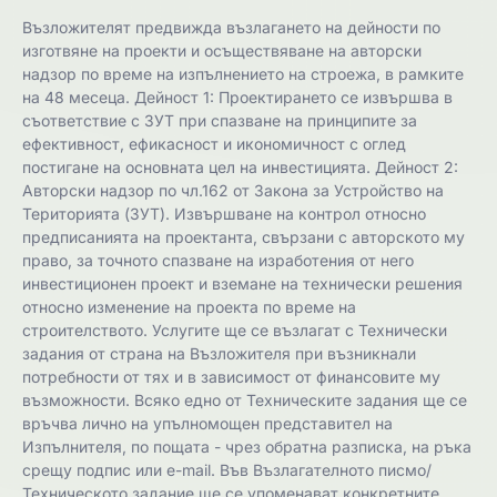
Възложителят предвижда възлагането на дейности по
изготвяне на проекти и осъществяване на авторски
надзор по време на изпълнението на строежа, в рамките
на 48 месеца. Дейност 1: Проектирането се извършва в
съответствие с ЗУТ при спазване на принципите за
ефективност, ефикасност и икономичност с оглед
постигане на основната цел на инвестицията. Дейност 2:
Авторски надзор по чл.162 от Закона за Устройство на
Територията (ЗУТ). Извършване на контрол относно
предписанията на проектанта, свързани с авторското му
право, за точното спазване на изработения от него
инвестиционен проект и вземане на технически решения
относно изменение на проекта по време на
строителството. Услугите ще се възлагат с Технически
задания от страна на Възложителя при възникнали
потребности от тях и в зависимост от финансовите му
възможности. Всяко едно от Техническите задания ще се
връчва лично на упълномощен представител на
Изпълнителя, по пощата - чрез обратна разписка, на ръка
срещу подпис или e-mail. Във Възлагателното писмо/
Техническото задание ще се упоменават конкретните