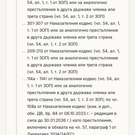
разпоредбите на чл. 65 от ЗОП.
54, ал. 1, т. 1 от ЗОП) или за аналогично
Участниците декларират съответствието с
позволяват еднозначно установяване на
престъпление в друга държава членка или
горепосочения критерий за подбор чрез
придобитите знания и умения. В тези случаи
трета страна (чл. 54, ал. 1, т. 2 от ЗОП)
попълване на част IV „Критерии за подбор“,
декларациите не се приемат като самостоятелно
…
301-307 от Наказателния кодекс (чл. 54, ал. 1,
раздел Г „Сертификати от независими органи,
достатъчно доказателство, освен ако не са
т. 1 от ЗОП) или за аналогично престъпление
удостоверяващи стандарти за осигуряване на
подкрепени с обективни и проверими данни за
в друга държава членка или трета страна
качеството ” в приложимото поле на ЕЕДОП. В
проведеното обучение, като: учебна програма,
(чл. 54, ал. 1, т. 2 от ЗОП)
него участниците следва да посочат
продължителност, използвани обучителни
…
209-213 от Наказателния кодекс (чл. 54, ал. 1,
информация за сертификата (номер на
материали, платформа или организатор на
т. 1 от ЗОП) или за аналогично престъпление
сертификата, срок на валидност, сертифициращ
обучението, както и съдържание на курса.
в друга държава членка или трета страна
орган и обхват на сертификация), орган или
Възложителят си запазва правото да извършва
(чл. 54, ал. 1, т. 2 от ЗОП)
служба, издаващи документа. Документи за
проверка на представените доказателства, както
…
114а - 114т от Наказателния кодекс (чл. 54, ал.
доказване: При сключване на договора на
и да изисква допълнителни документи или
1, т. 1 от ЗОП) или за аналогично
основание чл. 112, ал. 1, т.2 от ЗОП, определеният
информация, когато това е необходимо за
престъпление в друга държава членка или
за Изпълнител участник следва да представи -
установяване на съответствието с изискването
трета страна (чл. 54, ал. 1, т. 2 от ЗОП; по чл.
заверено копие от актуален Сертификат за
за образователна и/или професионална
108а от Наказателния кодекс (изм. и доп.,
система за управление на качеството БДС EN
квалификация, декларирано в ЕЕДОП-а.
обн. ДВ, бр. 84 от 06.10.2023 г. – редакция в
ISO 9001:2015 или еквивалентен. * При участие
Деклариране: Участниците декларират
сила до 30.01.2026 г.) като престъпление,
на обединение, което не е юридическо лице се
съответствието с горепосочения критерий за
включено в обхвата на чл. 57, параграф 1 от
прилагат правилата на чл.59, ал.6 от ЗОП. *
подбор чрез попълване на част ІV „Критерии за
Директива 2014/24/ЕС)