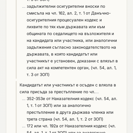
до националните бази данни на държавите
…
задължителни осигурителни вноски по
юридическо лице се прилагат правилата на
членки.
смисъла на чл. 162, ал. 2, т. 1 от Данъчно-
чл.59, ал.6 от ЗОП. * Когато участникът
осигурителния процесуален кодекс и
предвижда участие на подизпълнители, същите
лихвите по тях към държавата или към
следва да отговарят на изискванията на чл. 66
общината по седалището на възложителя и
от ЗОП. * По отношение на критериите за подбор
на кандидата или участника, или аналогични
свързани с техническите и професионалните
задължения съгласно законодателството на
способности, участниците могат да използват
държавата, в която кандидатът или
капацитета на трети лица, съгласно
участникът е установен, доказани с влязъл в
разпоредбите на чл. 65 от ЗОП.
сила акт на компетентен орган, (чл. 54, ал. 1,
т. 3 от ЗОП)
Кандидатът или участникът е осъден с влязла в
сила присъда за престъпление по чл.
…
…
352-353е от Наказателния кодекс (чл. 54, ал.
1, т. 1 от ЗОП) или за аналогично
престъпление в друга държава членка или
трета страна (чл. 54, ал. 1, т. 2 от ЗОП)
…
172 или чл. 192а от Наказателния кодекс (чл.
54, ал. 1, т. 1 от ЗОП) или за аналогично