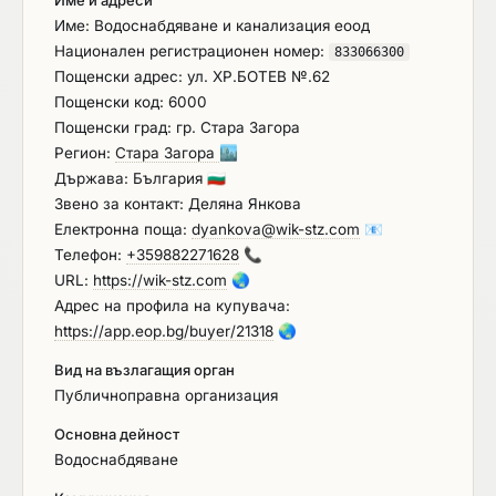
Име: Водоснабдяване и канализация еоод
Национален регистрационен номер:
833066300
Пощенски адрес: ул. ХР.БОТЕВ №.62
Пощенски код: 6000
Пощенски град: гр. Стара Загора
Регион:
Стара Загора
🏙️
Държава: България
🇧🇬
Звено за контакт: Деляна Янкова
Електронна поща:
dyankova@wik-stz.com
📧
Телефон:
+359882271628
📞
URL:
https://wik-stz.com
🌏
Адрес на профила на купувача:
https://app.eop.bg/buyer/21318
🌏
Вид на възлагащия орган
Публичноправна организация
Основна дейност
Водоснабдяване