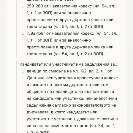
Когато участникът предвижда участие на
подбор“, раздел В „Технически и професионални
…
253-260 от Наказателния кодекс (чл. 54, ал.
подизпълнители, същите следва да отговарят на
способности“ на ЕЕДОП, поле „Образователна и
1, т. 1 от ЗОП) или за аналогично
изискванията на чл. 66 от ЗОП. * По отношение
професионална квалификация“ с посочване на
престъпление в друга държава членка или
на критериите за подбор свързани с
лицата и професионалната им квалификация.
трета страна (чл. 54, ал. 1, т. 2 от ЗОП)
техническите и професионалните способности,
Документи за доказване: При сключване на
…
159а-159г от Наказателния кодекс (чл. 54, ал.
участниците могат да използват капацитета на
договора на основание чл. 112, ал.1, т.2 ЗОП,
1, т. 1 от ЗОП) или за аналогично
трети лица, съгласно разпоредбите на чл. 65 от
определеният за Изпълнител участник трябва да
престъпление в друга държава членка или
ЗОП. Забележка: При необходимост на
представи - Списък на персонала, които ще
трета страна (чл. 54, ал. 1, т. 2 от ЗОП)
основание чл. 67, ал.5 от ЗОП, Възложителят
бъдат ангажирани с изпълнението на
може да изисква от участниците, по всяко време
Кандидатът или участникът има задължения за
…
дейностите – предмет на обществената поръчка,
след отварянето на офертите представяне на
…
данъци по смисъла на чл. 162, ал. 2, т. 1 от
както и документи, удостоверяващи
всички или част от документите, чрез които се
Данъчно-осигурителния процесуален кодекс
професионалната им компетентност
доказва информацията, посочена в ЕЕДОП,
и лихвите по тях към държавата или към
(съответната диплома и удостоверение от КИИП
когато това е необходимо за законосъобразното
общината по седалището на възложителя и
за пълна проектантска правоспособност;
възлагане на поръчката. Разпоредбата ще се
на кандидата или участника, или аналогични
сертификат за преминато обучение или друг
прилага при съобразяване с чл. 68, ал.4 и ал.5
задължения съгласно законодателството на
еквивалентен документ, удостоверяващ
от ЗОП. Възложителят няма да изисква
държавата, в която кандидатът или
придобитата квалификация и/или професионална
документи, до които има достъп по служебен
участникът е установен, доказани с влязъл в
подготовка), в който посочва образование,
път или чрез публичен регистър, или могат да
сила акт на компетентен орган (чл. 54, ал. 1,
професионална квалификация и професионален
бъдат осигурени чрез пряк и безплатен достъп
т. 3 от ЗОП)
опит. * При участие на обединение, което не е