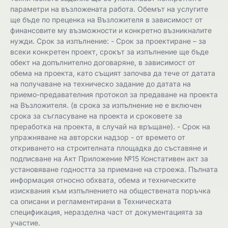
параметри на възложената работа. Обемът на услугите
ще бъде по преценка на Възложителя в зависимост от
финансовите му възможности и конкретно възникналите
нужди. Срок за изпълнение: - Срок за проектиране – за
всеки конкретен проект, срокът за изпълнение ще бъде
обект на допълнително договаряне, в зависимост от
обема на проекта, като същият започва да тече от датата
на получаване на техническо задание до датата на
приемо-предавателния протокол за предаване на проекта
на Възложителя. (в срока за изпълнение не е включен
срока за съгласуване на проекта и сроковете за
преработка на проекта, в случай на връщане). - Срок на
упражняване на авторски надзор - от времето от
откриването на строителната площадка до съставяне и
подписване на Акт Приложение №15 Констативен акт за
установяване годността за приемане на строежа. Пълната
информация относно обхвата, обема и техническите
изисквания към изпълнението на обществената поръчка
са описани и регламентирани в Техническата
спецификация, неразделна част от документацията за
участие.