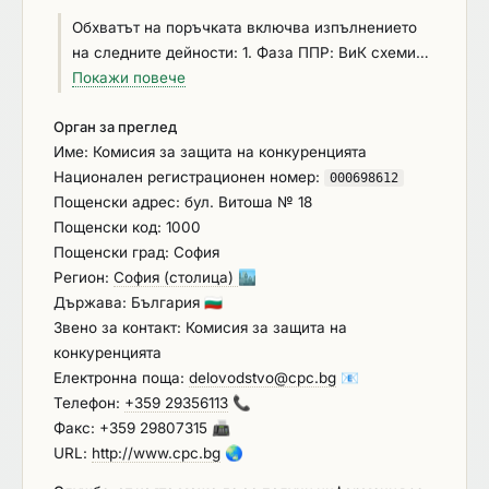
Обхватът на поръчката включва изпълнението
на следните дейности: 1. Фаза ППР: ВиК схеми
към ПУП за предложение на трасе на линеен
Покажи повече
обект. 2. Фаза Идеен проект (нови мрежи и
Орган за преглед
съоръжения): •Водопроводни мрежи и
Име: Комисия за защита на конкуренцията
съоръжения по тях: - Външни водопроводни
Национален регистрационен номер:
мрежи (извън регулация); - Вътрешни
000698612
Пощенски адрес: бул. Витоша № 18
водопроводни мрежи; •Канализационни мрежи
Пощенски код: 1000
и съоръжения по тях. 3. Фаза Работен
Пощенски град: София
(Технически) проект: 3.1. Нови мрежи и
Регион:
София (столица)
🏙️
съоръжения •Водопроводни мрежи и
Държава: България
🇧🇬
съоръжения по тях: - Външни водопроводни
Звено за контакт: Комисия за защита на
мрежи (извън регулация); - Вътрешни
конкуренцията
водопроводни мрежи (в регулация); -
Електронна поща:
delovodstvo@cpc.bg
📧
Оразмеряване на хидравличен удар; - Водоеми;
Телефон:
+359 29356113
📞
- ПС; •Канализационни мрежи и съоръжения по
Факс: +359 29807315
📠
тях: - Канализационни мрежи; - КПС; 3.2.
URL:
http://www.cpc.bg
🌏
Реконструкции на мрежи и съоръжения
•Водопроводни мрежи и съоръжения по тях: -