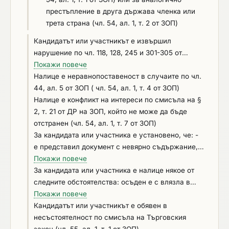
престъпление в друга държава членка или
трета страна (чл. 54, ал. 1, т. 2 от ЗОП)
Кандидатът или участникът е извършил
нарушение по чл. 118, 128, 245 и 301-305 от
Кодекса на труда, установено с влязло в сила
Покажи повече
наказателно постановление или съдебно
Налице e неравнопоставеност в случаите по чл.
решение, или аналогични нарушения,
44, ал. 5 от ЗОП ( чл. 54, ал. 1, т. 4 от ЗОП)
установени с акт на компетентен орган,
Налице е конфликт на интереси по смисъла на §
съгласно законодателството на държавата, в
2, т. 21 от ДР на ЗОП, който не може да бъде
която кандидатът или участникът е установен
отстранен (чл. 54, ал. 1, т. 7 от ЗОП)
(чл. 54, ал. 1, т. 6 от ЗОП)
За кандидата или участника е установено, че: -
е представил документ с невярно съдържание, с
който се доказва декларираната липса на
Покажи повече
основания за отстраняване или декларираното
За кандидата или участника е налице някое от
изпълнение на критериите за подбор (чл. 54, ал.
следните обстоятелства: осъден е с влязла в
1, т. 5 от ЗОП); - не е предоставил изискваща се
сила присъда за престъпления по чл. 194 – 208,
Покажи повече
информация, свързана с удостоверяване
чл. 213а – 217, чл. 219 – 252 и чл. 254а – 255а и
Кандидатът или участникът е обявен в
липсата на основания за отстраняване или
чл. 256 - 260 НК (чл. 54, ал. 1, т. 1 от ЗОП);
несъстоятелност по смисъла на Търговския
изпълнението на критериите за подбор (чл. 54,
извършил е нарушения по чл.61, ал.1, чл.62, ал.1
закон (чл. 55, ал. 1, т. 1 от ЗОП)