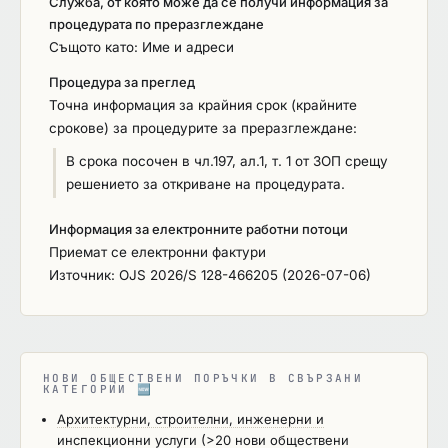
Служба, от която може да се получи информация за
Външни водопроводни мрежи (извън регулация);
процедурата по преразглеждане
- Вътрешни водопроводни мрежи (в регулация);
Същото като: Име и адреси
- Оразмеряване на хидравличен удар; -
Процедура за преглед
Водоеми; - ПС; •Канализационни мрежи и
Точна информация за крайния срок (крайните
съоръжения по тях: - Канализационни мрежи; -
срокове) за процедурите за преразглеждане:
КПС. 4. Проектиране на сгради за нуждите на
ВиК ЕООД- гр. Стара Загора (при необходимост).
В срока посочен в чл.197, ал.1, т. 1 от ЗОП срещу
•Проектиране на нови сгради във Фаза Работен
решението за откриване на процедурата.
(Технически) проект. •Проектиране на
преустройства на съществуващи сгради във
Информация за електронните работни потоци
Фаза Работен (Технически) проект. 5. Изготвяне
Приемат се електронни фактури
на проект за екзекутивно геодезическо
Източник: OJS 2026/S 128-466205 (2026-07-06)
заснемане: -Геодезическо заснемане на
линейни съоръжения; -Трасиране на имотни
граници или граници СОЗ; -Изготвяне на проект
за екзекутивно геодезическо заснемане на
НОВИ ОБЩЕСТВЕНИ ПОРЪЧКИ В СВЪРЗАНИ
линейни съоръжения; -Геодезическа снимка -
КАТЕГОРИИ
🆕
релеф, вкл. характерни точки от надземна
Архитектурни, строителни, инженерни и
инфраструктура; -Изработване на проект за СОЗ
инспекционни услуги
(>20 нови обществени