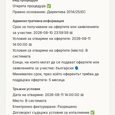
поръчката – при оценяване на една или две
Открита процедура
✅
оферти. Като обективна база за сравнение
Правно основание: Директива 2014/25/ЕС
Възложителят ще прилага предварително
Административна информация
определена референтна стойност на оценъчния
Срок за получаване на офертите или заявленията
показател „Ц“, предварително изчислена въз
за участие: 2026-08-10 23:59:59 📅
основа на извършени пазарни проучвания и
Условия за отваряне на офертите: 2026-08-11
анализ на ценови параметри по вече сключени
14:00:00 📅
договори, възложени в съответствие с
Условия за отваряне на офертите (място): В
разпоредбите на Закона за обществените
системата
поръчки. База за прилагане на чл. 72, ал. 1, т. 2
Езици, на които могат да се подават офертите или
от ЗОП: Ц = 7000.00 € Комисията оценява
заявленията за участие: български
🗣️
писмената обосновка съгласно разпоредбите на
Минимален срок, през който оферентът трябва да
чл.72, ал. 3 от ЗОП. Всички документи, свързани
поддържа офертата: 5 месеца
с предложението, трябва да бъдат на български
език или в превод на български език. Ако в
Тръжни условия
предложението са включени документи,
Дата на отваряне: 2026-08-11 14:00:00 📅
референции или сертификати на чужд език,
Място: В системата
същите трябва да са придружени от официален
Електронно фактуриране: Разрешено
превод на български език. При изготвяне на
Договорът съдържа условия за изпълнение
✅