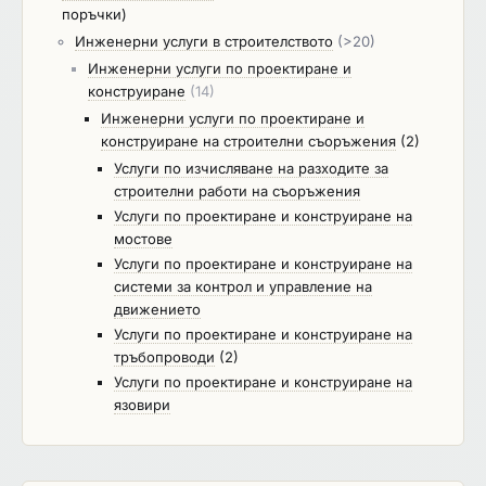
на водно стопанско съоръжение в част
поръчки)
„Геодезия“, включващ регистър на засегнатите
Инженерни услуги в строителството
(>20)
имоти на поясите на СОЗ (I-ви, II-ри, III-ти),
Инженерни услуги по проектиране и
координатен регистър на характерни точки от
конструиране
(14)
граничните контури на поясите на СОЗ в
Инженерни услуги по проектиране и
координатни системи "1970г.", "БГС 2005" и
конструиране на строителни съоръжения
(2)
"WGS84-географски"; -Заснемане на площни
Услуги по изчисляване на разходите за
съоръжения. 6. Извършване на авторски надзор:
строителни работи на съоръжения
Във връзка с точното спазване на
Услуги по проектиране и конструиране на
инвестиционния проект при изпълнението на
мостове
СМР Изпълнителят, посредством отделните
Услуги по проектиране и конструиране на
правоспособни лица, автори на приложимата
системи за контрол и управление на
проектна документация по части, ще
движението
осъществява авторски надзор съобразно
Услуги по проектиране и конструиране на
изискванията на чл. 162 ЗУТ и договора за
тръбопроводи
(2)
изпълнение, от времето от откриването на
Услуги по проектиране и конструиране на
строителната площадка до съставяне и
язовири
подписване на Акт Приложение №15
Констативен акт за установяване годността за
приемане на строежа. Изпълнението включва