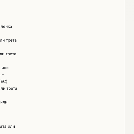
членка
или трета
ли трета
а или
. –
/ЕС)
или трета
 или
вата или