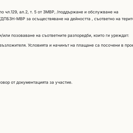
 чл.129, ал.2, т. 5 от ЗМВР, /поддържане и обслужване на
ДПБЗН-МВР за осъществяване на дейността , съответно на терит
/или позоваване на съответните разпоредби, които ги уреждат:
тния раздел в ЕЕДОП. На основание чл. 67, ал.5 от ЗОП, възложит
възложителя. Условията и начинът на плащане са посочени в про
аявленията за участие или офертите представяне на всички или ча
сочена в ЕЕДОП, когато това е необходимо за законосъобразното
. 5 от ЗОП чуждестранните участници следва да представят еквива
е (съгласно националното му законодателство) да изпълни предм
вието с поставените критерии за подбор се представят от участни
ора. Документите се представят и за подизпълнителите, ако има 
овор от документацията за участие.