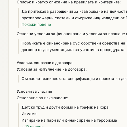
Списък и кратко описание на правилата и критериите:
Да притежава разрешения за извършване на дейност по
противопожарни системи и съоръжения/ издадени от Г
на цялата страна или на територията на област Плевен. Съответствието се доказва с представяне на разрешението (заверено от
Покажи повече
кандидата копие). При подаване на офертата участниците декларират съответствието си с критериите за подбор чрез попълване
Основни условия за финансиране и условия за плащане и
на информацията, изисквана от възложителя, в съотве
Поръчката е финансирана със собствени средства на 
може да изисква по всяко време след отварянето на з
договор от документацията за участие в процедурата.
документите, чрез които се доказва информацията, по
възлагане на поръчката. При условията на чл. 67, ал
Условия, свързани с договора
документ, удостоверяващ правото на съответното лиц
Условия за изпълнение на договора:
поръчката. Документите, с които се доказва съответст
определен за изпълнител, преди сключването на догов
Съгласно техническата спецификация и проекта на дог
ако е приложимо за тях, съгласно чл. 66, ал. 2 от ЗОП.
Условия за участие
Основание за изключване:
Детски труд и други форми на трафик на хора
Измами
Изпиране на пари или финансиране на тероризма
+ 12 повече