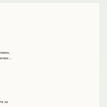
левен,
лючва:
яване,
та за