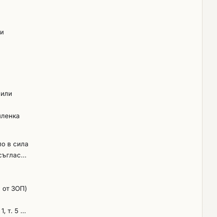
 и
 или
членка
ло в сила
 съгласно
7 от ЗОП)
 т. 5 от