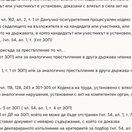
ът или участникът е установен, доказани с влязъл в сила акт на
. 162, ал. 2, т. 1 от Данъчно-осигурителния процесуален кодекс
о седалището на възложителя и на кандидата или участника, или
о на държавата, в която кандидатът или участникът е установен,
чл. 54, ал. 1, т. 3 от ЗОП)
присъда за престъпление по чл.
…
 1 от ЗОП) или за аналогично престъпление в друга държава членка
. 1, т. 1 от ЗОП) или за аналогично престъпление в друга държава 
. 118, 128, 245 и 301-305 от Кодекса на труда, установено с вляз
 аналогични нарушения, установени с акт на компетентен орган,
 участникът е установен (чл. 54, ал. 1, т. 6 от ЗОП)
 от ЗОП ( чл. 54, ал. 1, т. 4 от ЗОП)
 от ДР на ЗОП, който не може да бъде отстранен (чл. 54, ал. 1, т. 
дставил документ с невярно съдържание, с който се доказва
декларираното изпълнение на критериите за подбор (чл. 54, ал. 1,