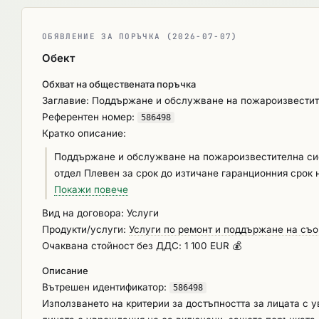
ОБЯВЛЕНИЕ ЗА ПОРЪЧКА (2026-07-07)
Обект
Обхват на обществената поръчка
Заглавие: Поддържане и обслужване на пожароизвестит
Референтен номер:
586498
Кратко описание:
Поддържане и обслужване на пожароизвестителна сис
отдел Плевен за срок до изтичане гаранционния срок н
Първоначална профилактика, осигуряване на пълна р
Покажи повече
изготвяне и завеждане на дневници на ПИС, изготвян
Вид на договора: Услуги
Продукти/услуги:
Услуги по ремонт и поддържане на съ
Очаквана стойност без ДДС: 1 100 EUR 💰
Описание
Вътрешен идентификатор:
586498
Използването на критерии за достъпността за лицата с 