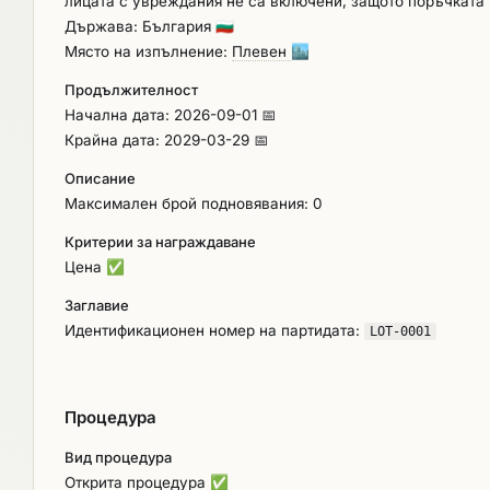
лицата с увреждания не са включени, защото поръчката 
Държава: България
🇧🇬
Място на изпълнение:
Плевен
🏙️
Продължителност
Начална дата: 2026-09-01 📅
Крайна дата: 2029-03-29 📅
Описание
Максимален брой подновявания: 0
Критерии за награждаване
Цена
✅
Заглавие
Идентификационен номер на партидата:
LOT-0001
Процедура
Вид процедура
Открита процедура
✅