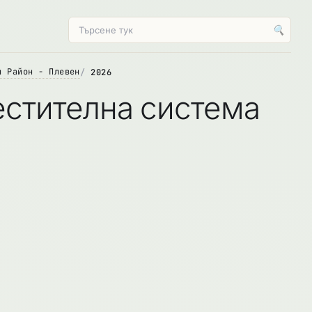
🔍
н Район - Плевен
2026
стителна система