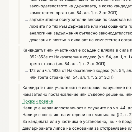
законодателството на държавата, в която кандидат
компетентен орган (чл. 54, ал. 1, т. 3 от ЗОП)
…
задължителни осигурителни вноски по смисъла на чл
лихвите по тях към държавата или към общината п
аналогични задължения съгласно законодателствот
доказани с влязъл в сила акт на компетентен орган, (
Кандидатът или участникът е осъден с влязла в сила 
…
352-353е от Наказателния кодекс (чл. 54, ал. 1, т.
трета страна (чл. 54, ал. 1, т. 2 от ЗОП)
…
172 или чл. 192а от Наказателния кодекс (чл. 54, ал
или трета страна (чл. 54, ал. 1, т. 2 от ЗОП)
Кандидатът или участникът е извършил нарушение по чл
наказателно постановление или съдебно решение, или
законодателството на държавата, в която кандидатът или
Покажи повече
Налице e неравнопоставеност в случаите по чл. 44, ал. 5
Налице е конфликт на интереси по смисъла на § 2, т. 21
За кандидата или участника е установено, че: - е пре
декларираната липса на основания за отстраняване или 