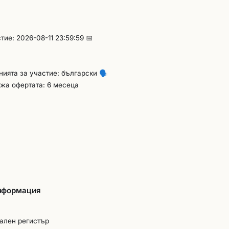
ие: 2026-08-11 23:59:59 📅
енията за участие: български
🗣️
жа офертата: 6 месеца
информация
нален регистър