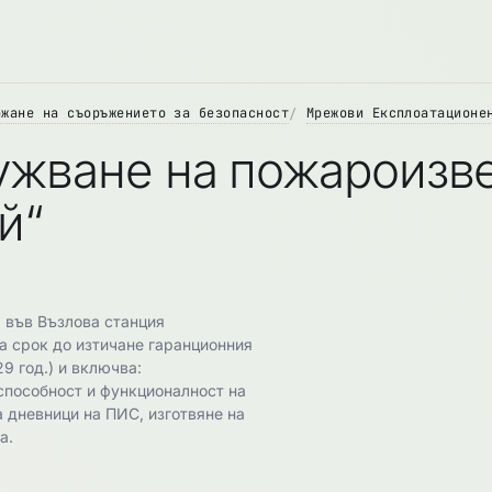
ржане на съоръжението за безопасност
Мрежови Експлоатационе
ужване на пожароизве
й“
 във Възлова станция
а срок до изтичане гаранционния
9 год.) и включва:
способност и функционалност на
 дневници на ПИС, изготвяне на
а.