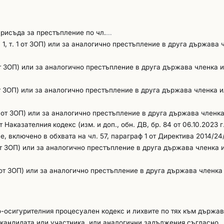
присъда за престъпление по чл.
…
. 1, т. 1 от ЗОП) или за аналогично престъпление в друга държава 
1 от ЗОП) или за аналогично престъпление в друга държава членка 
1 от ЗОП) или за аналогично престъпление в друга държава членка и
т. 1 от ЗОП) или за аналогично престъпление в друга държава членк
 от Наказателния кодекс (изм. и доп., обн. ДВ, бр. 84 от 06.10.2023 г
ие, включено в обхвата на чл. 57, параграф 1 от Директива 2014/24
1 от ЗОП) или за аналогично престъпление в друга държава членка 
. 1 от ЗОП) или за аналогично престъпление в друга държава членка
чно-осигурителния процесуален кодекс и лихвите по тях към държа
 кандидата или участника, или аналогични задължения съгласно