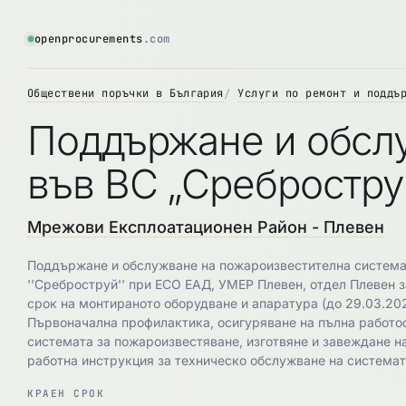
openprocurements
.com
Обществени поръчки в България
Услуги по ремонт и поддъ
Поддържане и обсл
във ВС „Сребростру
Мрежови Експлоатационен Район - Плевен
Поддържане и обслужване на пожароизвестителна система
''Среброструй'' при ЕСО ЕАД, УМЕР Плевен, отдел Плевен з
срок на монтираното оборудване и апаратура (до 29.03.202
Първоначална профилактика, осигуряване на пълна работо
системата за пожароизвестяване, изготвяне и завеждане на
работна инструкция за техническо обслужване на системат
КРАЕН СРОК