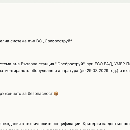
елна система във ВС „Среброструй“
тема във Възлова станция ''Среброструй'' при ЕСО ЕАД, УМЕР П
а монтираното оборудване и апаратура (до 29.03.2029 год.) и вк
аботоспособност и функционалност на системата за пожароизвест
е на работна инструкция за техническо обслужване на системата.
оръжението за безопасност
📦
увреждания в техническите спецификации: Критерии за достъпност