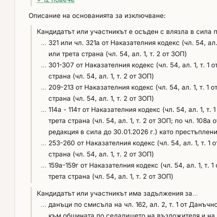
Описание на основанията за изключване:
Кандидатът или участникът е осъден с влязла в сила 
…
321 или чл. 321а от Наказателния кодекс (чл. 54, ал
или трета страна (чл. 54, ал. 1, т. 2 от ЗОП)
…
301-307 от Наказателния кодекс (чл. 54, ал. 1, т. 
страна (чл. 54, ал. 1, т. 2 от ЗОП)
…
209-213 от Наказателния кодекс (чл. 54, ал. 1, т. 
страна (чл. 54, ал. 1, т. 2 от ЗОП)
…
114а - 114т от Наказателния кодекс (чл. 54, ал. 1, 
трета страна (чл. 54, ал. 1, т. 2 от ЗОП; по чл. 108а
редакция в сила до 30.01.2026 г.) като престъплен
…
253-260 от Наказателния кодекс (чл. 54, ал. 1, т. 
страна (чл. 54, ал. 1, т. 2 от ЗОП)
…
159а-159г от Наказателния кодекс (чл. 54, ал. 1, т
трета страна (чл. 54, ал. 1, т. 2 от ЗОП)
Кандидатът или участникът има задължения за
…
…
данъци по смисъла на чл. 162, ал. 2, т. 1 от Данъ
към общината по седалището на възложителя и на