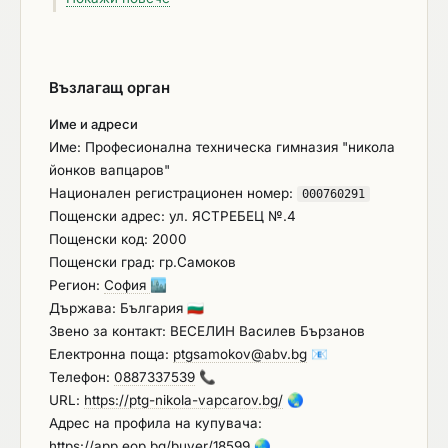
за строителство или за услуга, довело до
разваляне или предсрочното му прекратяване,
изплащане на обезщетения или други подобни
Възлагащ орган
санкции, с изключение на случаите, когато
неизпълнението засяга по-малко от 50 на сто от
Име и адреси
стойността или обема на договора (чл. 55, ал. 1,
Име: Професионална техническа гимназия "никола
т. 4 от ЗОП)
йонков вапцаров"
Национален регистрационен номер:
000760291
Пощенски адрес: ул. ЯСТРЕБЕЦ №.4
Пощенски код: 2000
Пощенски град: гр.Самоков
Регион:
София
🏙️
Държава: България
🇧🇬
Звено за контакт: ВЕСЕЛИН Василев Бързанов
Електронна поща:
ptgsamokov@abv.bg
📧
Телефон:
0887337539
📞
URL:
https://ptg-nikola-vapcarov.bg/
🌏
Адрес на профила на купувача:
https://app.eop.bg/buyer/18599
🌏