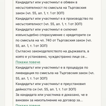
информация, свързана с удостоверяване
чл. 213а – 217, чл. 219 – 252 и чл. 254а – 255а и
Кандидатът или участникът е обявен в
липсата на основания за отстраняване или
чл. 256 - 260 НК (чл. 54, ал. 1, т. 1 от ЗОП);
несъстоятелност по смисъла на Търговския
изпълнението на критериите за подбор (чл. 54,
извършил е нарушения по чл.61, ал.1, чл.62, ал.1
закон (чл. 55, ал. 1, т. 1 от ЗОП)
ал. 1, т. 5 от ЗОП) Ако прилагате незадължително
или 3, чл.63, ал.1 или 2, чл.228, ал.3 от Кодекса
Кандидатът или участникът е в производство по
основание по чл. 55, ал. 1, т. 5 от ЗОП, моля
на труда и по чл.13, ал.1 от Закона за трудовата
несъстоятелност (чл. 55, ал. 1, т. 1 от ЗОП)
добавете съответно описание.
миграция и трудовата мобилност, установени с
Кандидатът или участникът е сключил
влязло в сила наказателно постановление или
извънсъдебно споразумение с кредиторите си
съдебно решение (чл.54, ал.1, т.6 от ЗОП);
по смисъла на чл. 740 от Търговския закон (чл.
обстоятелство по чл. 3, т. 8 от Закона за
55, ал. 1, т. 1 от ЗОП)
икономическите и финансовите отношения с
Съгласно законодателството на държавата, в
дружествата, регистрирани в юрисдикции с
която е установено, чуждестранно лице се
преференциален данъчен режим,
намира в положение, подобно на: обявен в
Покажи повече
контролираните от тях лица и техните
несъстоятелност; в производство по
Кандидатът или участникът е в процедура по
действителни собственици; обстоятелства по чл.
несъстоятелност; в процедура по ликвидация;
ликвидация по смисъла на Търговския закон (чл.
113 от Закона за Сметната палата; с наложена
сключено извънсъдебно споразумение с
55, ал. 1, т. 1 от ЗОП)
санкция по чл. 83а, ал. 5, т. 1 от ЗАНН – временна
кредиторите; преустановена дейност (чл. 55, ал.
Кандидатът или участникът е преустановил
забрана за участие в процедури за възлагане на
1, т. 1 от ЗОП)
дейността си (чл. 55, ал. 1, т. 1 от ЗОП)
обществени поръчки
За кандидата или участника е доказано, че е
виновен за неизпълнение на договор за
обществена поръчка или на договор за концесия
Покажи повече