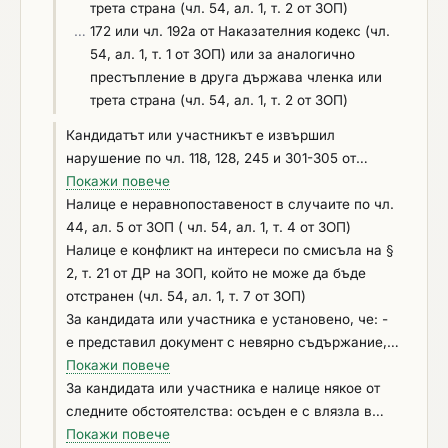
трета страна (чл. 54, ал. 1, т. 2 от ЗОП)
…
172 или чл. 192а от Наказателния кодекс (чл.
54, ал. 1, т. 1 от ЗОП) или за аналогично
престъпление в друга държава членка или
трета страна (чл. 54, ал. 1, т. 2 от ЗОП)
Кандидатът или участникът е извършил
нарушение по чл. 118, 128, 245 и 301-305 от
Кодекса на труда, установено с влязло в сила
Покажи повече
наказателно постановление или съдебно
Налице e неравнопоставеност в случаите по чл.
решение, или аналогични нарушения,
44, ал. 5 от ЗОП ( чл. 54, ал. 1, т. 4 от ЗОП)
установени с акт на компетентен орган,
Налице е конфликт на интереси по смисъла на §
съгласно законодателството на държавата, в
2, т. 21 от ДР на ЗОП, който не може да бъде
която кандидатът или участникът е установен
отстранен (чл. 54, ал. 1, т. 7 от ЗОП)
(чл. 54, ал. 1, т. 6 от ЗОП)
За кандидата или участника е установено, че: -
е представил документ с невярно съдържание, с
който се доказва декларираната липса на
Покажи повече
основания за отстраняване или декларираното
За кандидата или участника е налице някое от
изпълнение на критериите за подбор (чл. 54, ал.
следните обстоятелства: осъден е с влязла в
1, т. 5 от ЗОП); - не е предоставил изискваща се
сила присъда за престъпления по чл. 194 – 208,
Покажи повече