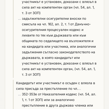
участникът е установен, доказани с влязъл в
сила акт на компетентен орган (чл. 54, ал. 1,
т. 3 от ЗОП)
…
задължителни осигурителни вноски по
смисъла на чл. 162, ал. 2, т. 1 от Данъчно-
осигурителния процесуален кодекс и
лихвите по тях към държавата или към
общината по седалището на възложителя и
на кандидата или участника, или аналогични
задължения съгласно законодателството на
държавата, в която кандидатът или
участникът е установен, доказани с влязъл в
сила акт на компетентен орган, (чл. 54, ал. 1,
т. 3 от ЗОП)
Кандидатът или участникът е осъден с влязла в
сила присъда за престъпление по чл.
…
…
352-353е от Наказателния кодекс (чл. 54, ал.
1, т. 1 от ЗОП) или за аналогично
престъпление в друга държава членка или