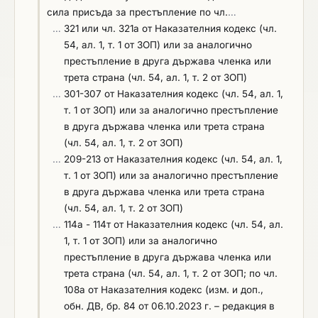
сила присъда за престъпление по чл.
…
на валидност, а за чуждестранни лица
…
321 или чл. 321а от Наказателния кодекс (чл.
аналогична информация за съответен
54, ал. 1, т. 1 от ЗОП) или за аналогично
еквивалентен документ удостоверяващ правото
престъпление в друга държава членка или
на съответното лице (съгласно националното му
трета страна (чл. 54, ал. 1, т. 2 от ЗОП)
законодателство) да изпълни предмета на
…
301-307 от Наказателния кодекс (чл. 54, ал. 1,
поръчката. Документи за доказване (представят
т. 1 от ЗОП) или за аналогично престъпление
се само при условията на чл. 67, ал. 5 и 112, ал.
в друга държава членка или трета страна
1,т. 2 от ЗОП) - копие на валидно удостоверение
(чл. 54, ал. 1, т. 2 от ЗОП)
за вписване в ЦПРС или еквивалентен документ
…
209-213 от Наказателния кодекс (чл. 54, ал. 1,
за чуждестранните участници, удостоверяващ
т. 1 от ЗОП) или за аналогично престъпление
правото на съответното лице (съгласно
в друга държава членка или трета страна
националното му законодателство) да изпълни
(чл. 54, ал. 1, т. 2 от ЗОП)
предмета на поръчката. Ако определеният
…
114а - 114т от Наказателния кодекс (чл. 54, ал.
изпълнител е чуждестранен участник, при
1, т. 1 от ЗОП) или за аналогично
условията на чл. 112, ал. 1, т. 2 от ЗОП, преди
престъпление в друга държава членка или
сключване на договора, той трябва да представи
трета страна (чл. 54, ал. 1, т. 2 от ЗОП; по чл.
документ, с който да докаже, че има право да
108а от Наказателния кодекс (изм. и доп.,
изпълнява възлаганата дейност в Република
обн. ДВ, бр. 84 от 06.10.2023 г. – редакция в
България, включително че е извършил