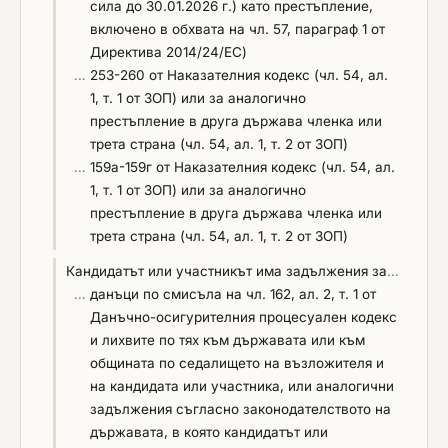
сила до 30.01.2026 г.) като престъпление,
съответната регистрация съгласно Закона за
включено в обхвата на чл. 57, параграф 1 от
камарата на строителите, във връзка с
Директива 2014/24/ЕС)
разпоредбата на чл. 112, ал. 1, т. 4 от ЗОП.
…
253-260 от Наказателния кодекс (чл. 54, ал.
1, т. 1 от ЗОП) или за аналогично
престъпление в друга държава членка или
трета страна (чл. 54, ал. 1, т. 2 от ЗОП)
…
159а-159г от Наказателния кодекс (чл. 54, ал.
1, т. 1 от ЗОП) или за аналогично
престъпление в друга държава членка или
трета страна (чл. 54, ал. 1, т. 2 от ЗОП)
Кандидатът или участникът има задължения за
…
…
данъци по смисъла на чл. 162, ал. 2, т. 1 от
Данъчно-осигурителния процесуален кодекс
и лихвите по тях към държавата или към
общината по седалището на възложителя и
на кандидата или участника, или аналогични
задължения съгласно законодателството на
държавата, в която кандидатът или