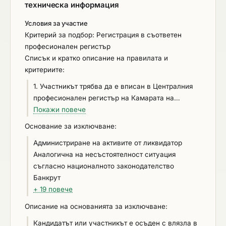
техническа информация
Условия за участие
Критерий за подбор: Регистрация в съответен
професионален регистър
Списък и кратко описание на правилата и
критериите:
1. Участникът трябва да е вписан в Централния
професионален регистър на Камарата на
строителите за I група , IV категория строеж, а
Покажи повече
за чуждестранни лица - в аналогични регистри
Основание за изключване:
съгласно законодателството на държавата
Администриране на активите от ликвидатор
членка, в която са установени. ДОКАЗВАНЕ: При
Аналогична на несъстоятелност ситуация
подаване на офертата участникът декларира
съгласно националното законодателство
съответствие с изискването като посочва в поле
Банкрут
,,вписване в съответен професионален
+ 19 повече
регистър” на Част IV, раздел А „Годност“ от
ЕЕДОП групата и категорията на строителните
Описание на основанията за изключване:
обекти, за които е вписан в ЦПРС, както и
Кандидатът или участникът е осъден с влязла в
номера на Удостоверението за вписване и дата