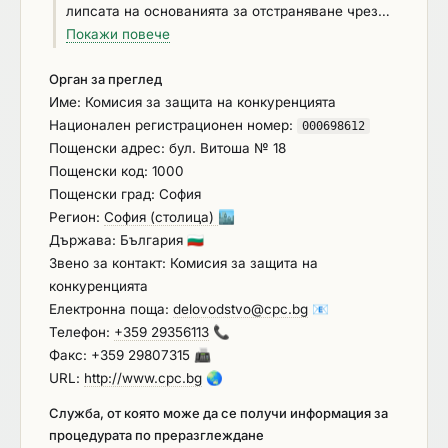
липсата на основанията за отстраняване чрез
предоставяне на Единен европейски документ
Покажи повече
за обществени поръчки (ЕЕДОП). 2. В
Орган за преглед
съответствие с чл.67, ал.5 от ЗОП Възложителят
Име: Комисия за защита на конкуренцията
може да изиска от участниците по всяко по
Национален регистрационен номер:
време след отварянето на офертите представяне
000698612
Пощенски адрес: бул. Витоша № 18
на всички или част от документите, чрез които
Пощенски код: 1000
се доказва информацията, посочена в ЕЕДОП,
Пощенски град: София
когато това е необходимо за законосъобразното
Регион:
София (столица)
🏙️
възлагане на поръчката. 3. Съгласно чл.112, ал.1,
Държава: България
🇧🇬
т.2 от ЗОП преди сключването на договор
Звено за контакт: Комисия за защита на
възложителят изисква от участника, определен
конкуренцията
за изпълнител, да предостави документи,
Електронна поща:
delovodstvo@cpc.bg
📧
удостоверяващи липсата на основанията за
Телефон:
+359 29356113
📞
отстраняване от процедурата и съответствие с
Факс: +359 29807315
📠
поставените критерии за подбор. Документите
URL:
http://www.cpc.bg
🌏
се представят и за подизпълнителите и третите
лица, ако има такива. 4. Когато участникът е
Служба, от която може да се получи информация за
обединение, което не е юридическо лице,
процедурата по преразглеждане