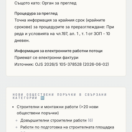
следва да представи копие от документ за
Същото като: Орган за преглед
създаване на обединението, съдържащ
Процедура за преглед
информация за: правата и задълженията на
Точна информация за крайния срок (крайните
участниците в обединението; уговаряне на
срокове) за процедурите за преразглеждане: При
солидарна отговорност, когато такава не е
реда и условията на чл.197, ал. 1 , т. 1 от ЗОП - 10
предвидена съгласно приложимото
дневен.
законодателство; дейностите, които ще
изпълнява всеки член на обединението; лицето,
Информация за електронните работни потоци
което е упълномощено да представлява
Приемат се електронни фактури
обединението. 5. Възложителят ще отстранява
Източник: OJS 2026/S 105-378528 (2026-06-02)
участници, които не са декриптирали
документите по чл. 9л, ал. 1 от ППЗОП в срока по
чл. 9л, ал. 4 от ППЗОП на основание чл. 107, т.
5отЗОП. 6. Възложителят ще отстранява от
участие в процедурата участник, чието
НОВИ ОБЩЕСТВЕНИ ПОРЪЧКИ В СВЪРЗАНИ
КАТЕГОРИИ
🆕
предложение за изпълнение на поръчката не
Строителни и монтажни работи
(>20 нови
изпълнява всички или някое от изискванията на
обществени поръчки)
възложителя съгласно техническата
Довършителни строителни работи
(6)
спецификация, както и участник в случаите по
Работи по подготовка на строителната площадка
чл.35а, ал.3 от ППЗОП. Възложителят ще