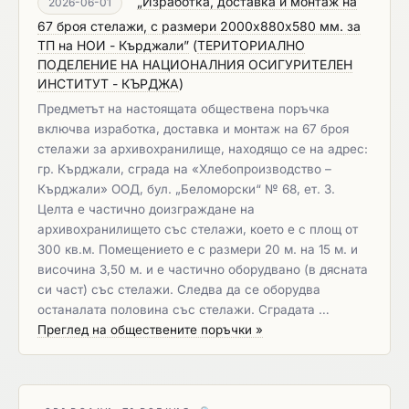
„Изработка, доставка и монтаж на
2026-06-01
67 броя стелажи, с размери 2000х880х580 мм. за
ТП на НОИ - Кърджали”
(
ТЕРИТОРИАЛНО
ПОДЕЛЕНИЕ НА НАЦИОНАЛНИЯ ОСИГУРИТЕЛЕН
ИНСТИТУТ - КЪРДЖА
)
Предметът на настоящата обществена поръчка
включва изработка, доставка и монтаж на 67 броя
стелажи за архивохранилище, находящо се на адрес:
гр. Кърджали, сграда на «Хлебопроизводство –
Кърджали» ООД, бул. „Беломорски“ № 68, ет. 3.
Целта е частично доизграждане на
архивохранилището със стелажи, което е с площ от
300 кв.м. Помещението е с размери 20 м. на 15 м. и
височина 3,50 м. и е частично оборудвано (в дясната
си част) със стелажи. Следва да се оборудва
останалата половина със стелажи. Сградата …
Преглед на обществените поръчки »