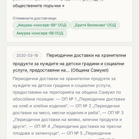
обществените поръчки »
Споменати доставчици:
„Амураа-консерв-68“ ООД
„Братя Великови“ ООД
Амураа-консерв-68 ООД
Периодични доставки на хранителни
2020-03-18
продукти за нуждите на детски градини и социални
услуги, предоставяни на...
(
Община Самуил
)
Периодични доставки на хранителни продукти за
нуждите на детски градини и социални услуги,
предоставяни на територията на община Самуил по
обособени позиции: — ОП № 1 „Периодични доставки
на хляб и хлебни изделия“, — ОП № 2 „Периодични
доставки на месо, месни изделия и риба“, — ОП № 3
„Периодични доставки на мляко, млечни продукти и
други“, — ОП № 4 „Периодични доставки на пресни
плодове и зеленчуци“, — ОП № 5 „Периодични