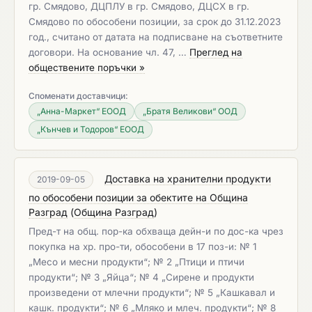
гр. Смядово, ДЦПЛУ в гр. Смядово, ДЦСХ в гр.
Смядово по обособени позиции, за срок до 31.12.2023
год., считано от датата на подписване на съответните
договори. На основание чл. 47, …
Преглед на
обществените поръчки »
Споменати доставчици:
„Анна-Маркет“ ЕООД
„Братя Великови“ ООД
„Кънчев и Тодоров“ ЕООД
Доставка на хранителни продукти
2019-09-05
по обособени позиции за обектите на Община
Разград
(
Община Разград
)
Пред-т на общ. пор-ка обхваща дейн-и по дос-ка чрез
покупка на хр. про-ти, обособени в 17 поз-и: № 1
„Месо и месни продукти“; № 2 „Птици и птичи
продукти“; № 3 „Яйца“; № 4 „Сирене и продукти
произведени от млечни продукти“; № 5 „Кашкавал и
кашк. продукти“; № 6 „Мляко и млеч. продукти“; № 8