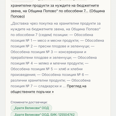
хранителни продукти за нуждите на бюджетните
звена, на Община Попово“ по обособени 7...
(
Община
Попово
)
„Доставка чрез покупка на хранителни продукти за
нуждите на бюджетните звена, на Община Попово“
по обособени 7 (седем) позиции: — Обособена
позиция № 1 — месо и месни продукти; — Обособена
позиция № 2 — пресни плодове и зеленчуци; —
Обособена позиция № 3 — консервирани и
преработени плодове и зеленчуци; — Обособена
позиция № 4 — мляко и млечни продукти; —
Обособена позиция № 5 — хляб и хлебни
произведения; — Обособена позиция № 6 —
различни хранителни продукти; — Обособена
позиция № 7 — сладкарски и …
Преглед на
обществените поръчки »
Споменати доставчици:
„Братя Великови“ ООД
„Братя Великови“ ООД, ЕИК: 125504742