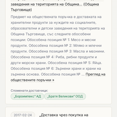
заведения на територията на Община...
(
Община
Търговище
)
Предмет на обществената поръчка е доставката на
хранителни продукти за нуждите на социалните,
образователни и детски заведения на територията на
Община Търговище, със следните обособени
позиции: Обособена позиция № 1: Месо и месни
продукти. Обособена позиция № 2: Мляко и млечни
продукти. Обособена позиция № 3: Масла и мазнини.
Обособена позиция № 4: Риба, рибни продукти и
други морски храни. Обособена позиция № 5: Яйца.
Обособена позиция № 6: Зърнени храни и храни на
зърнена основа. Обособена позиция № …
Преглед на
обществените поръчки »
Споменати доставчици:
„Бороимпекс“ АД
„Братя Великови“ ООД
„Доставка чрез покупка на
2017-02-24