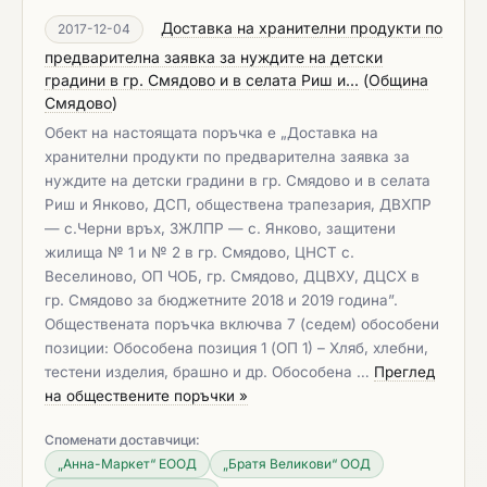
Доставка на хранителни продукти по
2017-12-04
предварителна заявка за нуждите на детски
градини в гр. Смядово и в селата Риш и...
(
Община
Смядово
)
Обект на настоящата поръчка е „Доставка на
хранителни продукти по предварителна заявка за
нуждите на детски градини в гр. Смядово и в селата
Риш и Янково, ДСП, обществена трапезария, ДВХПР
— с.Черни връх, ЗЖЛПР — с. Янково, защитени
жилища № 1 и № 2 в гр. Смядово, ЦНСТ с.
Веселиново, ОП ЧОБ, гр. Смядово, ДЦВХУ, ДЦСХ в
гр. Смядово за бюджетните 2018 и 2019 година”.
Обществената поръчка включва 7 (седем) обособени
позиции: Обособена позиция 1 (ОП 1) – Хляб, хлебни,
тестени изделия, брашно и др. Обособена …
Преглед
на обществените поръчки »
Споменати доставчици:
„Анна-Маркет“ ЕООД
„Братя Великови“ ООД