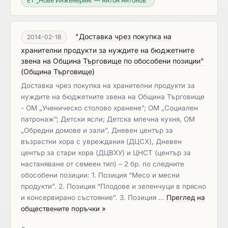
ЕТ „Нове Инженеринг — Антон Антонов“
"Доставка чрез покупка на
2014-02-18
хранителни продукти за нуждите на бюджетните
звена на Община Търговище по обособени позиции"
(
Община Търговище
)
Доставка чрез покупка на хранителни продукти за
нуждите на бюджетните звена на Община Търговище
- ОМ „Ученическо столово хранене”; ОМ „Социален
патронаж”; Детски ясли; Детска млечна кухня, ОМ
„Обредни домове и зали”, Дневен център за
възрастни хора с увреждания (ДЦСХ), Дневен
център за стари хора (ДЦВХУ) и ЦНСТ (център за
настаняване от семеен тип) – 2 бр. по следните
обособени позиции: 1. Позиция “Месо и месни
продукти”. 2. Позиция “Плодове и зеленчуци в прясно
и консервирано състояние”. 3. Позиция …
Преглед на
обществените поръчки »