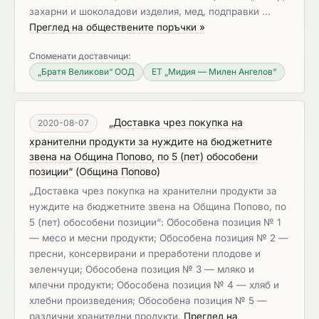
захарни и шоколадови изделия, мед, подправки …
Преглед на обществените поръчки »
Споменати доставчици:
„Братя Великови“ ООД
ЕТ „Мидия — Милен Ангелов“
„Доставка чрез покупка на
2020-08-07
хранителни продукти за нуждите на бюджетните
звена на Община Попово, по 5 (пет) обособени
позиции“
(
Община Попово
)
„Доставка чрез покупка на хранителни продукти за
нуждите на бюджетните звена на Община Попово, по
5 (пет) обособени позиции“: Обособена позиция № 1
— месо и месни продукти; Обособена позиция № 2 —
пресни, консервирани и преработени плодове и
зеленчуци; Обособена позиция № 3 — мляко и
млечни продукти; Обособена позиция № 4 — хляб и
хлебни произведения; Обособена позиция № 5 —
различни хранителни продукти.
Преглед на