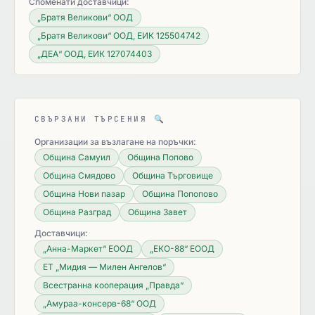
Споменати доставчици:
„Братя Великови“ ООД
„Братя Великови“ ООД, ЕИК 125504742
„ДЕА“ ООД, ЕИК 127074403
СВЪРЗАНИ ТЪРСЕНИЯ
🔍
Организации за възлагане на поръчки:
Община Самуил
Община Попово
Община Смядово
Община Търговище
Община Нови пазар
Община Попопово
Община Разград
Община Завет
Доставчици:
„Анна-Маркет“ ЕООД
„ЕКО-88“ ЕООД
ЕТ „Мидия — Милен Ангелов“
Всестранна кооперация „Правда“
„Амураа-консерв-68“ ООД