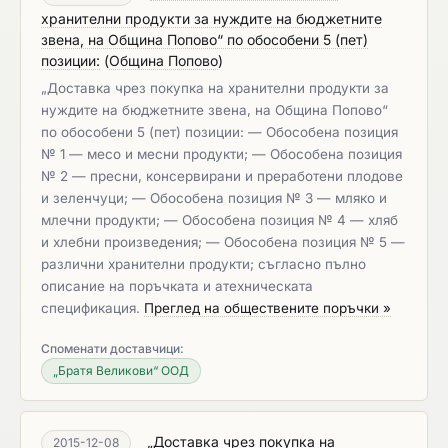
хранителни продукти за нуждите на бюджетните
звена, на Община Попово“ по обособени 5 (пет)
позиции:
(
Община Попово
)
„Доставка чрез покупка на хранителни продукти за
нуждите на бюджетните звена, на Община Попово“
по обособени 5 (пет) позиции: — Обособена позиция
№ 1 — месо и месни продукти; — Обособена позиция
№ 2 — пресни, консервирани и преработени плодове
и зеленчуци; — Обособена позиция № 3 — мляко и
млечни продукти; — Обособена позиция № 4 — хляб
и хлебни произведения; — Обособена позиция № 5 —
различни хранителни продукти; съгласно пълно
описание на поръчката и атехническата
спецификация.
Преглед на обществените поръчки »
Споменати доставчици:
„Братя Великови“ ООД
„Доставка чрез покупка на
2015-12-08