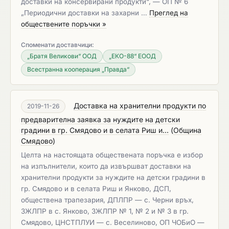
доставки на консервирани продукти“, — ОП № 6
„Периодични доставки на захарни …
Преглед на
обществените поръчки »
Споменати доставчици:
„Братя Великови“ ООД
„ЕКО-88“ ЕООД
Всестранна кооперация „Правда“
Доставка на хранителни продукти по
2019-11-26
предварителна заявка за нуждите на детски
градини в гр. Смядово и в селата Риш и...
(
Община
Смядово
)
Целта на настоящата обществената поръчка е избор
на изпълнители, които да извършват доставки на
хранителни продукти за нуждите на детски градини в
гр. Смядово и в селата Риш и Янково, ДСП,
обществена трапезария, ДПЛПР — с. Черни връх,
ЗЖЛПР в с. Янково, ЗЖЛПР № 1, № 2 и № 3 в гр.
Смядово, ЦНСТПЛУИ — с. Веселиново, ОП ЧОБиО —