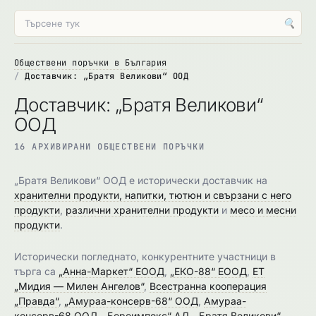
🔍
Обществени поръчки в България
Доставчик: „Братя Великови“ ООД
Доставчик: „Братя Великови“
ООД
16 АРХИВИРАНИ ОБЩЕСТВЕНИ ПОРЪЧКИ
„Братя Великови“ ООД е исторически доставчик на
хранителни продукти, напитки, тютюн и свързани с него
продукти
,
различни хранителни продукти
и
месо и месни
продукти
.
Исторически погледнато, конкурентните участници в
търга са
„Анна-Маркет“ ЕООД
,
„ЕКО-88“ ЕООД
,
ЕТ
„Мидия — Милен Ангелов“
,
Всестранна кооперация
„Правда“
,
„Амураа-консерв-68“ ООД
,
Амураа-
консерв-68 ООД
,
„Бороимпекс“ АД
,
„Братя Великови“