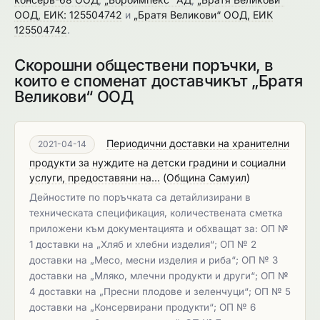
ООД, ЕИК: 125504742
и
„Братя Великови“ ООД, ЕИК
125504742
.
Скорошни обществени поръчки, в
които е споменат доставчикът „Братя
Великови“ ООД
Периодични доставки на хранителни
2021-04-14
продукти за нуждите на детски градини и социални
услуги, предоставяни на...
(
Община Самуил
)
Дейностите по поръчката са детайлизирани в
техническата спецификация, количествената сметка
приложени към документацията и обхващат за: ОП №
1 доставки на „Хляб и хлебни изделия“; ОП № 2
доставки на „Месо, месни изделия и риба“; ОП № 3
доставки на „Мляко, млечни продукти и други“; ОП №
4 доставки на „Пресни плодове и зеленчуци“; ОП № 5
доставки на „Консервирани продукти“; ОП № 6