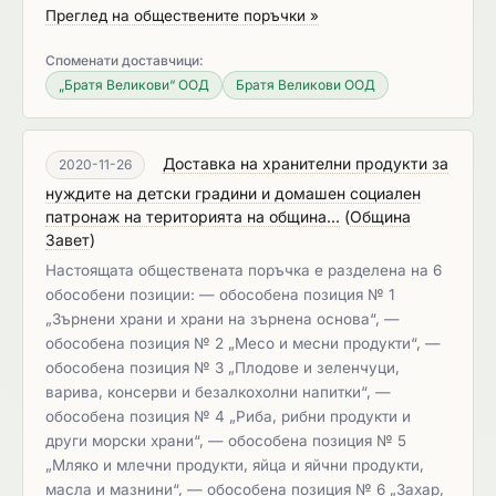
Преглед на обществените поръчки »
Споменати доставчици:
„Братя Великови“ ООД
Братя Великови ООД
Доставка на хранителни продукти за
2020-11-26
нуждите на детски градини и домашен социален
патронаж на територията на община...
(
Община
Завет
)
Настоящата обществената поръчка е разделена на 6
обособени позиции: — обособена позиция № 1
„Зърнени храни и храни на зърнена основа“, —
обособена позиция № 2 „Месо и месни продукти“, —
обособена позиция № 3 „Плодове и зеленчуци,
варива, консерви и безалкохолни напитки“, —
обособена позиция № 4 „Риба, рибни продукти и
други морски храни“, — обособена позиция № 5
„Мляко и млечни продукти, яйца и яйчни продукти,
масла и мазнини“, — обособена позиция № 6 „Захар,