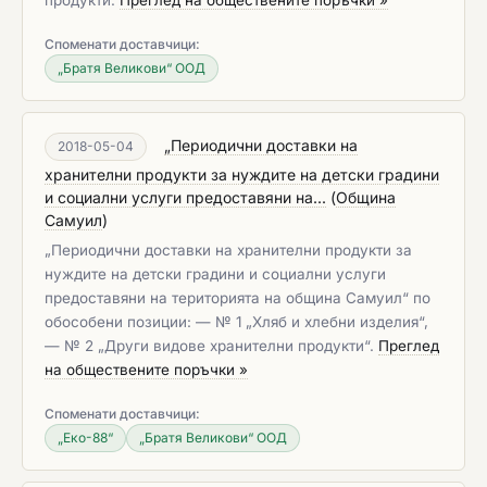
продукти.
Преглед на обществените поръчки »
Споменати доставчици:
„Братя Великови“ ООД
„Периодични доставки на
2018-05-04
хранителни продукти за нуждите на детски градини
и социални услуги предоставяни на...
(
Община
Самуил
)
„Периодични доставки на хранителни продукти за
нуждите на детски градини и социални услуги
предоставяни на територията на община Самуил“ по
обособени позиции: — № 1 „Хляб и хлебни изделия“,
— № 2 „Други видове хранителни продукти“.
Преглед
на обществените поръчки »
Споменати доставчици:
„Eко-88“
„Братя Великови“ ООД