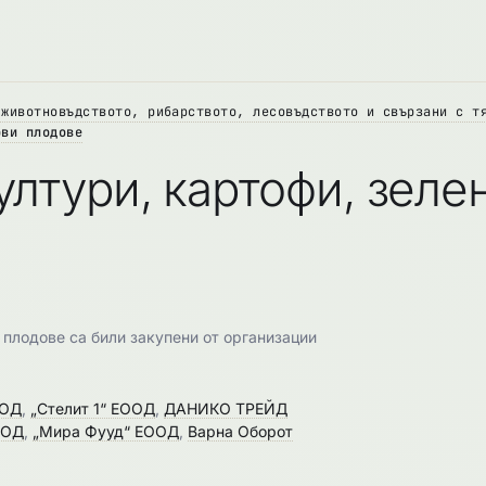
 животновъдството, рибарството, лесовъдството и свързани с т
ови плодове
лтури, картофи, зеле
 плодове са били закупени от организации
ООД
,
„Стелит 1“ ЕООД
,
ДАНИКО ТРЕЙД
ООД
,
„Мира Фууд“ ЕООД
,
Варна Оборот