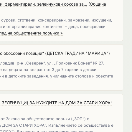
и, ферментирали, зеленчукови сокове за...
(
Община
 сурови, сготвени, консервирани, замразени, изсушени,
и и от организирания контингент – деца, посещаващи
лед на обществените поръчки »
по обособени позиции“
(
ДЕТСКА ГРАДИНА "МАРИЦА"
)
ловдив, р-н „Северен“, ул. „Полковник Бонев” № 27.
 на децата на възраст от 3 до 7 години в детски
ни в детските заведения, училищните столове и обектите
ЗЕЛЕНЧУЦИ) ЗА НУЖДИТЕ НА ДОМ ЗА СТАРИ ХОРА“
 от Закона за обществените поръки („ЗОП“) с
М ЗА СТАРИ ХОРА“. Изпълнението се осъществява е
("ДСХ"). Видовете и индикативните количества