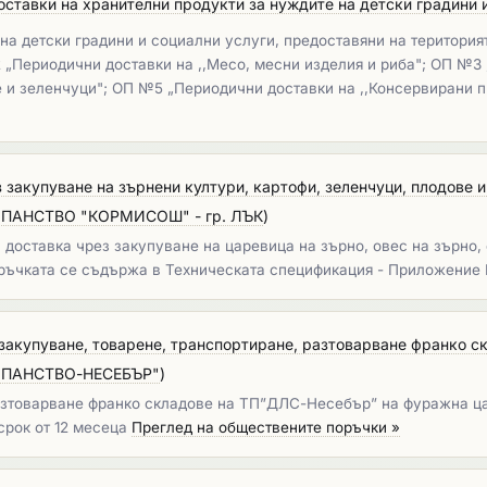
ставки на хранителни продукти за нуждите на детски градини и
на детски градини и социални услуги, предоставяни на територи
2 „Периодични доставки на ,,Месо, месни изделия и риба"; ОП №3 
 и зеленчуци"; ОП №5 „Периодични доставки на ,,Консервирани п
 закупуване на зърнени култури, картофи, зеленчуци, плодове и
АНСТВО "КОРМИСОШ" - гр. ЛЪК
)
оставка чрез закупуване на царевица на зърнo, овес на зърно, 
ъчката се съдържа в Техническата спецификация - Приложение 
закупуване, товарене, транспортиране, разтоварване франко с
ПАНСТВО-НЕСЕБЪР"
)
разтоварване франко складове на ТП”ДЛС-Несебър” на фуражна ца
рок от 12 месеца
Преглед на обществените поръчки »