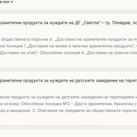
ъчки »
ранителни продукти за нуждите на ДГ „Светла“ – гр. Пловдив, п
 обществената поръчка е: „Доставки на хранителни продукти за ну
на позиция 1 „Доставки на мляко и млечни хранителни продукти”;
„Доставки на хляб”; Обособена позиция 4 „Доставки на пресни пл
хранителни продукти за нуждите на детските заведения на тери
телни продукти за нуждите на детските заведения на територията
а основа; Обособена позиция №2 – Други хранителни, бакалски с
ар и макарони. 2. Описание на предмета на обществената поръчка