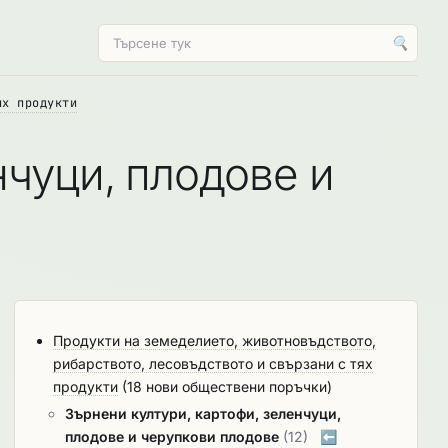
🔍
ях продукти
нчуци, плодове и
Продукти на земеделието, животновъдството,
рибарството, лесовъдството и свързани с тях
продукти
(18 нови обществени поръчки)
Зърнени култури, картофи, зеленчуци,
плодове и черупкови плодове
(12)
⬅️