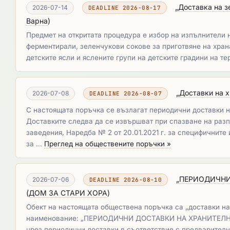
„Доставка на з
2026-07-14
DEADLINE 2026-08-17
Варна
)
Предмет на откритата процедура е избор на изпълнители 
ферментирали, зеленчукови сокове за приготвяне на храна
детските ясли и яслените групи на детските градини на 
„Доставки на х
2026-07-08
DEADLINE 2026-08-07
С настоящата поръчка се възлагат периодични доставки на
Доставките следва да се извършват при спазване на разпо
заведения, Наредба № 2 от 20.01.2021 г. за специфичните
за …
Преглед на обществените поръчки »
„ПЕРИОДИЧНИ
2026-07-06
DEADLINE 2026-08-10
(
ДОМ ЗА СТАРИ ХОРА
)
Обект на настоящата обществена поръчка са „доставки на с
наименование: „ПЕРИОДИЧНИ ДОСТАВКИ НА ХРАНИТЕЛНИ
чрез периодични доставки в съответствие с предварителн