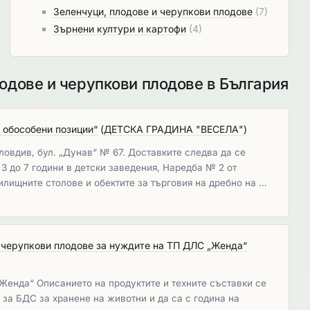
Зеленчуци, плодове и черупкови плодове
(7)
Зърнени култури и картофи
(4)
одове и черупкови плодове в България
о обособени позиции“
(
ДЕТСКА ГРАДИНА "ВЕСЕЛА"
)
ловдив, бул. „Дунав“ № 67. Доставките следва да се
 3 до 7 години в детски заведения, Наредба № 2 от
чилищните столове и обектите за търговия на дребно на …
и черупкови плодове за нуждите на ТП ДЛС „Женда“
Женда“ Описанието на продуктите и техните съставки се
за БДС за хранене на животни и да са с година на