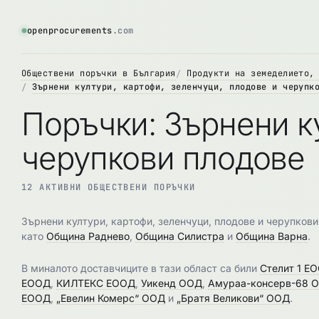
openprocurements
.com
Обществени поръчки в България
Продукти на земеделието,
Зърнени култури, картофи, зеленчуци, плодове и черупк
Поръчки: Зърнени ку
черупкови плодове
12 АКТИВНИ ОБЩЕСТВЕНИ ПОРЪЧКИ
Зърнени култури, картофи, зеленчуци, плодове и черупкови
като
Община Раднево
,
Община Силистра
и
Община Варна
.
В миналото доставчиците в тази област са били
Стелит 1 Е
ЕООД
,
КИЛТЕКС ЕООД
,
Уикенд ООД
,
Амураа-консерв-68 
ЕООД
,
„Евелин Комерс“ ООД
и
„Братя Великови“ ООД
.