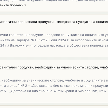
ените поръчки »
биологични хранителни продукти - плодове за нуждите на социа
гични хранителни продукти - плодове за нуждите на социалните у
нието на Наредба № Н-1 от 23 юли 2024 г. за екологичните изис
8.2024 г.) Възложителят определя настоящата обществена поръчка 
ранителни продукти, необходими за ученическите столове, учебн
, необходими за ученическите столове, учебните и социалните з
кти и риба”; № 2 – „Доставка на био мляко и био млечни продукти
 № 5 – „Доставка на био зърнено-житни храни и био варива”; № 6 