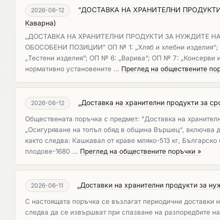
“ДОСТАВКА НА ХРАНИТЕЛНИ ПРОДУКТИ
2026-06-12
Каварна
)
„ДОСТАВКА НА ХРАНИТЕЛНИ ПРОДУКТИ ЗА НУЖДИТЕ Н
ОБОСОБЕНИ ПОЗИЦИИ” ОП № 1: „Хляб и хлебни изделия“; ОП
„Тестени изделия”; ОП № 6: „Варива”; ОП № 7: „Консерви 
нормативно установените …
Преглед на обществените по
„Доставка на хранителни продукти за сро
2026-06-12
Обществената поръчка с предмет: "Доставка на хранителн
„Осигуряване на топъл обяд в община Вършец“, включва д
както следва: Кашкавал от краве мляко-513 кг, Българско
плодове-1680 …
Преглед на обществените поръчки »
„Доставки на хранителни продукти за нуж
2026-06-11
С настоящата поръчка се възлагат периодични доставки на
следва да се извършват при спазване на разпоредбите на 