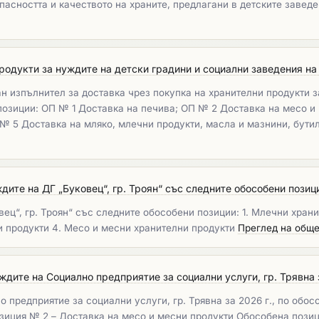
опасността и качеството на храните, предлагани в детските завед
родукти за нуждите на детски градини и социални заведения на 
н изпълнител за доставка чрез покупка на хранителни продукти з
озиции: ОП № 1 Доставка на печива; ОП № 2 Доставка на месо и 
 № 5 Доставка на мляко, млечни продукти, масла и мазнини, бути
ите на ДГ „Буковец“, гр. Троян“ със следните обособени позиции
ец“, гр. Троян“ със следните обособени позиции: 1. Млечни храни
и продукти 4. Месо и месни хранителни продукти
Преглед на обще
дите на Социално предприятие за социални услуги, гр. Трявна за
 предприятие за социални услуги, гр. Трявна за 2026 г., по обос
зиция № 2 – Доставка на месо и месни продукти Обособена позиц