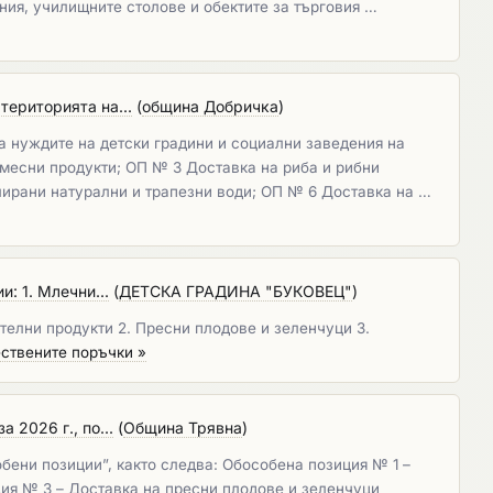
ения, училищните столове и обектите за търговия …
територията на...
(
община Добричка
)
а нуждите на детски градини и социални заведения на
месни продукти; ОП № 3 Доставка на риба и рибни
лирани натурални и трапезни води; ОП № 6 Доставка на …
: 1. Млечни...
(
ДЕТСКА ГРАДИНА "БУКОВЕЦ"
)
телни продукти 2. Пресни плодове и зеленчуци 3.
ствените поръчки »
 2026 г., по...
(
Община Трявна
)
обени позиции”, както следва: Обособена позиция № 1 –
ия № 3 – Доставка на пресни плодове и зеленчуци