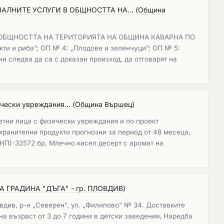
ЛНИТЕ УСЛУГИ В ОБЩНОСТТА НА...
(
Община
ОБЩНОСТТА НА ТЕРИТОРИЯТА НА ОБЩИНА КАВАРНА ПО
и и риба”; ОП № 4: „Плодове и зеленчуци”; ОП № 5:
и следва да са с доказан произход, да отговарят на
ически увреждания...
(
Община Вършец
)
етни лица с физически увреждания и по проект
хранителни продукти прогнозни за период от 48 месеца,
ЗНП)-32572 бр, Млечно кисел десерт с аромат на
А ГРАДИНА "ДЪГА" - гр. ПЛОВДИВ
)
вдив, р-н „Северен“, ул. „Филипово" № 34. Доставките
на възраст от 3 до 7 години в детски заведения, Наредба