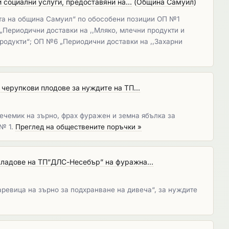
 социални услуги, предоставяни на...
(
Община Самуил
)
ята на община Самуил“ по обособени позиции ОП №1
„Периодични доставки на ,,Мляко, млечни продукти и
родукти“; ОП №6 „Периодични доставки на ,,Захарни
 черупкови плодове за нуждите на ТП...
eчемик на зърно, фрах фуражен и земна ябълка за
№ 1.
Преглед на обществените поръчки »
кладове на ТП”ДЛС-Несебър” на фуражна...
ревица на зърно за подхранване на дивеча“, за нуждите