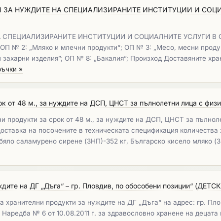
 ЗА НУЖДИТЕ НА СПЕЦИАЛИЗИРАНИТЕ ИНСТИТУЦИИ И СОЦИА
А СПЕЦИАЛИЗИРАНИТЕ ИНСТИТУЦИИ И СОЦИАЛНИТЕ УСЛУГИ В 
 № 2: „Мляко и млечни продукти“; ОП № 3: „Месо, месни продукт
и захарни изделия”; ОП № 8: „Бакалия”; Произход Доставяните хран
ръчки »
к от 48 м., за нуждите на ДСП, ЦНСТ за пълнолетни лица с физ
и продукти за срок от 48 м., за нуждите на ДСП, ЦНСТ за пълнол
оставка на посочените в техническата спецификация количества 
 бяло саламурено сирене (ЗНП)-352 кг, Българско кисело мляко (
дите на ДГ „Дъга“ – гр. Пловдив, по обособени позиции“
(
ДЕТСК
 хранителни продукти за нуждите на ДГ „Дъга“ на адрес: гр. Пло
Наредба № 6 от 10.08.2011 г. за здравословно хранене на децата 