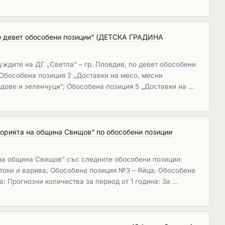
о девет обособени позиции“
(
ДЕТСКА ГРАДИНА
ждите на ДГ „Светла“ – гр. Пловдив, по девет обособени
 Обособена позиция 2 „Доставки на месо, месни
одове и зеленчуци”; Обособена позиция 5 „Доставки на …
торията на община Свищов“ по обособени позиции
 на община Свищов“ със следните обособени позиции:
токи и варива; Обособена позиция №3 – Яйца; Обособена
: Прогнозни количества за период от 1 година: За …