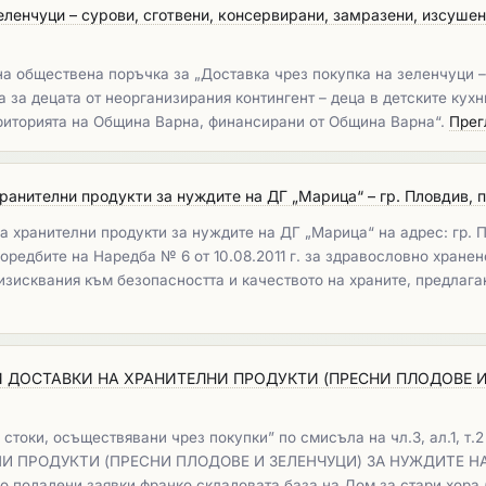
еленчуци – сурови, сготвени, консервирани, замразени, изсушен
на обществена поръчка за „Доставка чрез покупка на зеленчуци –
 за децата от неорганизирания контингент – деца в детските кухн
територията на Община Варна, финансирани от Община Варна“.
Прег
ранителни продукти за нуждите на ДГ „Марица“ – гр. Пловдив, 
 хранителни продукти за нуждите на ДГ „Марица“ на адрес: гр. П
редбите на Наредба № 6 от 10.08.2011 г. за здравословно хранене
 изисквания към безопасността и качеството на храните, предлага
 ДОСТАВКИ НА ХРАНИТЕЛНИ ПРОДУКТИ (ПРЕСНИ ПЛОДОВЕ И 
токи, осъществявани чрез покупки” по смисъла на чл.3, ал.1, т.2
 ПРОДУКТИ (ПРЕСНИ ПЛОДОВЕ И ЗЕЛЕНЧУЦИ) ЗА НУЖДИТЕ НА ДО
о подадени заявки франко складовата база на Дом за стари хора 