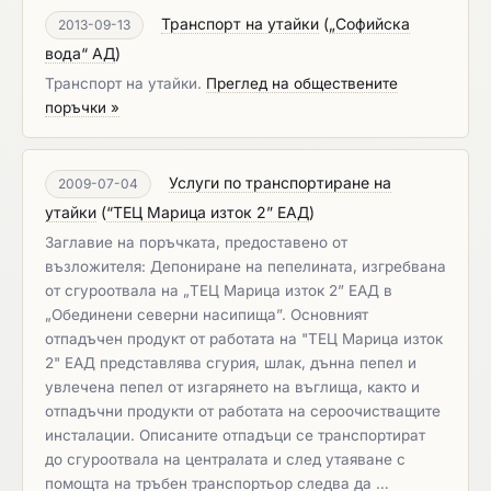
Транспорт на утайки
(
„Софийска
2013-09-13
вода“ АД
)
Транспорт на утайки.
Преглед на обществените
поръчки »
Услуги по транспортиране на
2009-07-04
утайки
(
“ТЕЦ Марица изток 2” ЕАД
)
Заглавие на поръчката, предоставено от
възложителя: Депониране на пепелината, изгребвана
от сгуроотвала на „ТЕЦ Марица изток 2” ЕАД в
„Обединени северни насипища”. Основният
отпадъчен продукт от работата на "ТЕЦ Марица изток
2" ЕАД представлява сгурия, шлак, дънна пепел и
увлечена пепел от изгарянето на въглища, както и
отпадъчни продукти от работата на сероочистващите
инсталации. Описаните отпадъци се транспортират
до сгуроотвала на централата и след утаяване с
помощта на тръбен транспортьор следва да …