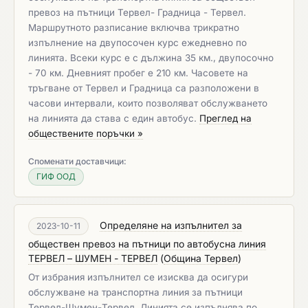
превоз на пътници Тервел- Градница - Тервел.
Маршрутното разписание включва трикратно
изпълнение на двупосочен курс ежедневно по
линията. Всеки курс е с дължина 35 км., двупосочно
- 70 км. Дневният пробег е 210 км. Часовете на
тръгване от Тервел и Градница са разположени в
часови интервали, които позволяват обслужването
на линията да става с един автобус.
Преглед на
обществените поръчки »
Споменати доставчици:
ГИФ ООД
Определяне на изпълнител за
2023-10-11
обществен превоз на пътници по автобусна линия
ТЕРВЕЛ – ШУМЕН - ТЕРВЕЛ
(
Община Тервел
)
От избрания изпълнител се изисква да осигури
обслужване на транспортна линия за пътници
Тервел-Шумен-Тервел. Линията се изпълнява по