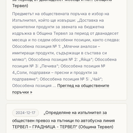
Тервел
)
Предметът на обществената поръчка е избор на
Изпълнител, който ще извърши: „Доставка на
хранителни продукти за звената на бюджетна
издръжка в Община Тервел за период от дванадесет
месеца и по седем обособени позиции, както следва:
Обособена позиция № 1: „Млечни аналози –
имитиращи продукти, съдържащи в състава си
мляко“; Обособена позиция № 2: „Яйца“; Обособена
позиция № 3: „Печива“; Обособена позиция №
4„Соли, подправки – пресни и продукти за
подправяне“; Обособена позиция № 5: „Чай“;
Обособена позиция …
Преглед на обществените
поръчки »
„Определяне на изпълнител за
2024-12-17
обществен превоз на пътници по автобусна линия
ТЕРВЕЛ – ГРАДНИЦА - ТЕРВЕЛ“
(
Община Тервел
)