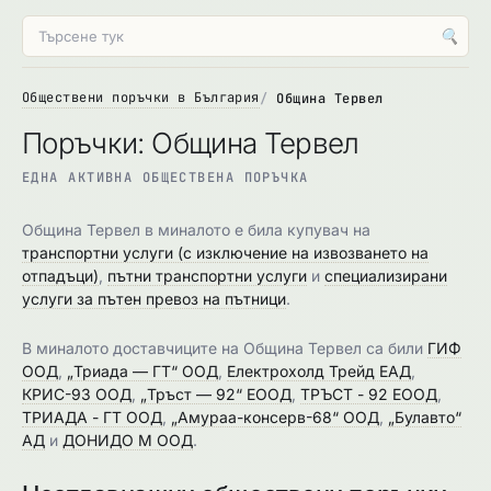
🔍
Обществени поръчки в България
Община Тервел
Поръчки: Община Тервел
ЕДНА АКТИВНА ОБЩЕСТВЕНА ПОРЪЧКА
Община Тервел в миналото е била купувач на
транспортни услуги (с изключение на извозването на
отпадъци)
,
пътни транспортни услуги
и
специализирани
услуги за пътен превоз на пътници
.
В миналото доставчиците на Община Тервел са били
ГИФ
ООД
,
„Триада — ГТ“ ООД
,
Електрохолд Трейд ЕАД
,
КРИС-93 ООД
,
„Тръст — 92“ ЕООД
,
ТРЪСТ - 92 ЕООД
,
ТРИАДА - ГТ ООД
,
„Амураа-консерв-68“ ООД
,
„Булавто“
АД
и
ДОНИДО М ООД
.