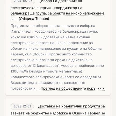
„Избор на доставчик на
2024-05-27
електрическа енергия , координатор на
балансираща група, за обекти на ниско напрежение
за...
(
Община Тервел
)
Предметът на обществената поръчка е избор на
Изпълнител , координатор на балансираща група,
който ще извърши доставка на нетна активна
електрическа енергия на ниско напрежение за
обекти на ниско напрежение за нуждите на Община
Тервел, обл. Добрич. Прогнозното количество
електрическа енергия за срока на действие на
договора от 12 (дванадесет) месеца е приблизително
1300 mWh (хиляда и триста мегаватчаса).
Количеството електрическа енергия се определя от
Възложителя в зависимост от конкретните
потребности и …
Преглед на обществените поръчки »
Доставка на хранителни продукти за
2023-12-01
звената на бюджетна издръжка в Община Тервел за