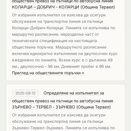
обществен превоз на пътници по автобусна линия
КОЛАРЦИ – ДОБРИЧ - КОЛАРЦИ
(
Община Тервел
)
От избрания изпълнител се изисква да осигури
обслужване на транспортна линия за пътници
Коларци-Добрич-Коларци. Линията се изпълнява по
маршрутно разписание, неразделна част от
техническата спецификация на настоящата
обществена поръчка. Маршрутното разписание
включва еднократно изпълнение на двупосочен курс
ежедневно по линията. Всеки курс е с дължина 48
км., двупосочно - 96 км. Дневният пробег е 96 км.
Преглед на обществените поръчки »
Определяне на изпълнител за
2025-09-12
обществен превоз на пътници по автобусна линия
ЗЪРНЕВО – ТЕРВЕЛ - ЗЪРНЕВО
(
Община Тервел
)
От избрания изпълнител се изисква да осигури
обслужване на транспортна линия за пътници
Зърнево-Тервел-Зърнево. Линията се изпълнява по