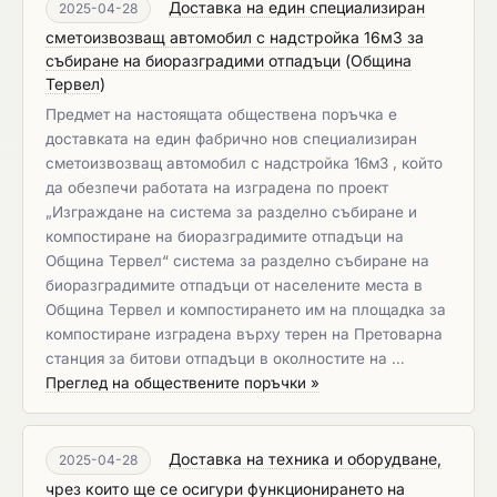
Доставка на един специализиран
2025-04-28
сметоизвозващ автомобил с надстройка 16м3 за
събиране на биоразградими отпадъци
(
Община
Тервел
)
Предмет на настоящата обществена поръчка е
доставката на един фабрично нов специализиран
сметоизвозващ автомобил с надстройка 16м3 , който
да обезпечи работата на изградена по проект
„Изграждане на система за разделно събиране и
компостиране на биоразградимите отпадъци на
Община Тервел“ система за разделно събиране на
биоразградимите отпадъци от населените места в
Община Тервел и компостирането им на площадка за
компостиране изградена върху терен на Претоварна
станция за битови отпадъци в околностите на …
Преглед на обществените поръчки »
Доставка на техника и оборудване,
2025-04-28
чрез които ще се осигури функционирането на