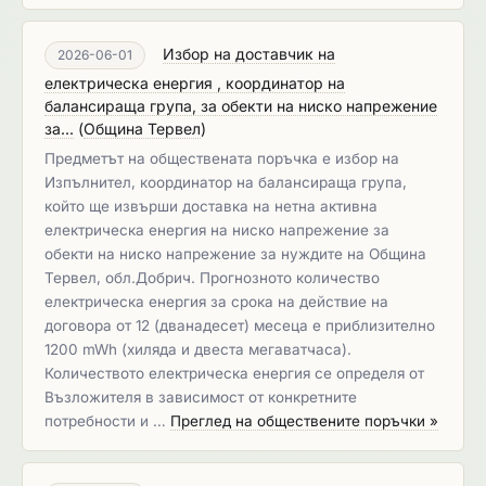
Избор на доставчик на
2026-06-01
електрическа енергия , координатор на
балансираща група, за обекти на ниско напрежение
за...
(
Община Тервел
)
Предметът на обществената поръчка е избор на
Изпълнител, координатор на балансираща група,
който ще извърши доставка на нетна активна
електрическа енергия на ниско напрежение за
обекти на ниско напрежение за нуждите на Община
Тервел, обл.Добрич. Прогнозното количество
електрическа енергия за срока на действие на
договора от 12 (дванадесет) месеца е приблизително
1200 mWh (хиляда и двеста мегаватчаса).
Количеството електрическа енергия се определя от
Възложителя в зависимост от конкретните
потребности и …
Преглед на обществените поръчки »