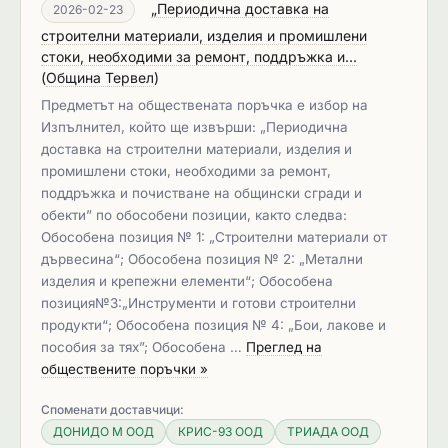
„Периодична доставка на
2026-02-23
строителни материали, изделия и промишлени
стоки, необходими за ремонт, поддръжка и...
(
Община Тервел
)
Предметът на обществената поръчка е избор на
Изпълнител, който ще извърши: „Периодична
доставка на строителни материали, изделия и
промишлени стоки, необходими за ремонт,
поддръжка и почистване на общински сгради и
обекти” по обособени позиции, както следва:
Обособена позиция № 1: „Строителни материали от
дървесина“; Обособена позиция № 2: „Метални
изделия и крепежни елементи“; Обособена
позиция№3:„Инструменти и готови строителни
продукти“; Обособена позиция № 4: „Бои, лакове и
пособия за тях”; Обособена …
Преглед на
обществените поръчки »
Споменати доставчици:
ДОНИДО М ООД
КРИС-93 ООД
ТРИАДА ООД