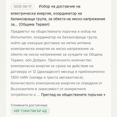
Избор на доставчик на
2025-06-17
електрическа енергия, координатор на
балансираща група, за обекти на ниско напрежение
за...
(
Община Тервел
)
Предметът на обществената поръчка е избор на
Изпълнител, координатор на балансираща група,
който ще извърши доставка на нетна активна
електрическа енергия на ниско напрежение за
обекти на ниско напрежение за нуждите на Община
Тервел, обл.Добрич. Прогнозното количество
електрическа енергия за срока на действие на
договора от 12 (дванадесет) месеца е приблизително
1300 mWh (хиляда и триста мегаватчаса).
Количеството електрическа енергия се определя от
Възложителя в зависимост от конкретните
потребности и …
Преглед на обществените поръчки »
Споменати доставчици:
КЕР ТОКИ ПАУЪР АД