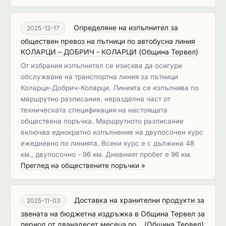
Определяне на изпълнител за
2025-12-17
обществен превоз на пътници по автобусна линия
КОЛАРЦИ – ДОБРИЧ - КОЛАРЦИ
(
Община Тервел
)
От избрания изпълнител се изисква да осигури
обслужване на транспортна линия за пътници
Коларци-Добрич-Коларци. Линията се изпълнява по
маршрутно разписание, неразделна част от
техническата спецификация на настоящата
обществена поръчка. Маршрутното разписание
включва еднократно изпълнение на двупосочен курс
ежедневно по линията. Всеки курс е с дължина 48
км., двупосочно - 96 км. Дневният пробег е 96 км.
Преглед на обществените поръчки »
Доставка на хранителни продукти за
2025-11-03
звената на бюджетна издръжка в Община Тервел за
период от дванадесет месеца по...
(
Община Тервел
)