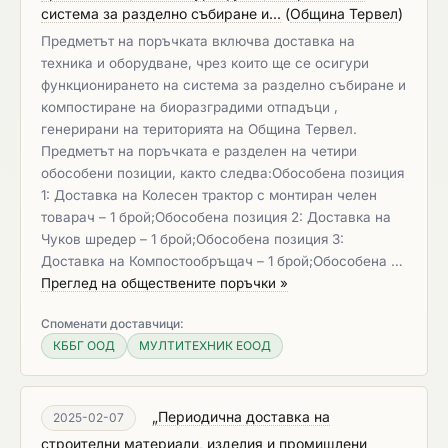
система за разделно събиране и...
(
Община Тервел
)
Предметът на поръчката включва доставка на
техника и оборудване, чрез които ще се осигури
функционирането на система за разделно събиране и
компостиране на биоразградими отпадъци ,
генерирани на територията на Община Тервел.
Предметът на поръчката е разделен на четири
обособени позиции, както следва:Обособена позиция
1: Доставка на Колесен трактор с монтиран челен
товарач – 1 брой;Обособена позиция 2: Доставка на
Чуков шредер – 1 брой;Обособена позиция 3:
Доставка на Компостообръщач – 1 брой;Обособена …
Преглед на обществените поръчки »
Споменати доставчици:
КББГ ООД
МУЛТИТЕХНИК ЕООД
„Периодична доставка на
2025-02-07
строителни материали, изделия и промишлени