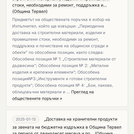
стоки, необходими за ремонт, поддръжка и...
(
Община Тервел
)
Предметът на обществената поръчка е избор на
Изпълнител, който ще извърши: „Периодична
доставка на строителни материали, изделия и
промишлени стоки, необходими за ремонт,
поддръжка и почистване на общински сгради и
обекти” по обособени позиции, както следва:
Обособена позиция № 1: „Строителни материали от
дървесина“; Обособена позиция № 2: „Метални
изделия и крепежни елементи“; Обособена
позиция№3:„Инструменти и готови строителни
продукти“; Обособена позиция № 4: „Бои, лакове,
облицовъчни материали и …
Преглед на
обществените поръчки »
„Доставка на хранителни продукти
2025-01-13
за звената на бюджетна издръжка в Община Тервел
за период от дванадесет месеца и по...
(
Община