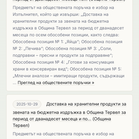
Предметът на обществената поръчка е избор на
Изпълнител, който ще извърши: „Доставка на
хранителни продукти за звената на бюджетна
издръжка в Община Тервел за период от дванадесет
месеца по осем обособени позиции, както следва:
Обособена позиция № 1: „Яйца“; Обособена позиция
№ 2: „Печива“; Обособена позиция № 3: „Соли,
подправки – пресни и продукти за подправяне“;
Обособена позиция № 4: „Готови за консумация
храни в консервиран вид“; Обособена позиция № 5:
„Млечни аналози – имитиращи продукти, съдържащи
…
Преглед на обществените поръчки »
Доставка на хранителни продукти за
2025-10-29
звената на бюджетна издръжка в Община Тервел за
период от дванадесет месеца и по...
(
Община
Тервел
)
Предметът на обществената поръчка е избор на