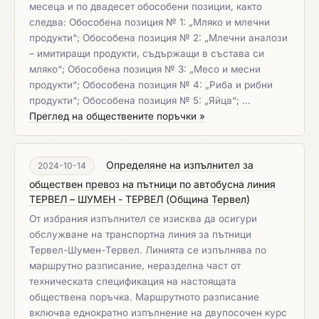
месеца и по двадесет обособени позиции, както
следва: Обособена позиция № 1: „Мляко и млечни
продукти“; Обособена позиция № 2: „Млечни аналози
– имитиращи продукти, съдържащи в състава си
мляко“; Обособена позиция № 3: „Месо и месни
продукти“; Обособена позиция № 4: „Риба и рибни
продукти“; Обособена позиция № 5: „Яйца“; …
Преглед на обществените поръчки »
Определяне на изпълнител за
2024-10-14
обществен превоз на пътници по автобусна линия
ТЕРВЕЛ – ШУМЕН - ТЕРВЕЛ
(
Община Тервел
)
От избрания изпълнител се изисква да осигури
обслужване на транспортна линия за пътници
Тервел-Шумен-Тервел. Линията се изпълнява по
маршрутно разписание, неразделна част от
техническата спецификация на настоящата
обществена поръчка. Маршрутното разписание
включва еднократно изпълнение на двупосочен курс