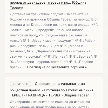
период от дванадесет месеца и по...
(
Община
Тервел
)
Доставка на хранителни продукти за звената на
бюджетна издръжка в Община Тервел за период 12 от
месеца и по 12 обособени позиции, както следва: № 1:
„Мляко и млечни продукти“; № 2: „Мл.аналози –
имитиращи продукти, съдържащи в състава си
мляко“; № 3: „Месо и месни продукти“; № 4: „Риба и
рибни продукти“; № 5: „Яйца“; № 6: „Масла и
мазнини“; № 7: „Зърнено-житни храни и храни на
зърнжитна основа“; № 8: „Печива“; № 9: „Варива“; №
10: „Зеленчуци - сурови, сготвени“; № 11: „Плодове –
пресни, …
Преглед на обществените поръчки »
Определяне на изпълнител за
2023-10-11
обществен превоз на пътници по автобусна линия
ТЕРВЕЛ – ГРАДНИЦА - ТЕРВЕЛ
(
Община Тервел
)
От избрания изпълнител се изисква да извършва
обслужване на транспортна линия за обществен