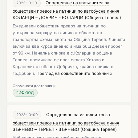
Определяне на изпълнител за
2023-10-10
обществен превоз на пътници по автобусна линия
КОЛАРЦИ – ДОБРИЧ - КОЛАРЦИ
(
Община Тервел
)
Ежедневен обществен превоз на пътници по
утвърдена маршрутна линия от областната
транспортна схема, квота на Община Тервел. Линията
включва два курса дневно и има общ дневен пробег
от 96 км. Начална спирка е с.Коларци в община
Тервел, преминава се през селата Хитово и
Карапелит от област Добричка, крайна спирка е
гр.Добрич.
Преглед на обществените поръчки »
Споменати доставчици:
ГИФ ООД
Определяне на изпълнител за
2023-10-09
обществен превоз на пътници по автобусна линия
ЗЪРНЕВО – ТЕРВЕЛ - ЗЪРНЕВО
(
Община Тервел
)
Избраният изпълнител трябва да обслужва