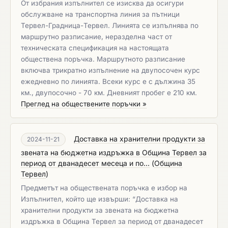
От избрания изпълнител се изисква да осигури
обслужване на транспортна линия за пътници
Тервел-Градница-Тервел. Линията се изпълнява по
маршрутно разписание, неразделна част от
техническата спецификация на настоящата
обществена поръчка. Маршрутното разписание
включва трикратно изпълнение на двупосочен курс
ежедневно по линията. Всеки курс е с дължина 35
км., двупосочно - 70 км. Дневният пробег е 210 км.
Преглед на обществените поръчки »
Доставка на хранителни продукти за
2024-11-21
звената на бюджетна издръжка в Община Тервел за
период от дванадесет месеца и по...
(
Община
Тервел
)
Предметът на обществената поръчка е избор на
Изпълнител, който ще извърши: “Доставка на
хранителни продукти за звената на бюджетна
издръжка в Община Тервел за период от дванадесет