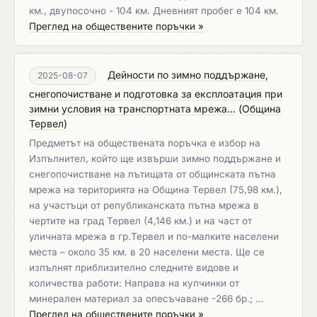
км., двупосочно - 104 км. Дневният пробег е 104 км.
Преглед на обществените поръчки »
Дейности по зимно поддържане,
2025-08-07
снегопочистване и подготовка за експлоатация при
зимни условия на транспортната мрежа...
(
Община
Тервел
)
Предметът на обществената поръчка е избор на
Изпълнител, който ще извърши зимно поддържане и
снегопочистване на пътищата от общинската пътна
мрежа на територията на Община Тервел (75,98 км.),
на участъци от републиканската пътна мрежа в
чертите на град Тервел (4,146 км.) и на част от
уличната мрежа в гр.Тервел и по-малките населени
места – около 35 км. в 20 населени места. Ще се
изпълнят приблизително следните видове и
количества работи: Направа на купчинки от
минерален материал за опесъчаване -266 бр.; …
Преглед на обществените поръчки »