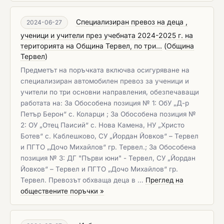
Специализиран превоз на деца ,
2024-06-27
ученици и учители през учебната 2024-2025 г. на
територията на Община Тервел, по три...
(
Община
Тервел
)
Предметът на поръчката включва осигуряване на
специализиран автомобилен превоз за ученици и
учители по три основни направления, обезпечаващи
работата на: За Обособена позиция № 1: ОбУ „Д-р
Петър Берон“ с. Коларци ; За Обособена позиция №
2: ОУ „Отец Паисий“ с. Нова Камена, НУ „Христо
Ботев“ с. Каблешково, СУ „Йордан Йовков“ – Тервел
и ПГТО „Дочо Михайлов“ гр. Тервел.; За Обособена
позиция № 3: ДГ "Първи юни" - Тервел, СУ „Йордан
Йовков“ – Тервел и ПГТО „Дочо Михайлов“ гр.
Тервел. Превозът обхваща деца в …
Преглед на
обществените поръчки »