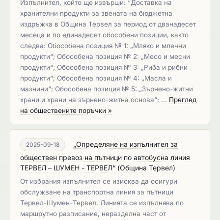
Изпълнител, който ще извърши: “Доставка на
хранителни продукти за звената на бюджетна
издръжка в Община Тервел за период от дванадесет
месеца и по единадесет обособени позиции, както
следва: Обособена позиция № 1: „Мляко и млечни
продукти“; Обособена позиция № 2: „Месо и месни
продукти“; Обособена позиция № 3: „Риба и рибни
продукти“; Обособена позиция № 4: „Масла и
мазнини“; Обособена позиция № 5: „Зърнено-житни
храни и храни на зърнено-житна основа“; …
Преглед
на обществените поръчки »
„Определяне на изпълнител за
2025-09-18
обществен превоз на пътници по автобусна линия
ТЕРВЕЛ – ШУМЕН - ТЕРВЕЛ“
(
Община Тервел
)
От избрания изпълнител се изисква да осигури
обслужване на транспортна линия за пътници
Тервел-Шумен-Тервел. Линията се изпълнява по
маршрутно разписание, неразделна част от