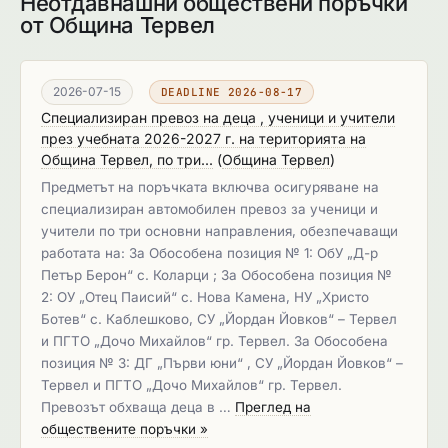
Неотдавнашни обществени поръчки
от Община Тервел
2026-07-15
DEADLINE 2026-08-17
Специализиран превоз на деца , ученици и учители
през учебната 2026-2027 г. на територията на
Община Тервел, по три...
(
Община Тервел
)
Предметът на поръчката включва осигуряване на
специализиран автомобилен превоз за ученици и
учители по три основни направления, обезпечаващи
работата на: За Обособена позиция № 1: ОбУ „Д-р
Петър Берон“ с. Коларци ; За Обособена позиция №
2: ОУ „Отец Паисий“ с. Нова Камена, НУ „Христо
Ботев“ с. Каблешково, СУ „Йордан Йовков“ – Тервел
и ПГТО „Дочо Михайлов“ гр. Тервел. За Обособена
позиция № 3: ДГ „Първи юни“ , СУ „Йордан Йовков“ –
Тервел и ПГТО „Дочо Михайлов“ гр. Тервел.
Превозът обхваща деца в …
Преглед на
обществените поръчки »