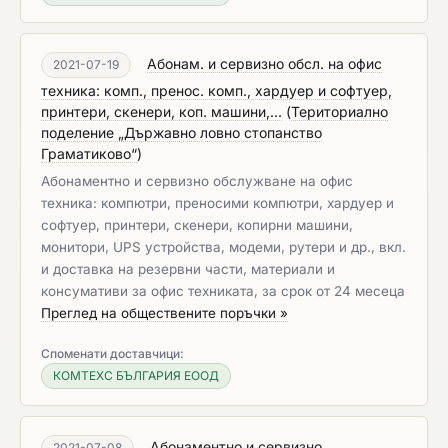
Абонам. и сервизно обсл. на офис
2021-07-19
техника: комп., пренос. комп., хардуер и софтуер,
принтери, скенери, коп. машини,...
(
Териториално
поделение „Държавно ловно стопанство
Граматиково“
)
Абонаментно и сервизно обслужване на офис
техника: компютри, преносими компютри, хардуер и
софтуер, принтери, скенери, копирни машини,
монитори, UPS устройства, модеми, рутери и др., вкл.
и доставка на резервни части, материали и
консумативи за офис техниката, за срок от 24 месеца
Преглед на обществените поръчки »
Споменати доставчици:
КОМТЕХС БЪЛГАРИЯ ЕООД
Абонаментно и сервизно
2021-07-08