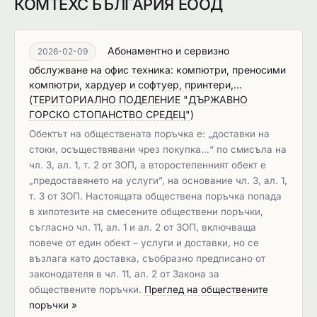
КОМТЕХС БЪЛГАРИЯ ЕООД
Абонаментно и сервизно
2026-02-09
обслужване на офис техника: компютри, преносими
компютри, хардуер и софтуер, принтери,...
(
ТЕРИТОРИАЛНО ПОДЕЛЕНИЕ "ДЪРЖАВНО
ГОРСКО СТОПАНСТВО СРЕДЕЦ"
)
Обектът на обществената поръчка е: „доставки на
стоки, осъществявани чрез покупка…“ по смисъла на
чл. 3, ал. 1, т. 2 от ЗОП, а второстепенният обект е
„предоставянето на услуги”, на основание чл. 3, ал. 1,
т. 3 от ЗОП. Настоящата обществена поръчка попада
в хипотезите на смесените обществени поръчки,
съгласно чл. 11, ал. 1 и ал. 2 от ЗОП, включваща
повече от един обект – услуги и доставки, но се
възлага като доставка, съобразно предписано от
законодателя в чл. 11, ал. 2 от Закона за
обществените поръчки.
Преглед на обществените
поръчки »