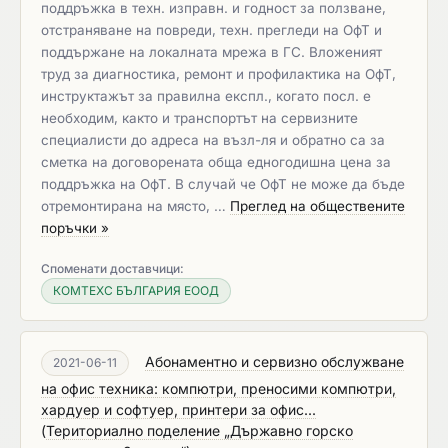
поддръжка в техн. изправн. и годност за ползване,
отстраняване на повреди, техн. прегледи на ОфТ и
поддържане на локалната мрежа в ГС. Вложеният
труд за диагностика, ремонт и профилактика на ОфТ,
инструктажът за правилна експл., когато посл. е
необходим, както и транспортът на сервизните
специалисти до адреса на възл-ля и обратно са за
сметка на договорената обща едногодишна цена за
поддръжка на ОфТ. В случай че ОфТ не може да бъде
отремонтирана на място, …
Преглед на обществените
поръчки »
Споменати доставчици:
КОМТЕХС БЪЛГАРИЯ ЕООД
Абонаментно и сервизно обслужване
2021-06-11
на офис техника: компютри, преносими компютри,
хардуер и софтуер, принтери за офис...
(
Териториално поделение „Държавно горско