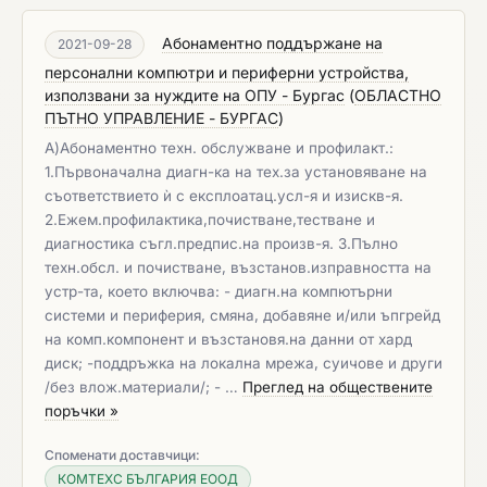
Абонаментно поддържане на
2021-09-28
персонални компютри и периферни устройства,
използвани за нуждите на ОПУ - Бургас
(
ОБЛАСТНО
ПЪТНО УПРАВЛЕНИЕ - БУРГАС
)
А)Абонаментно техн. обслужване и профилакт.:
1.Първоначална диагн-ка на тех.за установяване на
съответствието ѝ с експлоатац.усл-я и изискв-я.
2.Ежем.профилактика,почистване,тестване и
диагностика съгл.предпис.на произв-я. 3.Пълно
техн.обсл. и почистване, възстанов.изправността на
устр-та, което включва: - диагн.на компютърни
системи и периферия, смяна, добавяне и/или ъпгрейд
на комп.компонент и възстановя.на данни от хард
диск; -поддръжка на локална мрежа, суичове и други
/без влож.материали/; - …
Преглед на обществените
поръчки »
Споменати доставчици:
КОМТЕХС БЪЛГАРИЯ ЕООД