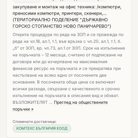
закупуване и монтаж на офис техника: /компютри,
преносими компютри, принтери, скенери,...
(
ТЕРИТОРИАЛНО ПОДЕЛЕНИЕ "ДЪРЖАВНО
ГОРСКО СТОПАНСТВО НОВО ПАНИЧАРЕВО"
)
Открита процедура по реда на ЗОП и се провежда по
реда на чл.18, ал.1, т.1, във връзка с чл.20, ал.1, т.1, б.
„б” от ЗОП, вр. чл.73, ал.1 от ЗОП. Срок на изпълнение
на поръчката – 12 месеца, считано от подписване на
договора или до изчерпване на максималния
финансов ресурс на поръчката и се прекратява при
настъпване на всяко едно от посочените две
основания. В посочената обща цена се включват
всички разходи, свързани с качественото и срочно
изпълнение на поръчката в описания вид и обхват.
ВЪЗЛОЖИТЕЛЯТ …
Преглед на обществените
поръчки »
Споменати доставчици:
КОМТЕХС БЪЛГАРИЯ ЕООД