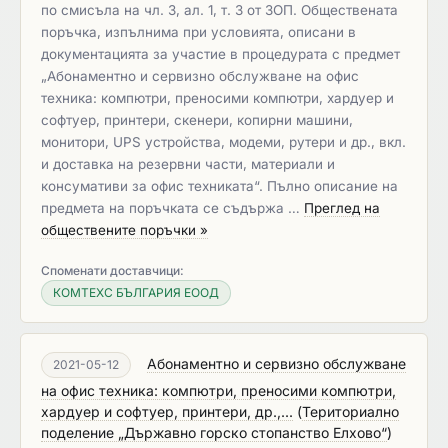
по смисъла на чл. 3, ал. 1, т. 3 от ЗОП. Обществената
поръчка, изпълнима при условията, описани в
документацията за участие в процедурата с предмет
„Абонаментно и сервизно обслужване на офис
техника: компютри, преносими компютри, хардуер и
софтуер, принтери, скенери, копирни машини,
монитори, UPS устройства, модеми, рутери и др., вкл.
и доставка на резервни части, материали и
консумативи за офис техниката“. Пълно описание на
предмета на поръчката се съдържа …
Преглед на
обществените поръчки »
Споменати доставчици:
КОМТЕХС БЪЛГАРИЯ ЕООД
Абонаментно и сервизно обслужване
2021-05-12
на офис техника: компютри, преносими компютри,
хардуер и софтуер, принтери, др.,...
(
Териториално
поделение „Държавно горско стопанство Елхово“
)