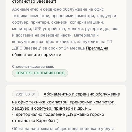
стопанство Звездец“
)
Абонаментно и сервизно обслужване на офис
техника: компютри, преносими компютри, хардуер и
софтуер, принтери, скенери, копирни машини,
монитори, UPS устройства, модеми, рутери и др., вкл.
и доставка на резервни части, материали и
консумативи за офис техниката, за нуждите на ТП
„ДГС Звездец“ за срок от 24 месеца
Преглед на
обществените поръчки »
Споменати доставчици:
КОМТЕХС БЪЛГАРИЯ ЕООД
Абонаментно и сервизно обслужване
2021-06-01
на офис техника компютри, преносими компютри,
хардуер и софтуер, принтери и др. и...
(
Териториално поделение „Държавно горско
стопанство Карнобат“
)
Обект на настоящата обществена поръчка е услуга