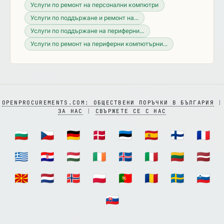
Услуги по ремонт на персонални компютри
Услуги по поддържане и ремонт на...
Услуги по поддържане на периферни...
Услуги по ремонт на периферни компютърни...
OPENPROCUREMENTS.COM: ОБЩЕСТВЕНИ ПОРЪЧКИ В БЪЛГАРИЯ
|
ЗА НАС
|
СВЪРЖЕТЕ СЕ С НАС
🇧🇬
🇨🇿
🇩🇪
🇩🇰
🇪🇪
🇪🇸
🇫🇮
🇫🇷
🇬🇷
🇭🇷
🇭🇺
🇮🇪
🇮🇸
🇮🇹
🇱🇹
🇱🇻
🇲🇰
🇳🇱
🇳🇴
🇵🇱
🇵🇹
🇷🇴
🇸🇪
🇸🇮
🇸🇰