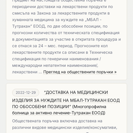
Предмет на настоящата обществена поръчка e
периодични дoставки на лекарствени продукти по
смисъла на Закона за лекарствените продукти в
хуманната медицина за нуждите на „МБАЛ -
Тутракан” ЕООД, по две обособени позиции, по
прогнозни количества от техническата спецификация
в документацията за участие в откритата процедура и
се отнася за 24 – мес. период. Прогнозните кол
лекарствените продукти са описани в Техническа
спецификация по генерични наименования /
международни непатентни наименования/,
лекарствени …
Преглед на обществените поръчки »
“ДОСТАВКА НА МЕДИЦИНСКИ
2022-12-29
ИЗДЕЛИЯ ЗА НУЖДИТЕ НА МБАЛ-ТУТРАКАН ЕООД
ПО ОБОСОБЕНИ ПОЗИЦИИ”
(
Многопрофилна
болница за активно лечение-Тутракан ЕООД
)
Обществената поръчка включва доставка на
различни видове медицински изделия/консумативи,