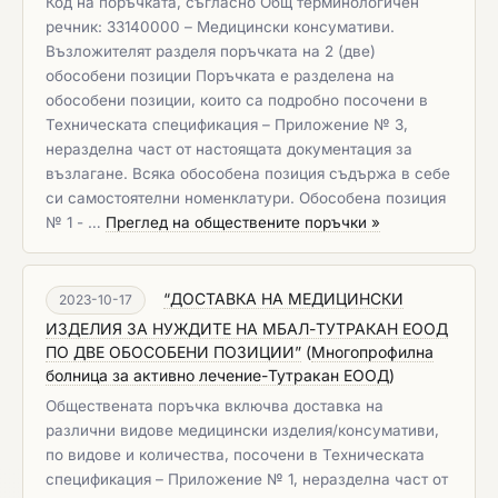
Код на поръчката, съгласно Общ терминологичен
речник: 33140000 – Медицински консумативи.
Възложителят разделя поръчката на 2 (две)
обособени позиции Поръчката е разделена на
обособени позиции, които са подробно посочени в
Техническата спецификация – Приложение № 3,
неразделна част от настоящата документация за
възлагане. Всяка обособена позиция съдържа в себе
си самостоятелни номенклатури. Обособена позиция
№ 1 - …
Преглед на обществените поръчки »
“ДОСТАВКА НА МЕДИЦИНСКИ
2023-10-17
ИЗДЕЛИЯ ЗА НУЖДИТЕ НА МБАЛ-ТУТРАКАН ЕООД
ПО ДВЕ ОБОСОБЕНИ ПОЗИЦИИ”
(
Многопрофилна
болница за активно лечение-Тутракан ЕООД
)
Обществената поръчка включва доставка на
различни видове медицински изделия/консумативи,
по видове и количества, посочени в Техническата
спецификация – Приложение № 1, неразделна част от