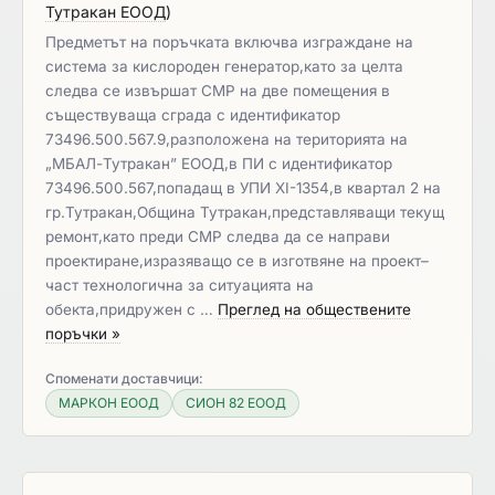
Тутракан ЕООД
)
Предметът на поръчката включва изграждане на
система за кислороден генератор,като за целта
следва се извършат СМР на две помещения в
съществуваща сграда с идентификатор
73496.500.567.9,разположена на територията на
„МБАЛ-Тутракан” ЕООД,в ПИ с идентификатор
73496.500.567,попадащ в УПИ ХІ-1354,в квартал 2 на
гр.Тутракан,Община Тутракан,представляващи текущ
ремонт,като преди СМР следва да се направи
проектиране,изразяващо се в изготвяне на проект–
част технологична за ситуацията на
обекта,придружен с …
Преглед на обществените
поръчки »
Споменати доставчици:
МАРКОН ЕООД
СИОН 82 ЕООД