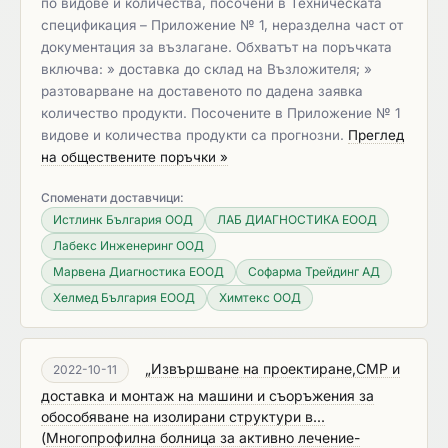
по видове и количества, посочени в Техническата
спецификация – Приложение № 1, неразделна част от
документация за възлагане. Обхватът на поръчката
включва: » доставка до склад на Възложителя; »
разтоварване на доставеното по дадена заявка
количество продукти. Посочените в Приложение № 1
видове и количества продукти са прогнозни.
Преглед
на обществените поръчки »
Споменати доставчици:
Истлинк България ООД
ЛАБ ДИАГНОСТИКА ЕООД
Лабекс Инженеринг ООД
Марвена Диагностика ЕООД
Софарма Трейдинг АД
Хелмед България ЕООД
Химтекс ООД
„Извършване на проектиране,СМР и
2022-10-11
доставка и монтаж на машини и съоръжения за
обособяване на изолирани структури в...
(
Многопрофилна болница за активно лечение-