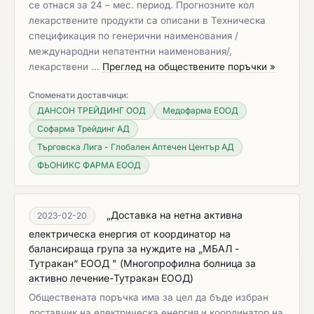
се отнася за 24 – мес. период. Прогнозните кол
лекарствените продукти са описани в Техническа
спецификация по генерични наименования /
международни непатентни наименования/,
лекарствени …
Преглед на обществените поръчки »
Споменати доставчици:
ДАНСОН ТРЕЙДИНГ ООД
Медофарма ЕООД
Софарма Трейдинг АД
Търговска Лига - Глобален Аптечен Център АД
ФЬОНИКС ФАРМА ЕООД
„Доставка на нетна активна
2023-02-20
електрическа енергия от координатор на
балансираща група за нуждите на „МБАЛ -
Тутракан“ ЕООД "
(
Многопрофилна болница за
активно лечение-Тутракан ЕООД
)
Обществената поръчка има за цел да бъде избран
доставчик на електрическа енергия и координатор на