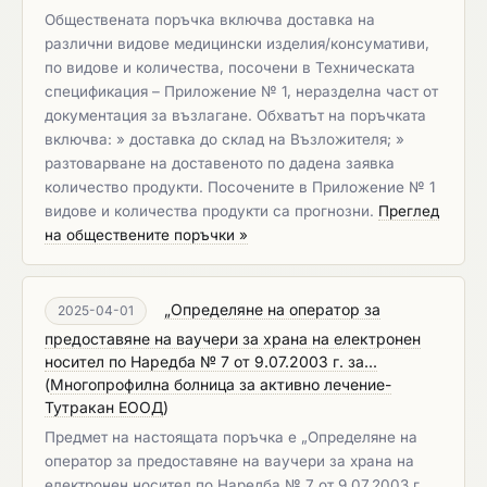
Обществената поръчка включва доставка на
различни видове медицински изделия/консумативи,
по видове и количества, посочени в Техническата
спецификация – Приложение № 1, неразделна част от
документация за възлагане. Обхватът на поръчката
включва: » доставка до склад на Възложителя; »
разтоварване на доставеното по дадена заявка
количество продукти. Посочените в Приложение № 1
видове и количества продукти са прогнозни.
Преглед
на обществените поръчки »
„Определяне на оператор за
2025-04-01
предоставяне на ваучери за храна на електронен
носител по Наредба № 7 от 9.07.2003 г. за...
(
Многопрофилна болница за активно лечение-
Тутракан ЕООД
)
Предмет на настоящата поръчка е „Определяне на
оператор за предоставяне на ваучери за храна на
електронен носител по Наредба № 7 от 9.07.2003 г.