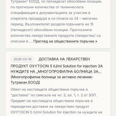
Тутракан” ЕООД, по петнадесет обособени позиции,
по прогнозни количества от техническата
спецификация в документацията за участие в
откритата процедура и се отнася за 24 – месечен
период. Възложителят разделя поръчката на 15
(петнадесет) обособени позиции. Прогнозните
количества лекарствените продукти /лекарства/ са
описани в …
Преглед на обществените поръчки »
ДОСТАВКА НА ЛЕКАРСТВЕН
2026-03-19
ПРОДУКТ OXYTOCIN 5 IU/ml Solution for injection ЗА
НУЖДИТЕ НА „МНОГОПРОФИЛНА БОЛНИЦА ЗА...
(
Многопрофилна болница за активно лечение-
Тутракан ЕООД
)
Обект на настоящата обществена поръчка е
"доставка" по смисъла на чл. 3, ал. 1, т. 2 от ЗОП.
Предмет на настоящата обществена поръчка e
периодични дoставки на лекарствен продукт
OXYTOCIN 5 IU/ml Solution for injection за нуждите на