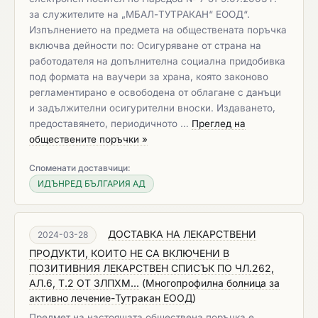
за служителите на „МБАЛ-ТУТРАКАН“ ЕООД“.
Изпълнението на предмета на обществената поръчка
включва дейности по: Осигуряване от страна на
работодателя на допълнителна социална придобивка
под формата на ваучери за храна, която законово
регламентирано е освободена от облагане с данъци
и задължителни осигурителни вноски. Издаването,
предоставянето, периодичното …
Преглед на
обществените поръчки »
Споменати доставчици:
ИДЪНРЕД БЪЛГАРИЯ АД
ДОСТАВКА НА ЛЕКАРСТВЕНИ
2024-03-28
ПРОДУКТИ, КОИТО НЕ СА ВКЛЮЧЕНИ В
ПОЗИТИВНИЯ ЛЕКАРСТВЕН СПИСЪК ПО ЧЛ.262,
АЛ.6, Т.2 ОТ ЗЛПХМ...
(
Многопрофилна болница за
активно лечение-Тутракан ЕООД
)
Предмет на настоящата обществена поръчка e