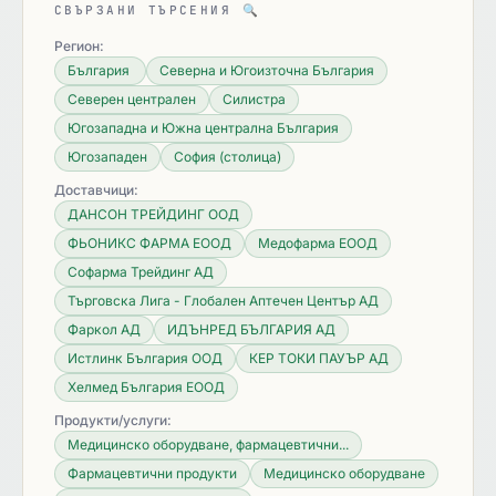
СВЪРЗАНИ ТЪРСЕНИЯ
🔍
Регион:
България
Северна и Югоизточна България
Северен централен
Силистра
Югозападна и Южна централна България
Югозападен
София (столица)
Доставчици:
ДАНСОН ТРЕЙДИНГ ООД
ФЬОНИКС ФАРМА ЕООД
Медофарма ЕООД
Софарма Трейдинг АД
Търговска Лига - Глобален Аптечен Център АД
Фаркол АД
ИДЪНРЕД БЪЛГАРИЯ АД
Истлинк България ООД
КЕР ТОКИ ПАУЪР АД
Хелмед България ЕООД
Продукти/услуги:
Медицинско оборудване, фармацевтични...
Фармацевтични продукти
Медицинско оборудване