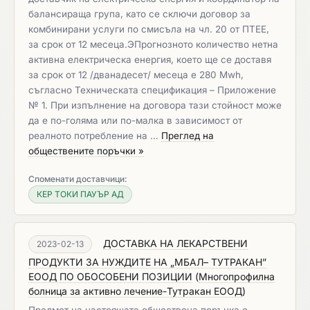
балансираща група, като се сключи договор за
комбинирани услуги по смисъла на чл. 20 от ПТЕЕ,
за срок от 12 месеца.ЭПрогнозното количество нетна
активна електрическа енергия, което ще се доставя
за срок от 12 /дванадесет/ месеца е 280 Mwh,
съгласно Техническата спецификация – Приложение
№ 1. При изпълнение на договора тази стойност може
да е по-голяма или по-малка в зависимост от
реалното потребление на …
Преглед на
обществените поръчки »
Споменати доставчици:
КЕР ТОКИ ПАУЪР АД
ДОСТАВКА НА ЛЕКАРСТВЕНИ
2023-02-13
ПРОДУКТИ ЗА НУЖДИТЕ НА „МБАЛ– ТУТРАКАН”
ЕООД ПО ОБОСОБЕНИ ПОЗИЦИИ
(
Многопрофилна
болница за активно лечение-Тутракан ЕООД
)