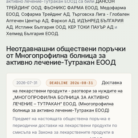
активно лечение-Тутракан ЕООД са били
ДАНСОН
ТРЕЙДИНГ ООД
,
ФЬОНИКС ФАРМА ЕООД
,
Медофарма
ЕООД
,
Софарма Трейдинг АД
,
Търговска Лига - Глобален
Аптечен Център АД
,
Фаркол АД
,
ИДЪНРЕД БЪЛГАРИЯ
АД
,
Истлинк България ООД
,
КЕР ТОКИ ПАУЪР АД
и
Хелмед България ЕООД
.
Неотдавнашни обществени поръчки
от Многопрофилна болница за
активно лечение-Тутракан ЕООД
Доставка
2026-07-31
DEADLINE 2026-08-31
на лекарствени продукти - разтвори за нуждите на
„МНОГОПРОФИЛНА БОЛНИЦА ЗА АКТИВНО
ЛЕЧЕНИЕ – ТУТРАКАН” ЕООД.
(
Многопрофилна
болница за активно лечение-Тутракан ЕООД
)
Предмет на настоящата обществена поръчка e
периодични дoставки на лекарствени продукти по
смисъла на Закона за лекарствените продукти в