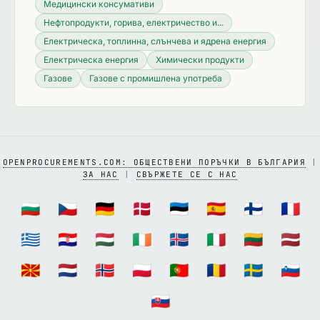
Медицински консумативи
Нефтопродукти, горива, електричество и...
Електрическа, топлинна, слънчева и ядрена енергия
Електрическа енергия
Химически продукти
Газове
Газове с промишлена употреба
OPENPROCUREMENTS.COM: ОБЩЕСТВЕНИ ПОРЪЧКИ В БЪЛГАРИЯ
|
ЗА НАС
|
СВЪРЖЕТЕ СЕ С НАС
🇧🇬
🇨🇿
🇩🇪
🇩🇰
🇪🇪
🇪🇸
🇫🇮
🇫🇷
🇬🇷
🇭🇷
🇭🇺
🇮🇪
🇮🇸
🇮🇹
🇱🇹
🇱🇻
🇲🇰
🇳🇱
🇳🇴
🇵🇱
🇵🇹
🇷🇴
🇸🇪
🇸🇮
🇸🇰