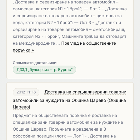
„Доставка и сервизиране на товарен автомобил –
самосвал, категория N1 - 1 брой”; — Лот 2 - „Доставка
и сервизиране на товарен автомобил – цистерна за
вода, категория N2 - 1 брой”; — Лот 3 - „Доставка и
сервизиране на товарен автомобил – сметосъбиращ,
категория N3 - 1 брой”; Машините трябва да отговарят
на международните …
Преглед на обществените
поръчки »
Споменати доставчици:
ДЗЗД „булсервиз – гр. Бургас”
Доставка на специализирани товарни
2012-11-16
автомобили за нуждите на Община Царево
(
Община
Царево
)
Предмет на обществената поръчка е доставка на
специализирани товарни автомобили за нуждите на
Община Царево. Поръчката е разделена в 3
обособени позиции (лот): — Лот 1 - „Доставка на