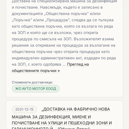
Доставка на специализирана машина за дезинфекция
и почистване. Навсякъде, където е записано в
документацията „Обществена поръчка” и/или
„Поръчка” и/или „Процедура”, следва да се тълкува
като обществена поръчка, която се възлага по реда
на ЗОП и която ще се възложи, чрез открита
процедура по смисъла на ЗОП. Възложителят взима
решение за откриване на процедура за възлагане на
обществена поръчка чрез открита процедура като
индивидуален административен акт, издаден по реда
на ЗОП, с което одобрява …
Преглед на
обществените поръчки »
Споменати доставчици:
ЖО АУТО МОТОР ЕООД
„ДОСТАВКА НА ФАБРИЧНО НОВА
2021-12-15
МАШИНА ЗА ДЕЗИНФЕКЦИЯ, МИЕНЕ И
ПОЧИСТВАНЕ НА УЛИЦИ И ПЕШЕХОДНИ ЗОНИ И
ГАРАНЦИОННОТО Й...
(
Община Девин
)