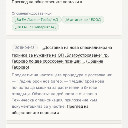
Преглед на обществените поръчки »
Споменати доставчици:
„Би Ем Лизинг-Трейд“ АД
„Мултитехник“ ЕООД
„Си Ем Ел България“ АД
„Доставка на нова специализиранa
2016-04-13
техника за нуждите на ОП „Благоустрояване” гр.
Габрово по две обособени позиции:...
(
Община
Габрово
)
Предметът на настоящата процедура е доставка на:
— 1 /един/ брой нов багер; — 1 /един/ брой нова
почистваща машина за растителни и битови
отпадъци. Обхватът на дейноста е съгласно
Техническа спецификация, приложение към
документацията за участие.
Преглед на
обществените поръчки »