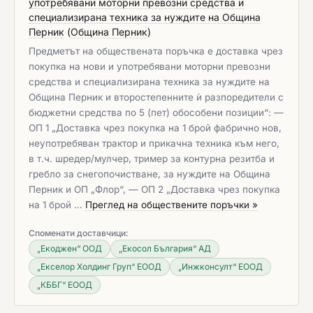
употребявани моторни превозни средства и
специализирана техника за нуждите на Община
Перник
(
Община Перник
)
Предметът на обществената поръчка е доставка чрез
покупка на нови и употребявани моторни превозни
средства и специализирана техника за нуждите на
Община Перник и второстепенните ѝ разпоредители с
бюджетни средства по 5 (пет) обособени позиции“: —
ОП 1 „Доставка чрез покупка на 1 брой фабрично нов,
неупотребяван трактор и прикачна техника към него,
в т.ч. шредер/мулчер, тример за контурна резитба и
гребло за снегопочистване, за нуждите на Община
Перник и ОП „Флор“, — ОП 2 „Доставка чрез покупка
на 1 брой …
Преглед на обществените поръчки »
Споменати доставчици:
„Екоджен“ ООД
„Екосол България“ АД
„Екселор Холдинг Груп“ ЕООД
„Инжконсулт“ ЕООД
„КББГ“ ЕООД