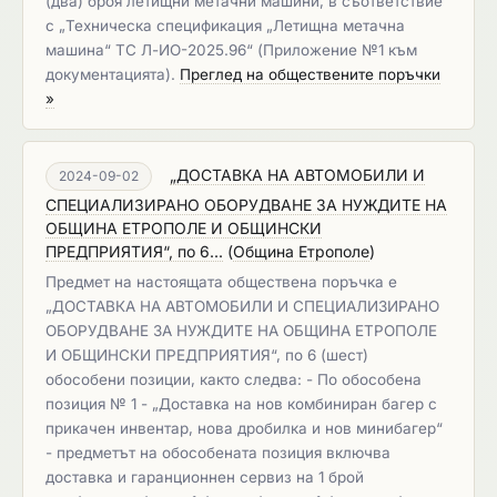
(два) броя летищни метачни машини, в съответствие
с „Техническа спецификация „Летищна метачна
машина“ ТС Л-ИО-2025.96“ (Приложение №1 към
документацията).
Преглед на обществените поръчки
»
„ДОСТАВКА НА АВТОМОБИЛИ И
2024-09-02
СПЕЦИАЛИЗИРАНО ОБОРУДВАНЕ ЗА НУЖДИТЕ НА
ОБЩИНА ЕТРОПОЛЕ И ОБЩИНСКИ
ПРЕДПРИЯТИЯ“, по 6...
(
Община Етрополе
)
Предмет на настоящата обществена поръчка е
„ДОСТАВКА НА АВТОМОБИЛИ И СПЕЦИАЛИЗИРАНО
ОБОРУДВАНЕ ЗА НУЖДИТЕ НА ОБЩИНА ЕТРОПОЛЕ
И ОБЩИНСКИ ПРЕДПРИЯТИЯ“, по 6 (шест)
обособени позиции, както следва: - По обособена
позиция № 1 - „Доставка на нов комбиниран багер с
прикачен инвентар, нова дробилка и нов минибагер“
- предметът на обособената позиция включва
доставка и гаранционнен сервиз на 1 брой