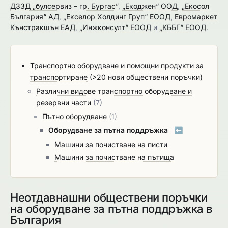
ДЗЗД „булсервиз – гр. Бургас”
,
„Екоджен“ ООД
,
„Екосол
България“ АД
,
„Екселор Холдинг Груп“ ЕООД
,
Евромаркет
Кънстракшън ЕАД
,
„Инжконсулт“ ЕООД
и
„КББГ“ ЕООД
.
Транспортно оборудване и помощни продукти за
транспортиране
(>20 нови обществени поръчки)
Различни видове транспортно оборудване и
резервни части
(7)
Пътно оборудване
(1)
Оборудване за пътна поддръжка
⬅️
Машини за почистване на писти
Машини за почистване на пътища
Неотдавнашни обществени поръчки
на оборудване за пътна поддръжка в
България