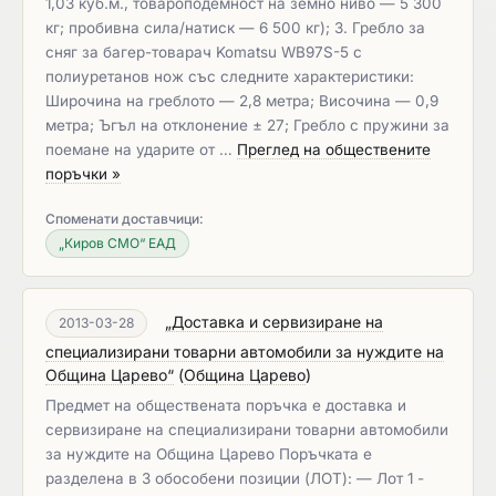
1,03 куб.м., товароподемност на земно ниво — 5 300
кг; пробивна сила/натиск — 6 500 кг); 3. Гребло за
сняг за багер-товарач Komatsu WB97S-5 с
полиуретанов нож със следните характеристики:
Широчина на греблото — 2,8 метра; Височина — 0,9
метра; Ъгъл на отклонение ± 27; Гребло с пружини за
поемане на ударите от …
Преглед на обществените
поръчки »
Споменати доставчици:
„Киров СМО“ ЕАД
„Доставка и сервизиране на
2013-03-28
специализирани товарни автомобили за нуждите на
Община Царево“
(
Община Царево
)
Предмет на обществената поръчка е доставка и
сервизиране на специализирани товарни автомобили
за нуждите на Община Царево Поръчката е
разделена в 3 обособени позиции (ЛОТ): — Лот 1 -