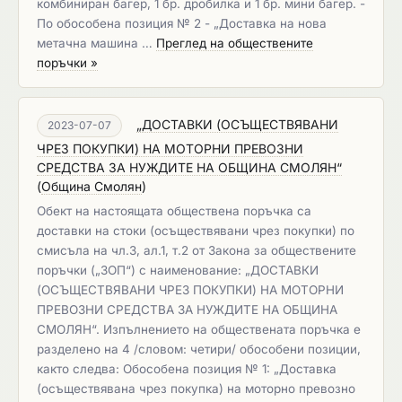
комбиниран багер, 1 бр. дробилка и 1 бр. мини багер. -
По обособена позиция № 2 - „Доставка на нова
метачна машина …
Преглед на обществените
поръчки »
„ДОСТАВКИ (ОСЪЩЕСТВЯВАНИ
2023-07-07
ЧРЕЗ ПОКУПКИ) НА МОТОРНИ ПРЕВОЗНИ
СРЕДСТВА ЗА НУЖДИТЕ НА ОБЩИНА СМОЛЯН“
(
Община Смолян
)
Обект на настоящата обществена поръчка са
доставки на стоки (осъществявани чрез покупки) по
смисъла на чл.3, ал.1, т.2 от Закона за обществените
поръчки („ЗОП“) с наименование: „ДОСТАВКИ
(ОСЪЩЕСТВЯВАНИ ЧРЕЗ ПОКУПКИ) НА МОТОРНИ
ПРЕВОЗНИ СРЕДСТВА ЗА НУЖДИТЕ НА ОБЩИНА
СМОЛЯН“. Изпълнението на обществената поръчка е
разделено на 4 /словом: четири/ обособени позиции,
както следва: Обособена позиция № 1: „Доставка
(осъществявана чрез покупка) на моторно превозно