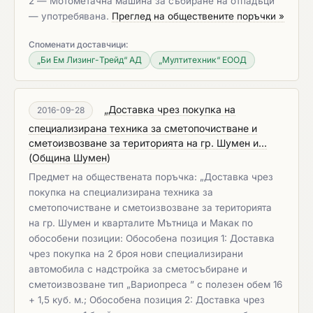
2 — Мотометачна машина за събиране на отпадъци
— употребявана.
Преглед на обществените поръчки »
Споменати доставчици:
„Би Ем Лизинг-Трейд“ АД
„Мултитехник“ ЕООД
„Доставка чрез покупка на
2016-09-28
специализирана техника за сметопочистване и
сметоизвозване за територията на гр. Шумен и...
(
Община Шумен
)
Предмет на обществената поръчка: „Доставка чрез
покупка на специализирана техника за
сметопочистване и сметоизвозване за територията
на гр. Шумен и кварталите Мътница и Макак по
обособени позиции: Обособена позиция 1: Доставка
чрез покупка на 2 броя нови специализирани
автомобила с надстройка за сметосъбиране и
сметоизвозване тип „Вариопреса ” с полезен обем 16
+ 1,5 куб. м.; Обособена позиция 2: Доставка чрез