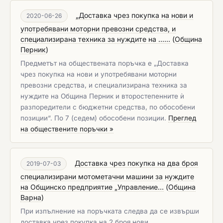
„Доставка чрез покупка на нови и
2020-06-26
употребявани моторни превозни средства, и
специализирана техника за нуждите на ......
(
Община
Перник
)
Предметът на обществената поръчка е „Доставка
чрез покупка на нови и употребявани моторни
превозни средства, и специализирана техника за
нуждите на Община Перник и второстепенните ѝ
разпоредители с бюджетни средства, по обособени
позиции“. По 7 (седем) обособени позиции.
Преглед
на обществените поръчки »
Доставка чрез покупка на два броя
2019-07-03
специализирани мотометачни машини за нуждите
на Общинско предприятие „Управление...
(
Община
Варна
)
При изпълнение на поръчката следва да се извърши
доставка чрез покупка на 2 броя нови,