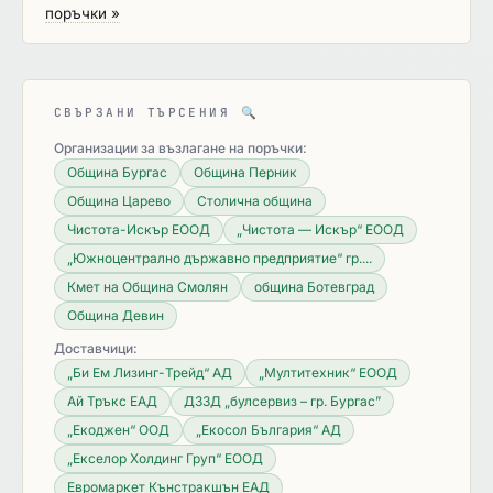
поръчки »
СВЪРЗАНИ ТЪРСЕНИЯ
🔍
Организации за възлагане на поръчки:
Община Бургас
Община Перник
Община Царево
Столична община
Чистота-Искър ЕООД
„Чистота — Искър“ ЕООД
„Южноцентрално държавно предприятие“ гр....
Кмет на Община Смолян
община Ботевград
Община Девин
Доставчици:
„Би Ем Лизинг-Трейд“ АД
„Мултитехник“ ЕООД
Ай Тръкс ЕАД
ДЗЗД „булсервиз – гр. Бургас”
„Екоджен“ ООД
„Екосол България“ АД
„Екселор Холдинг Груп“ ЕООД
Евромаркет Кънстракшън ЕАД