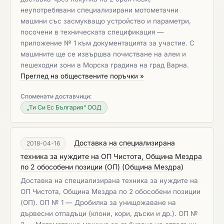
неупотребявани специализирани мотометачни
машини със засмукващо устройство и параметри,
посочени в техническата спецификация —
приложение № 1 към документацията за участие. С
машините ще се извършва почистване на алеи и
пешеходни зони в Морска градина на град Варна.
Преглед на обществените поръчки »
Споменати доставчици:
„Ти Си Ес България“ ООД
Доставка на специализирана
2018-04-16
техника за нуждите на ОП Чистота, Община Мездра
по 2 обособени позиции (ОП)
(
Община Мездра
)
Доставка на специализирана техника за нуждите на
ОП Чистота, Община Мездра по 2 обособени позиции
(ОП). ОП № 1 — Дробилка за унищожаване на
дървесни отпадъци (клони, кори, дъски и др.). ОП №