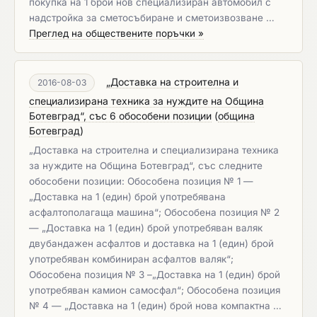
покупка на 1 брой нов специализиран автомобил с
надстройка за сметосъбиране и сметоизвозване …
Преглед на обществените поръчки »
„Доставка на строителна и
2016-08-03
специализирана техника за нуждите на Община
Ботевград“, със 6 обособени позиции
(
община
Ботевград
)
„Доставка на строителна и специализирана техника
за нуждите на Община Ботевград“, със следните
обособени позиции: Обособена позиция № 1 —
„Доставка на 1 (един) брой употребявана
асфалтополагаща машина“; Обособена позиция № 2
— „Доставка на 1 (един) брой употребяван валяк
двубандажен асфалтов и доставка на 1 (един) брой
употребяван комбиниран асфалтов валяк“;
Обособена позиция № 3 –„Доставка на 1 (един) брой
употребяван камион самосфал“; Обособена позиция
№ 4 — „Доставка на 1 (един) брой нова компактна …