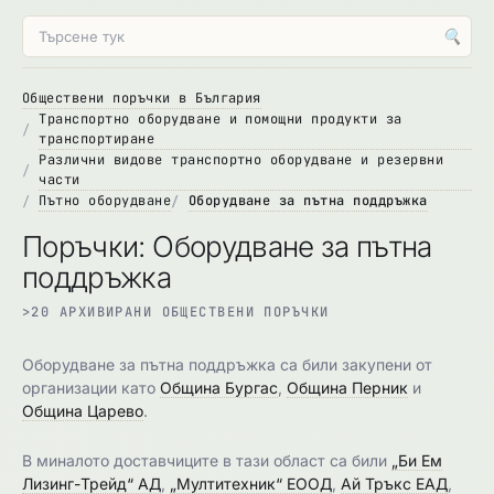
🔍
Обществени поръчки в България
Транспортно оборудване и помощни продукти за
транспортиране
Различни видове транспортно оборудване и резервни
части
Пътно оборудване
Оборудване за пътна поддръжка
Поръчки: Оборудване за пътна
поддръжка
>20 АРХИВИРАНИ ОБЩЕСТВЕНИ ПОРЪЧКИ
Оборудване за пътна поддръжка са били закупени от
организации като
Община Бургас
,
Община Перник
и
Община Царево
.
В миналото доставчиците в тази област са били
„Би Ем
Лизинг-Трейд“ АД
,
„Мултитехник“ ЕООД
,
Ай Тръкс ЕАД
,