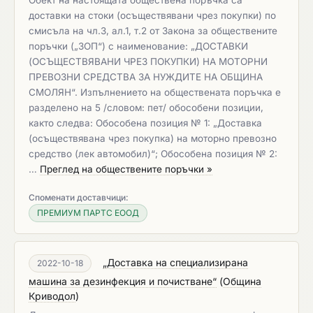
Обект на настоящата обществена поръчка са
доставки на стоки (осъществявани чрез покупки) по
смисъла на чл.3, ал.1, т.2 от Закона за обществените
поръчки („ЗОП“) с наименование: „ДОСТАВКИ
(ОСЪЩЕСТВЯВАНИ ЧРЕЗ ПОКУПКИ) НА МОТОРНИ
ПРЕВОЗНИ СРЕДСТВА ЗА НУЖДИТЕ НА ОБЩИНА
СМОЛЯН“. Изпълнението на обществената поръчка е
разделено на 5 /словом: пет/ обособени позиции,
както следва: Обособена позиция № 1: „Доставка
(осъществявана чрез покупка) на моторно превозно
средство (лек автомобил)“; Обособена позиция № 2:
…
Преглед на обществените поръчки »
Споменати доставчици:
ПРЕМИУМ ПАРТС ЕООД
„Доставка на специализирана
2022-10-18
машина за дезинфекция и почистване“
(
Община
Криводол
)