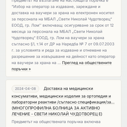
Предметът на възлагане на настоящата поръчка е
”Избор на оператор за издаване, зареждане и
доставка на ваучери за храна на електронен носител
за персонала на МБАЛ „Свети Николай Чудотворец“
ЕООД, гр. Лом’’ включващ: осигуряване за срок от 12
месеца за персонала на МБАЛ „Свети Николай
Чудотворец“ ЕООД, гр. Лом на ваучери за храна
съгласно §1, т.14 от ДР на Наредба № 7 от 09.07.2003
г. за условията и реда за издаване и отнемане на
разрешение за извършване на дейност като оператор
на ваучери за храна на …
Преглед на обществените
поръчки »
Доставка на медицински
2024-04-08
консумативи, медицински изделия за ортопедия и
лабораторни реактиви /съгласно спецификация/за...
(
МНОГОПРОФИЛНА БОЛНИЦА ЗА АКТИВНО
ЛЕЧЕНИЕ - СВЕТИ НИКОЛАЙ ЧУДОТВОРЕЦ Е
)
Предметът на обществената поръчка включва