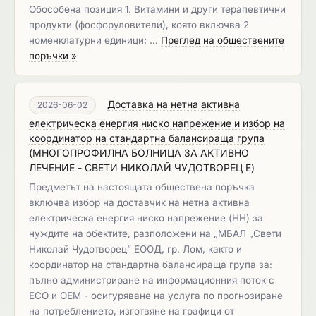
Обособена позиция 1. Витамини и други терапевтични
продукти (фосфоруловители), която включва 2
номенклатурни единици; …
Преглед на обществените
поръчки »
Доставка на нетна активна
2026-06-02
електрическа енергия ниско напрежение и избор на
координатор на стандартна балансираща група
(
МНОГОПРОФИЛНА БОЛНИЦА ЗА АКТИВНО
ЛЕЧЕНИЕ - СВЕТИ НИКОЛАЙ ЧУДОТВОРЕЦ Е
)
Предметът на настоящата обществена поръчка
включва избор на доставчик на нетна активна
електрическа енергия ниско напрежение (НН) за
нуждите на обектите, разположени на „МБАЛ „Свети
Николай Чудотворец” ЕООД, гр. Лом, както и
координатор на стандартна балансираща група за:
пълно администриране на информационния поток с
ЕСО и ОЕМ - осигуряване на услуга по прогнозиране
на потреблението, изготвяне на графици от