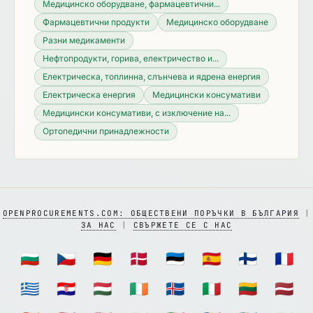
Медицинско оборудване, фармацевтични...
Фармацевтични продукти
Медицинско оборудване
Разни медикаменти
Нефтопродукти, горива, електричество и...
Електрическа, топлинна, слънчева и ядрена енергия
Електрическа енергия
Медицински консумативи
Медицински консумативи, с изключение на...
Ортопедични принадлежности
OPENPROCUREMENTS.COM: ОБЩЕСТВЕНИ ПОРЪЧКИ В БЪЛГАРИЯ
|
ЗА НАС
|
СВЪРЖЕТЕ СЕ С НАС
🇧🇬
🇨🇿
🇩🇪
🇩🇰
🇪🇪
🇪🇸
🇫🇮
🇫🇷
🇬🇷
🇭🇷
🇭🇺
🇮🇪
🇮🇸
🇮🇹
🇱🇹
🇱🇻