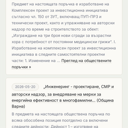
Предмет на настоящата поръчка е изработване на
Комплексен проект за инвестиционна инициатива
съгласно чл. 150 от ЗУТ, включващ ПУП-ПРЗ и
технически проект, както и упражняване на авторски
надзор по време на строителството за обект:
„Изграждане на три броя нови сгради за възрастни
хора с потребност от постоянни медицински грижи“. I.
Изработване на комплексен проект за инвестиционна
инициатива в следните самостоятелни проектни
части: 1. Изменение на …
Преглед на обществените
поръчки »
„Инженеринг - проектиране, СМР и
2026-05-20
авторски надзор, за внедряване на мерки за
енергийна ефективност в многофамилни...
(
Община
Варна
)
В предмета на настоящата обществена поръчка по
всяка обособена позиция поотделно са включени
следните дейности: Дейност 1 – изготвяне на