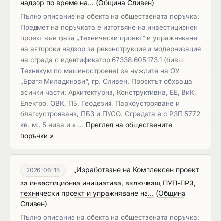
надзор по време на...
(
Община Сливен
)
Пълно описание на обекта на обществената поръчка:
Предмет на поръчката е изготвяне на инвестиционен
проект във фаза „Технически проект“ и упражняване
на авторски надзор за реконструкция и модернизация
на сграда с идентификатор 67338.605.173.1 (бивш
Техникум по машиностроене) за нуждите на ОУ
„Братя Миладинови“, гр. Сливен. Проектът обхваща
всички части: Архитектурна, Конструктивна, ЕЕ, ВиК,
Електро, ОВК, ПБ, Геодезия, Паркоустрояване и
благоустрояване, ПБЗ и ПУСО. Сградата е с РЗП 5772
кв. м., 5 нива и е …
Преглед на обществените
поръчки »
„Изработване на Комплексен проект
2026-06-15
за инвестиционна инициатива, включващ ПУП-ПРЗ,
технически проект и упражняване на...
(
Община
Сливен
)
Пълно описание на обекта на обществената поръчка: