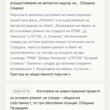
осъществяване на авторски надзор на...
(
Община
Сливен
)
Поръчката включва изготвяне на инвестиционен
проект във фаза „Работен“ и осъществяване на
авторски надзор на обект: „Въвеждане на мерки за
ЕЕ и основен ремонт на сградата на ППМГ „Д.
Чинтулов“ и ПГПЗЕ „З. Стоянов“. Изпълнителят
следва да изготви работен проект по всички части.
Сградата, чиито основен ремонт е обект на
проектирането, се ползва за нуждите на две
училища: ППМГ "Добри Чинтулов" и ПГПЗЕ "Захарий
Стоянов". Проектът следва да включва следните
интервенции: 1. Въвеждане на мерки, съгласно …
Преглед на обществените поръчки »
Изготвяне на инвестиционни проекти
2026-03-16
за основен ремонт на сгради – общинска
собственост, по три обособени позиции.
(
Община
Провадия
)