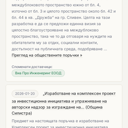
междублоковото пространство южно от бл. 4,
източно от бл. 3 и цялото пространство около бл. 42 и
бл. 44 в кв. „Дружба“ на гр. Сливен. Целта на тази
разработка е да се предложи единна визия за
цялостно благоустрояване на междублоково
пространство, така че то да отговаря на нуждите на
обитателите му за отдих, социални контакти,
достъпност на публичната среда, подобряване …
Преглед на обществените поръчки »
Споменати доставчици:
Виа Про Инженеринг ЕООД
„Изработване на комплексен проект
2026-01-20
за инвестиционна инициатива и упражняване на
авторски надзор за изграждане на...
(
Община
Силистра
)
Предмет на настоящата поръчка е изработване на
Комплексен проект за инвестиционна инициатива