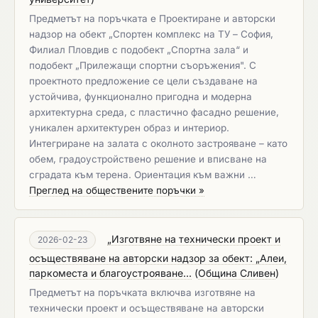
Предметът на поръчката е Проектиране и авторски
надзор на обект „Спортен комплекс на ТУ – София,
Филиал Пловдив с подобект „Спортна зала“ и
подобект „Прилежащи спортни съоръжения". С
проектното предложение се цели създаване на
устойчива, функционално пригодна и модерна
архитектурна среда, с пластично фасадно решение,
уникален архитектурен образ и интериор.
Интегриране на залата с околното застрояване – като
обем, градоустройствено решение и вписване на
сградата към терена. Ориентация към важни …
Преглед на обществените поръчки »
„Изготвяне на технически проект и
2026-02-23
осъществяване на авторски надзор за обект: „Алеи,
паркоместа и благоустрояване...
(
Община Сливен
)
Предметът на поръчката включва изготвяне на
технически проект и осъществяване на авторски