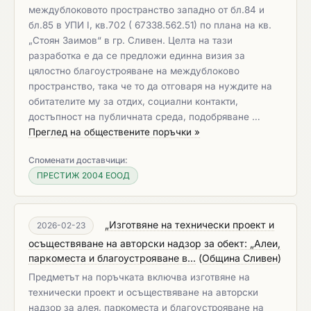
междублоковото пространство западно от бл.84 и
бл.85 в УПИ I, кв.702 ( 67338.562.51) по плана на кв.
„Стоян Заимов“ в гр. Сливен. Целта на тази
разработка е да се предложи единна визия за
цялостно благоустрояване на междублоково
пространство, така че то да отговаря на нуждите на
обитателите му за отдих, социални контакти,
достъпност на публичната среда, подобряване …
Преглед на обществените поръчки »
Споменати доставчици:
ПРЕСТИЖ 2004 ЕООД
„Изготвяне на технически проект и
2026-02-23
осъществяване на авторски надзор за обект: „Алеи,
паркоместа и благоустрояване в...
(
Община Сливен
)
Предметът на поръчката включва изготвяне на
технически проект и осъществяване на авторски
надзор за алея, паркоместа и благоустрояване на