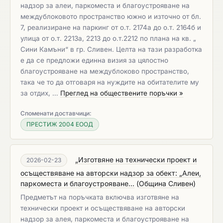
надзор за алеи, паркоместа и благоустрояване на
междублоковото пространство южно и източно от бл.
7, реализиране на паркинг от о.т. 2174а до о.т. 2164б и
улица от о.т. 2213а, 2213 до о.т.2212 по плана на кв. „
Сини Камъни“ в гр. Сливен. Целта на тази разработка
е да се предложи единна визия за цялостно
благоустрояване на междублоково пространство,
така че то да отговаря на нуждите на обитателите му
за отдих, …
Преглед на обществените поръчки »
Споменати доставчици:
ПРЕСТИЖ 2004 ЕООД
„Изготвяне на технически проект и
2026-02-23
осъществяване на авторски надзор за обект: „Алеи,
паркоместа и благоустрояване...
(
Община Сливен
)
Предметът на поръчката включва изготвяне на
технически проект и осъществяване на авторски
надзор за алея, паркоместа и благоустрояване на