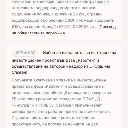
качествен технически проект за реконструкция на
вътрешната водопроводна мрежа и всички
съоръжения по нея, с дължина 26 км., сградни
водопроводни отклонения (СВО) и пожарни хидранти
(ПХ), съгласно Наредба №2/22.03.2005 за …
Преглед
на обществените поръчки »
Избор на изпълнител за изготвяне на
2026-01-07
инвестиционен проект във фаза „Работен“ и
осъществяване на авторски надзор на...
(
Община
Сливен
)
Поръчката включва изготвяне на инвестиционен
проект във фаза „Работен“ и осъществяване на
авторски надзор на обект: „Въвеждане на мерки за
ЕЕ и основен ремонт на сградата на ППМГ „Д.
Чинтулов“ и ПГПЗЕ „З. Стоянов“. Изпълнителят
следва да изготви работен проект по всички части.
Сградата, чиито основен ремонт е обект на
проектирането, се ползва за нуждите на две