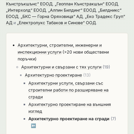
Кънстръкшънс“ ЕООД
,
„Геоплан Кънстракшън“ ЕООД
,
„Интерхолд“ ЕООД
,
„Алпин Билдинг“ ЕООД
,
„Билдникс“
ЕООД
,
„БКС — Горна Оряховица“ АД
,
„Еко Традекс Груп“
АД
и
„Електролукс Табаков и Синове“ ООД
.
Архитектурни, строителни, инженерни и
инспекционни услуги
(>20 нови обществени
поръчки)
Архитектурни и свързани с тях услуги
(19)
Архитектурно проектиране
(13)
Архитектурни услуги, свързани със
строителни работи по разширяване на
сгради
Архитектурно проектиране на външния
изглед
Архитектурно проектиране на сгради
(7)
⬅️