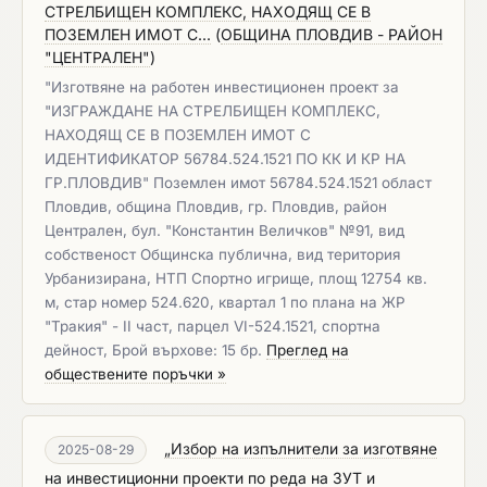
СТРЕЛБИЩЕН КОМПЛЕКС, НАХОДЯЩ СЕ В
ПОЗЕМЛЕН ИМОТ С...
(
ОБЩИНА ПЛОВДИВ - РАЙОН
"ЦЕНТРАЛЕН"
)
"Изготвяне на работен инвестиционен проект за
"ИЗГРАЖДАНЕ НА СТРЕЛБИЩЕН КОМПЛЕКС,
НАХОДЯЩ СЕ В ПОЗЕМЛЕН ИМОТ С
ИДЕНТИФИКАТОР 56784.524.1521 ПО КК И КР НА
ГР.ПЛОВДИВ" Поземлен имот 56784.524.1521 област
Пловдив, община Пловдив, гр. Пловдив, район
Централен, бул. "Константин Величков" №91, вид
собственост Общинска публична, вид територия
Урбанизирана, НТП Спортно игрище, площ 12754 кв.
м, стар номер 524.620, квартал 1 по плана на ЖР
"Тракия" - II част, парцел VI-524.1521, спортна
дейност, Брой върхове: 15 бр.
Преглед на
обществените поръчки »
„Избор на изпълнители за изготвяне
2025-08-29
на инвестиционни проекти по реда на ЗУТ и