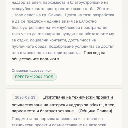
надзор за алея, паркоместа и благоустрояване на
междублоковото пространство южно от бл. 20 в кв.
„Ново село“ на гр. Сливен. Целта на тази разработка
е да се предложи единна визия за цялостно
благоустрояване на междублоково пространство,
така че то да отговаря на нуждите на обитателите му
за отдих, социални контакти, достъпност на
публичната среда, подобряване условията за достъп
във вътрешността на територията, …
Преглед на
обществените поръчки »
Споменати доставчици:
ПРЕСТИЖ 2004 ЕООД
„Изготвяне на технически проект и
2026-02-23
осъществяване на авторски надзор за обект: „Алеи,
паркоместа и благоустрояване...
(
Община Сливен
)
Предметът на поръчката включва изготвяне на
технически проект и осъществяване на авторски