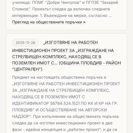
училища: ППМГ "Добри Чинтулов" и ПГПЗЕ "Захарий
Стоянов". Проектът следва да включва следните
интервенции: 1. Въвеждане на мерки, съгласно …
Преглед на обществените поръчки »
„ИЗГОТВЯНЕ НА РАБОТЕН
2025-11-28
ИНВЕСТИЦИОНЕН ПРОЕКТ ЗА „ИЗГРАЖДАНЕ НА
СТРЕЛБИЩЕН КОМПЛЕКС, НАХОДЯЩ СЕ В
ПОЗЕМЛЕН ИМОТ С...
(
ОБЩИНА ПЛОВДИВ - РАЙОН
"ЦЕНТРАЛЕН"
)
Предмет на настоящата обществена поръчка е
„ИЗГОТВЯНЕ НА РАБОТЕН ИНВЕСТИЦИОНЕН ПРОЕКТ
ЗА „ИЗГРАЖДАНЕ НА СТРЕЛБИЩЕН КОМПЛЕКС,
НАХОДЯЩ СЕ В ПОЗЕМЛЕН ИМОТ С
ИДЕНТИФИКАТОР 56784.524.1521 ПО КК И КР НА ГР.
ПЛОВДИВ“ И ОСЪЩЕСТВЯВАНЕ НА АВТОРСКИ
НАДЗОР“. При изпълнение на обществената поръчка
следва да се изготви инвестиционен проект в две
фази - идейна концепция и „работен проект“, и да се