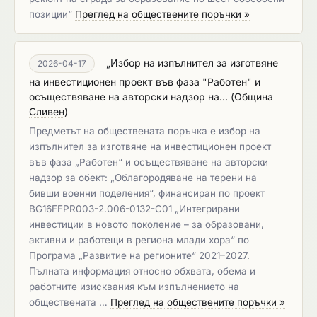
позиции“
Преглед на обществените поръчки »
„Избор на изпълнител за изготвяне
2026-04-17
на инвестиционен проект във фаза "Работен" и
осъществяване на авторски надзор на...
(
Община
Сливен
)
Предметът на обществената поръчка е избор на
изпълнител за изготвяне на инвестиционен проект
във фаза „Работен“ и осъществяване на авторски
надзор за обект: „Облагородяване на терени на
бивши военни поделения“, финансиран по проект
BG16FFPR003-2.006-0132-C01 „Интегрирани
инвестиции в новото поколение – за образовани,
активни и работещи в региона млади хора“ по
Програма „Развитие на регионите“ 2021–2027.
Пълната информация относно обхвата, обема и
работните изисквания към изпълнението на
обществената …
Преглед на обществените поръчки »