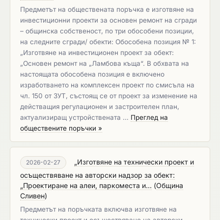
Предметът на обществената поръчка е изготвяне на
инвестиционни проекти за основен ремонт на сгради
– общинска собственост, по три обособени позиции,
на следните сгради/ обекти: Обособена позиция № 1:
„Изготвяне на инвестиционен проект за обект:
„Основен ремонт на „Ламбова къща“. В обхвата на
настоящата обособена позиция е включено
изработването на комплексен проект по смисъла на
чл. 150 от ЗУТ, състоящ се от проект за изменение на
действащия регулационен и застроителен план,
актуализиращ устройствената …
Преглед на
обществените поръчки »
„Изготвяне на технически проект и
2026-02-27
осъществяване на авторски надзор за обект:
„Проектиране на алеи, паркоместа и...
(
Община
Сливен
)
Предметът на поръчката включва изготвяне на