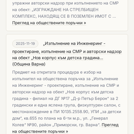
упражни авторски надзор при изпълнението на СМР
на обект: „ИЗГРАЖДАНЕ НА СТРЕЛБИЩЕН
КОМПЛЕКС, НАХОДЯЩ СЕ В ПОЗЕМЛЕН ИМОТ С …
Преглед на обществените поръчки »
„Изпълнение на Инженеринг -
2025-11-19
проектиране, изпълнение на СМР и авторски надзор
на обект „Нов корпус към детска градина...
(
Община Варна
)
Предмет на откритата процедура е избор на
изпълнител на обществена поръчка за „Изпълнение
на Инженеринг - проектиране, изпълнение на СМР и
авторски надзор на обект „Нов корпус към детска
градина - филиал на ДГ №17 „Д-р Петър Берон“ за 2
градински и една яслена група, физкултурен салон, с
местонахождение в ПИ 10135.2558.90, УПИ „за детски
дом“, кв.655 по плана на 6-ти м.р., ул. „Генерал
Колев“ №90, район „Приморски, гр. Варна“.
Преглед
на обществените поръчки »