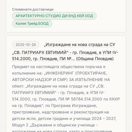
Споменати доставчици:
АРХИТЕКТУРНО СТУДИО ДИ ЕНД КЕЙ ООД
Калея Трейд ЕООД
„Изграждане на нова сграда на СУ
2025-10-29
„СВ. ПАТРИАРХ ЕВТИМИЙ“ - гр. Пловдив, в УПИ IV-
514.2000, гр. Пловдив, ПИ №...
(
Община Пловдив
)
Предмет на настоящата обществена поръчка е
изпълнение на: „ИНЖЕНЕРИНГ (ПРОЕКТИРАНЕ,
АВТОРСКИ НАДЗОР И СМР) ЗА ИЗПЪЛНЕНИЕ НА
обект: „Изграждане на нова сграда на СУ „СВ.
ПАТРИАРХ ЕВТИМИЙ“ - гр. Пловдив, в УПИ IV-
514.2000, гр. Пловдив, ПИ № 56784.514.2000 по КККР
на гр. Пловдив“, по Програма Изграждане,
пристрояване, надстрояване и реконструкция на
детски ясли, детски градини и училища 2024 – 2027,
Модул 2 „Държавни и общински училища -
изграждане на нови сгради, както и пристрояване,