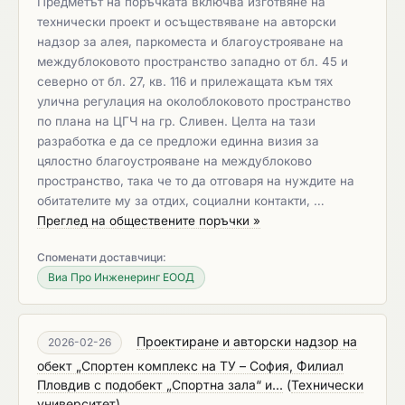
Предметът на поръчката включва изготвяне на
технически проект и осъществяване на авторски
надзор за алея, паркоместа и благоустрояване на
междублоковото пространство западно от бл. 45 и
северно от бл. 27, кв. 116 и прилежащата към тях
улична регулация на околоблоковото пространство
по плана на ЦГЧ на гр. Сливен. Целта на тази
разработка е да се предложи единна визия за
цялостно благоустрояване на междублоково
пространство, така че то да отговаря на нуждите на
обитателите му за отдих, социални контакти, …
Преглед на обществените поръчки »
Споменати доставчици:
Виа Про Инженеринг ЕООД
Проектиране и авторски надзор на
2026-02-26
обект „Спортен комплекс на ТУ – София, Филиал
Пловдив с подобект „Спортна зала“ и...
(
Технически
университет
)