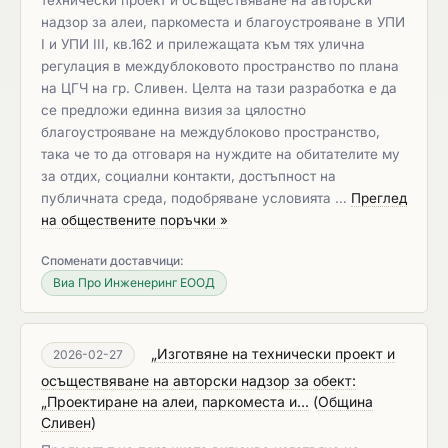
технически проект и осъществяване на авторски
надзор за алеи, паркоместа и благоустрояване в УПИ
I и УПИ III, кв.162 и прилежащата към тях улична
регулация в междублоковото пространство по плана
на ЦГЧ на гр. Сливен. Целта на тази разработка е да
се предложи единна визия за цялостно
благоустрояване на междублоково пространство,
така че то да отговаря на нуждите на обитателите му
за отдих, социални контакти, достъпност на
публичната среда, подобряване условията …
Преглед
на обществените поръчки »
Споменати доставчици:
Виа Про Инженеринг ЕООД
„Изготвяне на технически проект и
2026-02-27
осъществяване на авторски надзор за обект:
„Проектиране на алеи, паркоместа и...
(
Община
Сливен
)