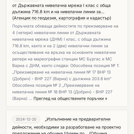
от Държавната нивелачна мрежа I клас с обща
дължина 716.8 km и на нивелачни линии за...
(
Агенция по геодезия, картография и кадастър
)
Поръчката обхваща дейностите по преизмерване на
4 (четири) нивелачни линии от Държавната
нивелачна мрежа (ДНМ) I клас, с обща дължина
716.8 km, както и на 2 (две) нивелачни линии за
осъществяване на връзка на основните нивелачни
репери на мареографни станции МС Бургас и МС
Варна с ДНМ, както следва: Обособена позиция № 1:
„Преизмерване на нивелачна линия № 17 ВНР 13
(Добрич) - ВНР 227 (Варна) с дължина 203.8 km“
Обособена позиция № 2 „Преизмерване на
нивелачна линия № 18 ВНР 13 (Добрич) - ВНР 227
(Варна) …
Преглед на обществените поръчки »
„Изпълнение на предварителни
2024-12-20
дейности, необходими за разработване на проектно
предложение на община Шумен по...
(
Община