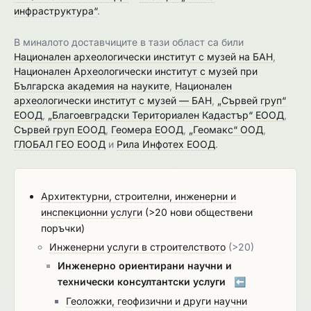
инфраструктура“
.
В миналото доставчиците в тази област са били
Национален археологически институт с музей на БАН
,
Национален Археологически институт с музей при
Българска академия на науките
,
Национален
археологически институт с музей — БАН
,
„Сървей груп“
ЕООД
,
„Благоевградски Териториален Кадастър“ ЕООД
,
Сървей груп ЕООД
,
Геомера ЕООД
,
„Геомакс“ ООД
,
ГЛОБАЛ ГЕО ЕООД
и
Рила Инфотех ЕООД
.
Архитектурни, строителни, инженерни и
инспекционни услуги
(>20 нови обществени
поръчки)
Инженерни услуги в строителството
(>20)
Инженерно ориентирани научни и
технически консултантски услуги
⬅️
Геоложки, геофизични и други научни