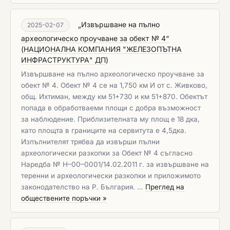
„Извършване на пълно
2025-02-07
археологическо проучване за обект № 4“
(
НАЦИОНАЛНА КОМПАНИЯ "ЖЕЛЕЗОПЪТНА
ИНФРАСТРУКТУРА" ДП
)
Извършване на пълно археологическо проучване за
обект № 4. Обект № 4 се на 1,750 км И от с. Живково,
общ. Ихтиман, между км 51+730 и км 51+870. Обектът
попада в обработваеми площи с добра възможност
за наблюдение. Приблизителната му площ е 18 дка,
като площта в границите на сервитута е 4,5дка.
Изпълнителят трябва да извърши пълни
археологически разкопки за Обект № 4 съгласно
Наредба № Н–00–0001/14.02.2011 г. за извършване на
теренни и археологически разкопки и приложимото
законодателство на Р. България. …
Преглед на
обществените поръчки »