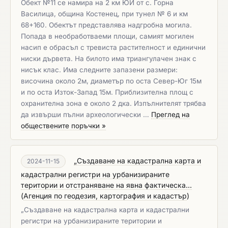
Обект №11 се намира на 2 км ЮИ от с. Горна
Василица, община Костенец, при тунел № 6 и км
68+160. Обектът представлява надгробна могила.
Попада в необработваеми площи, самият могилен
насип е обрасъл с тревиста растителност и единични
ниски дървета. На билото има триангулачен знак с
нисък клас. Има следните запазени размери:
височина около 2м, диаметър по оста Север-Юг 15м
и по оста Изток-Запад 15м. Приблизителна площ с
охранителна зона е около 2 дка. Изпълнителят трябва
да извърши пълни археологически …
Преглед на
обществените поръчки »
„Създаване на кадастрална карта и
2024-11-15
кадастрални регистри на урбанизираните
територии и отстраняване на явна фактическа...
(
Агенция по геодезия, картография и кадастър
)
„Създаване на кадастрална карта и кадастрални
регистри на урбанизираните територии и