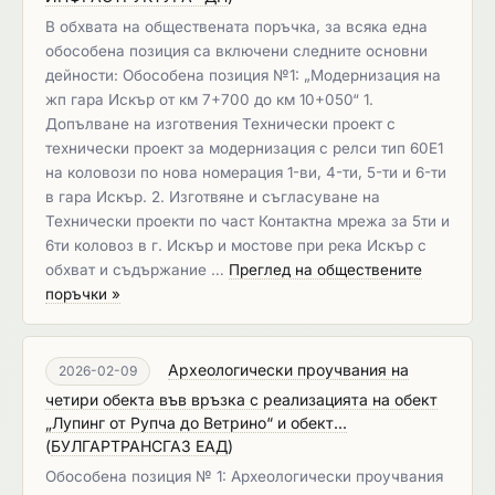
В обхвата на обществената поръчка, за всяка една
обособена позиция са включени следните основни
дейности: Обособена позиция №1: „Модернизация на
жп гара Искър от км 7+700 до км 10+050“ 1.
Допълване на изготвения Технически проект с
технически проект за модернизация с релси тип 60Е1
на коловози по нова номерация 1-ви, 4-ти, 5-ти и 6-ти
в гара Искър. 2. Изготвяне и съгласуване на
Технически проекти по част Контактна мрежа за 5ти и
6ти коловоз в г. Искър и мостове при река Искър с
обхват и съдържание …
Преглед на обществените
поръчки »
Археологически проучвания на
2026-02-09
четири обекта във връзка с реализацията на обект
„Лупинг от Рупча до Ветрино“ и обект...
(
БУЛГАРТРАНСГАЗ ЕАД
)
Обособена позиция № 1: Археологически проучвания