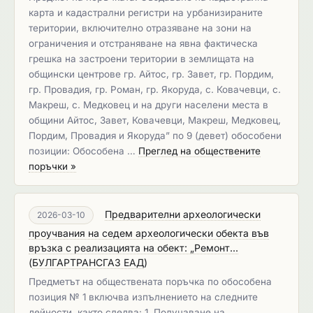
карта и кадастрални регистри на урбанизираните
територии, включително отразяване на зони на
ограничения и отстраняване на явна фактическа
грешка на застроени територии в землищата на
общински центрове гр. Айтос, гр. Завет, гр. Пордим,
гр. Провадия, гр. Роман, гр. Якоруда, с. Ковачевци, с.
Макреш, с. Медковец и на други населени места в
общини Айтос, Завет, Ковачевци, Макреш, Медковец,
Пордим, Провадия и Якоруда” по 9 (девет) обособени
позиции: Обособена …
Преглед на обществените
поръчки »
Предварителни археологически
2026-03-10
проучвания на седем археологически обекта във
връзка с реализацията на обект: „Ремонт...
(
БУЛГАРТРАНСГАЗ ЕАД
)
Предметът на обществената поръчка по обособена
позиция № 1 включва изпълнението на следните
дейности, както следва: 1. Получаване на