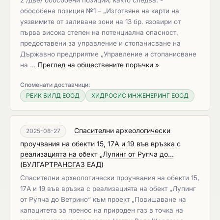
2 /две/ обособени позиции, както следва: -
обособена позиция №1 – „Изготвяне на карти на
уязвимите от заливане зони на 13 бр. язовири от
първа висока степен на потенциална опасност,
предоставени за управление и стопанисване на
Държавно предприятие „Управление и стопанисване
на …
Преглед на обществените поръчки »
Споменати доставчици:
РЕИК БИЛД ЕООД
ХИДРОСИС ИНЖЕНЕРИНГ ЕООД
Спасителни археологически
2025-08-27
проучвания на обекти 15, 17А и 19 във връзка с
реализацията на обект „Лупинг от Рупча до...
(
БУЛГАРТРАНСГАЗ ЕАД
)
Спасителни археологически проучвания на обекти 15,
17А и 19 във връзка с реализацията на обект „Лупинг
от Рупча до Ветрино“ към проект „Повишаване на
капацитета за пренос на природен газ в точка на