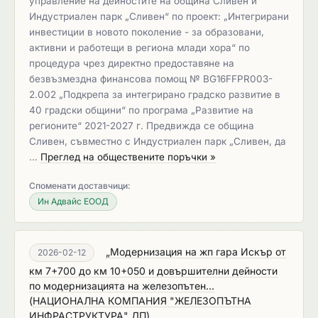
управление на дейностите на община Сливен и
Индустриален парк „Сливен“ по проект: „Интегрирани
инвестиции в новото поколение - за образовани,
активни и работещи в региона млади хора“ по
процедура чрез директно предоставяне на
безвъзмездна финансова помощ № BG16FFPR003-
2.002 „Подкрепа за интегрирано градско развитие в
40 градски общини“ по програма „Развитие на
регионите“ 2021-2027 г. Предвижда се община
Сливен, съвместно с Индустриален парк „Сливен, да
…
Преглед на обществените поръчки »
Споменати доставчици:
Ин Адвайс ЕООД
„Модернизация на жп гара Искър от
2026-02-12
км 7+700 до км 10+050 и довършителни дейности
по модернизацията на железопътен...
(
НАЦИОНАЛНА КОМПАНИЯ "ЖЕЛЕЗОПЪТНА
ИНФРАСТРУКТУРА" ДП
)