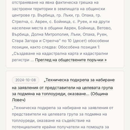
отстраняване на явна фактическа грешка на
застроени територии в землищата на общински
центрове гр. Върбица, гр. Лъки, гр. Опака, гр.
Стрелча, с. Аврен, с. Бойница, с. Руен, и на други
населени места в общини Аврен, Бойница, Ветово,
Върбица, Долна Митрополия, Лъки, Опака, Руен,
Стара Загора и Стрелча” по 10 (десет) обособени
позиции, както следва: Обособена позиция 1:
„Създаване на кадастрална карта и кадастрални
регистри …
Преглед на обществените поръчки »
„Техническа подкрепа за набиране
2024-10-08
на заявления от представители на целевата група
за подмяна на топлоуреди, оказване...
(
Община
Ловеч
)
„Техническа подкрепа за набиране на заявления от
представители на целевата група за подмяна на
топлоуреди, оказване на съдействие на
потенциалните крайни получатели на помощта за