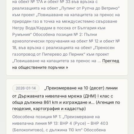
на обект № 17А и обект № 33 във връзка с
реализацията на обект „Лупинг от Рупча до Ветрино“
към проект „Повишаване на капацитета за пренос на
природен газ в точка на междусистемно свързване
Негру Вода/Кардам в посока от България към
Румъния“ Обособена позиция № 2: Пълни
археологически проучвания на обект № 12 и обект №
18, във връзка с реализацията на обект „Преносен
газопровод от Пиперево до Перник“ към проект
„Повишаване на капацитета за пренос на …
Преглед
на обществените поръчки »
„Преизмерване на 10 (десет) линии
2026-01-14
от Държавната нивелачна мрежа (ДНМ) I клас с
обща дължина 861 km и изграждане и...
(
Агенция по
геодезия, картография и кадастър
)
Обособена позиция № 1: „Преизмерване на
нивелачна линия № 13: ВНР 4 (Русе) – ВНР 403
(Белокопитово), с дължина 110 km“ Обособена