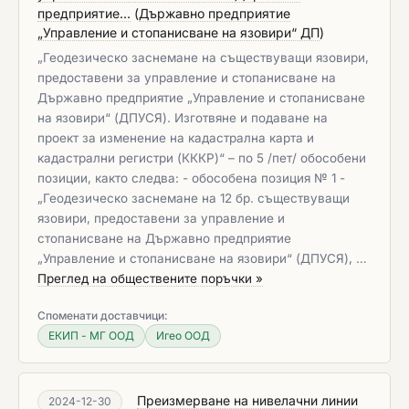
предприятие...
(
Държавно предприятие
„Управление и стопанисване на язовири“ ДП
)
„Геодезическо заснемане на съществуващи язовири,
предоставени за управление и стопанисване на
Държавно предприятие „Управление и стопанисване
на язовири“ (ДПУСЯ). Изготвяне и подаване на
проект за изменение на кадастрална карта и
кадастрални регистри (КККР)“ – по 5 /пет/ обособени
позиции, както следва: - обособена позиция № 1 -
„Геодезическо заснемане на 12 бр. съществуващи
язовири, предоставени за управление и
стопанисване на Държавно предприятие
„Управление и стопанисване на язовири“ (ДПУСЯ), …
Преглед на обществените поръчки »
Споменати доставчици:
ЕКИП - МГ ООД
Игео ООД
Преизмерване на нивелачни линии
2024-12-30