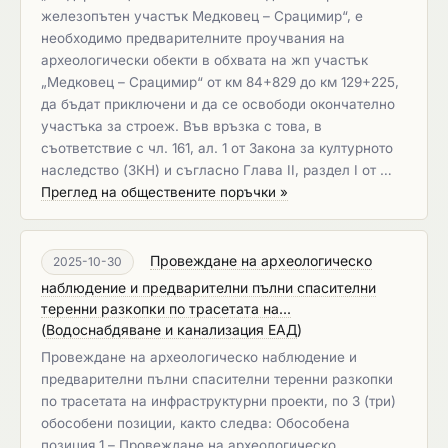
железопътен участък Медковец – Срацимир“, е
необходимо предварителните проучвания на
археологически обекти в обхвата на жп участък
„Медковец – Срацимир“ от км 84+829 до км 129+225,
да бъдат приключени и да се освободи окончателно
участъка за строеж. Във връзка с това, в
съответствие с чл. 161, ал. 1 от Закона за културното
наследство (ЗКН) и съгласно Глава II, раздел I от …
Преглед на обществените поръчки »
Провеждане на археологическо
2025-10-30
наблюдение и предварителни пълни спасителни
теренни разкопки по трасетата на...
(
Водоснабдяване и канализация ЕАД
)
Провеждане на археологическо наблюдение и
предварителни пълни спасителни теренни разкопки
по трасетата на инфраструктурни проекти, по 3 (три)
обособени позиции, както следва: Обособена
позиция 1 – Провеждане на археологическо