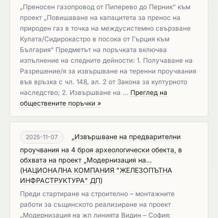
„Преносен газопровод от Пиперево до Перник“ към
проект „Повишаване на капацитета за пренос на
природен газ в точка на междусистемно свързване
Кулата/Сидирокастро в посока от Гърция към
България“ Предметът на поръчката включва
изпълнение на следните дейности: 1. Получаване на
Разрешение/я за извършване на теренни проучвания
във връзка с чл. 148, ал. 2 от Закона за културното
наследство; 2. Извършване на …
Преглед на
обществените поръчки »
„Извършване на предварителни
2025-11-07
проучвания на 4 броя археологически обекта, в
обхвата на проект „Модернизация на...
(
НАЦИОНАЛНА КОМПАНИЯ "ЖЕЛЕЗОПЪТНА
ИНФРАСТРУКТУРА" ДП
)
Преди стартиране на строително – монтажните
работи за същинското реализиране на проект
„Модернизация на жп линията Видин – София: