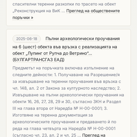
спасителни теренни разкопки по трасето на обект
„Реконструкция на ВиК …
Преглед на обществените
поръчки »
Пълни археологически проучвания
2025-06-18
на 6 (шест) обекта във връзка с реализацията на
обект „Лупинг от Рупча до Ветрино“...
(
БУЛГАРТРАНСГАЗ ЕАД
)
Предметът на поръчката включва изпълнение на
следните дейности: 1. Получаване на Разрешение/я
за извършване на теренни проучвания във връзка с
чл. 148, ал. 2 от Закона за културното наследство; 2.
Извършване на пълни археологически проучвания на
обекти 16, 26, 27, 28, 29 и 30, съгласно ЗКН и Раздел
III на глава втора от Наредба № Н-00-0001; 3.
Изготвяне на теренна документация за
археологическите проучвания и предаването й по
реда на глава четвърта на Наредба № Н-00-0001
(съгласно чл. 23, ал. 2 и чл. 25 …
Преглед на