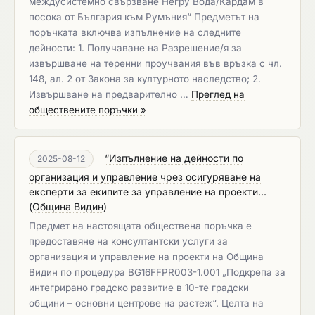
междусистемно свързване Негру Вода/Кардам в
посока от България към Румъния“ Предметът на
поръчката включва изпълнение на следните
дейности: 1. Получаване на Разрешение/я за
извършване на теренни проучвания във връзка с чл.
148, ал. 2 от Закона за културното наследство; 2.
Извършване на предварително …
Преглед на
обществените поръчки »
“Изпълнение на дейности по
2025-08-12
организация и управление чрез осигуряване на
експерти за екипите за управление на проекти...
(
Община Видин
)
Предмет на настоящата обществена поръчка е
предоставяне на консултантски услуги за
организация и управление на проекти на Община
Видин по процедура BG16FFPR003-1.001 „Подкрепа за
интегрирано градско развитие в 10-те градски
общини – основни центрове на растеж“. Целта на