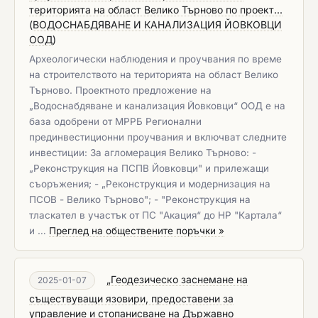
територията на област Велико Търново по проект...
(
ВОДОСНАБДЯВАНЕ И КАНАЛИЗАЦИЯ ЙОВКОВЦИ
ООД
)
Археологически наблюдения и проучвания по време
на строителството на територията на област Велико
Търново. Проектното предложение на
„Водоснабдяване и канализация Йовковци“ ООД е на
база одобрени от МРРБ Регионални
прединвестиционни проучвания и включват следните
инвестиции: За агломерация Велико Търново: -
„Реконструкция на ПСПВ Йовковци" и прилежащи
съоръжения; - „Реконструкция и модернизация на
ПСОВ - Велико Търново"; - "Реконструкция на
тласкател в участък от ПС "Акация“ до НР "Картала“
и …
Преглед на обществените поръчки »
„Геодезическо заснемане на
2025-01-07
съществуващи язовири, предоставени за
управление и стопанисване на Държавно