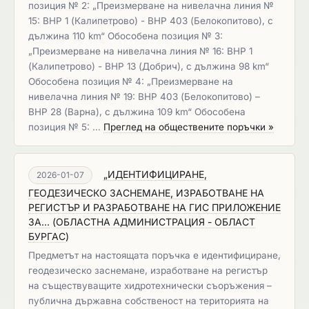
позиция № 2: „Преизмерване на нивелачна линия №
15: ВНР 1 (Калипетрово) - ВНР 403 (Белокопитово), с
дължина 110 km“ Обособена позиция № 3:
„Преизмерване на нивелачна линия № 16: ВНР 1
(Калипетрово) - ВНР 13 (Добрич), с дължина 98 km“
Обособена позиция № 4: „Преизмерване на
нивелачна линия № 19: ВНР 403 (Белокопитово) –
ВНР 28 (Варна), с дължина 109 km“ Обособена
позиция № 5: …
Преглед на обществените поръчки »
„ИДЕНТИФИЦИРАНЕ,
2026-01-07
ГЕОДЕЗИЧЕСКО ЗАСНЕМАНЕ, ИЗРАБОТВАНЕ НА
РЕГИСТЪР И РАЗРАБОТВАНЕ НА ГИС ПРИЛОЖЕНИЕ
ЗА...
(
ОБЛАСТНА АДМИНИСТРАЦИЯ - ОБЛАСТ
БУРГАС
)
Предметът на настоящата поръчка е идентифициране,
геодезическо заснемане, изработване на регистър
на съществуващите хидротехнически съоръжения –
публична държавна собственост на територията на