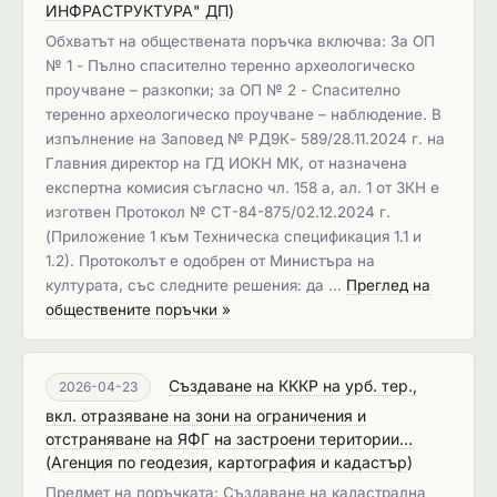
ИНФРАСТРУКТУРА" ДП
)
Обхватът на обществената поръчка включва: За ОП
№ 1 - Пълно спасително теренно археологическо
проучване – разкопки; за ОП № 2 - Спасително
теренно археологическо проучване – наблюдение. В
изпълнение на Заповед № РД9К- 589/28.11.2024 г. на
Главния директор на ГД ИОКН МК, от назначена
експертна комисия съгласно чл. 158 а, ал. 1 от ЗКН е
изготвен Протокол № СТ-84-875/02.12.2024 г.
(Приложение 1 към Техническа спецификация 1.1 и
1.2). Протоколът е одобрен от Министъра на
културата, със следните решения: да …
Преглед на
обществените поръчки »
Създаване на КККР на урб. тер.,
2026-04-23
вкл. отразяване на зони на ограничения и
отстраняване на ЯФГ на застроени територии...
(
Агенция по геодезия, картография и кадастър
)
Предмет на поръчката: Създаване на кадастрална