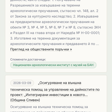
Разрешение/я за извършване на теренни
археологически проучвания, съгласно чл. 148, ал. 2
от Закона за културното наследство; 2. Извършване
на предварителни археологически проучвания на
обекти № 3, № 4, № 5, № 6, № 7 и № 8, съгласно ЗКН
и Раздел III на глава втора от Наредба № Н-00-0001;
3. Изготвяне на теренна документация за
археологическите проучвания и предаването й по …
Преглед на обществените поръчки »
Споменати доставчици:
Национален археологически институт с музей на БАН
„Осигуряване на външна
2026-03-09
техническа помощ за управление на дейностите по
проект: „Интегрирани инвестиции в новото...
(
Община Сливен
)
Осигуряване на външна техническа помощ за