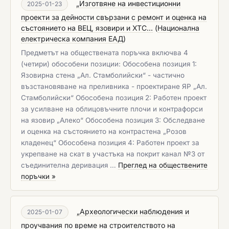
„Изготвяне на инвестиционни
2025-01-23
проекти за дейности свързани с ремонт и оценка на
състоянието на ВЕЦ, язовири и ХТС...
(
Национална
електрическа компания ЕАД
)
Предметът на обществената поръчка включва 4
(четири) обособени позиции: Обособена позиция 1:
Язовирна стена „Ал. Стамболийски“ - частично
възстановяване на преливника - проектиране ЯР „Ал.
Стамболийски“ Обособена позиция 2: Работен проект
за усилване на облицовъчните плочи и контрафорси
на язовир „Алеко“ Обособена позиция 3: Обследване
и оценка на състоянието на контрастена „Розов
кладенец“ Обособена позиция 4: Работен проект за
укрепване на скат в участъка на покрит канал №3 от
съединителна деривация …
Преглед на обществените
поръчки »
„Археологически наблюдения и
2025-01-07
проучвания по време на строителството на