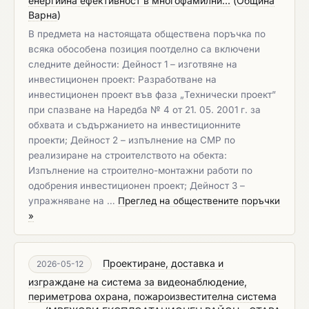
енергийна ефективност в многофамилни...
(
Община
Варна
)
В предмета на настоящата обществена поръчка по
всяка обособена позиция поотделно са включени
следните дейности: Дейност 1 – изготвяне на
инвестиционен проект: Разработване на
инвестиционен проект във фаза „Технически проект”
при спазване на Наредба № 4 от 21. 05. 2001 г. за
обхвата и съдържанието на инвестиционните
проекти; Дейност 2 – изпълнение на СМР по
реализиране на строителството на обекта:
Изпълнение на строително-монтажни работи по
одобрения инвестиционен проект; Дейност 3 –
упражняване на …
Преглед на обществените поръчки
»
Проектиране, доставка и
2026-05-12
изграждане на система за видеонаблюдение,
периметрова охрана, пожароизвестителна система