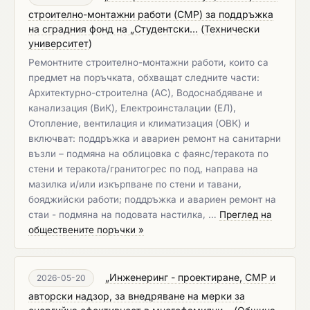
строително-монтажни работи (СМР) за поддръжка
на сградния фонд на „Студентски...
(
Технически
университет
)
Ремонтните строително-монтажни работи, които са
предмет на поръчката, обхващат следните части:
Архитектурно-строителна (АС), Водоснабдяване и
канализация (ВиК), Електроинсталации (ЕЛ),
Отопление, вентилация и климатизация (ОВК) и
включват: поддръжка и авариен ремонт на санитарни
възли – подмяна на облицовка с фаянс/теракота по
стени и теракота/гранитогрес по под, направа на
мазилка и/или изкърпване по стени и тавани,
бояджийски работи; поддръжка и авариен ремонт на
стаи - подмяна на подовата настилка, …
Преглед на
обществените поръчки »
„Инженеринг - проектиране, СМР и
2026-05-20
авторски надзор, за внедряване на мерки за