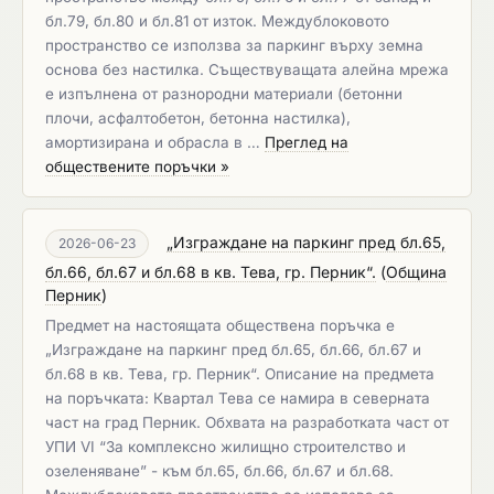
бл.79, бл.80 и бл.81 от изток. Междублоковото
пространство се използва за паркинг върху земна
основа без настилка. Съществуващата алейна мрежа
е изпълнена от разнородни материали (бетонни
плочи, асфалтобетон, бетонна настилка),
амортизирана и обрасла в …
Преглед на
обществените поръчки »
„Изграждане на паркинг пред бл.65,
2026-06-23
бл.66, бл.67 и бл.68 в кв. Тева, гр. Перник“.
(
Община
Перник
)
Предмет на настоящата обществена поръчка е
„Изграждане на паркинг пред бл.65, бл.66, бл.67 и
бл.68 в кв. Тева, гр. Перник“. Описание на предмета
на поръчката: Квартал Тева се намира в северната
част на град Перник. Обхвата на разработката част от
УПИ VI “За комплексно жилищно строителство и
озеленяване” - към бл.65, бл.66, бл.67 и бл.68.