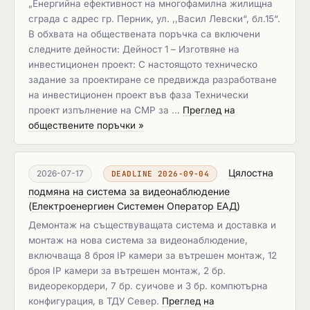
„Енергийна ефективност на многофамилна жилищна
сграда с адрес гр. Перник, ул. ,,Васил Левски“, бл.15“.
В обхвата на обществената поръчка са включени
следните дейности: Дейност 1 – Изготвяне на
инвестиционен проект: С настоящото техническо
задание за проектиране се предвижда разработване
на инвестиционен проект във фаза Технически
проект изпълнение на СМР за …
Преглед на
обществените поръчки »
Цялостна
2026-07-17
DEADLINE 2026-09-04
подмяна на система за видеонаблюдение
(
Електроенергиен Системен Оператор ЕАД
)
Демонтаж на съществуващата система и доставка и
монтаж на нова система за видеонаблюдение,
включваща 8 броя IP камери за вътрешен монтаж, 12
броя IP камери за вътрешен монтаж, 2 бр.
видеорекордери, 7 бр. суичове и 3 бр. компютърна
конфигурация, в ТДУ Север.
Преглед на