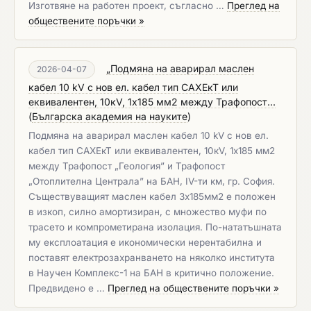
Изготвяне на работен проект, съгласно …
Преглед на
обществените поръчки »
„Подмяна на аварирал маслен
2026-04-07
кабел 10 kV с нов ел. кабел тип САХЕкТ или
еквивалентен, 10кV, 1х185 мм2 между Трафопост...
(
Българска академия на науките
)
Подмяна на аварирал маслен кабел 10 kV с нов ел.
кабел тип САХЕкТ или еквивалентен, 10кV, 1х185 мм2
между Трафопост „Геология” и Трафопост
„Отоплителна Централа” на БАН, IV-ти км, гр. София.
Съществуващият маслен кабел 3х185мм2 е положен
в изкоп, силно амортизиран, с множество муфи по
трасето и компрометирана изолация. По-нататъшната
му експлоатация е икономически нерентабилна и
поставят електрозахранването на няколко института
в Научен Комплекс-1 на БАН в критично положение.
Предвидено е …
Преглед на обществените поръчки »