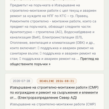
Предметът на поръчката е Извършване на
строително-монтажни работи с цел текущ и авариен
ремонт за нуждите на НПГ по КТС – гр. Правец.
Ремонтните строително - монтажни работи, които са
предмет на поръчката, обхващат следните части:
Архитектурно – строителна (АС), Водоснабдяване и
канализация (ВиК), Електроинсталации (ЕЛ),
Отопление, вентилация и климатизация (ОВК) и др.,
които включват:  поддръжка и авариен ремонт на
санитарни възли;  поддръжка и авариен ремонт на
стаи;  поддръжка и авариен ремонт на …
Преглед на
обществените поръчки »
2026-07-28
DEADLINE 2026-08-31
Извършване на строително-монтажни работи (СМР)
по изграждане и ремонт на съоръжения и елементи
от...
(
Електроразпределение Север АД
)
Извършване на строително-монтажни работи (СМР)