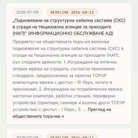
2026-07-09
DEADLINE 2026-08-12
„Подновяване на структурна кабелна система (СКС)
в сгради на Национална агенция за приходите
(НАП)”
(
ИНФОРМАЦИОННО ОБСЛУЖВАНЕ АД
)
Предметът на обществената поръчка включва
подновяване на структурна кабелна система (СКС) в
сгради на Национална агенция за приходите (НАП),
със следните дейности: 1. Изграждане на оптична
опорна мрежа на сградата, съгласно приложени
стандарти, предназначена за пакетна TCP/IP
компютърна мрежа с достъп - 10 Gbps, когато е
приложимо; 2. Изграждане на потребителска мрежа:
настолни компютри, работни станции, периферни
устройства (принтери, скенери и всички други TCP/IP
устройства) с достъп - 1 Gbps.; 3. …
Преглед на
обществените поръчки »
2026-07-08
DEADLINE 2026-08-11