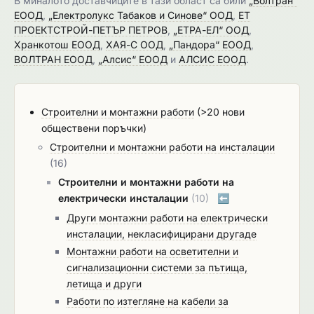
В миналото доставчиците в тази област са били
„Волтран“
ЕООД
,
„Електролукс Табаков и Синове“ ООД
,
ЕТ
ПРОЕКТСТРОЙ-ПЕТЪР ПЕТРОВ
,
„ЕТРА-ЕЛ“ ООД
,
Хранкотош ЕООД
,
ХАЯ-С ООД
,
„Пандора“ ЕООД
,
ВОЛТРАН ЕООД
,
„Алсис“ ЕООД
и
АЛСИС ЕООД
.
Строителни и монтажни работи
(>20 нови
обществени поръчки)
Строителни и монтажни работи на инсталации
(16)
Строителни и монтажни работи на
електрически инсталации
(10)
⬅️
Други монтажни работи на електрически
инсталации, некласифицирани другаде
Монтажни работи на осветителни и
сигнализационни системи за пътища,
летища и други
Работи по изтегляне на кабели за