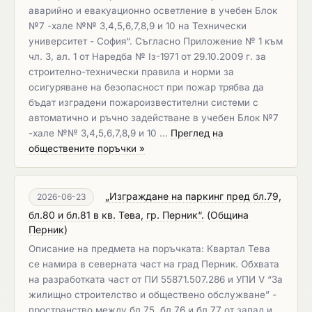
аварийно и евакуационнo осветление в учебен Блок
№7 -хале №№ 3,4,5,6,7,8,9 и 10 на Технически
университет - София“. Съгласно Приложение № 1 към
чл. 3, ал. 1 от Наредба № Iз-1971 от 29.10.2009 г. за
строително-технически правила и норми за
осигуряване на безопасност при пожар трябва да
бъдат изградени пожароизвестителни системи с
автоматично и ръчно задействане в учебен Блок №7
-хале №№ 3,4,5,6,7,8,9 и 10 …
Преглед на
обществените поръчки »
„Изграждане на паркинг пред бл.79,
2026-06-23
бл.80 и бл.81 в кв. Тева, гр. Перник“.
(
Община
Перник
)
Описание на предмета на поръчката: Квартал Тева
се намира в северната част на град Перник. Обхвата
на разработката част от ПИ 55871.507.286 и УПИ V “За
жилищно строителство и обществено обслужване” -
пространство между бл.75, бл.76 и бл.77 от запад и