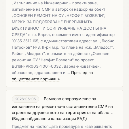
„Изпълнение на Инженеринг – проектиране,
изпълнение на СМР и авторски надзор на обект
„ОСНОВЕН РЕМОНТ НА СУ „НЕОФИТ БОЗВЕЛИ”,
МЕРКИ ЗА ПОДОБРЯВАНЕ ЕНЕРГИЙНАТА
ЕФЕКТИВНОСТ И ОСИГУРЯВАНЕ НА ДОСТЪПНА
СРЕДА” в гр. Варна, поземлен имот с идентификатор
10135.3512.165, с административен адрес: ул. „Любчо
Патронов” №3, ІІ-ри м.р. по плана на ж.к. „Младост”,
Район „Младост”, в рамките на дейност: „Основен
ремонт на СУ "Неофит Бозвели" по проект
BG16FFPR003-1.001-0032 „Варна-иновативен,
образован, здравословен и …
Преглед на
обществените поръчки »
Рамково споразумение за
2026-05-05
изпълнение на ремонтно-възстановителни СМР на
сгради на дружеството на територията на област...
(
Водоснабдяване и канализация ЕАД
)
Предмет на настоящата процедура е извършването