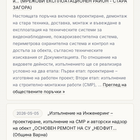
и...
(
МРЕЖОВИ ЕКСПЛОАТАЦИОНЕН РАЙОН - СТАРА
ЗАГОРА
)
Настоящата поръчка включва проектиране, демонтаж
на стара техника, доставка, монтаж и въвеждане в
експлоатация на техническите системи за
видеонаблюдение, пожароизвестителна система,
периметрова охранителна система и контрол на
достъпа за обекта, съгласно техническите
изисквания от Документацията. По отношение на
видовете дейности, изпълнението ще се реализира
условно на два етапа: Първи етап: проектиране –
изготвяне на работен проект; Втори етап: изпълнение
на строително-монтажни работи (СМР), …
Преглед на
обществените поръчки »
„Изпълнение на Инженеринг –
2026-05-05
проектиране, изпълнение на СМР и авторски надзор
на обект „ОСНОВЕН РЕМОНТ НА СУ „НЕОФИТ...
(
Община Варна
)