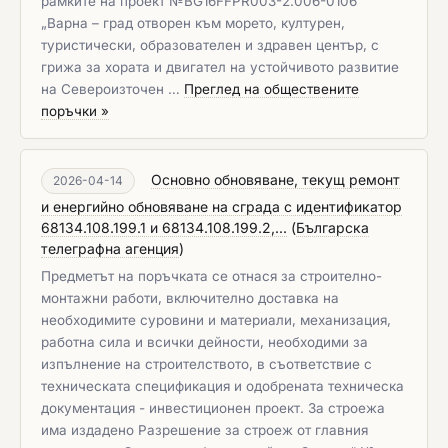
рамките на проект №BG16FFPR003-2.006-0106
„Варна – град отворен към морето, културен,
туристически, образователен и здравен център, с
грижа за хората и двигател на устойчивото развитие
на Североизточен …
Преглед на обществените
поръчки »
Основно обновяване, текущ ремонт
2026-04-14
и енергийно обновяване на сграда с идентификатор
68134.108.199.1 и 68134.108.199.2,...
(
Българска
телеграфна агенция
)
Предметът на поръчката се отнася за строително-
монтажни работи, включително доставка на
необходимите суровини и материали, механизация,
работна сила и всички дейности, необходими за
изпълнение на строителството, в съответствие с
техническата спецификация и одобрената техническа
документация - инвестиционен проект. За строежа
има издадено Разрешение за строеж от главния