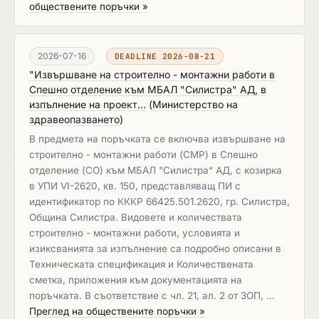
обществените поръчки »
2026-07-16
DEADLINE 2026-08-21
"Извършване на строително - монтажни работи в
Спешно отделение към МБАЛ "Силистра" АД, в
изпълнение на проект...
(
Министерство на
здравеопазването
)
В предмета на поръчката се включва извършване на
строително - монтажни работи (СМР) в Спешно
отделение (СО) към МБАЛ "Силистра“ АД, с козирка
в УПИ VI-2620, кв. 150, представляващ ПИ с
идентификатор по КККР 66425.501.2620, гр. Силистра,
Община Силистра. Видовете и количествата
строително - монтажни работи, условията и
изиксванията за изпълнение са подробно описани в
Техническата спецификация и Количествената
сметка, приложения към документацията на
поръчката. В съответствие с чл. 21, ал. 2 от ЗОП, …
Преглед на обществените поръчки »