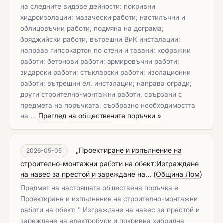
на следните видове дейности: покривни
хидроизолации; мазачески работи; настилъчни и
облицовъчни работи; подмяна на дограма;
бояджийски работи; вътрешни ВиК инсталации;
направа гипсокартон по стени и тавани; кофражни
работи; бетонови работи; армировъчни работи;
зидарски работи; стъкларски работи; изолационни
работи; вътрешни ел. инсталации; направа огради;
други строително-монтажни работи, свързани с
предмета на поръчката, съобразно необходимостта
на …
Преглед на обществените поръчки »
„Проектиране и изпълнение на
2026-05-05
строително-монтажни работи на обект:Изграждане
на навес за престой и зареждане на...
(
Община Лом
)
Предмет на настоящата обществена поръчка е
Проектиране и изпълнение на строително-монтажни
работи на обект: " Изграждане на навес за престой и
зареждане на електробуси и покривна хибридна