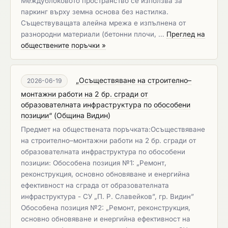
Междублоковото пространство се използва за
паркинг върху земна основа без настилка.
Съществуващата алейна мрежа е изпълнена от
разнородни материали (бетонни плочи, …
Преглед на
обществените поръчки »
„Осъществяване на строително–
2026-06-19
монтажни работи на 2 бр. сгради от
образователната инфраструктура по обособени
позиции“
(
Община Видин
)
Предмет на обществената поръчката:Осъществяване
на строително–монтажни работи на 2 бр. сгради от
образователната инфраструктура по обособени
позиции: Обособена позиция №1: „Ремонт,
реконструкция, основно обновяване и енергийна
ефективност на сграда от образователната
инфраструктура - СУ „П. Р. Славейков”, гр. Видин”
Обособена позиция №2: „Ремонт, реконструкция,
основно обновяване и енергийна ефективност на