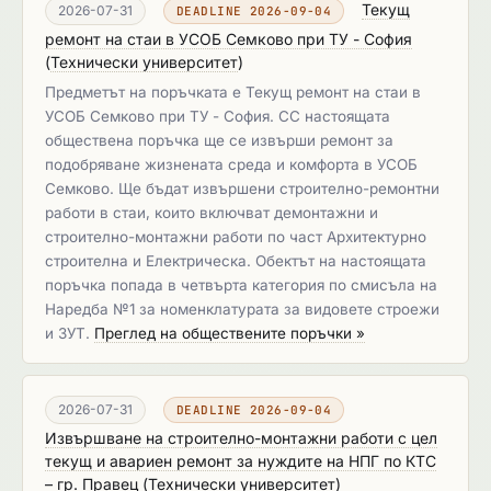
Текущ
2026-07-31
DEADLINE 2026-09-04
ремонт на стаи в УСОБ Семково при ТУ - София
(
Технически университет
)
Предметът на поръчката е Текущ ремонт на стаи в
УСОБ Семково при ТУ - София. СС настоящата
обществена поръчка ще се извърши ремонт за
подобряване жизнената среда и комфорта в УСОБ
Семково. Ще бъдат извършени строително-ремонтни
работи в стаи, които включват демонтажни и
строително-монтажни работи по част Архитектурно
строителна и Електрическа. Обектът на настоящата
поръчка попада в четвърта категория по смисъла на
Наредба №1 за номенклатурата за видовете строежи
и ЗУТ.
Преглед на обществените поръчки »
2026-07-31
DEADLINE 2026-09-04
Извършване на строително-монтажни работи с цел
текущ и авариен ремонт за нуждите на НПГ по КТС
– гр. Правец
(
Технически университет
)