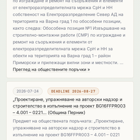
по изграждане и ремонт на съоръжения и елементи
от електроразпределителната мрежа СрН и НН
собственост на Електроразпределение Север АД на
територията на Варна град 1 по обособени позиции,
както следва: Обособена позиция №1 Извършване на
строително-монтажни работи (СМР) по изграждане и
ремонт на съоръжения и елементи от
електроразпределителната мрежа СрН и НН за
обекти на територията на Варна град 1 – район
Приморски и прилежащи вилни зони и местности. …
Преглед на обществените поръчки »
2026-07-24
DEADLINE 2026-08-27
„Проектиране, упражняване на авторски надзор и
строителство в изпълнение на проект BG16FFPR003
– 4.001 – 0221...
(
Община Перник
)
Предмет на обществената поръчката: „Проектиране,
упражняване на авторски надзор и строителство в
изпълнение на проект BG16FFPR003 – 4.001 – 0221