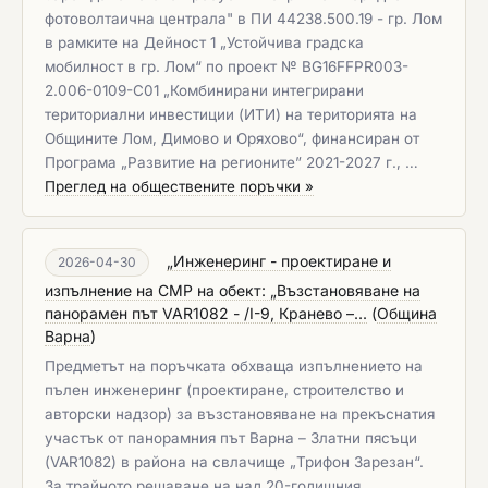
фотоволтаична централа" в ПИ 44238.500.19 - гр. Лом
в рамките на Дейност 1 „Устойчива градска
мобилност в гр. Лом“ по проект № BG16FFPR003-
2.006-0109-C01 „Комбинирани интегрирани
териториални инвестиции (ИТИ) на територията на
Общините Лом, Димово и Оряхово“, финансиран от
Програма „Развитие на регионите” 2021-2027 г., …
Преглед на обществените поръчки »
„Инженеринг - проектиране и
2026-04-30
изпълнение на СМР на обект: „Възстановяване на
панорамен път VAR1082 - /I-9, Кранево –...
(
Община
Варна
)
Предметът на поръчката обхваща изпълнението на
пълен инженеринг (проектиране, строителство и
авторски надзор) за възстановяване на прекъснатия
участък от панорамния път Варна – Златни пясъци
(VAR1082) в района на свлачище „Трифон Зарезан“.
За трайното решаване на над 20-годишния