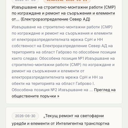
Извършване на строително-монтажни работи (СМР)
по изграждане и ремонт на съоръжения и елементи
от...
(
Електроразпределение Север АД
)
Извършване на строително-монтажни работи (СМР)
по изграждане и ремонт на съоръжения и елементи
от електроразпределителната мрежа СрН и НН
собственост на Електроразпределение Север АД на
територията на област Габрово по обособени позиции
както следва: Обособена позиция №1 Извършване на
строително-монтажни работи (СМР) по изграждане и
ремонт на съоръжения и елементи от
електроразпределителната мрежа СрН и НН за
обекти на територията на област Габрово I.
Обособена позиция №2 Извършване на …
Преглед на
обществените поръчки »
„Текущ ремонт на светофарни
2026-06-30
уредби и елементи от Интелигентна транспортна