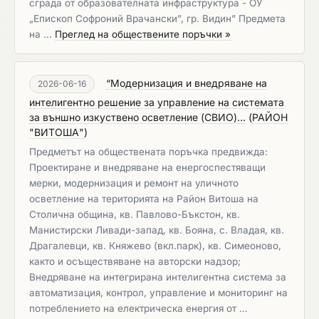
сграда от образователната инфраструктура - ОУ
„Епископ Софроний Врачански”, гр. Видин” Предмета
на …
Преглед на обществените поръчки »
“Модернизация и внедряване на
2026-06-16
интелигентно решение за управление на системата
за външно изкуствено осветление (СВИО)...
(
РАЙОН
"ВИТОША"
)
Предметът на обществената поръчка предвижда:
Проектиране и внедряване на енергоспестяващи
мерки, модернизация и ремонт на уличното
осветление на територията на Район Витоша на
Столична община, кв. Павлово-Бъкстон, кв.
Манистирски Ливади-запад, кв. Бояна, с. Владая, кв.
Драгалевци, кв. Княжево (вкл.парк), кв. Симеоново,
както и осъществяване на авторски надзор;
Внедряване на интегрирана интелигентна система за
автоматизация, контрол, управление и мониторинг на
потреблението на електрическа енергия от …