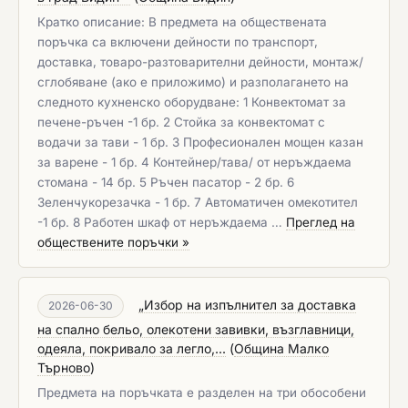
Кратко описание: В предмета на обществената
поръчка са включени дейности по транспорт,
доставка, товаро-разтоварителни дейности, монтаж/
сглобяване (ако е приложимо) и разполагането на
следното кухненско оборудване: 1 Конвектомат за
печене-ръчен -1 бр. 2 Стойка за конвектомат с
водачи за тави - 1 бр. 3 Професионален мощен казан
за варене - 1 бр. 4 Контейнер/тава/ от неръждаема
стомана - 14 бр. 5 Ръчен пасатор - 2 бр. 6
Зеленчукорезачка - 1 бр. 7 Автоматичен омекотител
-1 бр. 8 Работен шкаф от неръждаема …
Преглед на
обществените поръчки »
„Избор на изпълнител за доставка
2026-06-30
на спално бельо, олекотени завивки, възглавници,
одеяла, покривало за легло,...
(
Община Малко
Търново
)
Предмета на поръчката е разделен на три обособени