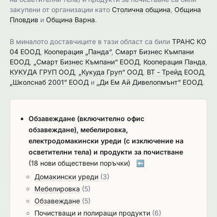
закупени от организации като
Столична община
,
Община
Пловдив
и
Община Варна
.
В миналото доставчиците в тази област са били
ТРАНС КО
04 ЕООД
,
Кооперация „Панда“
,
Смарт Бизнес Къмпани
ЕООД
,
„Смарт Бизнес Къмпани“ ЕООД
,
Кооперация Панда
,
КУКУДА ГРУП ООД
,
„Кукуда Груп“ ООД
,
ВТ - Трейд ЕООД
,
„Школснаб 2001“ ЕООД
и
„Ди Ем Ай Дивелопмънт“ ЕООД
.
Обзавеждане (включително офис
обзавеждане), мебелировка,
електродомакински уреди (с изключение на
осветителни тела) и продукти за почистване
(18 нови обществени поръчки)
⬅️
Домакински уреди
(3)
Мебелировка
(5)
Обзавеждане
(5)
Почистващи и полиращи продукти
(6)