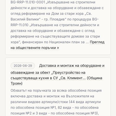
BG-RRP-11.010-0001 „Извършване на строителни
дейности и доставка на оборудване и обзавеждане с
оглед реформиране на Дом за стари хора „Св.
Василий Велики“ - гр. Пловдив“ по процедура BG-
RRP-11.010 „Извършване на строителни дейности и
доставка на оборудване и обзавеждане с оглед
реформиране на съществуващите домове за стари
хора”, финансиран по Национален план за …
Преглед
на обществените поръчки »
Доставка и монтаж на оборудване и
2026-06-29
обзавеждане за обект „Преустройство на
съществуваща кухня в СУ „Св. Климент...
(
Община
Троян
)
Обхватът на поръчката за всяка обособена позиция
включва доставка и монтаж на Възложителя на
различни видове артикули/стоки (44 вида артикули
по обособена позиция №1, 82 вида - по обособена
позиция №2 и 3 вида - по обособена позиция №3),