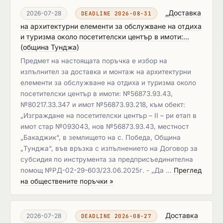
„Доставка
2026-07-28
DEADLINE 2026-08-31
на архитектурни елементи за обслужване на отдиха
и туризма около посетителски център в имоти:...
(
община Тунджа
)
Предмет на настоящата поръчка е избор на
изпълнител за доставка и монтаж на архитектурни
елементи за обслужване на отдиха и туризма около
посетителски център в имоти: №56873.93.43,
№80217.33.347 и имот №56873.93.218, към обект:
„Изграждане на посетителски център – II – ри етап в
имот стар №093043, нов №56873.93.43, местност
„Бакаджик“, в землището на с. Победа, Община
„Тунджа“, във връзка с изпълнението на Договор за
субсидия по инструмента за предприсъединителна
помощ №РД-02-29-603/23.06.2025г. - „Да …
Преглед
на обществените поръчки »
Доставка
2026-07-28
DEADLINE 2026-08-27