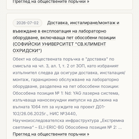
Преглед на обществените поръчки »
Доставка, инсталиране/монтаж и
2026-07-02
въвеждане в експлоатация на лабораторно
оборудване, включваща пет обособени позиции
(
СОФИЙСКИ УНИВЕРСИТЕТ "СВ.КЛИМЕНТ
ОХРИДСКИ"
)
Обект на обществената поръчка е "доставка" по
смисъла на чл. 3, ал. 1, т. 2 от ЗОП, като избраният
изпълнител следва да осигури доставка, инсталация/
монтаж, гаранционно обслужване на лабораторно
оборудване, разделена на пет обособени позиции:
Обособена позиция № 1: Nd: YAG лазерна система,
излъчваща наносекундни импулси на дължина на
вълната 1064 nm за нуждите на проект Д01-
102/26.06.2025г., НИС №3440,
Научноизследователска инфраструктура „Екстремна
светлина“ – ELI-ERIC-BG Обособена позиция № 2: …
Преглед на обществените поръчки »