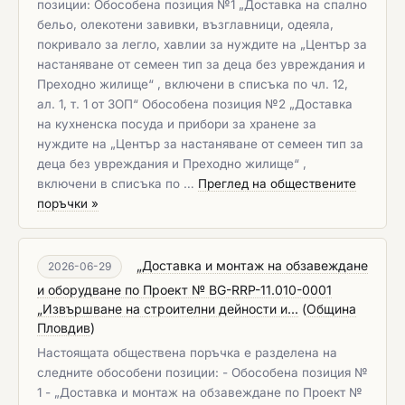
позиции: Обособена позиция №1 „Доставка на спално
бельо, олекотени завивки, възглавници, одеяла,
покривало за легло, хавлии за нуждите на „Център за
настаняване от семеен тип за деца без увреждания и
Преходно жилище“ , включени в списъка по чл. 12,
ал. 1, т. 1 от ЗОП“ Обособена позиция №2 „Доставка
на кухненска посуда и прибори за хранене за
нуждите на „Център за настаняване от семеен тип за
деца без увреждания и Преходно жилище“ ,
включени в списъка по …
Преглед на обществените
поръчки »
„Доставка и монтаж на обзавеждане
2026-06-29
и оборудване по Проект № BG-RRP-11.010-0001
„Извършване на строителни дейности и...
(
Община
Пловдив
)
Настоящата обществена поръчка е разделена на
следните обособени позиции: - Обособена позиция №
1 - „Доставка и монтаж на обзавеждане по Проект №