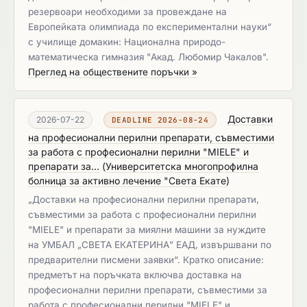
резервоари необходими за провеждане на
Европейката олимпиада по експериментални науки“
с училище домакин: Национална природо-
математическа гимназия "Акад. Любомир Чакалов".
Преглед на обществените поръчки »
Доставки
2026-07-22
DEADLINE 2026-08-24
на професионални перилни препарати, съвместими
за работа с професионални перилни "MIELE" и
препарати за...
(
Университетска многопрофилна
болница за активно лечение "Света Екате
)
„Доставки на професионални перилни препарати,
съвместими за работа с професионални перилни
"MIELE" и препарати за миялни машини за нуждите
на УМБАЛ „СВЕТА ЕКАТЕРИНА” ЕАД, извършвани по
предварителни писмени заявки“. Кратко описание:
предметът на поръчката включва доставка на
професионални перилни препарати, съвместими за
работа с професионални перилни "MIELE" и