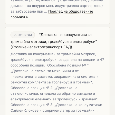
кухненска ролка/течен сапун/дезинфектант, дървена
дръжка - за шнуров моп, индустриална хартия, конци
за забърсване при …
Преглед на обществените
поръчки »
“Доставка на консумативи за
2026-07-03
трамвайни мотриси, тролейбуси и електробуси”
(
Столичен електротранспорт ЕАД
)
Доставка на консумативи за трамвайни мотриси,
тролейбуси и електробуси, разделена на следните 47
обособени позиции:​​​​​​​ ​​​​​​​ Обособена позиция № 1:
„Доставка на елементи механични и от
пневматичната система, хидравличната система и
ремонтни комплекти за тролейбуси и трамваи“;
Обособена позиция № 2: „Доставка на
стъклочистачки, огледала за обратно виждане и
електрически елементи за тролейбуси и трамваи“;
Обособена позиция № 3: „Доставка на консумативи:
Сайлен блокове и сферичен лагер за трамвайни …