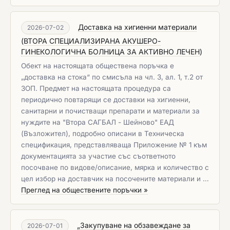
Доставка на хигиенни материали
2026-07-02
(
ВТОРА СПЕЦИАЛИЗИРАНА АКУШЕРО-
ГИНЕКОЛОГИЧНА БОЛНИЦА ЗА АКТИВНО ЛЕЧЕН
)
Обект на настоящата обществена поръчка е
„доставка на стока“ по смисъла на чл. 3, ал. 1, т.2 от
ЗОП. Предмет на настоящата процедура са
периодично повтарящи се доставки на хигиенни,
санитарни и почистващи препарати и материали за
нуждите на "Втора САГБАЛ - Шейново" ЕАД
(Възложител), подробно описани в Техническа
спецификация, представляваща Приложение № 1 към
документацията за участие със съответното
посочване по видове/описание, мярка и количество с
цел избор на доставчик на посочените материали и …
Преглед на обществените поръчки »
„Закупуване на обзавеждане за
2026-07-01