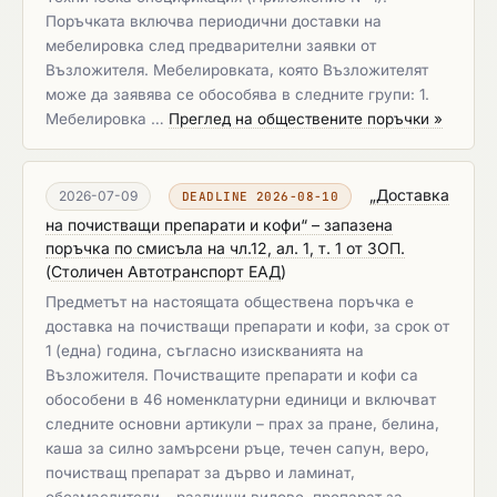
Поръчката включва периодични доставки на
мебелировка след предварителни заявки от
Възложителя. Мебелировката, която Възложителят
може да заявява се обособява в следните групи: 1.
Мебелировка …
Преглед на обществените поръчки »
„Доставка
2026-07-09
DEADLINE 2026-08-10
на почистващи препарати и кофи“ – запазена
поръчка по смисъла на чл.12, ал. 1, т. 1 от ЗОП.
(
Столичен Автотранспорт ЕАД
)
Предметът на настоящата обществена поръчка е
доставка на почистващи препарати и кофи, за срок от
1 (една) година, съгласно изискванията на
Възложителя. Почистващите препарати и кофи са
обособени в 46 номенклатурни единици и включват
следните основни артикули – прах за пране, белина,
каша за силно замърсени ръце, течен сапун, веро,
почистващ препарат за дърво и ламинат,