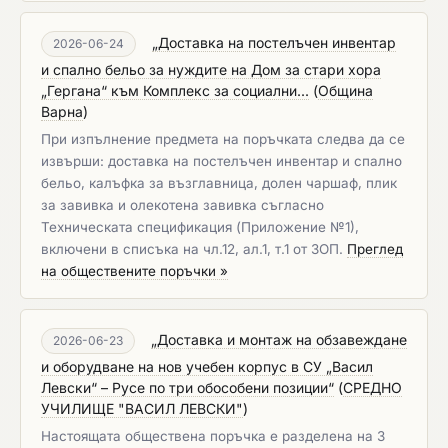
„Доставка на постелъчен инвентар
2026-06-24
и спално бельо за нуждите на Дом за стари хора
„Гергана“ към Комплекс за социални...
(
Община
Варна
)
При изпълнение предмета на поръчката следва да се
извърши: доставка на постелъчен инвентар и спално
бельо, калъфка за възглавница, долен чаршаф, плик
за завивка и олекотена завивка съгласно
Техническата спецификация (Приложение №1),
включени в списъка на чл.12, ал.1, т.1 от ЗОП. ​​​​​​​
Преглед
на обществените поръчки »
„Доставка и монтаж на обзавеждане
2026-06-23
и оборудване на нов учебен корпус в СУ „Васил
Левски“ – Русе по три обособени позиции“
(
СРЕДНО
УЧИЛИЩЕ "ВАСИЛ ЛЕВСКИ"
)
Настоящата обществена поръчка е разделена на 3