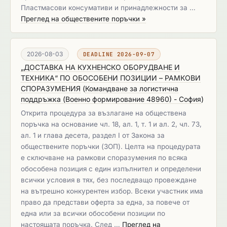
Пластмасови консумативи и принадлежности за …
Преглед на обществените поръчки »
2026-08-03
DEADLINE 2026-09-07
„ДОСТАВКА НА КУХНЕНСКО ОБОРУДВАНЕ И
ТЕХНИКА“ ПО ОБОСОБЕНИ ПОЗИЦИИ – РАМКОВИ
СПОРАЗУМЕНИЯ
(
Командване за логистична
поддръжка (Военно формирование 48960) - София
)
Открита процедура за възлагане на обществена
поръчка на основание чл. 18, ал. 1, т. 1 и ал. 2, чл. 73,
ал. 1 и глава десета, раздел I от Закона за
обществените поръчки (ЗОП). Целта на процедурата
е сключване на рамкови споразумения по всяка
обособена позиция с един изпълнител и определени
всички условия в тях, без последващо провеждане
на вътрешно конкурентен избор. Всеки участник има
право да представи оферта за една, за повече от
една или за всички обособени позиции по
настоящата поръчка. След …
Преглед на