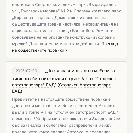
настилки в Спортен комплекс – парк „Възраждане“,
ул. „Българска морава“ № 2 и Спортен комплекс парк
„Борисова градина“. Демонтаж и извозване на
съществуващата тревна настилка. Рехабилитация на
акрилната настилка – игрище Баскетбол. Ремонт и
обновяване на на оградните конструкции /колове и
мрежи/. Допълнителни монтажни дейности.
Преглед
на обществените поръчки »
„Доставка и монтаж на мебели за
2026-07-06
хигиенно-битовите възли в трите АП на "Столичен
автотранспорт" ЕАД”
(
Столичен Автотранспорт
ЕАД
)
Предметът на настоящата обществена поръчка е
доставка и монтаж на мебели за хигиенно-битовите
възли в трите АП на "Столичен автотранспорт" ЕАД ”,
а именно: 290 броя метални шкафове и 84 броя пейки
със закачалка и облегалка, разпределени между
поделенията както следва: Автобусно поделение