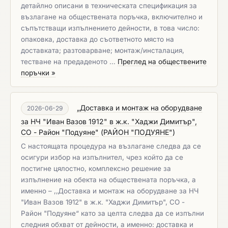
детайлно описани в техническата спецификация за
възлагане на обществената поръчка, включително и
съпътстващи изпълнението дейности, в това число:
опаковка, доставка до съответното място на
доставката; разтоварване; монтаж/инсталация,
тестване на предаденото …
Преглед на обществените
поръчки »
„Доставка и монтаж на оборудване
2026-06-29
за НЧ "Иван Вазов 1912" в ж.к. "Хаджи Димитър",
СО - Район "Подуяне"
(
РАЙОН "ПОДУЯНЕ"
)
С настоящата процедура на възлагане следва да се
осигури избор на изпълнител, чрез който да се
постигне цялостно, комплексно решение за
изпълнение на обекта на обществената поръчка, а
именно – ,,Доставка и монтаж на оборудване за НЧ
"Иван Вазов 1912" в ж.к. "Хаджи Димитър", СО -
Район "Подуяне“ като за целта следва да се изпълни
следния обхват от дейности, а именно: доставка и