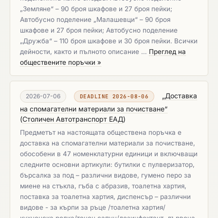
„Земляне“ – 90 броя шкафове и 27 броя пейки;
Автобусно поделение „Малашевци“ – 90 броя
шкафове и 27 броя пейки; Автобусно поделение
„Дружба“ – 110 броя шкафове и 30 броя пейки. Всички
дейности, както и пълното описание …
Преглед на
обществените поръчки »
„Доставка
2026-07-06
DEADLINE 2026-08-06
на спомагателни материали за почистване“
(
Столичен Автотранспорт ЕАД
)
Предметът на настоящата обществена поръчка е
доставка на спомагателни материали за почистване,
обособени в 47 номенклатурни единици и включващи
следните основни артикули: бутилки с пулверизатор,
бърсалка за под – различни видове, гумено перо за
миене на стъкла, гъба с абразив, тоалетна хартия,
поставка за тоалетна хартия, диспенсър – различни
видове - за кърпи за ръце /тоалетна хартия/