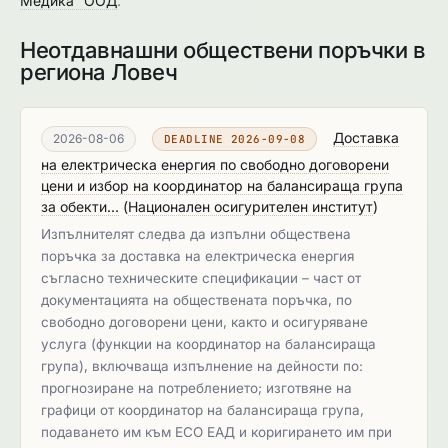
Медика“ ООД
.
Неотдавнашни обществени поръчки в
региона Ловеч
Доставка
2026-08-06
DEADLINE 2026-09-08
на електрическа енергия по свободно договорени
цени и избор на координатор на балансираща група
за обекти...
(
Национален осигурителен институт
)
Изпълнителят следва да изпълни обществена
поръчка за доставка на електрическа енергия
съгласно техническите спецификации – част от
документацията на обществената поръчка, по
свободно договорени цени, както и осигуряване
услуга (функции на координатор на балансираща
група), включваща изпълнение на дейности по:
прогнозиране на потреблението; изготвяне на
графици от координатор на балансираща група,
подаването им към ЕСО ЕАД и коригирането им при