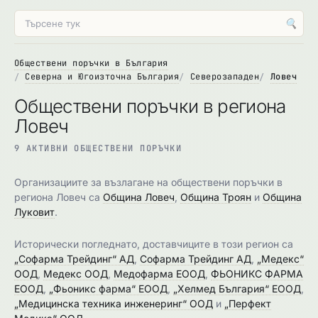
🔍
Обществени поръчки в България
Северна и Югоизточна България
Северозападен
Ловеч
Обществени поръчки в региона
Ловеч
9 АКТИВНИ ОБЩЕСТВЕНИ ПОРЪЧКИ
Организациите за възлагане на обществени поръчки в
региона Ловеч са
Община Ловеч
,
Община Троян
и
Община
Луковит
.
Исторически погледнато, доставчиците в този регион са
„Софарма Трейдинг“ АД
,
Софарма Трейдинг АД
,
„Медекс“
ООД
,
Медекс ООД
,
Медофарма ЕООД
,
ФЬОНИКС ФАРМА
ЕООД
,
„Фьоникс фарма“ ЕООД
,
„Хелмед България“ ЕООД
,
„Медицинска техника инженеринг“ ООД
и
„Перфект