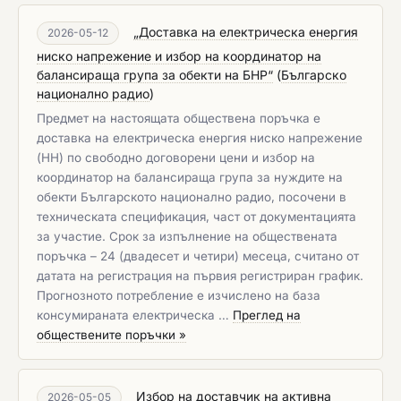
„Доставка на електрическа енергия
2026-05-12
ниско напрежение и избор на координатор на
балансираща група за обекти на БНР“
(
Българско
национално радио
)
Предмет на настоящата обществена поръчка е
доставка на електрическа енергия ниско напрежение
(НН) по свободно договорени цени и избор на
координатор на балансираща група за нуждите на
обекти Българското национално радио, посочени в
техническата спецификация, част от документацията
за участие. Срок за изпълнение на обществената
поръчка – 24 (двадесет и четири) месеца, считано от
датата на регистрация на първия регистриран график.
Прогнозното потребление е изчислено на база
консумираната електрическа …
Преглед на
обществените поръчки »
Избор на доставчик на активна
2026-05-05