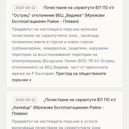
Почистване на сервитути ВЛ 110 кV
2026-06-22
"Острец" отклонение ВЕЦ „Видима“
(
Мрежови
Експлоатационен Район - Плевен
)
Предметът на настоящата поръчка включва
почистване на сервитутната зона , засягаща
поземлени имоти в горски и извън горски
(урбанизирани, земеделски, защитени, нарушени
територии за възстановяване) територии на
електропровод (Въздушна Линия (ВЛ)) 110 kV Острец
отклонението за ВЕЦ Видима, част от преносната
мрежа на Р България.
Преглед на обществените
поръчки »
„Почистване на сервитути ВЛ 110 кV
2026-06-22
„Калейца“
(
Мрежови Експлоатационен Район -
Плевен
)
Предметът на настоящата поръчка е услуга
включваща почистване на сервитутната зона