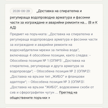
„Доставка на спирателна и
2026-06-29
регулираща водопроводна арматура и фасонни
части за изграждане и аварийни ремонти на...
(
В и К
АД
)
Предмет на поръчката: „Доставка на спирателна и
регулираща водопроводна арматура и фасонни части
за изграждане и аварийни ремонти на
водоснабдителни мрежи за питейна вода”,
включваща 4 обособени позиции, както следва: -
Обособена позиция № 1 (ОП№1): „Доставка на
спирателна, регулираща и друга арматура за
водопроводи”; - Обособена позиция № 2 (ОП№2):
„Доставка на връзки тип „ЖИБО” и фланшови
адаптори“; - Обособена позиция № 3 (ОП№3):
„Доставка на връзки "ЖИБО", водовземни скоби от
сив и сферографитен чугун …
Преглед на
обществените поръчки »