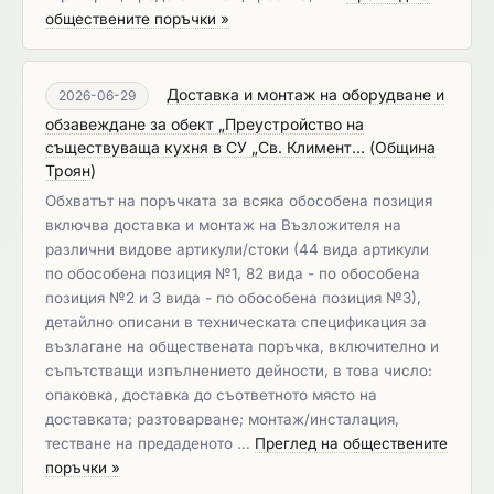
обществените поръчки »
Доставка и монтаж на оборудване и
2026-06-29
обзавеждане за обект „Преустройство на
съществуваща кухня в СУ „Св. Климент...
(
Община
Троян
)
Обхватът на поръчката за всяка обособена позиция
включва доставка и монтаж на Възложителя на
различни видове артикули/стоки (44 вида артикули
по обособена позиция №1, 82 вида - по обособена
позиция №2 и 3 вида - по обособена позиция №3),
детайлно описани в техническата спецификация за
възлагане на обществената поръчка, включително и
съпътстващи изпълнението дейности, в това число:
опаковка, доставка до съответното място на
доставката; разтоварване; монтаж/инсталация,
тестване на предаденото …
Преглед на обществените
поръчки »