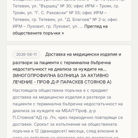
Тетевен, ул. "Вършец" № 30; офис ИРМ – Троян, гр.
Троян, ул. "Г. С. Раковски" № 55; офис ИРМ –
Тетевен, гр. Тетевен, ул. "Д. Благоев" № 2-а; офис
ИРМ – Луковит, гр. Луковит, ул. …
Преглед на
обществените поръчки »
Доставка на медицински изделия и
2026-06-11
разтвори за пациенти с терминална бъбречна
недостатъчност на диализа за нуждите на...
(
МНОГОПРОФИЛНА БОЛНИЦА ЗА АКТИВНО
ЛЕЧЕНИЕ - ПРОФ.Д-Р ПАРАСКЕВ СТОЯНОВ А
)
Настоящата обществена поръчка е с предмет
доставка на медицински изделия и разтвори за
пациенти с терминална бъбречна недостатъчност на
диализа за нуждите на МБАЛ"Проф. д-р
П.Стоянов"АД гр. Лч, чрез периодично повтарящи се
доставки. Срокът за изпълнение на обществената
поръчка е 12 /дванадесет/ месеца, след влизане в
сила на действие на договора или до достигане на