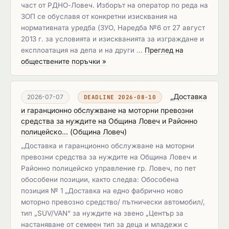
част от РДНО-Ловеч. Изборът на оператор по реда на
ЗОП се обуславя от конкретни изисквания на
нормативната уредба (ЗУО, Наредба №6 от 27 август
2013 г. за условията и изискванията за изграждане и
експлоатация на депа и на други …
Преглед на
обществените поръчки »
„Доставка
2026-07-07
DEADLINE 2026-08-10
и гаранционно обслужване на моторни превозни
средства за нуждите на Община Ловеч и Районно
полицейско...
(
Община Ловеч
)
„Доставка и гаранционно обслужване на моторни
превозни средства за нуждите на Община Ловеч и
Районно полицейско управление гр. Ловеч, по пет
обособени позиции, както следва: Обособена
позиция № 1 „Доставка на едно фабрично ново
моторно превозно средство/ пътнически автомобил/,
тип „SUV/VAN“ за нуждите на звено „Център за
настаняване от семеен тип за деца и младежи с