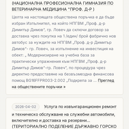
(
НАЦИОНАЛНА ПРОФЕСИОНАЛНА ГИМНАЗИЯ ПО
ВЕТЕРИНАРНА МЕДИЦИНА "ПРОФ. Д-Р
)
Целта на настоящата обществена поръчка е да бъде
избран Изпълнител, на който НПГВМ „Проф. д-р
Димитър Димов“, гр. Ловеч да сключи договор за
доставка чрез покупка на 1 /един/ брой фабрично нов
автобус за нуждите на НПГВМ „Проф. д-р Димитър
Димов“- гр. Ловеч, за изпълнение на инвестиция на
обект: „ Модернизиране на учебна база за
практически упражнения към НПГВМ „Проф. д-р
Димитър Димов“-гр. Ловеч“, по процедура чрез
директно предоставяне на безвъзмездна финансова
помощ BG16FFPR003-2.002 „Подкрепа за …
Преглед
на обществените поръчки »
Услуга по извънгаранционен ремонт
2026-04-02
и техническо обслужване на служебни автомобили,
включително и доставка на резервни...
(
ТЕРИТОРИАЛНО ПОДЕЛЕНИЕ ДЪРЖАВНО ГОРСКО