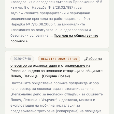
изследвания е определен съгласно Приложение № 5
към чл. 8 от Наредба № 3/28.02.1987 г. за
задължителните предварителни и периодични
медицински прегледи на работниците, чл. 9 от
Наредба № 7/15.08.2005 г. за минималните
изисквания за осигуряване на здравословни и
безопасни условия на …
Преглед на обществените
поръчки »
„Избор на
2026-07-10
DEADLINE 2026-08-10
оператор за експлоатация и стопанисване на
Регионално депо за неопасни отпадъци за общините
Ловеч, Летница...
(
Община Ловеч
)
Настоящата обществена поръчка предвижда избор
на оператор за експлоатация и стопанисване на
„Регионално депо за неопасни отпадъци за общините
Ловеч, Летница и Угърчин“, и доставка, монтаж и
експлоатация на мобилна инсталация за
предварително третиране (сепариране) на площадка,