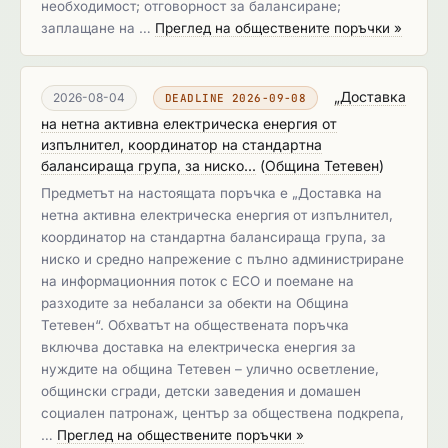
необходимост; отговорност за балансиране;
заплащане на …
Преглед на обществените поръчки »
„Доставка
2026-08-04
DEADLINE 2026-09-08
на нетна активна електрическа енергия от
изпълнител, координатор на стандартна
балансираща група, за ниско...
(
Община Тетевен
)
Предметът на настоящата поръчка е „Доставка на
нетна активна електрическа енергия от изпълнител,
координатор на стандартна балансираща група, за
ниско и средно напрежение с пълно администриране
на информационния поток с ЕСО и поемане на
разходите за небаланси за обекти на Община
Тетевен“. Обхватът на обществената поръчка
включва доставка на електрическа енергия за
нуждите на община Тетевен – улично осветление,
общински сгради, детски заведения и домашен
социален патронаж, център за обществена подкрепа,
…
Преглед на обществените поръчки »