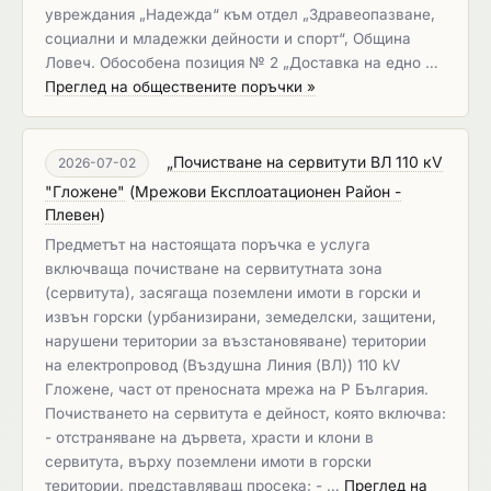
увреждания „Надежда“ към отдел „Здравеопазване,
социални и младежки дейности и спорт“, Община
Ловеч. Обособена позиция № 2 „Доставка на едно …
Преглед на обществените поръчки »
„Почистване на сервитути ВЛ 110 кV
2026-07-02
"Гложене"
(
Мрежови Експлоатационен Район -
Плевен
)
Предметът на настоящата поръчка е услуга
включваща почистване на сервитутната зона
(сервитута), засягаща поземлени имоти в горски и
извън горски (урбанизирани, земеделски, защитени,
нарушени територии за възстановяване) територии
на електропровод (Въздушна Линия (ВЛ)) 110 kV
Гложене, част от преносната мрежа на Р България.
Почистването на сервитута е дейност, която включва:
- отстраняване на дървета, храсти и клони в
сервитута, върху поземлени имоти в горски
територии, представляващ просека; - …
Преглед на