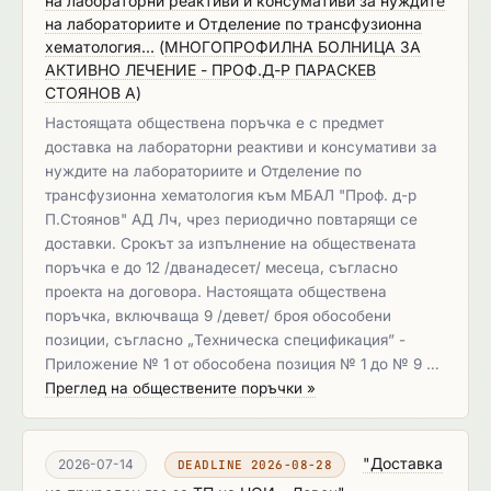
на лабораторни реактиви и консумативи за нуждите
на лабораториите и Отделение по трансфузионна
хематология...
(
МНОГОПРОФИЛНА БОЛНИЦА ЗА
АКТИВНО ЛЕЧЕНИЕ - ПРОФ.Д-Р ПАРАСКЕВ
СТОЯНОВ А
)
Настоящата обществена поръчка е с предмет
доставка на лабораторни реактиви и консумативи за
нуждите на лабораториите и Отделение по
трансфузионна хематология към МБАЛ "Проф. д-р
П.Стоянов" АД Лч, чрез периодично повтарящи се
доставки. Срокът за изпълнение на обществената
поръчка е до 12 /дванадесет/ месеца, съгласно
проекта на договора. Настоящата обществена
поръчка, включваща 9 /девет/ броя обособени
позиции, съгласно „Техническа спецификация” -
Приложение № 1 от обособена позиция № 1 до № 9 …
Преглед на обществените поръчки »
"Доставка
2026-07-14
DEADLINE 2026-08-28