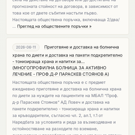
прогнозната стойност на договора, в зависимост от
това кое от двете събития настъпи първо.
Настоящата обществена поръчка, включваща 2/два/
…
Преглед на обществените поръчки »
Приготвяне и доставка на болнична
2026-06-11
храна по диети и доставка на пакети подкрепително
- тонизираща храна и напитки за...
(
МНОГОПРОФИЛНА БОЛНИЦА ЗА АКТИВНО
ЛЕЧЕНИЕ - ПРОФ.Д-Р ПАРАСКЕВ СТОЯНОВ А
)
Настоящата обществена поръчка е с предмет
ежедневно приготвяне и доставка на болнична храна
по диети за нуждите на пациентите на МБАЛ “Проф.
д-р Параскев Стоянов“ АД Ловеч и доставка на
пакети подкрепително - тонизираща храна и напитки
за кръводарители, съгласно чл. 2, ал.1, т.1 от
Наредбата за условията и реда за възмездяване и
остойностяване на разходите по вземане,