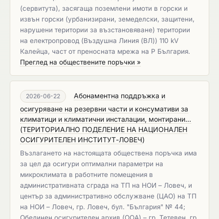
(сервитута), засягаща поземлени имоти в горски и
извън горски (урбанизирани, земеделски, защитени,
нарушени територии за възстановяване) територии
на електропровод (Въздушна Линия (ВЛ)) 110 kV
Калейца, част от преносната мрежа на Р България.
Преглед на обществените поръчки »
Абонаментна поддръжка и
2026-06-22
осигуряване на резервни части и консумативи за
климатици и климатични инсталации, монтирани...
(
ТЕРИТОРИАЛНО ПОДЕЛЕНИЕ НА НАЦИОНАЛЕН
ОСИГУРИТЕЛЕН ИНСТИТУТ-ЛОВЕЧ
)
Възлагането на настоящата обществена поръчка има
за цел да осигури оптимални параметри на
микроклимата в работните помещения в
административната сграда на ТП на НОИ – Ловеч, и
център за административно обслужване (ЦАО) на ТП
на НОИ – Ловеч, гр. Ловеч, бул. "България" № 44;
Обединен осигурителен архив (ООА) – гр. Тетевен, гр.