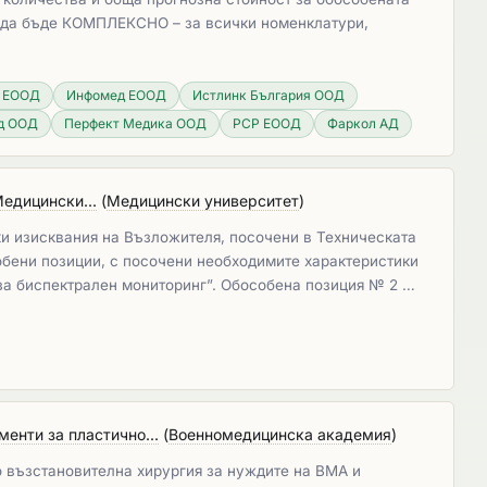
я да бъде КОМПЛЕКСНО – за всички номенклатури,
п ЕООД
Инфомед ЕООД
Истлинк България ООД
д ООД
Перфект Медика ООД
РСР ЕООД
Фаркол АД
едицински...
(
Медицински университет
)
и изисквания на Възложителя, посочени в Техническата
бени позиции, с посочени необходимите характеристики
 за биспектрален мониторинг”. Обособена позиция № 2 …
енти за пластично...
(
Военномедицинска академия
)
 възстановителна хирургия за нуждите на ВМА и