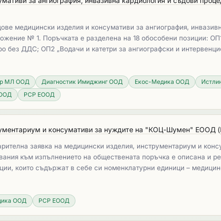
мативи за ангиография, инвазивна кардиология и съдови процед
ове медицински изделия и консумативи за ангиография, инвазивн
ожение № 1. Поръчката е разделена на 18 обособени позиции: ОП
ро без ДДС; ОП2 „Водачи и катетри за ангиографски и интервенци
р МЛ ООД
Диагностик Имиджинг ООД
Екос-Медика ООД
Истли
ЕООД
РСР ЕООД
рументариум и консумативи за нуждите на "КОЦ-Шумен" ЕООД
(
арителна заявка на медицински изделия, инструментариум и кон
квания към изпълнението на обществената поръчка е описана и р
ции, които съдържат в себе си номенклатурни единици – медицин
дика ООД
РСР ЕООД