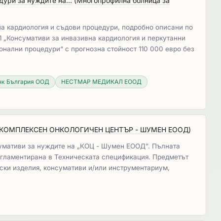
ури за нуждите на...
(
Многопрофилна болница за
а кардиология и съдови процедури, подробно описани по
1 „Консумативи за инвазивна кардиология и перкутанни
онални процедури“ с прогнозна стойност 110 000 евро без
нк България ООД
НЕСТМАР МЕДИКАЛ ЕООД
КОМПЛЕКСЕН ОНКОЛОГИЧЕН ЦЕНТЪР - ШУМЕН ЕООД
)
сумативи за нуждите на „КОЦ - Шумен ЕООД”. Пълната
егламентирана в Техническата спецификация. Предметът
ски изделия, консумативи и/или инструментариум,